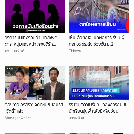
วงการบันเทิงร้อนฉ่า! แฉสะพัด
เห็นแล้วตกใจ เปิดผลการเรียน ผู้
ดาราหนุ่มแถวหน้า ภาพดีรัก
ก่อเหตุ รร.ดัง ช่วงชั้น ม.2
ครอบครัว สามีนักร้องดัง แอบซุ่ม
มาดามเม้าท์
TNews
แซ่บนักธุรกิจสาว!
ลือ! “ดิว อริสรา” จดทะเบียนสมรส
รร.เซนต์คาเบรียล แถลงการณ์ ปม
“วู้ดดี้” แล้ว
นักเรียนรุ่นพี่ หลังมีคลิปว่อน
Manager Online
สยามนิวส์