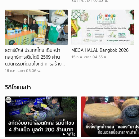
30 ก.ค. เวลา 07.33 น.
สตาร์บัคส์ ประเทศไทย เดินหน้า
MEGA HALAL Bangkok 2026
กลยุทธ์การเติบโตปี 2569 ผ่าน
15 ก.ค. เวลา 04.55 น.
นวัตกรรมที่ตอบโจทย์ การสร้าง
ความผูกพันผ่านดิจิทัล และการ
16 ก.ค. เวลา 05.06 น.
สร้างผลกระทบเชิงบวกต่อชุมชน
วิดีโอแนะนำ
วิดีโอ