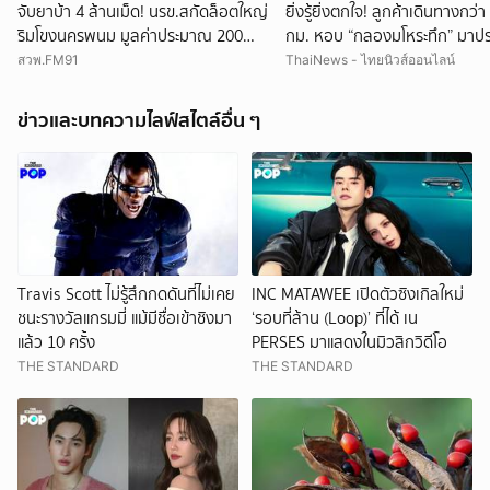
จับยาบ้า 4 ล้านเม็ด! นรข.สกัดล็อตใหญ่
ยิ่งรู้ยิ่งตกใจ! ลูกค้าเดินทางกว่
ริมโขงนครพนม มูลค่าประมาณ 200
กม. หอบ “กลองมโหระทึก” มาปร
ล้านบาท
ก่อนเฉลยซื้อมาราคาเท่าไหร่?
สวพ.FM91
ThaiNews - ไทยนิวส์ออนไลน์
ข่าวและบทความไลฟ์สไตล์อื่น ๆ
Travis Scott ไม่รู้สึกกดดันที่ไม่เคย
INC MATAWEE เปิดตัวซิงเกิลใหม่
ชนะรางวัลแกรมมี่ แม้มีชื่อเข้าชิงมา
‘รอบที่ล้าน (Loop)’ ที่ได้ เน
แล้ว 10 ครั้ง
PERSES มาแสดงในมิวสิกวิดีโอ
THE STANDARD
THE STANDARD