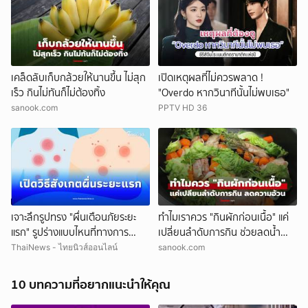
เคล็ดลับเก็บกล้วยให้นานขึ้น ไม่สุก
เปิดเหตุผลที่ไม่ควรพลาด !
เร็ว กินไม่ทันก็ไม่ต้องทิ้ง
"Overdo หากวินาทีนั้นไม่พบเธอ"
sanook.com
PPTV HD 36
เจาะลึกรูปทรง "ผื่นเตือนภัยระยะ
ทำไมเราควร "กินผักก่อนเนื้อ" แค่
แรก" รูปร่างแบบไหนที่ทางการ
เปลี่ยนลำดับการกิน ช่วยลดน้ำ
แพทย์แนะให้ตรวจด่วน
หนัก
ThaiNews - ไทยนิวส์ออนไลน์
sanook.com
10 บทความที่อยากแนะนำให้คุณ