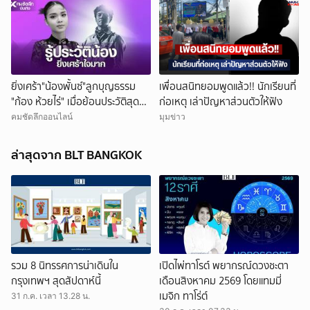
ยิ่งเศร้า"น้องพั้นซ์"ลูกบุญธรรม
เพื่อนสนิทยอมพูดแล้ว!! นักเรียนที่
"ก้อง ห้วยไร่" เมื่อย้อนประวัติสุดน่า
ก่อเหตุ เล่าปัญหาส่วนตัวให้ฟัง
สงสาร
คมชัดลึกออนไลน์
มุมข่าว
ยกเลิก
ล่าสุดจาก BLT BANGKOK
รวม 8 นิทรรศการน่าเดินใน
เปิดไพ่ทาโรต์ พยากรณ์ดวงชะตา
กรุงเทพฯ สุดสัปดาห์นี้
เดือนสิงหาคม 2569 โดยแทมมี่
เมจิก ทาโร่ต์
31 ก.ค. เวลา 13.28 น.