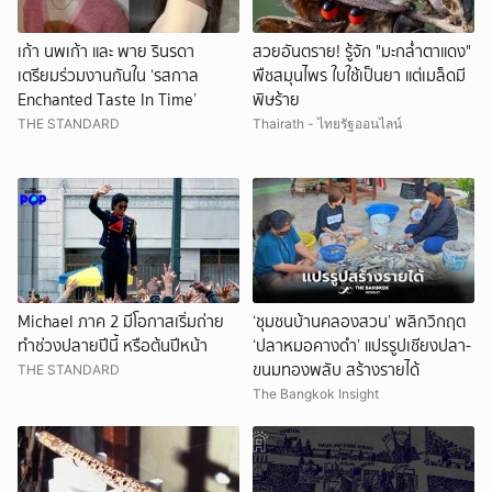
เก้า นพเก้า และ พาย รินรดา
สวยอันตราย! รู้จัก "มะกล่ำตาแดง"
เตรียมร่วมงานกันใน ‘รสกาล
พืชสมุนไพร ใบใช้เป็นยา แต่เมล็ดมี
Enchanted Taste In Time’
พิษร้าย
THE STANDARD
Thairath - ไทยรัฐออนไลน์
Michael ภาค 2 มีโอกาสเริ่มถ่าย
‘ชุมชนบ้านคลองสวน’ พลิกวิกฤต
ทำช่วงปลายปีนี้ หรือต้นปีหน้า
‘ปลาหมอคางดำ’ แปรรูปเชียงปลา-
ขนมทองพลับ สร้างรายได้
THE STANDARD
The Bangkok Insight