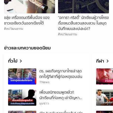
ขลุ่ย เครื่องดนตรีพื้นเมือง ของ
“อกาธา คริสตี้” นักเขียนผู้วางโครง
ชาวเอเชียตะวันออกเฉียงใต้
เรื่องแนวสืบสวนสอบสวน ในสมุด
บันทึกแบบสะเปะสะปะ!?
ศิลปวัฒนธรรม
ศิลปวัฒนธรรม
ข่าวและบทความยอดนิยม
ทั่วไป
กีฬา
ตร. เผยถึงครูภาษาไทยล่าสุด
ตกใจรู้กีฬาที่ผู้ก่อเหตุชอบเล่น
TNews
เพื่อนสนิทยอมพูดแล้ว!!
นักเรียนที่ก่อเหตุ เล่าปัญหา
ส่วนตัวให้ฟัง
มุมข่าว