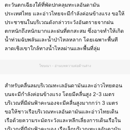
ตะวันตกเฉียงใต้ที่พัดปกคลุมทะเลอันดามัน
ประเทศไทย และอ่าวไทยจะมีกำลังค่อนข้างแรง ขอให้
ประชาชนในบริเวณดังกล่าวระวังอันตรายจากฝน
ตกหนักถึงหนักมากและฝนที่ตกสะสม ซึ่งอาจทำให้เกิด
น้ำท่วมฉับพลันและน้ำป่าไหลหลาก โดยเฉพาะพื้นที
ลาดเชิงเขาใกล้ทางน้ำไหลผ่านและพื้นที่ลุ่ม
โฆษณา - อ่านบทความต่อด้านล่าง
สำหรับคลื่นลมบริเวณทะเลอันดามันและอ่าวไทยตอน
บนจะมีกำลังค่อนข้างแรง โดยมีคลื่นสูง 2-3 เมตร
บริเวณที่มีฝนฟ้าคะนองจะมีคลื่นสูงมากกว่า 3 เมตร
ขอให้ชาวเรือบริเวณทะเลอันดามันและอ่าวไทยเดิน
เรือด้วยความระมัดระวังและหลีกเลี่ยงการเดินเรือใน
บริเวณที่มีฝนฟ้าคะนอง เรือเล็กบริเวณทะเลอันดามัน