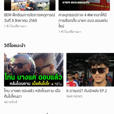
BEM ฝึกซ้อมการจัดการเหตุการณ์
ศาลอุทธรณ์ภาค 4 พิพากษาให้มี
วันที่ 8 สิงหาคม 2569
การเลือกตั้ง นายก อบจ.ขอนแก่น
ใหม่
1 ชั่วโมงที่ผ่านมา
1 ชั่วโมงที่ผ่านมา
วิดีโอแนะนำ
วิดีโอ
โทน บางแค ตอบแล้ว หลังโดนถาม เมื่อ
6 อารมณ์? กับนักแข่ง EP.2
คืนไปไหนมา
WeR NEWS
สยามนิวส์