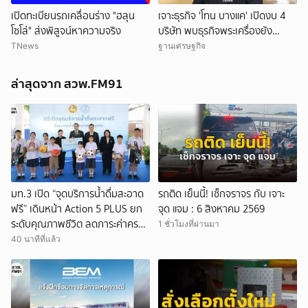
เปิดทะเบียนรถเคลื่อนร่าง "ฮลุน
เจาะธุรกิจ 'โทน บางแค' เปิดงบ 4
โซโล่" ส่งพิสูจน์หาความจริง
บริษัท พบธุรกิจพระเครื่องยัง
ขาดทุน
TNews
ฐานเศรษฐกิจ
ล่าสุดจาก สวพ.FM91
มท.3 เปิด “จุดบริการน้ำดื่มสะอาด
รถติด เย็นนี้! เช็กจราจร กับ เจาะ
ฟรี” เดินหน้า Action 5 PLUS ยก
จุด แจม : 6 สิงหาคม 2569
ระดับคุณภาพชีวิต ลดภาระค่าครอง
1 ชั่วโมงที่ผ่านมา
ชีพประชาชน
40 นาทีที่แล้ว