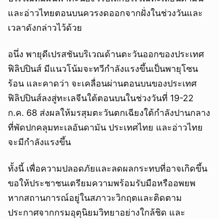
และอ่าวไทยตอนบนควรงดออกจากฝั่งในช่วงวันและ
เวลาดังกล่าวไว้ด้วย
อนึ่ง พายุดีเปรสชันบริเวณด้านตะวันออกของประเทศ
ฟิลิปปินส์ มีแนวโน้มจะทวีกำลังแรงขึ้นเป็นพายุโซน
ร้อน และคาดว่า จะเคลื่อนผ่านตอนบนของประเทศ
ฟิลิปปินส์ลงสู่ทะเลจีนใต้ตอนบนในช่วงวันที่ 19-22
ก.ค. 68 ส่งผลให้มรสุมตะวันตกเฉียงใต้กำลังปานกลาง
ที่พัดปกคลุมทะเลอันดามัน ประเทศไทย และอ่าวไทย
จะมีกำลังแรงขึ้น
ทั้งนี้ เพื่อความปลอดภัยและลดผลกระทบที่อาจเกิดขึ้น
ขอให้ประชาชนเตรียมความพร้อมรับมือหรืออพยพ
หากสถานการณ์อยู่ในสภาวะวิกฤตและติดตาม
ประกาศจากกรมอุตุนิยมวิทยาอย่างใกล้ชิด และ