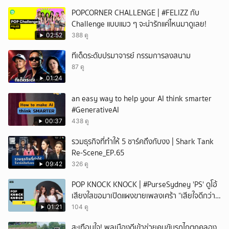
POPCORNER CHALLENGE | #FELIZZ กับ
Challenge แบบแมว ๆ จะน่ารักแค่ไหนมาดูเลย!
02:52
388 ดู
ทีเด็ดระดับปรมาจารย์ กรรมการลงสนาม
87 ดู
01:24
an easy way to help your AI think smarter
#GenerativeAI
00:37
438 ดู
รวมธุรกิจที่ทำให้ 5 ชาร์คถึงกับงง | Shark Tank
Re-Scene_EP.65
09:42
326 ดู
POP KNOCK KNOCK | #PurseSydney 'PS' ดูโอ้
เสียงใสขอมาเปิดแผงขายเพลงเศร้า “เสียใจดีกว่า
เสียเธอ”
01:21
104 ดู
สะเทือนใจ! พลเมืองดีเข้าช่วยคนขับรถไถตกคลอง