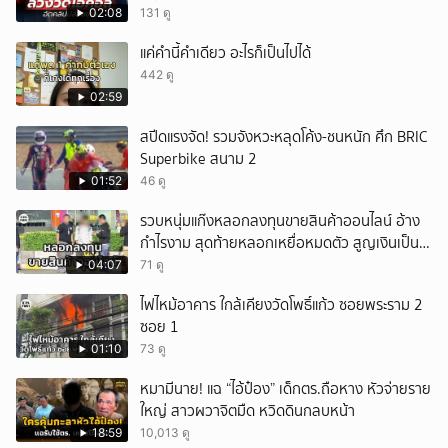
02:08
131 ดู
แค่คำนี้คำเดียว อะไรก็เป็นไปได้
442 ดู
02:59
สปีดแรงจัด! รวมจังหวะหลุดโค้ง-ชนหนัก ศึก BRIC
Superbike สนาม 2
01:52
46 ดู
รวบหนุ่มแก๊งหลอกลงทุนขายสินค้าออนไลน์ อ้าง
กำไรงาม สุดท้ายหลอกเหยื่อหมดตัว สูญเงินเป็น
แสนบาท ยังให้การปฏิเสธ
04:07
71 ดู
ไฟไหม้อาคาร ใกล้เคียงวัดโพธิ์แก้ว ซอยพระราม 2
ซอย 1
01:10
73 ดู
หมามีนาย! แฉ “ไอ้ป๋อง” เด็กตร.ถือหาง หัวจ่ายราย
ใหญ่ สาวผวาจิตมืด หวิดดินกลบหน้า
18:59
10,013 ดู