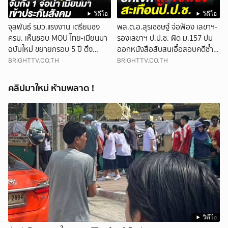
วิดีโอ
วิดีโอ
จุลพันธ์ รมว.แรงงาน เตรียมชง
พล.ต.อ.สุรเชชษฐ์ จ่อฟ้อง เลขาฯ-
ครม. เห็นชอบ MOU ไทย-เมียนมา
รองเลขาฯ ป.ป.ช. ผิด ม.157 ปม
ฉบับใหม่ ขยายกรอบ 5 ปี ดึง
ออกหนังสือสับสนเอื้อสอบคดีซ้ำ
แรงงานเข้าระบบ
ซ้อน
BRIGHTTV.CO.TH
BRIGHTTV.CO.TH
คลิปมาใหม่ ห้ามพลาด !
วิดีโอ