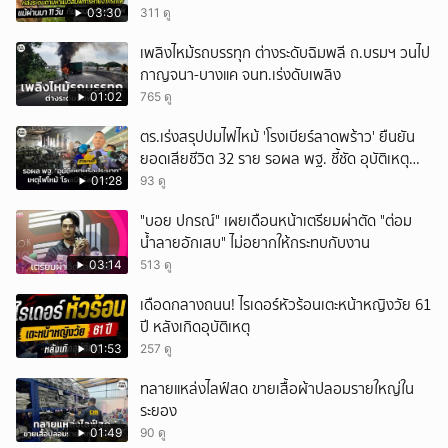
03:30
311 ดู
เพลิงไหม้รถบรรทุก ต่างระดับฉิมพลี ถ.บรมฯ วนไป
กาญจนา-บางแค จนท.เร่งดับเพลิง
01:02
765 ดู
ตร.เร่งสรุปปมไฟไหม้ 'โรงเบียร์ลาดพร้าว' ยืนยัน
ยอดเสียชีวิต 32 ราย รอผล พฐ. ชี้ชัด อุบัติเหตุ
หรือประมาท
01:28
93 ดู
"บอย ปกรณ์" เผยเดือนหน้าเตรียมผ่าตัด "ต่อม
น้ำลายอักเสบ" ไม่อยากให้กระทบกับงาน
03:14
513 ดู
เดือดกลางถนน! ไรเดอร์หัวร้อนเตะหน้าหญิงวัย 61
ปี หลังเกิดอุบัติเหตุ
01:53
257 ดู
ทลายแหล่งไลฟ์สด ขายเสื้อผ้าปลอมรายใหญ่ใน
ระยอง
01:49
90 ดู