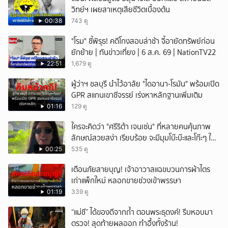
วิทย์ฯ เผยสาเหตุเสียชีวิตเบื้องต้น
00:38
743 ดู
"โรม" ชี้พิรุธ! คดีโกงสอบล่าช้า จี้อายัดทรัพย์ก่อน
ยักย้าย | ทันข่าวเที่ยง | 6 ส.ค. 69 | NationTV22
22:51
1,679 ดู
ผู้ว่าฯ ชลบุรี นำไว้อาลัย "ไดอานา-โรมัน" พร้อมเปิด
GPR สแกนเขาชีจรรย์ เร่งหาหลักฐานเพิ่มเติม
01:16
129 ดู
ใครจะคิดว่า "ศรีริต้า เจนเซ่น" ที่หลายคนคุ้นภาพ
ลักษณ์สวยสง่า เรียบร้อย จะมีมุมโบ๊ะบ๊ะและโก๊ะๆ ให้
ได้อมยิ้มเหมือนกัน งานนี้ทำเอาแฟนๆ ทั้งเอ็นดูทั้ง
00:25
535 ดู
หัวเราะ
เตือนภัยสายบุญ! เจ้าอาวาสแฉขบวนการผ้าไตร
เก่าแพ็กใหม่ หลอกขายช่วงเข้าพรรษา
01:19
339 ดู
“แม่ชี” ได้ของดีจากถ้ำ ตอนพระธุดงค์! รีบหอบมา
ตรวจ! สุดท้ายผลออก ทำอึ้งทั้งร้าน!