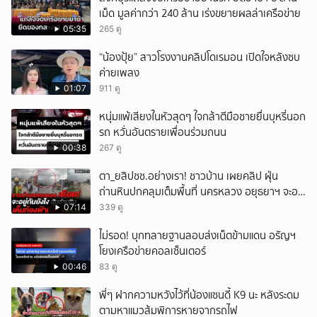
เม็ด มูลค่ากว่า 240 ล้าน เร่งขยายผลล่าเครือข่าย
05:35
265 ดู
“น้องปุ้ย” สาวโรงงานคลิปโดเรมอน เปิดใจหลังซบ
ค่ายเพลง
01:07
911 ดู
หนุ่มแพ้เสียงในหัวสุดๆ ใจกล้าตีมือชายยื่นบุหรี่นอก
รถ หวั่นอันตรายเพื่อนร่วมถนน
00:38
267 ดู
ตา_ยสิปชช.อย่างเรา! ชาวบ้าน เผยคลิป ฝุ่น
ถ่านหินปกคลุมเต็มพื้นที่ นครหลวง อยุธยาฯ จะอยู่
กันยังไง
07:14
339 ดู
ไม่รอด! บุกทลายฐานลอบส่งเน็ตข้ามแดน อรัญฯ
โยงเครือข่ายคอลเซ็นเตอร์
00:46
83 ดู
พี่ๆ ฝากความหวังไว้ที่น้องแซนดี้ K9 นะ หลังระดม
ตามหาแมวส้มพิการหายจากรถไฟ