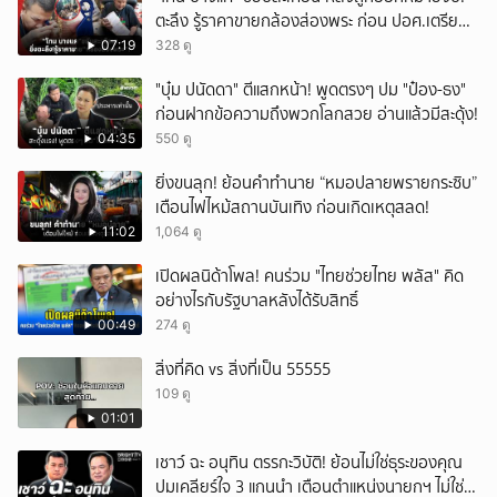
ตะลึง รู้ราคาขายกล้องส่องพระ ก่อน ปอศ.เตรียม
ยกเลิก
บุกรวบ?
07:19
328 ดู
"บุ๋ม ปนัดดา" ตีแสกหน้า! พูดตรงๆ ปม "ป๋อง-ธง"
ก่อนฝากข้อความถึงพวกโลกสวย อ่านแล้วมีสะดุ้ง!
04:35
550 ดู
ยิ่งขนลุก! ย้อนคำทำนาย “หมอปลายพรายกระซิบ”
เตือนไฟไหม้สถานบันเทิง ก่อนเกิดเหตุสลด!
11:02
1,064 ดู
เปิดผลนิด้าโพล! คนร่วม "ไทยช่วยไทย พลัส" คิด
อย่างไรกับรัฐบาลหลังได้รับสิทธิ์
00:49
274 ดู
สิ่งที่คิด vs สิ่งที่เป็น 55555
109 ดู
01:01
เชาว์ ฉะ อนุทิน ตรรกะวิบัติ! ย้อนไม่ใช่ธุระของคุณ
ปมเคลียร์ใจ 3 แกนนำ เตือนตำแหน่งนายกฯ ไม่ใช่