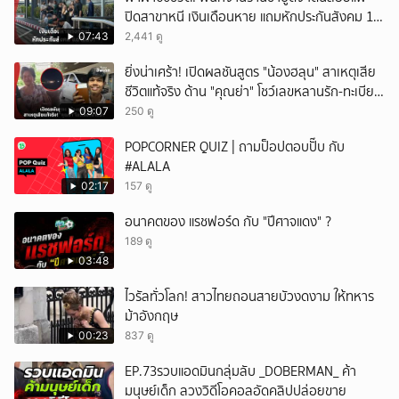
ปิดสาขาหนี เงินเดือนหาย แถมหักประกันสังคม 11
เดือนแต่ไม่ส่ง?
07:43
2,441 ดู
ยิ่งน่าเศร้า! เปิดผลชันสูตร "น้องฮลุน" สาเหตุเสีย
ชีวิตแท้จริง ด้าน "คุณย่า" โชว์เลขหลานรัก-ทะเบียน
รถเคลื่อนร่าง!
09:07
250 ดู
POPCORNER QUIZ | ถามป็อปตอบปั๊บ กับ
#ALALA
02:17
157 ดู
อนาคตของ แรชฟอร์ด กับ "ปีศาจแดง" ?
189 ดู
03:48
ไวรัลทั่วโลก! สาวไทยถอนสายบัวงดงาม ให้ทหาร
ม้าอังกฤษ
00:23
837 ดู
EP.73รวบแอดมินกลุ่มลับ _DOBERMAN_ ค้า
มนุษย์เด็ก ลวงวิดีโอคอลอัดคลิปปล่อยขาย