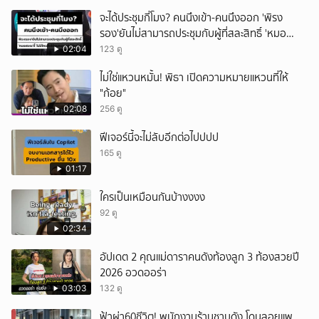
จะได้ประชุมกี่โมง? คนนึงเข้า-คนนึงออก 'พิรง
รอง'ยันไม่สามารถประชุมกับผู้ที่สละสิทธิ์ 'หมอ
สรณ'ชี้ ไม่มีใครสั่งให้ผมหยุดปฏิบัติหน้าที่
02:04
123 ดู
ไม่ใช่แหวนหมั้น! พิธา เปิดความหมายแหวนที่ให้
"ก้อย"
02:08
256 ดู
ฟีเจอร์นี้จะไม่ลับอีกต่อไปปปป
165 ดู
01:17
ใครเป็นเหมือนกันบ้างงงง
92 ดู
02:34
อัปเดต 2 คุณแม่ดาราคนดังท้องลูก 3 ท้องสวยปี
2026 อวดออร่า
03:03
132 ดู
ฟ้าผ่า60ชีวิต! พนักงานร้านชาบูดัง โดนลอยแพ