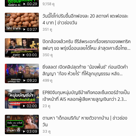
00:29
9,158 ดู
วันนี้ไข่ไก่ปรับขึ้นอีกฟองละ 20 สตางค์ แตะฟองละ
4 บาท | ข่าวช่องวัน
03:27
351 ดู
ปิดกล้องแล้วครับ ซีรีส์พระเอกเรื่องแรกของแพทริค
แฟนๆ ขอ พรุ่งนี้ออนเลยได้ไหม ล่าสุดเคาะชื่อไทย
แล้ว
03:00
350 ดู
ยิ่งสลด! เปิดคลิปสุดท้าย “น้องพั้นช์” ก่อนเปิดคำ
สัญญา “ก้อง ห้วยไร่” ที่ให้ลูกบุญธรรม หลัง
ลาโลก!
09:20
499 ดู
EP80จับกุมหนุ่มบัญชีม้าแก๊งคอลเซ็นเตอร์อ้างเป็น
เจ้าหน้าที่ AIS หลอกผู้เสียหายสูญเงินกว่า 2.3
ล้านบาท
02:00
23 ดู
ตามหา "เด็กอเมริกัน" หายตัวจากบ้าน | ข่าวช่อง
วัน
03:09
33 ดู