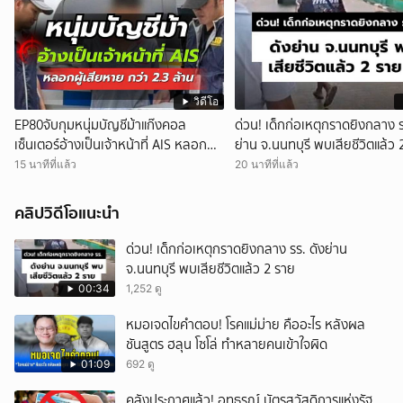
วิดีโอ
EP80จับกุมหนุ่มบัญชีม้าแก๊งคอล
ด่วน! เด็กก่อเหตุกราดยิงกลาง ร
เซ็นเตอร์อ้างเป็นเจ้าหน้าที่ AIS หลอกผู้
ย่าน จ.นนทบุรี พบเสียชีวิตแล้ว 
เสียหายสูญเงินกว่า 2.3 ล้านบาท
15 นาทีที่แล้ว
20 นาทีที่แล้ว
คลิปวิดีโอแนะนำ
ด่วน! เด็กก่อเหตุกราดยิงกลาง รร. ดังย่าน
จ.นนทบุรี พบเสียชีวิตแล้ว 2 ราย
00:34
1,252 ดู
หมอเจดไขคำตอบ! โรคแม่ม่าย คืออะไร หลังผล
ชันสูตร ฮลุน โซโล่ ทำหลายคนเข้าใจผิด
01:09
692 ดู
คลังประกาศแล้ว! อุทธรณ์ บัตรสวัสดิการแห่งรัฐ