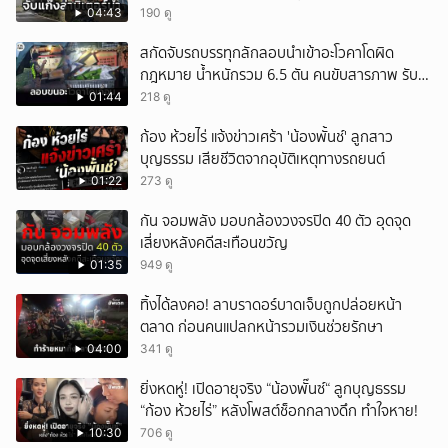
สารภาพขายหาเงินซื้อยา จ.ชลบุรี
04:43
190 ดู
สกัดจับรถบรรทุกลักลอบนำเข้าอะโวคาโดผิด
กฎหมาย น้ำหนักรวม 6.5 ตัน คนขับสารภาพ รับ
ค่าจ้างเที่ยวละ 5,000 บาท
01:44
218 ดู
ก้อง ห้วยไร่ แจ้งข่าวเศร้า 'น้องพั้นช์' ลูกสาว
บุญธรรม เสียชีวิตจากอุบัติเหตุทางรถยนต์
01:22
273 ดู
กัน จอมพลัง มอบกล้องวงจรปิด 40 ตัว อุดจุด
เสี่ยงหลังคดีสะเทือนขวัญ
01:35
949 ดู
ทิ้งได้ลงคอ! ลาบราดอร์บาดเจ็บถูกปล่อยหน้า
ตลาด ก่อนคนแปลกหน้ารวมเงินช่วยรักษา
04:00
341 ดู
ยิ่งหดหู่! เปิดอายุจริง “น้องพั๊นซ์“ ลูกบุญธรรม
“ก้อง ห้วยไร่” หลังโพสต์ช็อกกลางดึก ทำใจหาย!
10:30
706 ดู