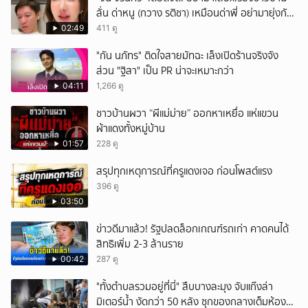
ลั่น ด่าหนู (กวาง รติชา) เหมือนด่าพี่ อย่ามายุ่งกับ
คนของผม จบ!!!
02:49
411 ดู
"กัน นภัทร" ติดใจสายมัทฉะ เล็งเปิดร้านจริงจัง
ส่วน "ฐิสา" เป็น PR น่าจะเหมาะกว่า
04:11
1,266 ดู
ชาวบ้านผวา “ผีแม่ม่าย” ออกหาเหยื่อ แห่แขวน
ผ้าแดงทั้งหมู่บ้าน
01:57
228 ดู
สรุปทุกเหตุการณ์ที่ครูแดงเจอ ก่อนโพสต์แรง
396 ดู
03:50
ข่าวดีมาแล้ว! รัฐปลดล็อกเกณฑ์รถเก่า คาดคนได้
สิทธิเพิ่ม 2-3 ล้านราย
00:42
287 ดู
"ทั้งตำบลรวมอยู่ที่นี่" สืบบางละมุง จับแก๊งล่า
มิเตอร์น้ำ งัดกว่า 50 หลัง ซุกของกลางเต็มห้อง