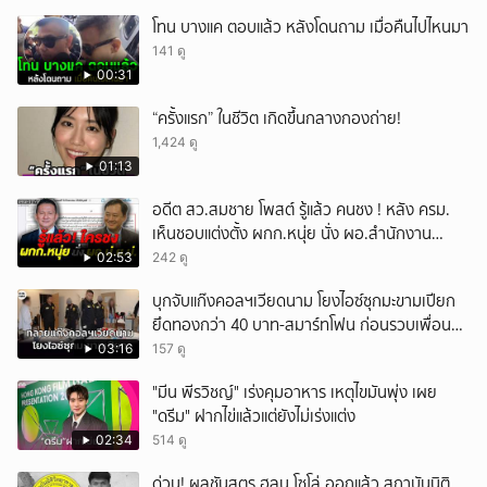
โทน บางแค ตอบแล้ว หลังโดนถาม เมื่อคืนไปไหนมา
141 ดู
00:31
“ครั้งแรก” ในชีวิต เกิดขึ้นกลางกองถ่าย!
1,424 ดู
01:13
อดีต สว.สมชาย โพสต์ รู้แล้ว คนชง ! หลัง ครม.
เห็นชอบแต่งตั้ง ผกก.หนุ่ย นั่ง ผอ.สำนักงาน
ป.ย.ป.
02:53
242 ดู
บุกจับแก๊งคอลฯเวียดนาม โยงไอซ์ซุกมะขามเปียก
ยึดทองกว่า 40 บาท-สมาร์ทโฟน ก่อนรวบเพื่อน
ร่วมทีมหอบเงิน 1.5 แสนติดสินบนคาโรงพัก
03:16
157 ดู
"มีน พีรวิชญ์" เร่งคุมอาหาร เหตุไขมันพุ่ง เผย
"ดรีม" ฝากไข่แล้วแต่ยังไม่เร่งแต่ง
02:34
514 ดู
ด่วน! ผลชันสูตร ฮลุน โซโล่ ออกแล้ว สถาบันนิติ