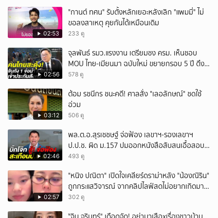
"กานต์ ทศน" รับตั้งหลักเยอะหลังเลิก "แพมมี่" ไม่
ขอลงสาเหตุ คุยกันได้เหมือนเดิม
02:53
233 ดู
จุลพันธ์ รมว.แรงงาน เตรียมชง ครม. เห็นชอบ
MOU ไทย-เมียนมา ฉบับใหม่ ขยายกรอบ 5 ปี ดึง
แรงงานเข้าระบบ
02:56
578 ดู
ต้อม รชนีกร ชนะคดี! ศาลสั่ง "เลอลักษณ์" ชดใช้
อ่วม
03:12
506 ดู
พล.ต.อ.สุรเชชษฐ์ จ่อฟ้อง เลขาฯ-รองเลขาฯ
ป.ป.ช. ผิด ม.157 ปมออกหนังสือสับสนเอื้อสอบ
คดีซ้ำซ้อน
02:46
493 ดู
"หนิง ปณิตา" เปิดใจเคลียร์ดราม่าหลัง "น้องณิริน"
ถูกกระแสวิจารณ์ จากคลิปไลฟ์สดไม่อยากเกิดมา
หน้าเหมือนพ่อ
02:57
302 ดู
ั่"จิน จรินทร์" เดือดจัด! อย่ามาเสือxเรื่องชาวบ้าน