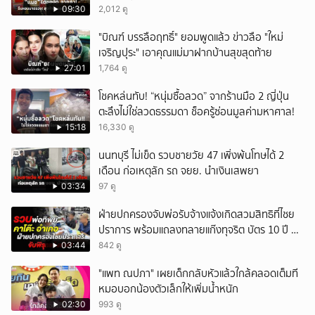
09:30
2,012 ดู
"บิณฑ์ บรรลือฤทธิ์" ยอมพูดแล้ว ข่าวลือ "ใหม่
เจริญปุระ" เอาคุณแม่มาฝากบ้านสุขสุดท้าย
27:01
1,764 ดู
โชคหล่นทับ! “หนุ่มซื้อลวด” จากร้านมือ 2 ญี่ปุ่น
ตะลึงไม่ใช่ลวดธรรมดา ช็อครู้ซ่อนมูลค่ามหาศาล!
15:18
16,330 ดู
นนทบุรี ไม่เข็ด รวบชายวัย 47 เพิ่งพ้นโทษได้ 2
เดือน ก่อเหตุลัก รถ จยย. นำเงินเสพยา
03:34
97 ดู
ฝ่ายปกครองจับพ่อรับจ้างแจ้งเกิดสวมสิทธิที่ไชย
ปราการ พร้อมแถลงทลายแก๊งทุจริต บัตร 10 ปี ที่
แม่สอด
03:44
842 ดู
"แพท ณปภา" เผยเด็กกลับหัวแล้วใกล้คลอดเต็มที
หมอบอกน้องตัวเล็กให้เพิ่มน้ำหนัก
02:30
993 ดู