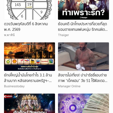
ดวงวันพฤหัสบดีที่ 6 สิงหาคม
ย้อนคดี นักโทษประหารที่สวยที่สุด
พ.ศ. 2569
ยอมตายแทนแฟนหนุ่ม รักคนผิด
ชีวิตดิ่งเหว
พ.พาทินี
Thaiger
ยักษ์ใหญ่น้ำมันโกยกำไร 3.1 ล้าน
สังขารไม่เที่ยง! ปาปารัซซี่แอบถ่าย
ล้านบาท หลังสงครามสหรัฐฯ–
ภาพ “เบ็คแฮม” วัย 51 ไร้ฟิลเตอร์
อิหร่านดันราคาพลังงานพุ่ง
เผยให้เห็นผมบาง-ศีรษะล้าน
Businesstoday
Manager Online