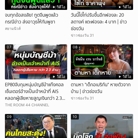
วิดีโอ
วิดีโอ
จบทุกข้อสงสัย! ทูตจีนพูดแล้ว
วันนี้ไข่ไก่ปรับขึ้นอีกฟองละ 20
กรณีข่าว ส่งอาวุธให้กัมพูชา
สตางค์ แตะฟองละ 4 บาท | ข่าว
ช่องวัน
สยามนิวส์
ข่าวช่องวัน 31
07
08
วิดีโอ
วิดีโอ
EP80จับกุมหนุ่มบัญชีม้าแก๊งคอล
ตามหา "เด็กอเมริกัน" หายตัวจาก
เซ็นเตอร์อ้างเป็นเจ้าหน้าที่ AIS
บ้าน | ข่าวช่องวัน
หลอกผู้เสียหายสูญเงินกว่า 2.3
ข่าวช่องวัน 31
ล้านบาท
THE ROOM 44 CHANNEL
09
10