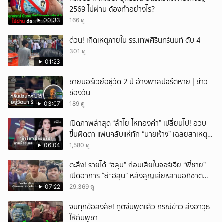
2569 ไม่ผ่าน ต้องทำอย่างไร?
00:33
166 ดู
ด่วน! เกิดเหตุภายใน รร.เทพศิรินทร์นนท์ ดับ 4
301 ดู
01:23
ชายนอร์เวย์อยู่วัด 2 ปี อ้างพาสปอร์ตหาย | ข่าว
ช่องวัน
03:07
189 ดู
เปิดภาพล่าสุด “ลำไย ไหทองคำ” เปลี่ยนไป! อวบ
ขึ้นผิดตา แฟนคลับแห่ทัก “นายห้าง” เฉลยสาเหตุ
ชัด!
06:04
1,580 ดู
ตะลึง! รายได้ “ฮลุน” ก่อนเสียในจอร์เจีย “พี่ชาย”
เปิดอาการ “ย่าฮลุน” หลังสูญเสียหลานอภิชาต
บุตร!
07:22
29,369 ดู
จบทุกข้อสงสัย! ทูตจีนพูดแล้ว กรณีข่าว ส่งอาวุธ
ให้กัมพูชา