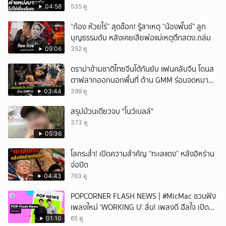
เรื่องในครอบครัว
04:58
535 ดู
“ก้อง ห้วยไร่” สุดช็อก! รู้สาเหตุ “น้องพั๊นซ์“ ลูก
บุญธรรมดับ หลังเคยเสียพ่อแม่เหตุตึกสตง.ถล่ม
09:06
352 ดู
ดราม่าข้ามชาติไทยจีนโต้กันยับ แฟนคลับจีน โดนส
ตาฟลากออกนอกพื้นที่ ด้าน GMM ร่อนจดหมาย
แถลง
03:44
399 ดู
สรุปม้วนเดียวจบ "โนว์เบลล์"
373 ดู
05:36
โลกระส่ำ! เปิดความสำคัญ “ทะเลแดง” หลังอิหร่าน
จ่อปิด
04:43
763 ดู
POPCORNER FLASH NEWS | #MicMac ชวนฟัง
เพลงใหม่ 'WORKING U' ลั่น! เพลงดี ฮีลใจ เปิด
ฟังได้ทุกสถานการณ์
01:10
65 ดู