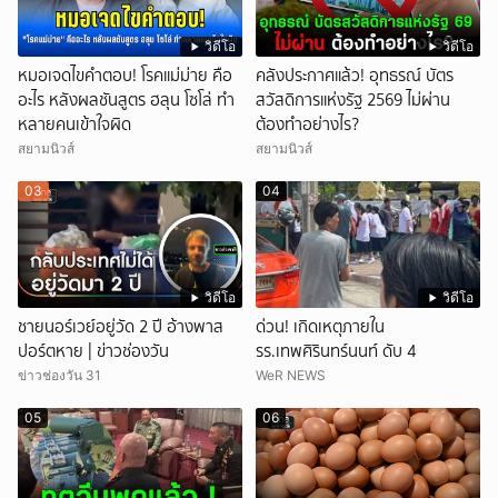
วิดีโอ
วิดีโอ
หมอเจดไขคำตอบ! โรคแม่ม่าย คือ
คลังประกาศแล้ว! อุทธรณ์ บัตร
อะไร หลังผลชันสูตร ฮลุน โซโล่ ทำ
สวัสดิการแห่งรัฐ 2569 ไม่ผ่าน
หลายคนเข้าใจผิด
ต้องทำอย่างไร?
สยามนิวส์
สยามนิวส์
03
04
วิดีโอ
วิดีโอ
ชายนอร์เวย์อยู่วัด 2 ปี อ้างพาส
ด่วน! เกิดเหตุภายใน
ปอร์ตหาย | ข่าวช่องวัน
รร.เทพศิรินทร์นนท์ ดับ 4
ข่าวช่องวัน 31
WeR NEWS
05
06