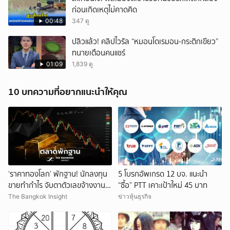
ก่อนเกิดเหตุไม่คาดคิด
00:48
347 ดู
ปลิวแล้ว! คลิปไวรัล “หมอนโดเรมอน-กระติกเขียว”
ทนายเตือนคนแชร์
01:09
1,839 ดู
10 บทความที่อยากแนะนำให้คุณ
‘ราคาทองโลก’ พักฐาน! นักลงทุน
5 โบรกอัพเกรด 12 บจ. แนะนำ
ขายทำกำไร จับตาตัวเลขจ้างงาน
“ซื้อ” PTT เคาะเป้าใหม่ 45 บาท
สหรัฐ
The Bangkok Insight
ข่าวหุ้นธุรกิจ