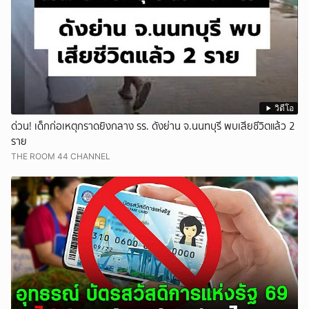
วิดีโอ
ด่วน! เด็กก่อเหตุกราดยิงกลาง รร. ดังย่าน จ.นนทบุรี พบเสียชีวิตแล้ว 2
ราย
THE ROOM 44 CHANNEL