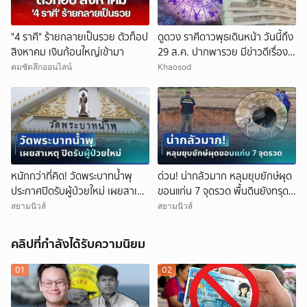
"4 ราศี" ร้ายกลายเป็นรวย ตัวท็อป
ดูดวง ราศีดาวพุธเดินหน้า วันนี้ถึง
สิงหาคม เงินก้อนใหญ่เข้ามา
29 ส.ค. ปากพารวย มีข่าวดีเรื่อง
เงิน-ค้าขาย
คมชัดลึกออนไลน์
Khaosod
หนักกว่าที่คิด! วัดพระบาทน้ำพุ
ด่วน! น่ากลัวมาก หลุมยุบยักษ์ผุด
ประกาศปิดรับผู้ป่วยใหม่ เผยสาเหตุ
ขอนแก่น 7 จุดรวด พื้นดินยังทรุด
สุดสะเทือนใจ
ไม่หยุด ชาวบ้านผวาหนัก
สยามนิวส์
สยามนิวส์
คลิปที่กำลังได้รับความนิยม
01
02