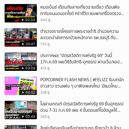
หมอเบ็นซ์ เตือนภัยสายเที่ยวฉายเดี่ยว เตือนพิษ
คาร์บอนมอนอกไซด์ คร่าชีวิต แนะพกเครื่องตรวจ
วัดติดตัว
02:34
444 ดู
ตำรวจจราจรโครงการพระราชดำริ อำนวยความ
สะดวกนำส่งทารกป่วยหนักจาก รพ.ชลบุรี ถึง
รพ.ศิริราช
05:47
130 ดู
ประกาศผล "บัตรสวัสดิการแห่งรัฐ 69" วันนี้
17ก.ค.69 เผยวิธีรับสิทธิ-อุทธรณ์ ผ่านเว็บ/แอป
เป๋าตัง/ทางรัฐ
03:09
413 ดู
POPCORNER FLASH NEWS | #FELIZZ รับบทนัก
ข่าวสาว ชวนแฟน ๆ มาฟังเพลงใหม่ ‘มีแมวไหม
(Catch Me If You Can)’
00:52
326 ดู
ไม่ผ่านเกณฑ์ บัตรสวัสดิการแห่งรัฐ 69 ยื่นอุทธรณ์
ด่วน 7-31 ก.ค.69 เผย 4 ขั้นตอนแก้ไขข้อมูลให้
ผ่านสิทธิ
02:49
245 ดู
สิงห์บุรีแถลงจับเครือข่ายยานรก ยึดยาบ้า 8 ล้าน