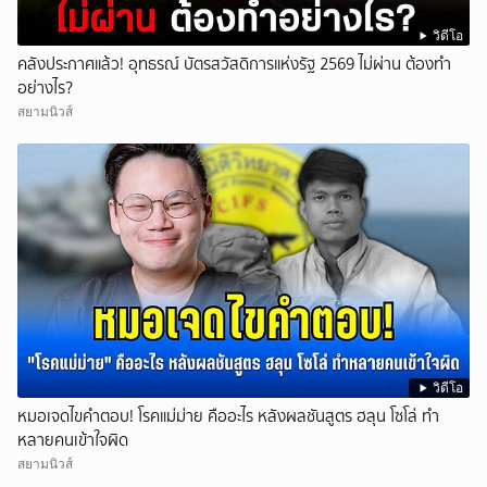
วิดีโอ
คลังประกาศแล้ว! อุทธรณ์ บัตรสวัสดิการแห่งรัฐ 2569 ไม่ผ่าน ต้องทำ
อย่างไร?
สยามนิวส์
วิดีโอ
หมอเจดไขคำตอบ! โรคแม่ม่าย คืออะไร หลังผลชันสูตร ฮลุน โซโล่ ทำ
หลายคนเข้าใจผิด
สยามนิวส์