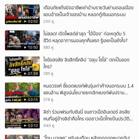
เตือนภัยแก๊งมิจฉาชีพเช่าบ้านรายวันย่านดอนเมือง
แอบอ้างเป็นเจ้าของบ้าน หลอกกู้เงินนอกระบบ
02:52
230 ดู
ไม่สลด! เปิดโพสต์ล่าสุด “ไอ้ป๋อง” ก่อเหตุดับ 5
ชีวิต หลุดอาการนอนคุกคืนแรก รู้เลยเป็นยังไง?
10:50
680 ดู
ไขข้อสงสัย ลิขสิทธิ์คลิป “ฮลุน โซโล่” ตกเป็นของ
ใคร?
01:36
285 ดู
หมอวรงค์ ชี้ยอดแบงก์พันรุ่นเก่าค้างนอกระบบ 1.4
แสนล้าน พิสูจน์นโยบายยกเลิกแบงก์พันปราบ
ธุรกิจสีเทา
03:15
578 ดู
ลิซ่า ร่วมเฟรมกับซันนี่ จนชาวเน็ตอินเตอร์ สงสัย
คนที่อยู่ข้างลิซ่าคือใคร เจอชาวเน็ตไทยปั่นประวัติ
ชายคนนี้ไม่ธรรมดา
03:12
440 ดู
“โทน บางแค” ขยับสะเทือน หลังถูกออกหมายจับ!