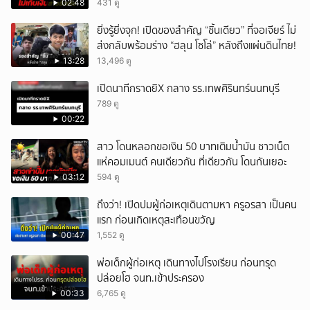
02:48
431 ดู
ยิ่งรู้ยิ่งจุก! เปิดของสำคัญ “ชิ้นเดียว” ที่จอเจียร์ ไม่
ส่งกลับพร้อมร่าง “ฮลุน โซโล่” หลังถึงแผ่นดินไทย!
13:28
13,496 ดู
เปิดนาทีกราดยิX กลาง รร.เทพศิรินทร์นนทบุรี
789 ดู
00:22
สาว โดนหลอกขอเงิน 50 บาทเติมน้ำมัน ชาวเน็ต
แห่คอมเมนต์ คนเดียวกัน ที่เดียวกัน โดนกันเยอะ
03:12
594 ดู
ถึงว่า! เปิดปมผู้ก่อเหตุเดินตามหา ครูอรสา เป็นคน
แรก ก่อนเกิดเหตุสะเทือนขวัญ
00:47
1,552 ดู
พ่อเด็กผู้ก่อเหตุ เดินทางไปโรงเรียน ก่อนทรุด
ปล่อยโฮ จนท.เข้าประครอง
00:33
6,765 ดู