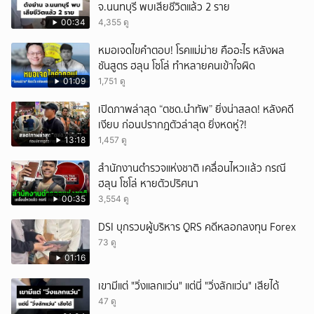
จ.นนทบุรี พบเสียชีวิตแล้ว 2 ราย
00:34
4,355 ดู
หมอเจดไขคำตอบ! โรคแม่ม่าย คืออะไร หลังผล
ชันสูตร ฮลุน โซโล่ ทำหลายคนเข้าใจผิด
01:09
1,751 ดู
เปิดภาพล่าสุด “ตชด.นำทัพ” ยิ่งน่าสลด! หลังคดี
เงียบ ก่อนปรากฎตัวล่าสุด ยิ่งหดหู่?!
13:18
1,457 ดู
สำนักงานตำรวจแห่งชาติ เคลื่อนไหวเเล้ว กรณี
ฮลุน โซโล่ หายตัวปริศนา
00:35
3,554 ดู
DSI บุกรวบผู้บริหาร QRS คดีหลอกลงทุน Forex
73 ดู
01:16
เขามีแต่ "วิ่งแลกแว่น" แต่นี่ "วิ่งลักแว่น" เสียได้
47 ดู