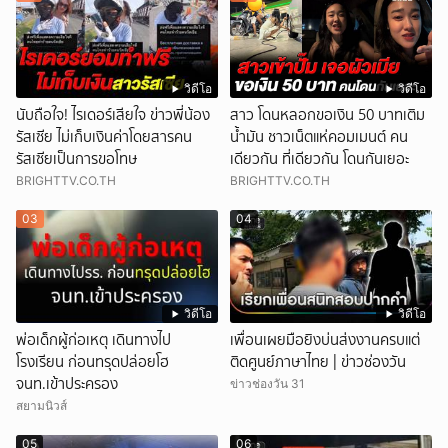
วิดีโอ
วิดีโอ
นับถือใจ! ไรเดอร์เสียใจ ข่าวพี่น้อง
สาว โดนหลอกขอเงิน 50 บาทเติม
รัสเซีย ไม่เก็บเงินค่าโดยสารคน
น้ำมัน ชาวเน็ตแห่คอมเมนต์ คน
รัสเซียเป็นการขอโทษ
เดียวกัน ที่เดียวกัน โดนกันเยอะ
BRIGHTTV.CO.TH
BRIGHTTV.CO.TH
03
04
วิดีโอ
วิดีโอ
พ่อเด็กผู้ก่อเหตุ เดินทางไป
เพื่อนเผยมือยิงบ่นส่งงานครบแต่
โรงเรียน ก่อนทรุดปล่อยโฮ
ติดศูนย์ภาษาไทย | ข่าวช่องวัน
จนท.เข้าประครอง
ข่าวช่องวัน 31
สยามนิวส์
05
06