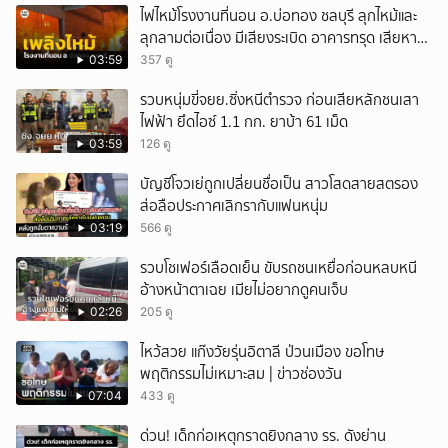
ไฟไหม้โรงงานที่นอน อ.บ่อทอง ชลบุรี ลุกไหม้และ
ลุกลามต่อเนื่อง มีเสียงระเบิด อาคารทรุด เสียหาย
หนัก
03:59
357 ดู
รวบหนุ่มขี่จยย.ซิ่งหนีตำรวจ ก่อนเสียหลักชนเสา
ไฟฟ้า ยึดไอซ์ 1.1 กก. ยาบ้า 61 เม็ด
03:59
126 ดู
บัญชีโจวเย่ถูกเปลี่ยนชื่อเป็น สาวโสดสายสตรอง
ส่อลือประกาศเลิกรากับแฟนหนุ่ม
03:19
566 ดู
รวบโชเฟอร์เลือดเย็น ขับรถชนเหยื่อก่อนหลบหนี
อ้างหน้าตาเฉย เมียไม่อยากดูคนเจ็บ
02:26
205 ดู
ไหว้สวย แก๊งวัยรุ่นอิตาลี ป่วนเมือง ขอโทษ
พฤติกรรมไม่เหมาะสม | ข่าวช่องวัน
07:04
433 ดู
ด่วน! เด็กก่อเหตุกราดยิงกลาง รร. ดังย่าน