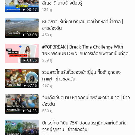
สัญชาติ นายจ้างต้องรู้
00:47
124 ดู
หยุดยาวแห่เที่ยวบางแสน เจอน้ำทะเลสีน้ำตาล |
ข่าวช่องวัน
03:08
450 ดู
#POPBREAK | Break Time Challenge With
‘INK WARUNTORN’ กับการเลือกเพลงที่เป็นที่สุด!
01:35
239 ดู
รวบสาวไทยรับหิ้วของเข้าญี่ปุ่น "ไอซ์" ซุกซอง
กาแฟ | ข่าวช่องวัน
07:15
457 ดู
จับแก๊งเวียดนาม หลอกคนไทยส่งยาข้ามชาติ | ข่าว
ช่องวัน
04:23
530 ดู
ปักธงไทย "เนิน 754" ย้อนสมรภูมิทวงแผ่นดินคืน
จากผู้รุกราน | ข่าวช่องวัน