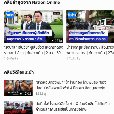
คลิปล่าสุดจาก Nation Online
www.nationtv.tv
วิดีโอ
"รัฐบาล" เยียวยาผู้เสียชีวิต เหตุกราดยิง
นำร่างครูเหยื่อกราดยิv ส่งนิติเ
รายละ 1 ล้าน | ทันข่าวเย็น | 2 ส.ค. 69 |
พยาบาล ตร. | ทันข่าวเย็น | 27ส
NationTV22
NationTV22
1 วันที่แล้ว
1 วันที่แล้ว
คลิปวิดีโอแนะนำ
“สาวหอบทองพม่า”เข้าร้านทอง โดนฟันธง “ของ
ปลอม”หลังเผาแล้วดำ! 4 ปีต่อมา ช็อกมูลค่าพุ่ง
มหาศาล!
12:02
1,622 ดู
นับถือใจ! ไรเดอร์เสียใจ ข่าวพี่น้องรัสเซีย ไม่เก็บเงิน
ค่าโดยสารคนรัสเซียเป็นการขอโทษ