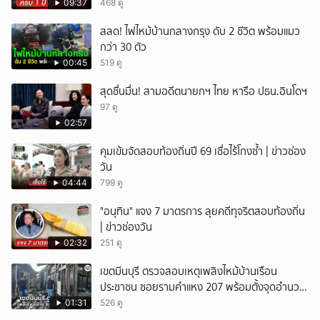
09:37
468 ดู
สลด! ไฟไหม้บ้านกลางกรุง ดับ 2 ชีวิต พร้อมแมว
กว่า 30 ตัว
00:45
519 ดู
สุดชื่นมื่น! สามอดีตนายกฯ ไทย หารือ ปธน.อินโดฯ
97 ดู
02:57
คุมเข้มจัดสอบท้องถิ่นปี 69 เชื่อไร้โกงซ้ำ | ข่าวช่อง
วัน
04:44
799 ดู
"อนุทิน" แจง 7 มาตรการ ลุยคดีทุจริตสอบท้องถิ่น
| ข่าวช่องวัน
02:32
251 ดู
เขตมีนบุรี ตรวจสอบเหตุเพลิงไหม้บ้านเรือน
ประชาชน ซอยรามคำแหง 207 พร้อมตั้งจุดอำนวย
การช่วยเหลือ
01:31
526 ดู