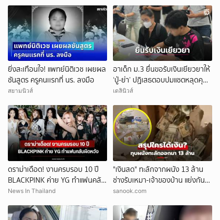
ยิ่งสะเทือนใจ! แพทย์นิติเวช เผยผล
อาเด็ก ม.3 ยื่นขอรับเงินเยียวยาให้
ชันสูตร ครูคนเเรกที่ นร. ลงมือ
‘ปู่-ย่า’ ปฏิเสธตอบปมแชตหลุดคุย
แม่ ‘ถูกกลั่นแกล้ง’
สยามนิวส์
เดลินิวส์
ดราม่าเดือด! งานครบรอบ 10 ปี
"เงินสด" ทะลักจากผนัง 13 ล้าน
BLACKPINK ค่าย YG ทำแฟนคลับ
ช่างรับเหมา-เจ้าของบ้าน แย่งกัน
ผิดหวัง
วุ่น สุดท้ายศาลตัดสินให้ใคร?!
News In Thailand
sanook.com