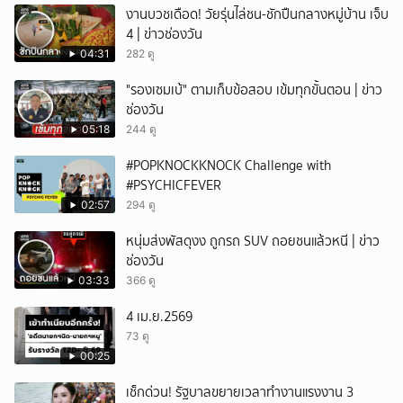
งานบวชเดือด! วัยรุ่นไล่ชน-ชักปืนกลางหมู่บ้าน เจ็บ
4 | ข่าวช่องวัน
04:31
282 ดู
"รองเซมเบ้" ตามเก็บข้อสอบ เข้มทุกขั้นตอน | ข่าว
ช่องวัน
05:18
244 ดู
#POPKNOCKKNOCK Challenge with
#PSYCHICFEVER
02:57
294 ดู
หนุ่มส่งพัสดุงง ถูกรถ SUV ถอยชนแล้วหนี | ข่าว
ช่องวัน
03:33
366 ดู
4 เม.ย.2569
73 ดู
00:25
เช็กด่วน! รัฐบาลขยายเวลาทำงานแรงงาน 3