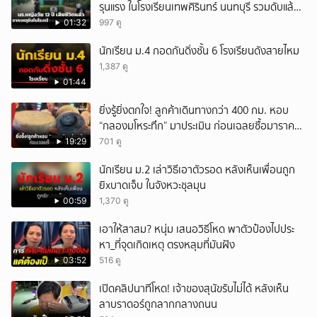
รุนแรง ในโรงเรียนเทพศิรินทร์ นนทบุรี รวมดับแล้ว
9 ราย
01:32
997 ดู
นักเรียน ม.4 กอดกันดิ่งชั้น 6 โรงเรียนดังสายไหม
1,387 ดู
01:44
ยิ่งรู้ยิ่งตกใจ! ลูกค้าเดินทางกว่า 400 กม. หอบ
“กลองมโหระทึก” มาประเมิน ก่อนเฉลยซื้อมาราคา
เท่าไหร่?
19:29
701 ดู
นักเรียน ม.2 เล่าวิธีเอาตัวรอด หลังเห็นเพื่อนถูก
ยิxบาดเจ็บ ในจังหวะชุลมุน
00:59
1,370 ดู
เอาให้สาสม? หนุ่ม เสนอวิธีโหด พาตัวป๋องไปประ
หา_ที่จุดเกิดเหตุ ตรงหลุมที่มันฝัง
03:52
516 ดู
เปิดคลิปนาทีโหด! เจ้าของสุนัขรับไม่ได้ หลังเห็น
ลาบราดอร์ถูกลากกลางถนน