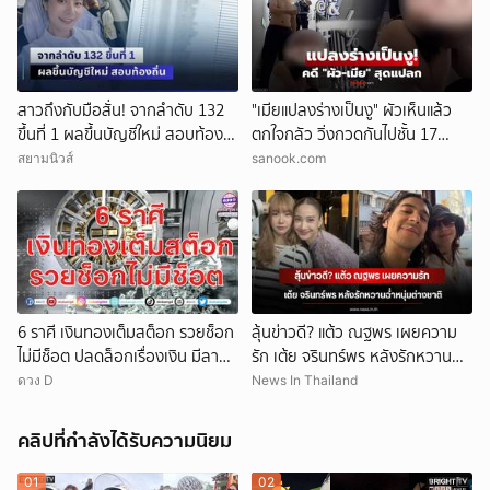
สาวถึงกับมือสั่น! จากลำดับ 132
"เมียแปลงร่างเป็นงู" ผัวเห็นแล้ว
ขึ้นที่ 1 ผลขึ้นบัญชีใหม่ สอบท้อง
ตกใจกลัว วิ่งกวดกันไปชั้น 17
ถิ่น
ตร.เผยบทสรุปคดีสุดแปลก!
สยามนิวส์
sanook.com
6 ราศี เงินทองเต็มสต็อก รวยช็อก
ลุ้นข่าวดี? แต้ว ณฐพร เผยความ
ไม่มีช็อต ปลดล็อกเรื่องเงิน มีลาภ
รัก เต้ย จรินทร์พร หลังรักหวานฉ่ำ
ลอยจ่อคิว
หนุ่มต่างชาติ
ดวง D
News In Thailand
คลิปที่กำลังได้รับความนิยม
01
02