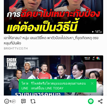
วิดีโอ
เอาให้สาสม? หนุ่ม เสนอวิธีโหด พาตัวป๋องไปประหา_ที่จุดเกิดเหตุ ตรง
หลุมที่มันฝัง
BRIGHTTV.CO.TH
โควตมุมมองของคุณผ่านคอนเทนต์นี้บน
รีโพสต์หรือโควตมุมมองของคุณผ่านคอน
LINE TODAY
เทนต์นี้บน LINE TODAY
1