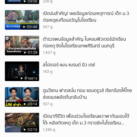
09:56
226 ดู
เปิดปมสำคัญ! เผยข้อมูลก่อนเหตุการณ์ เด็ก ม.3
ก่อเหตุสะเทือนขวัญในโรงเรียน
00:46
557 ดู
ตำรวจพบข้อมูลสำคัญ ในคอมพิวเตอร์นักเรียน
ก่อเหตุ ยิงในโรงเรียนเทพศิรินทร์ นนทบุรี
01:29
1,407 ดู
สไปเดอร์-แมน แบรนด์ นิว เดย์
163 ดู
ตัวอย่าง
ตูนวีแกน ฟาดสนั่น ทอม แอนดรูวส์ เรียกร้องให้ไทย
ส่งเขมรพลัดถิ่นกลับบ้าน
05:14
557 ดู
เปิดนาทีชีวิต เพื่อนร่วมโรงเรียนผวาพากันมอบใต้
โต๊ะ หลังเกิดเหตุ เด็ก ม.3 กราดยิvในโรงเรียน
เทพศิรินทร์นนท์ แบบไม่เลือกหน้า เสียงปืนดังสนั่น
02:13
1,385 ดู
หวั่นไหว