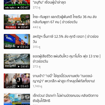
"อนุทิน" เยือนผู้นำล่าสุด
00:47
272 ดู
ไทย–กัมพูชา แลกตัวผู้พ้นคดี ไทยรับ 36 คน ส่ง
กลับกัมพูชา 67 คน | ข่าวช่องวัน
02:41
442 ดู
สหรัฐฯ ขึ้นภาษี 12.5% ส่ง ศุภจี เจรจา | ข่าวช่อง
วัน
03:30
315 ดู
ยอดผู้เสียชีวิต แผ่นดินไหว คุมาโมโตะ พุ่ง 13 ราย |
ข่าวช่องวัน
04:41
273 ดู
งานเข้า? "เจนี่" ใส่ชุดนี้ร่วมงานแต่ง "ณเดชน์-
ญาญ่า" แหวกลึก-ผ่าสูง ทำหลุดโฟกัสทั้งงาน!
05:43
1,749 ดู
เช็กด่วน! มีรถเก่า ไม่ผ่านบัตรคนจน คลังเปิดทาง
ยังลุ้นได้สิทธิ