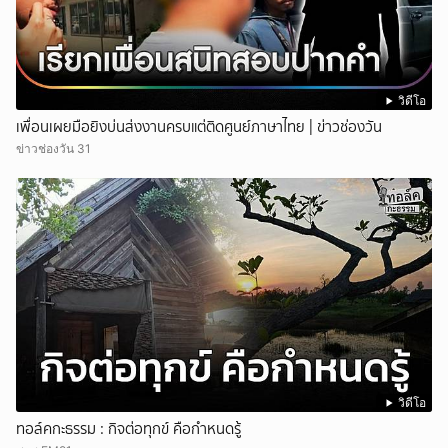
วิดีโอ
เพื่อนเผยมือยิงบ่นส่งงานครบแต่ติดศูนย์ภาษาไทย | ข่าวช่องวัน
ข่าวช่องวัน 31
วิดีโอ
ทอล์คกะธรรม : กิจต่อทุกข์ คือกำหนดรู้