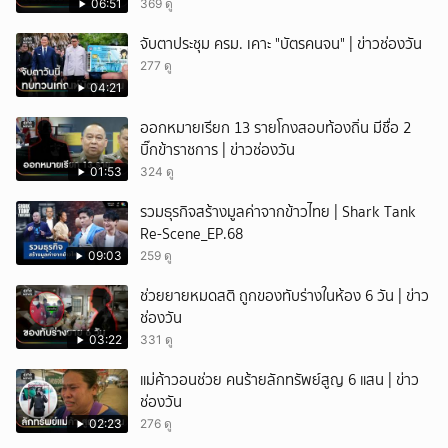
06:51
369 ดู
จับตาประชุม ครม. เคาะ "บัตรคนจน" | ข่าวช่องวัน
277 ดู
04:21
ออกหมายเรียก 13 รายโกงสอบท้องถิ่น มีชื่อ 2
บิ๊กข้าราชการ | ข่าวช่องวัน
01:53
324 ดู
รวมธุรกิจสร้างมูลค่าจากข้าวไทย | Shark Tank
Re-Scene_EP.68
09:03
259 ดู
ช่วยยายหมดสติ ถูกของทับร่างในห้อง 6 วัน | ข่าว
ช่องวัน
03:22
331 ดู
แม่ค้าวอนช่วย คนร้ายลักทรัพย์สูญ 6 แสน | ข่าว
ช่องวัน
02:23
276 ดู