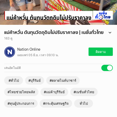
แม่ค้าหวั่น ต้นทุนวัตถุดิบไม่ปรับราคาลง | เนชั่นทั่วไทย
163 ดู
เสียงจากแม่ค้าบุรีรัมย์! ชื่นชมโครงการ “ไทยช่วยไทยพลัส” ดันยอดขาย
Nation Online
พุ่ง-เงินหมุนเวียนตลาดไนท์บาซาร์คึกคัก แต่หวั่นใจต้นทุนวัตถุดิบทยอยปรับ
ติดตาม
เผยแพร่ 05 มิ.ย. เวลา 09.10 น.
ราคาแพงลิ่วดักหน้าตั้งแต่ก่อนเริ่มโครงการ กังวลหลังจบมาตรการ 4 เดือน
ราคาของไม่ยอมลง ฝากรัฐบาลเร่งสกัดราคาสินค้าคุมค่าครองชีพด่วน
.
เล่นอัตโนมัติ
#ไทยช่วยไทยพลัส #กระตุ้นเศรษฐกิจ #ตลาดไนท์บาซาร์ #แม่ค้าบุรีรัมย์
#ทุนผู้ประกอบการ #บุรีรัมย์ #เนชั่นทั่วไทย
#ทั่วไป
#บุรีรัมย์
#ตลาดไนท์บาซาร์
#NationTV #เนชั่นทีวี22 #อู๋สถาพร #พีรพีพรรณ
.
#ไทยช่วยไทยพลัส
#แม่ค้าบุรีรัมย์
#เนชั่นทั่วไทย
| รายการเนชั่นทั่วไทย | ทุกวันจันทร์-ศุกร์ 13.25 -14.18
.
| Fanpage Facebook | เนชั่นทั่วไทย
#ทุนผู้ประกอบการ
#กระตุ้นเศรษฐกิจ
ทั่วไป
.
อัปเดตข่าว-ชมรายการสด-รายการย้อนหลัง NationTV ได้ที่