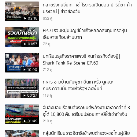
ทลายรังทุนจีนเทา เช่าโรงแรมเปิดบ่อน-ปาร์ตี้ยา-ค้า
ยกเลิก
ประเวณี | ข่าวช่องวัน
02:18
652 ดู
EP.71รวบหนุ่มบัญชีม้าแก๊งหลอกลงทุนเทรดหุ้น
เสียหายเกือบล้านบาท
01:57
72 ดู
บทเรียนธุรกิจราคาแพง!! คนทำธุรกิจต้องรู้ |
Shark Tank Re-Scene_EP.69
10:00
712 ดู
ทหาร-ชาวบ้านกัมพูชา ยืนเกาะรั้ว ดูคณะ
กมธ.ความมั่นคงแห่งรัฐฯ ลงพื้นที่
00:27
118 ดู
จีนส่งมอบเรือขนส่งรถยนต์พลังงานสะอาดลำที่ 3
จุได้ 10,800 คัน เตรียมปล่อยเกาหลีใต้เช่าทำเงิน
01:49
219 ดู
กลุ่มนักเรียนชาวอิตาลีเข้าพบตำรวจ-ขอโทษผู้เสีย