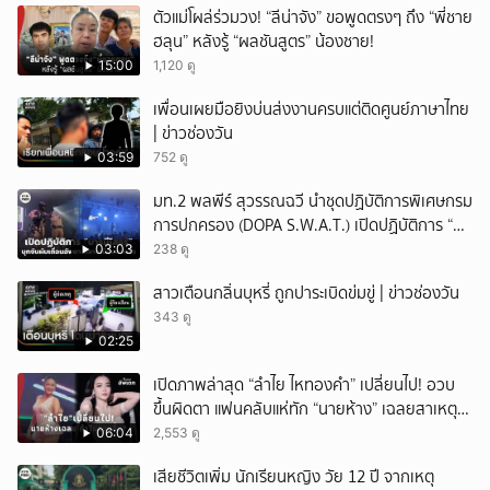
ตัวแม่โผล่ร่วมวง! “ลีน่าจัง” ขอพูดตรงๆ ถึง “พี่ชาย
ฮลุน” หลังรู้ “ผลชันสูตร” น้องชาย!
15:00
1,120 ดู
เพื่อนเผยมือยิงบ่นส่งงานครบแต่ติดศูนย์ภาษาไทย
| ข่าวช่องวัน
03:59
752 ดู
มท.2 พลพีร์ สุวรรณฉวี นำชุดปฏิบัติการพิเศษกรม
การปกครอง (DOPA S.W.A.T.) เปิดปฏิบัติการ “บา
รมีโสธร” บุกจับผับเถื่อนอัพยา กลางเมืองแปดริ้ว
03:03
238 ดู
เปิดถึงเช้า ไร้ใบอนุญาต
สาวเตือนกลิ่นบุหรี่ ถูกปาระเบิดข่มขู่ | ข่าวช่องวัน
343 ดู
02:25
เปิดภาพล่าสุด “ลำไย ไหทองคำ” เปลี่ยนไป! อวบ
ขึ้นผิดตา แฟนคลับแห่ทัก “นายห้าง” เฉลยสาเหตุ
ชัด!
06:04
2,553 ดู
เสียชีวิตเพิ่ม นักเรียนหญิง วัย 12 ปี จากเหตุ