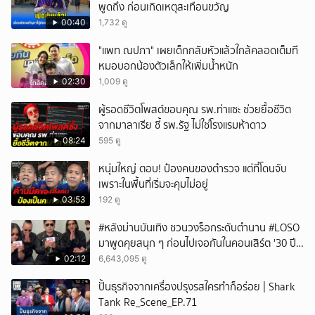
พูดถึง ก่อนเกิดเหตุสะเทือนขวัญ
00:40
1,732 ดู
"แพท ณปภา" เผยเด็กกลับหัวแล้วใกล้คลอดเต็มที
หมอบอกน้องตัวเล็กให้เพิ่มน้ำหนัก
02:30
1,009 ดู
ผู้รอดชีวิตโพสต์ขอบคุณ รพ.ท่าแซะ ช่วยยื้อชีวิต
จากมาลาเรีย ชี้ รพ.รัฐ ไม่ใช่โรงแรมห้าดาว
08:24
595 ดู
หนุ่มใหญ่ ตอบ! ป๋องคนของตำรวจ แต่ที่โดนจับ
เพราะในพื้นที่เริ่มจะคุมไม่อยู่
03:53
192 ดู
#หลังม่านบันเทิง ชวนวงร็อกระดับตำนาน #LOSO
มาพูดคุยสนุก ๆ ก่อนไปเจอกันในคอนเสิร์ต '30 ปี
LOSO นานเท่าไรก็รอ'
02:12
6,643,095 ดู
ปั้นธุรกิจจากเครื่องปรุงรสใครทำก็อร่อย | Shark
Tank Re_Scene_EP.71