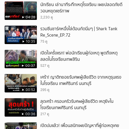
นักเรียน เล่านาทีระทึกเหตุโรงเรียน เผยปลอดภัยดี
วอนหยุดแชร์ภาพ
04:28
2,230 ดู
รวมซีนชาร์คหนึ่งไล่ต้อนกัดนิ่มๆ | Shark Tank
Re_Scene_EP.72
10:35
75 ดู
เปิดใจครั้งแรก! พ่อนักเรียนผู้ก่อเหตุ พูดถึงเหตุ
สลดในโรงเรียนเทพสิริน
00:37
527 ดู
เศร้า! ญาติทยอยรับศพผู้เสียชีวิต จากเหตุรุนแรง
ในโรงเรียน เทพศิรินทร์ นนทบุรี
00:52
295 ดู
สุดเศร้า ครอบครัวรับศwผู้เสียชีวิต เหตุยิvใน
โรงเรียนเทพศิรินทร์ นนทบุรี
00:36
217 ดู
เปิดปมแล้ว! เพื่อนสนิทเผยปัญหาที่ผู้ก่อเหตุเคย