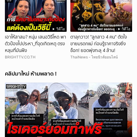
วิดีโอ
วิดีโอ
เอาให้สาสม? หนุ่ม เสนอวิธีโหด พา
ตาลุกวาว! "ลูกสาว 4 คน" ตัดใจ
ตัวป๋องไปประหา_ที่จุดเกิดเหตุ ตรง
ขายมรดกแม่ ก่อนรู้ราคาจริงยิ่ง
หลุมที่มันฝัง
ช็อก! ยอดพุ่งทะลุ 4 ล้าน!
BRIGHTTV.CO.TH
ThaiNews - ไทยนิวส์ออนไลน์
คลิปมาใหม่ ห้ามพลาด !