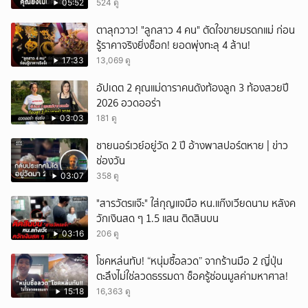
05:52
524 ดู
ตาลุกวาว! "ลูกสาว 4 คน" ตัดใจขายมรดกแม่ ก่อน
รู้ราคาจริงยิ่งช็อก! ยอดพุ่งทะลุ 4 ล้าน!
17:33
13,069 ดู
อัปเดต 2 คุณแม่ดาราคนดังท้องลูก 3 ท้องสวยปี
2026 อวดออร่า
03:03
181 ดู
ชายนอร์เวย์อยู่วัด 2 ปี อ้างพาสปอร์ตหาย | ข่าว
ช่องวัน
03:07
358 ดู
"สารวัตรแจ๊ะ" ใส่กุญแจมือ หน.แก๊งเวียดนาม หลังค
วักเงินสด ๆ 1.5 แสน ติดสินบน
03:16
206 ดู
โชคหล่นทับ! “หนุ่มซื้อลวด” จากร้านมือ 2 ญี่ปุ่น
ตะลึงไม่ใช่ลวดธรรมดา ช็อครู้ซ่อนมูลค่ามหาศาล!
15:18
16,363 ดู