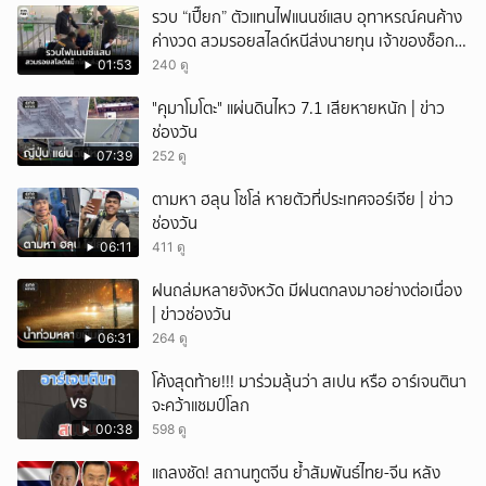
รวบ “เปี๊ยก” ตัวแทนไฟแนนซ์แสบ อุทาหรณ์คนค้าง
ค่างวด สวมรอยสไลด์หนีส่งนายทุน เจ้าของช็อก
หนี้ยังอยู่ - รถปลิว เสียหายกว่า 600,000 บาท
01:53
240 ดู
"คุมาโมโตะ" แผ่นดินไหว 7.1 เสียหายหนัก | ข่าว
ช่องวัน
07:39
252 ดู
ตามหา ฮลุน โซโล่ หายตัวที่ประเทศจอร์เจีย | ข่าว
ช่องวัน
06:11
411 ดู
ฝนถล่มหลายจังหวัด มีฝนตกลงมาอย่างต่อเนื่อง
| ข่าวช่องวัน
06:31
264 ดู
โค้งสุดท้าย!!! มาร่วมลุ้นว่า สเปน หรือ อาร์เจนตินา
จะคว้าแชมป์โลก
00:38
598 ดู
แถลงชัด! สถานทูตจีน ย้ำสัมพันธ์ไทย-จีน หลัง