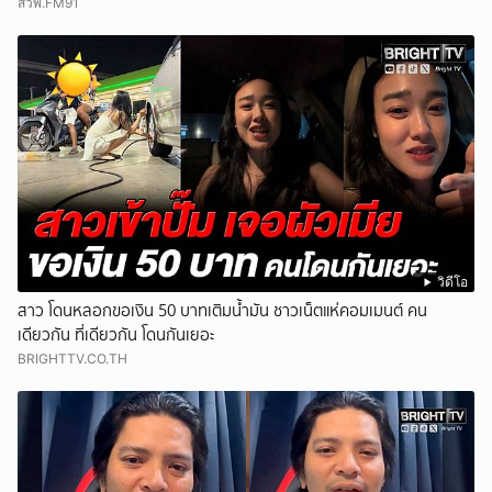
สวพ.FM91
วิดีโอ
สาว โดนหลอกขอเงิน 50 บาทเติมน้ำมัน ชาวเน็ตแห่คอมเมนต์ คน
เดียวกัน ที่เดียวกัน โดนกันเยอะ
BRIGHTTV.CO.TH