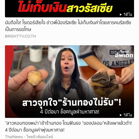
วิดีโอ
นับถือใจ! ไรเดอร์เสียใจ ข่าวพี่น้องรัสเซีย ไม่เก็บเงินค่าโดยสารคนรัสเซีย
เป็นการขอโทษ
BRIGHTTV.CO.TH
วิดีโอ
“สาวหอบทองพม่า”เข้าร้านทอง โดนฟันธง “ของปลอม”หลังเผาแล้วดำ!
4 ปีต่อมา ช็อกมูลค่าพุ่งมหาศาล!
ThaiNews - ไทยนิวส์ออนไลน์