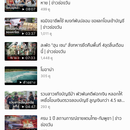
หาย | ข่าวช่องวัน
08:07
499 ดู
แฉมิจฉาชีพใช้ แบงก์พันปลอม ขอแลกโอนเข้าบัญชี
| ข่าวช่องวัน
03:37
1,011 ดู
สะพัด "ฮุน เซน" สั่งทหารยึดคืนพื้นที่ 4จุดสิ้นเดือน
นี้ | ข่าวช่องวัน
07:33
1,448 ดู
โมอาน่า
305 ดู
ตัวอย่าง
รวบสาวแก๊งบัญชีม้า พัวพันคดีฟอกเงิน หลอกให้
เหยื่อโอนเงินตรวจสอบบัญชี สูญเงินกว่า 4.5 แสน
บาท
04:47
293 ดู
ครบ 1 ปี สถานการณ์ชายแดนไทย-กัมพูชา | ข่าว
ช่องวัน