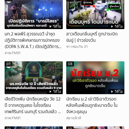
วิดีโอ
วิดีโอ
มท.2 พลพีร์ สุวรรณฉวี นำชุด
สาวเตือนกลิ่นบุหรี่ ถูกปาระเบิด
ปฏิบัติการพิเศษกรมการปกครอง
ข่มขู่ | ข่าวช่องวัน
(DOPA S.W.A.T.) เปิดปฏิบัติการ
ข่าวช่องวัน 31
“บารมีโสธร” บุกจับผับเถื่อนอัพยา
สวพ.FM91
กลางเมืองแปดริ้ว เปิดถึงเช้า ไร้ใบ
07
08
อนุญาต
วิดีโอ
วิดีโอ
เสียชีวิตเพิ่ม นักเรียนหญิง วัย 12
นักเรียน ม.2 เล่าวิธีเอาตัวรอด
ปี จากเหตุรุนแรง ในโรงเรียน
หลังเห็นเพื่อนถูกยิxบาดเจ็บ ใน
เทพศิรินทร์ นนทบุรี รวมดับแล้ว 9
จังหวะชุลมุน
ราย
สวพ.FM91
สยามนิวส์
09
10