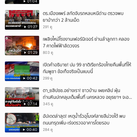
01:04
ตร.เมืองแพร่ สกัดจับรถหลบหนีด่าน ตรวจพบ
ยาบ้ากว่า 2 ล้านเม็ด
01:27
291 ดู
เพลิงไหม้โรงงานเฟอร์นิเจอร์ ย่านลำลูกกา คลอง
7 คาดไฟฟ้าลัดวงจร
01:29
803 ดู
เปิดคำอธิบาย! ปม 99 ชาติเรียกร้องไทยคืนพื้นที่ให้
กัมพูชา ข้อเท็จจริงเป็นแบบนี้
00:42
299 ดู
ตา_ยสิปชช.อย่างเรา! ชาวบ้าน เผยคลิป ฝุ่น
ถ่านหินปกคลุมเต็มพื้นที่ นครหลวง อยุธยาฯ จะอยู่
กันยังไง
07:14
345 ดู
อัปเดตล่าสุด! เหตุน้ำรั่วอุโมงค์สายสีม่วงใต้ พบ
ถนนทรุดเพิ่ม-เร่งตรวจอาคารโดยรอบ
00:40
284 ดู