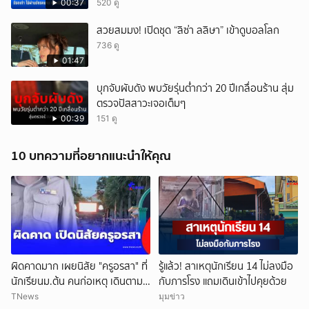
00:37
520 ดู
สวยสมมง! เปิดชุด “ลิซ่า ลลิษา” เข้าดูบอลโลก
736 ดู
01:47
บุกจับผับดัง พบวัยรุ่นต่ำกว่า 20 ปีเกลื่อนร้าน สุ่ม
ตรวจปัสสาวะเจอเต็มๆ
00:39
151 ดู
10 บทความที่อยากแนะนำให้คุณ
ผิดคาดมาก เผยนิสัย "ครูอรสา" ที่
รู้แล้ว! สาเหตุนักเรียน 14 ไม่ลงมือ
นักเรียนม.ต้น คนก่อเหตุ เดินตาม
กับภารโรง แถมเดินเข้าไปคุยด้วย
หา
TNews
มุมข่าว