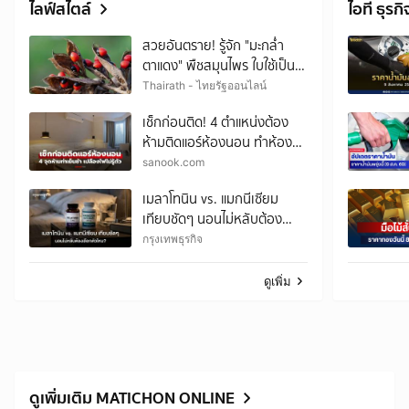
ไลฟ์สไตล์
ไอที ธุรกิ
สวยอันตราย! รู้จัก "มะกล่ำ
ตาแดง" พืชสมุนไพร ใบใช้เป็น
ยา แต่เมล็ดมีพิษร้าย
Thairath - ไทยรัฐออนไลน์
เช็กก่อนติด! 4 ตำแหน่งต้อง
ห้ามติดแอร์ห้องนอน ทำห้อง
เย็นช้า เปลืองค่าไฟไม่รู้ตัว
sanook.com
เมลาโทนิน vs. แมกนีเซียม
เทียบชัดๆ นอนไม่หลับต้อง
เลือกตัวไหน?
กรุงเทพธุรกิจ
ดูเพิ่ม
ดูเพิ่มเติม MATICHON ONLINE