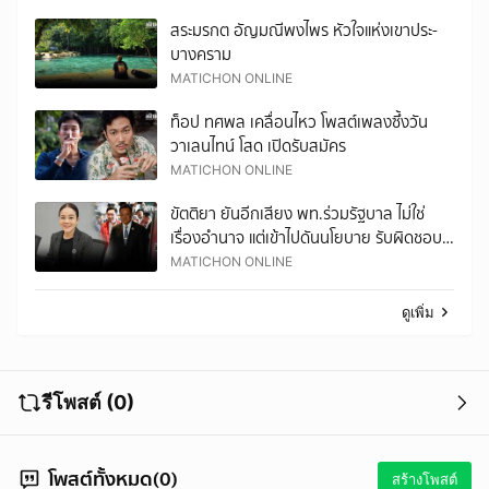
สระมรกต อัญมณีพงไพร หัวใจแห่งเขาประ-
บางคราม
MATICHON ONLINE
ท็อป ทศพล เคลื่อนไหว โพสต์เพลงซึ้งวัน
วาเลนไทน์ โสด เปิดรับสมัคร
MATICHON ONLINE
ขัตติยา ยันอีกเสียง พท.ร่วมรัฐบาล ไม่ใช่
เรื่องอำนาจ แต่เข้าไปดันนโยบาย รับผิดชอบ
ต่อฐานเสียง
MATICHON ONLINE
ดูเพิ่ม
รีโพสต์ (0)
โพสต์ทั้งหมด(0)
สร้างโพสต์