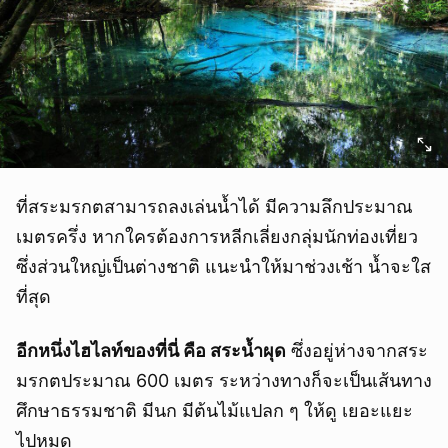
ที่สระมรกตสามารถลงเล่นน้ำได้ มีความลึกประมาณ
เมตรครึ่ง หากใครต้องการหลีกเลี่ยงกลุ่มนักท่องเที่ยว
ซึ่งส่วนใหญ่เป็นต่างชาติ แนะนำให้มาช่วงเช้า น้ำจะใส
ที่สุด
อีกหนึ่งไฮไลท์ของที่นี่ คือ สระน้ำผุด
ซึ่งอยู่ห่างจากสระ
มรกตประมาณ 600 เมตร ระหว่างทางก็จะเป็นเส้นทาง
ศึกษาธรรมชาติ มีนก มีต้นไม้แปลก ๆ ให้ดู เยอะแยะ
ไปหมด