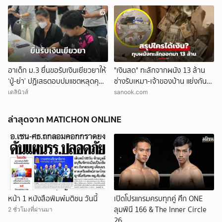
อาเด็ก ม.3 ยื่นขอรับเงินเยียวยาให้
"เงินสด" ทะลักจากผนัง 13 ล้าน
‘ปู่-ย่า’ ปฏิเสธตอบปมแชตหลุดคุย
ช่างรับเหมา-เจ้าของบ้าน แย่งกัน
แม่ ‘ถูกกลั่นแกล้ง’
วุ่น สุดท้ายศาลตัดสินให้ใคร?!
เดลินิวส์
sanook.com
ล่าสุดจาก MATICHON ONLINE
หน้า 1 หนังสือพิมพ์มติชน วันนี้
เปิดโปรแกรมครบทุกคู่ ศึก ONE
ลุมพินี 166 & The Inner Circle
2 ชั่วโมงที่ผ่านมา
26