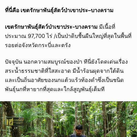
ที่นี่คือ เขตรักษาพันธุ์สัตว์ป่าเขาประ–บางคราม
เขตรักษาพันธุ์สัตว์ป่าเขาประ-บางคราม
มีเนื้อที่
ประมาณ 97,700 ไร่ /เป็นป่าดิบชื้นผืนใหญ่ที่สุดในพื้นที่
รอยต่อจังหวัดกระบี่และตรัง
ปัจจุบัน นอกความสมบูรณ์ของป่า ทีนี่ยังโดดเด่นเรื่อง
สระน้ำธรรมชาติที่ใสสะอาด มีน้ำร้อนผุดจากใต้ดิน
และเป็นถิ่นอาศัยของนกแต้วแร้วท้องดำซึ่งเป็นชนิด
พันธุ์นกที่หายากที่สุดและใกล้สูญพันธุ์เต็มที