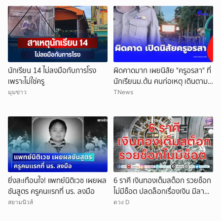
นักเรียน 14 ไม่ลงมือกับภารโรง
ผิดคาดมาก เผยนิสัย "ครูอรสา" ที่
เพราะไม่ใช่ครู
นักเรียนม.ต้น คนก่อเหตุ เดินตาม
หา
มุมข่าว
TNews
ยิ่งสะเทือนใจ! แพทย์นิติเวช เผยผล
6 ราศี เงินทองเต็มสต็อก รวยช็อก
ชันสูตร ครูคนเเรกที่ นร. ลงมือ
ไม่มีช็อต ปลดล็อกเรื่องเงิน มีลาภ
ลอยจ่อคิว
สยามนิวส์
ดวง D