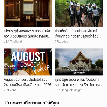
เปิดประตูสู่ Amanvari สวรรค์แห่ง
น่านคึกคัก! “เดินป่าหน้าฝน สะปัน”
ความเงียบสงบระดับอัลตราลักชัวรี
ดึงนักท่องเที่ยวสายลุยกว่าร้อยคน
ณ Baja’s East Cape เม็กซิโก
กระตุ้นเศรษฐกิจชุมชน
LSA Thailand
77kaoded
August Concert Update! รวม
ศุกร์ (สุข) ละวัด พาชม ‘วัดอินทา
24 คอนเสิร์ต เดือนสิงหาคม 2026
ราม’ วัดเก่าแห่งกรุงศรีฯ สักการะ
หลวงพ่อโต-หลวงพ่อธรรมจักร
ZipEvent
The Bangkok Insight
10 บทความที่อยากแนะนำให้คุณ