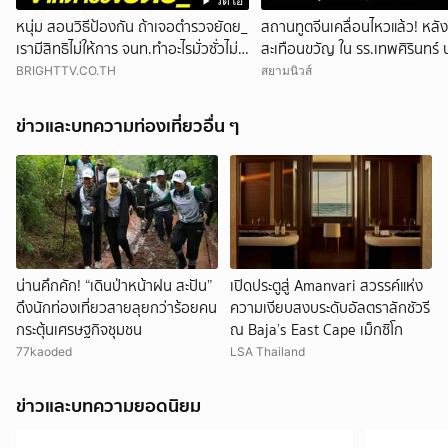
วิดีโอ
หนุ่ม สอนวิธีป้องกัน ถ้าเจอตำรวจยัดย_
สถานทูตจีนเคลื่อนไหวแล้ว! หลัง
เรามีสิทธิไม่ให้การ จนท.ทำอะไรมั่วซั่วไม่
สะเทือนขวัญ ใน รร.เทพศิรินทร์ 
ได้
BRIGHTTV.CO.TH
สยามนิวส์
ข่าวและบทความท่องเที่ยวอื่น ๆ
น่านคึกคัก! “เดินป่าหน้าฝน สะปัน”
เปิดประตูสู่ Amanvari สวรรค์แห่ง
ดึงนักท่องเที่ยวสายลุยกว่าร้อยคน
ความเงียบสงบระดับอัลตราลักชัวรี
กระตุ้นเศรษฐกิจชุมชน
ณ Baja’s East Cape เม็กซิโก
77kaoded
LSA Thailand
ข่าวและบทความยอดนิยม