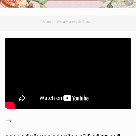
โฆษณา - อ่านบทความต่อด้านล่าง
-->