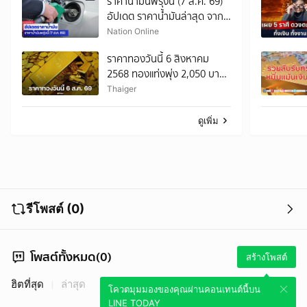
ราคาน้ำมันพรุ่งนี้ (7 ส.ค. 69)
อัปเดต ราคาน้ำมันล่าสุด จาก
ปั๊มใหญ่
Nation Online
ราคาทองวันนี้ 6 สิงหาคม
2568 ทองแท่งพุ่ง 2,050 บาท
เช็กราคาทองแท่ง ทองรูป
Thaiger
พรรณล่าสุด
ดูเพิ่ม
รีโพสต์ (0)
โพสต์ทั้งหมด(0)
สร้างโพสต์
ฮิตที่สุด
ล่าสุด
โควตมุมมองของคุณผ่านคอนเทนต์นี้บน
LINE TODAY