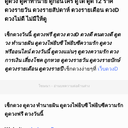
ดูดวง ดูคำทำนาย ดูก่อนใคร ดูได้ ดูดี 12 ราศี
ดวงรายวัน ดวงรายสัปดาห์ ดวงรายเดือน ดวงD
ดวงไม่ดี ไม่มีให้ดู
เช็กดวงวันนี้
ดูดวงฟรี ดูดวง ดวงD ดวงดี คนดวงดี ดูด
วง ทำนายฝัน ดูดวงไพ่ยิบซี ไพ่ยิบซีความรัก ดูดวง
ฟรีออนไลน์ ดวงวันนี้ ดูดวงแม่นๆ ดูดวงความรัก ดวง
การเงิน เสี่ยงโชค ถูกหวย ดูดวงรายวัน ดูดวงรายปักษ์
ดูดวงรายเดือน ดูดวงรายปี
เช็กดวงง่ายๆที่
เว็บดวงD
โฆษณา - อ่านบทความต่อด้านล่าง
เช็กดวง ดูดวง ทำนายฝัน ดูดวงไพ่ยิบซี ไพ่ยิบซีความรัก
ดูดวงฟรี ดวงวันนี้