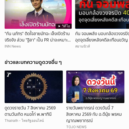
วิดีโอ
"กัน นภัทร" ติดใจสายมัทฉะ เล็งเปิดร้าน
กัน จอมพลัง มอบกล้องวงจรปิด
จริงจัง ส่วน "ฐิสา" เป็น PR น่าจะเหมาะ
อุดจุดเสี่ยงหลังคดีสะเทือนขวัญ
กว่า
INN News
สยามนิวส์
ข่าวและบทความดูดวงอื่น ๆ
ดูดวงรายวัน 7 สิงหาคม 2569
รายวันพยากรณ์ ดวงวันนี้ 7
ตามวันเกิด หมอไก่ พ.พาทินี
สิงหาคม 2569 กับ อ.ดีนุ้ย พรหม
ญาณพยากรณ์
Thairath - ไทยรัฐออนไลน์
TOJO NEWS