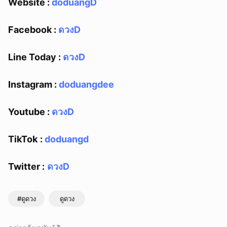
Website :
doduangD
Facebook :
ดวงD
Line Today :
ดวงD
Instagram :
doduangdee
Youtube :
ดวงD
TikTok
:
doduangd
Twitter :
ดวงD
#ดูดวง
ดูดวง