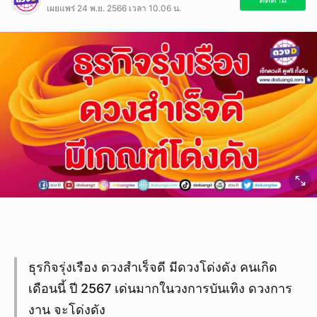
เผยแพร่ 24 พ.ย. 2566 เวลา 10.06 น.
ธุรกิจรุ่งเรือง ดวงสำเร็จดี มีดวงโด่งดัง คนเกิด
เดือนนี้ ปี 2567 เด่นมากในวงการบันเทิง ดวงการ
งาน จะโด่งดัง