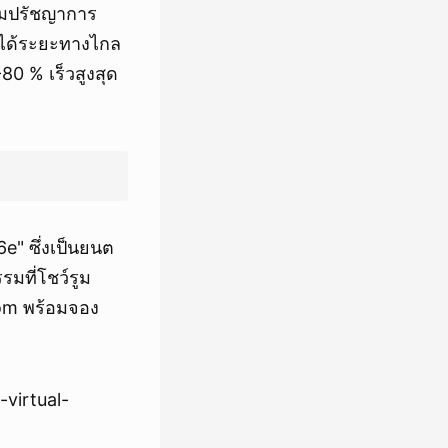
ตามปรัชญาการ
ขี่ได้ระยะทางไกล
0 % เร็วสูงสุด
e" ซึ่งเป็นยนต
มที่โชว์รูม
om พร้อมจอง
virtual-