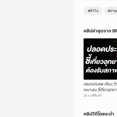
#ทั่วไป
#ปาน
คลิปล่าสุดจาก 
ปลอดประสพ เตือน วีร
เหมาะสม ชี้เที่ยวอุท
25 นาทีที่แล้ว
คลิปวิดีโอแนะนำ