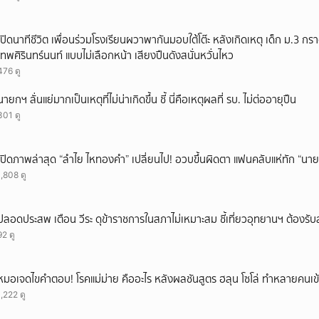
ยกเลิก
เปิดนาทีชีวิต เพื่อนร่วมโรงเรียนผวาพากันมอบใต้โต๊ะ หลังเกิดเหตุ เด็ก ม.3 กร
เทพศิรินทร์นนท์ แบบไม่เลือกหน้า เสียงปืนดังสนั่นหวั่นไหว
476 ดู
นายกฯ ลั่นแย่มากเป็นเหตุที่ไม่น่าเกิดขึ้น ชี้ นี่คือเหตุผลที่ รบ. ไม่ต่ออายุปืน
301 ดู
เปิดภาพล่าสุด “ลำไย ไหทองคำ” เปลี่ยนไป! อวบขึ้นผิดตา แฟนคลับแห่ทัก “นาย
1,808 ดู
ปลอดประสพ เตือน วีระ ดุข้าราชการในสภาไม่เหมาะสม ชี้เที่ยวอุทยานฯ ต้องร
92 ดู
หมอเจดไขคำตอบ! โรคแม่ม่าย คืออะไร หลังผลชันสูตร ฮลุน โซโล่ ทำหลายคนเข้
1,222 ดู