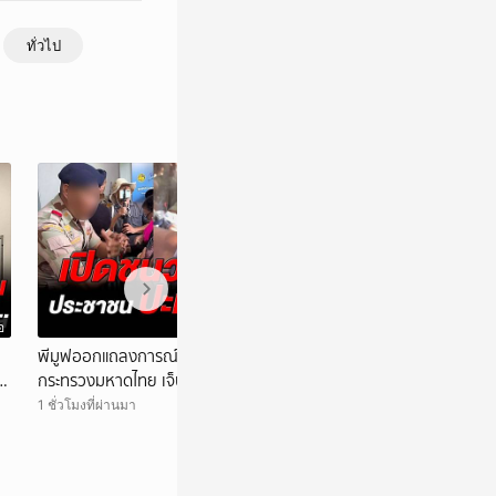
ทั่วไป
อ
วิดีโอ
พีมูฟออกแถลงการณ์ชี้แจงเหตุปะทะ อส. หน้า
จุลพันธ์ รมว.แรง
ต
กระทรวงมหาดไทย เจ็บ 3 ราย จ่อร้องนายกฯ
MOU ไทย-เมียนมา 
ตรวจสอบ
แรงงานเข้าระบบ
1 ชั่วโมงที่ผ่านมา
6 ชั่วโมงที่ผ่านมา