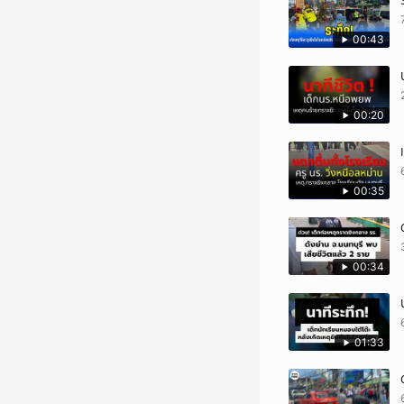
00:43
00:20
00:35
00:34
01:33