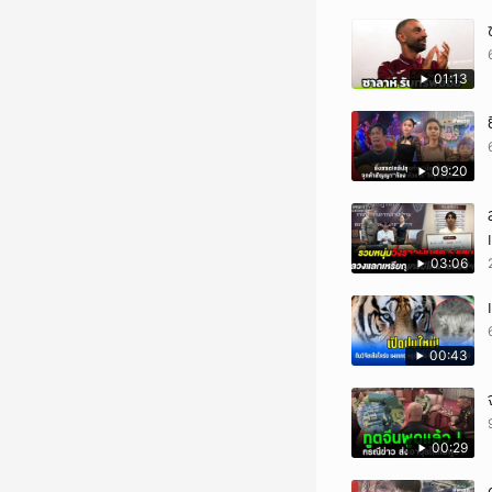
01:13
09:20
03:06
00:43
00:29