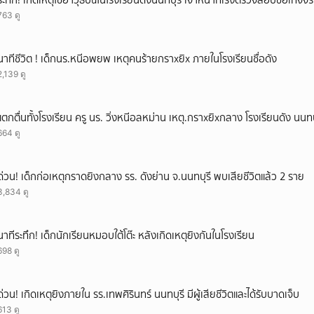
ระทึก! เกิดเหตุใช้อาวุธปืuในโรงเรียนดังนนทบุรี เจ้าหน้าที่เร่งตรวจสอบข้อเท็จจร
763 ดู
นาทีชีวิต ! เด็กนร.หนีอพยพ เหตุคนร้ายกราxยิx ภายในโรงเรียนชื่อดัง
2,139 ดู
แตกตื่นทั้งโรงเรียน ครู นร. วิ่งหนีอลหม่าน เหตุ.กราxยิxกลาง โรงเรียนดัง นนทบ
664 ดู
ด่วน! เด็กก่อเหตุกราดยิงกลาง รร. ดังย่าน จ.นนทบุรี พบเสียชีวิตแล้ว 2 ราย
3,834 ดู
นาทีระทึก! เด็กนักเรียนหมอบใต้โต๊ะ หลังเกิดเหตุยิงกันในโรงเรียน
698 ดู
ด่วน! เกิดเหตุยิงภายใน รร.เทพศิรินทร์ นนทบุรี มีผู้เสียชีวิตและได้รับบาดเจ็บ
613 ดู