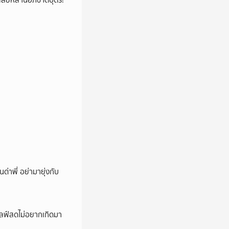
ูญเสียหลานอภิชาตบุตร!
นด่าพี่ อย่ามายุ่งกับ
ปไลฟ์สดไม่อยากเกิดมา