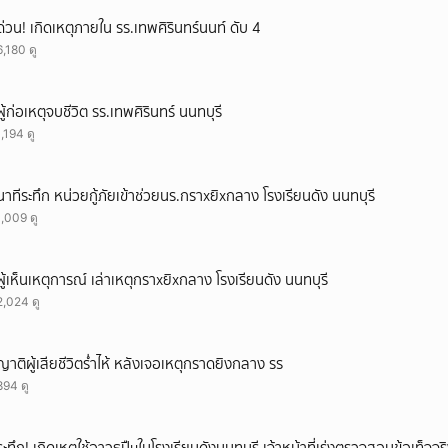
ด่วน! เกิดเหตุภายใน รร.เทพศิรินทร์นนท์ ดับ 4
6,180 ดู
ผู้ก่อเหตุจบชีวิต รร.เทพศิรินทร์ นนทบุรี
1,194 ดู
นาทีระทึก หน่วยกู้ภัยเข้าช่วยนร.กราxยิxกลาง โรงเรียนดัง นนทบุรี
1,009 ดู
ผู้เห็นเหตุการณ์ เล่าเหตุกราxยิxกลาง โรงเรียนดัง นนทบุรี
2,024 ดู
ญาติผู้เสียชีวิตร่ำไห้ หลังเจอเหตุกราดยิงกลาง รร
894 ดู