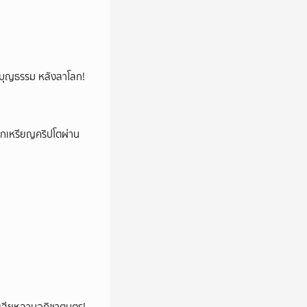
ลูกบุญธรรม หลังลาโลก!
ลกเหรียญคริปโตผ่าน