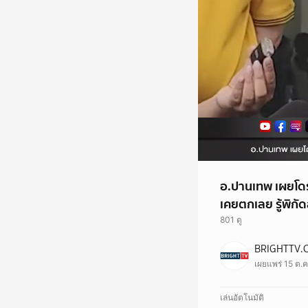
อ.ปานเทพ เผยโดรน
เคยตกเลย รู้พิก
801 ดู
BRIGHTTV.
เผยแพร่ 15 ต.ค
เล่นอัตโนมัติ