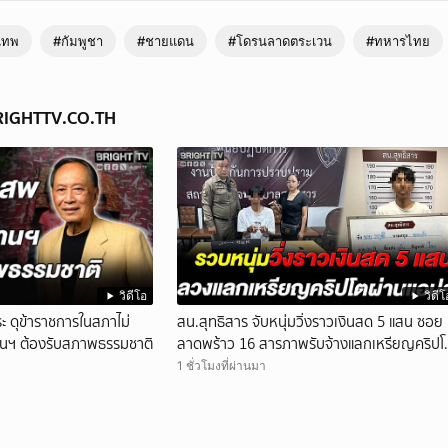
เทพ
#กัมพูชา
#ชายแดน
#โดรนลาดตระเวน
#ทหารไทย
BRIGHTTV.CO.TH
วิดีโอ
วิดีโ
ะ ดุข้าราชการในสภาไม่
สน.สุทธิสาร จับหนุ่มวิ่งราวเงินสด 5 แสน ซอย
ยานฯ ต้องรับสภาพธรรมชาติ
ลาดพร้าว 16 สารภาพรับจ้างแลกเหรียญคริปโ
ผ่านแอปฯ
1 ชั่วโมงที่ผ่านมา