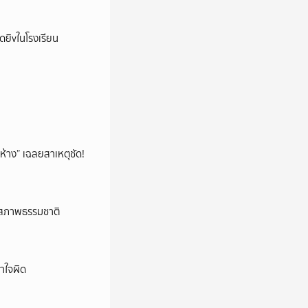
าดยิvในโรงเรียน
ห้าง” เฉลยสาเหตุชัด!
ับสภาพธรรมชาติ
าใจผิด