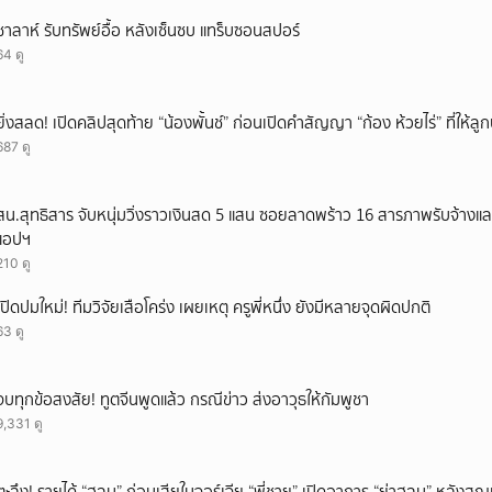
ซาลาห์ รับทรัพย์อื้อ หลังเซ็นซบ แทร็บซอนสปอร์
64 ดู
ยิ่งสลด! เปิดคลิปสุดท้าย “น้องพั้นช์” ก่อนเปิดคำสัญญา “ก้อง ห้วยไร่” ที่ให้
687 ดู
สน.สุทธิสาร จับหนุ่มวิ่งราวเงินสด 5 แสน ซอยลาดพร้าว 16 สารภาพรับจ้างแ
แอปฯ
210 ดู
เปิดปมใหม่! ทีมวิจัยเสือโคร่ง เผยเหตุ ครูพี่หนึ่ง ยังมีหลายจุดผิดปกติ
63 ดู
จบทุกข้อสงสัย! ทูตจีนพูดแล้ว กรณีข่าว ส่งอาวุธให้กัมพูชา
9,331 ดู