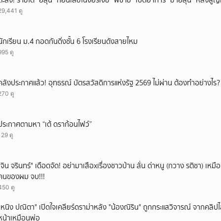
ตะลึง! รายได้ “ฮลุน” ก่อนเสียในจอร์เจีย “พี่ชาย” เปิดอาการ “ย่าฮลุน” หลังส
29,441 ดู
นักเรียน ม.4 กอดกันดิ่งชั้น 6 โรงเรียนดังสายไหม
995 ดู
คลังประกาศแล้ว! อุทธรณ์ บัตรสวัสดิการแห่งรัฐ 2569 ไม่ผ่าน ต้องทำอย่างไร?
270 ดู
ประกาศตามหา “เต้ ดราก้อนไฟว์”
129 ดู
ั่"จิน จรินทร์" เดือดจัด! อย่ามาเสือxเรื่องชาวบ้าน ลั่น ด่าหนู (กวาง รติชา) เหมือ
คนของผม จบ!!!
450 ดู
"หนิง ปณิตา" เปิดใจเคลียร์ดราม่าหลัง "น้องณิริน" ถูกกระแสวิจารณ์ จากคลิ
หน้าเหมือนพ่อ