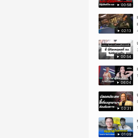
00:58
02:13
00:54
06:04
03:31
01:09