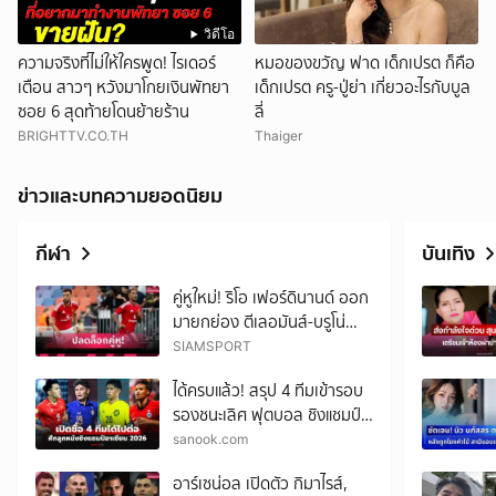
วิดีโอ
ความจริงที่ไม่ให้ใครพูด! ไรเดอร์
หมอของขวัญ ฟาด เด็กเปรต ก็คือ
เตือน สาวๆ หวังมาโกยเงินพัทยา
เด็กเปรต ครู-ปู่ย่า เกี่ยวอะไรกับบูล
ซอย 6 สุดท้ายโดนย้ายร้าน
ลี่
BRIGHTTV.CO.TH
Thaiger
ข่าวและบทความยอดนิยม
กีฬา
บันเทิง
คู่หูใหม่! ริโอ เฟอร์ดินานด์ ออก
มายกย่อง ตีเลอมันส์-บรูโน่
พร้อมเผยคำตอบสุดคลาสสิก
SIAMSPORT
ของ คาร์ริค
ได้ครบแล้ว! สรุป 4 ทีมเข้ารอบ
รองชนะเลิศ ฟุตบอล ชิงแชมป์
อาเซียน 2026
sanook.com
อาร์เซน่อล เปิดตัว กิมาไรส์,