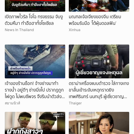
เปิดภาพไวรัล โจโฉ ทรงธรรม จับงู
มณฑลเจ้อเจียงของจีน เตรียม
ตัวมหึมา ทำฮือฮาทั้งโซเชียล
พร้อมรับมือ ‘ไต้ฝุ่นดอลฟิน’
News In Thailand
Xinhua
เจ้าของร้านช็อก! จ้างช่างมาทำ
ดราม่าเครื่องแบบตำรวจ ใส่กางเกง
รางน้ำ อยู่ดีๆ ช่างนิ่งไป ปรากฏถูก
ขาสั้นเข้าระงับเหตุกราดยิง
ไฟดูด ไม่พบชีพจร จึงรีบนำตัวส่ง
เทพศิรินทร์ นนทบุรี ผู้เชี่ยวชาญ
โรงพยาบาล
แจงเหตุผล
สยามนิวส์
Thaiger