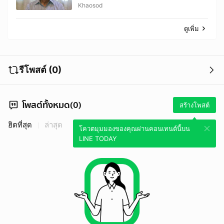
พรรคโพสต์อาลัย
Khaosod
ดูเพิ่ม
รีโพสต์ (0)
โพสต์ทั้งหมด(0)
สร้างโพสต์
ฮิตที่สุด
ล่าสุด
โควตมุมมองของคุณผ่านคอนเทนต์นี้บน
LINE TODAY