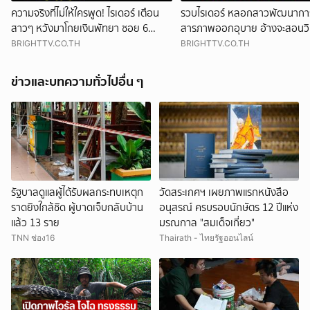
ความจริงที่ไม่ให้ใครพูด! ไรเดอร์ เตือน
รวบไรเดอร์ หลอกสาวพัฒนาการ
สาวๆ หวังมาโกยเงินพัทยา ซอย 6
สารภาพออกอุบาย อ้างจะสอนว
สุดท้ายโดนย้ายร้าน
BRIGHTTV.CO.TH
BRIGHTTV.CO.TH
ข่าวและบทความทั่วไปอื่น ๆ
รัฐบาลดูแลผู้ได้รับผลกระทบเหตุก
วัดสระเกศฯ เผยภาพแรกหนังสือ
ราดยิงใกล้ชิด ผู้บาดเจ็บกลับบ้าน
อนุสรณ์ ครบรอบนักษัตร 12 ปีแห่ง
แล้ว 13 ราย
มรณกาล "สมเด็จเกี่ยว"
TNN ช่อง16
Thairath - ไทยรัฐออนไลน์