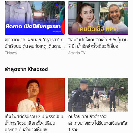
ผิดคาดมาก เผยนิสัย "ครูอรสา" ที่
“เอมี่” เปิดใจเคยติดเชื้อ HPV สู้นาน
นักเรียนม.ต้น คนก่อเหตุ เดินตาม
7 ปี! ย้ำเซ็กส์ครั้งเดียวก็เสี่ยง
หา
TNews
Amarin TV
ล่าสุดจาก Khaosod
เท้ง โพสต์ครบรอบ 2 ปี พรรคปชน.
คนร้าย ลอบยิงตำรวจ
ย้ำภารกิจชนะเลือกตั้ง-เปลี่ยน
สภ.ทุ่งยางแดง ได้รับบาดเจ็บสาหัส
ประเทศ-คืนอำนาจให้ปชช.
1 ราย