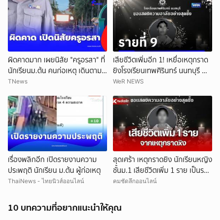
ผิดคาดมาก เผยนิสัย "ครูอรสา" ที่
เสียชีวิตเพิ่มอีก 1! เหยื่อเหตุกราด
นักเรียนม.ต้น คนก่อเหตุ เดินตาม
ยิงโรงเรียนเทพศิรินทร์ นนทบุรี ทำ
หา
ยอดเสียชีวิตสะสมรวมเป็น 9 ราย
TNews
WeR NEWS
แล้ว
เรื่องพลิกอีก เปิดรายงานความ
สุดเศร้า เหตุกราดยิง นักเรียนหญิง
ประพฤติ นักเรียน ม.ต้น ผู้ก่อเหตุ
ชั้นม.1 เสียชีวิตเพิ่ม 1 ราย เป็นราย
ที่ 9
ThaiNews - ไทยนิวส์ออนไลน์
คมชัดลึกออนไลน์
10 บทความที่อยากแนะนำให้คุณ