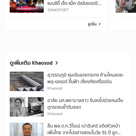
แมนซิตี้ เล็ง แม็ค อัลลิสเตอร์!
อัปเดตตลาดนักเตะ 9 ส.ค.
SIAMSPORT
ดูเพิ่ม
ดูเพิ่มเติม Khaosod
สุวรรณภูมิ คุมเข้มลอยกระทง ห้ามโคมลอย-
พลุ-เลเซอร์ ขึ้นฟ้า เสี่ยงภัยเครื่องบิน
Khaosod
อาลัย นศ.พยาบาลสาว รีบลงไปช่วยคนเจ็บ
ถูกรถชนซ้ำดับสลด
Khaosod
สิ้น พล.ต.ท.วิโรจน์ เปาอินทร์ อดีตหัวหน้า
เพื่อไทย จากไปอย่างสงบในวัย 91 ปี ลูก