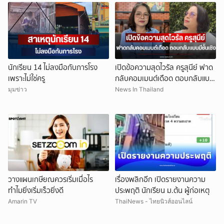
นักเรียน 14 ไม่ลงมือกับภารโรง
เปิดข้อความสุดไวรัล ครูสุนีย์ ฟาด
เพราะไม่ใช่ครู
กลับคอมเมนต์เดือด ตอบกลับแบบ
มีชั้นเชิง
มุมข่าว
News In Thailand
วางแผนเกษียณควรเริ่มเมื่อไร
เรื่องพลิกอีก เปิดรายงานความ
ทำไมยิ่งเริ่มเร็วยิ่งดี
ประพฤติ นักเรียน ม.ต้น ผู้ก่อเหตุ
ยกเลิก
Amarin TV
ThaiNews - ไทยนิวส์ออนไลน์