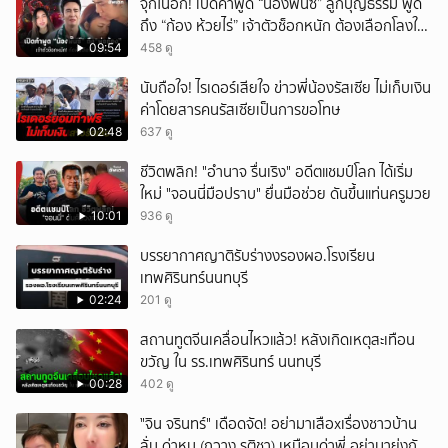
จุกในอก! เปิดคำพูด “น้องพั๊นซ์” ลูกบุญธรรม พูด
ถึง “ก้อง ห้วยไร่” เจ้าตัวช็อกหนัก ต้องเลือกโลงให้
ลูก!
09:54
458 ดู
นับถือใจ! ไรเดอร์เสียใจ ข่าวพี่น้องรัสเซีย ไม่เก็บเงิน
ค่าโดยสารคนรัสเซียเป็นการขอโทษ
02:48
637 ดู
ชีวิตพลิก! "อำนาจ รื่นเริง" อดีตแชมป์โลก ได้เริ่ม
ใหม่ "จอนนี่มือปราบ" ยื่นมือช่วย ดันขึ้นแท่นครูมวย
10:01
936 ดู
บรรยากาศญาติรับร่างงรองผอ.โรงเรียน
เทพศิรินทร์นนทบุรี
02:24
201 ดู
สถานทูตจีนเคลื่อนไหวแล้ว! หลังเกิดเหตุสะเทือน
ขวัญ ใน รร.เทพศิรินทร์ นนทบุรี
00:28
402 ดู
ั่"จิน จรินทร์" เดือดจัด! อย่ามาเสือxเรื่องชาวบ้าน
ลั่น ด่าหนู (กวาง รติชา) เหมือนด่าพี่ อย่ามายุ่งกับ