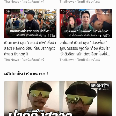
บุตร!
ThaiNews - ไทยนิวส์ออนไลน์
ThaiNews - ไทยนิวส์ออนไลน์
09
10
วิดีโอ
วิดีโอ
เปิดภาพล่าสุด “ตชด.นำทัพ” ยิ่งน่า
จุกในอก! เปิดคำพูด “น้องพั๊นซ์”
สลด! หลังคดีเงียบ ก่อนปรากฎตัว
ลูกบุญธรรม พูดถึง “ก้อง ห้วยไร่”
ล่าสุด ยิ่งหดหู่?!
เจ้าตัวช็อกหนัก ต้องเลือกโลงให้
ลูก!
ThaiNews - ไทยนิวส์ออนไลน์
ThaiNews - ไทยนิวส์ออนไลน์
คลิปมาใหม่ ห้ามพลาด !