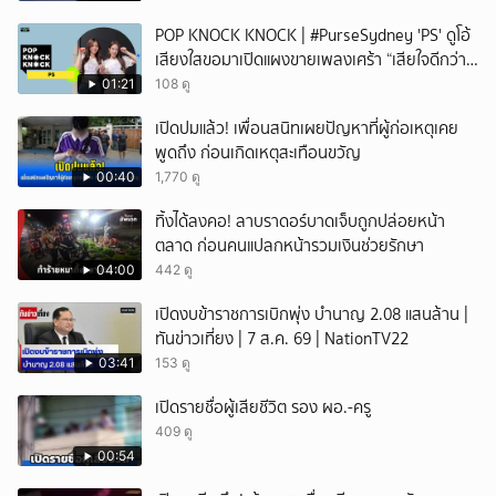
หวั่นไหว
POP KNOCK KNOCK | #PurseSydney 'PS' ดูโอ้
เสียงใสขอมาเปิดแผงขายเพลงเศร้า “เสียใจดีกว่า
เสียเธอ”
01:21
108 ดู
เปิดปมแล้ว! เพื่อนสนิทเผยปัญหาที่ผู้ก่อเหตุเคย
พูดถึง ก่อนเกิดเหตุสะเทือนขวัญ
00:40
1,770 ดู
ทิ้งได้ลงคอ! ลาบราดอร์บาดเจ็บถูกปล่อยหน้า
ตลาด ก่อนคนแปลกหน้ารวมเงินช่วยรักษา
04:00
442 ดู
เปิดงบข้าราชการเบิกพุ่ง บำนาญ 2.08 แสนล้าน |
ทันข่าวเที่ยง | 7 ส.ค. 69 | NationTV22
03:41
153 ดู
เปิดรายชื่อผู้เสียชีวิต รอง ผอ.-ครู
409 ดู
00:54