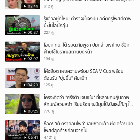
คนของผม จบ!!!
02:49
612 ดู
รู้แล้วอยู่ที่ไหน! ตำรวจชี้แจงปม อดีตครูโพสต์ภาพ
ปืxในไลน์กลุ่ม
00:37
227 ดู
โฆษก ทบ. โต้ รมต.กัมพูชา ปมกล่าวหาไทย ชี้อีก
ฝ่ายใช้โบราณสถานบังหน้า
03:07
194 ดู
โค้ชอ๊อต เผยความพร้อม SEA V Cup พร้อม
ต้อนรับ "บุ๋มบิ๋ม" คัมแบ็ก
04:23
125 ดู
ใครจะคิดว่า "ศรีริต้า เจนเซ่น" ที่หลายคนคุ้นภาพ
ลักษณ์สวยสง่า เรียบร้อย จะมีมุมโบ๊ะบ๊ะและโก๊ะๆ ให้
ได้อมยิ้มเหมือนกัน งานนี้ทำเอาแฟนๆ ทั้งเอ็นดูทั้ง
00:25
770 ดู
หัวเราะ
ช็อก! "เต้ ดราก้อนไฟว์" เสียชีวิตแล้ว ยิ่งเศร้า! เปิด
โพสต์สุดท้ายก่อนจากไป
05:41
4,121 ดู