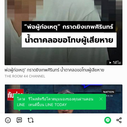
วิดีโอ
พ่อผู้ก่อเหตุ” กราดยิงเทพศิรินทร์ น้ำตาคลอขอโทษผู้เสียหาย
THE ROOM 44 CHANNEL
โควตมุมมองของคุณผ่านคอนเทนต์นี้บน
รีโพสต์หรือโควตมุมมองของคุณผ่านคอน
LINE TODAY
เทนต์นี้บน LINE TODAY