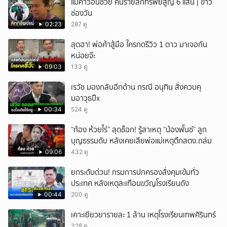
แม่ค้าวอนช่วย คนร้ายลักทรัพย์สูญ 6 แสน | ข่าว
ช่องวัน
02:23
287 ดู
สุดฮา! พ่อค้าสู้มือ ใครกดรีวิว 1 ดาว มาเจอกัน
หน่อยจ๊ะ
09:03
133 ดู
เรวัช มองกลับอีกด้าน กรณี อนุทิน สั่งควบคุ
มอาวุธปืx
00:34
524 ดู
“ก้อง ห้วยไร่” สุดช็อก! รู้สาเหตุ “น้องพั๊นซ์“ ลูก
บุญธรรมดับ หลังเคยเสียพ่อแม่เหตุตึกสตง.ถล่ม
09:06
432 ดู
ยกระดับด่วน! กรมการปกครองสั่งคุมเข้มทั่ว
ประเทศ หลังเหตุสะเทือนขวัญโรงเรียนดัง
00:44
200 ดู
เคาะเยียวยารายละ 1 ล้าน เหตุโรงเรียนเทพศิรินทร์
328 ดู