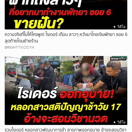
วิดีโอ
ความจริงที่ไม่ให้ใครพูด! ไรเดอร์ เตือน สาวๆ หวังมาโกยเงินพัทยา ซอย 6
สุดท้ายโดนย้ายร้าน
BRIGHTTV.CO.TH
วิดีโอ
รวบไรเดอร์ หลอกสาวพัฒนาการช้า สารภาพออกอุบาย อ้างจะสอนวิชา