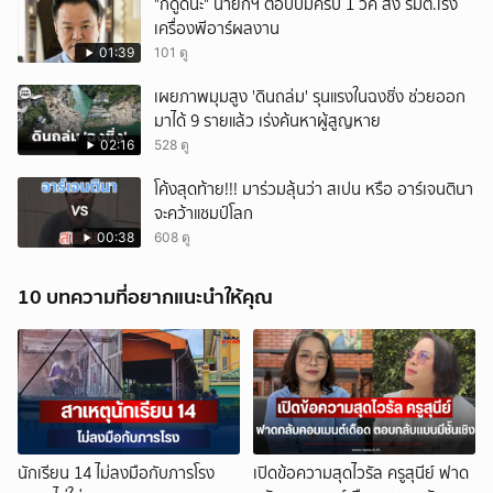
"ก็ดูดีนะ" นายกฯ ตอบปมครบ 1 วีค สั่ง รมต.เร่ง
เครื่องพีอาร์ผลงาน
01:39
101 ดู
เผยภาพมุมสูง 'ดินถล่ม' รุนแรงในฉงชิ่ง ช่วยออก
มาได้ 9 รายแล้ว เร่งค้นหาผู้สูญหาย
02:16
528 ดู
โค้งสุดท้าย!!! มาร่วมลุ้นว่า สเปน หรือ อาร์เจนตินา
จะคว้าแชมป์โลก
00:38
608 ดู
10 บทความที่อยากแนะนำให้คุณ
นักเรียน 14 ไม่ลงมือกับภารโรง
เปิดข้อความสุดไวรัล ครูสุนีย์ ฟาด