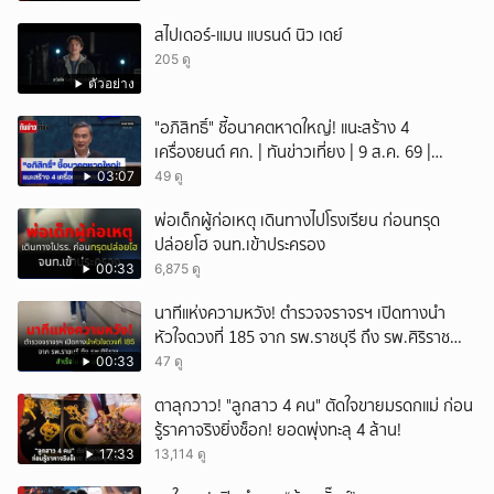
สไปเดอร์-แมน แบรนด์ นิว เดย์
205 ดู
ตัวอย่าง
"อภิสิทธิ์" ชี้อนาคตหาดใหญ่! แนะสร้าง 4
เครื่องยนต์ ศก. | ทันข่าวเที่ยง | 9 ส.ค. 69 |
NationTV22
03:07
49 ดู
พ่อเด็กผู้ก่อเหตุ เดินทางไปโรงเรียน ก่อนทรุด
ปล่อยโฮ จนท.เข้าประครอง
00:33
6,875 ดู
นาทีแห่งความหวัง! ตำรวจจราจรฯ เปิดทางนำ
หัวใจดวงที่ 185 จาก รพ.ราชบุรี ถึง รพ.ศิริราช
สำเร็จใน 48 นาที
00:33
47 ดู
ตาลุกวาว! "ลูกสาว 4 คน" ตัดใจขายมรดกแม่ ก่อน
รู้ราคาจริงยิ่งช็อก! ยอดพุ่งทะลุ 4 ล้าน!
17:33
13,114 ดู