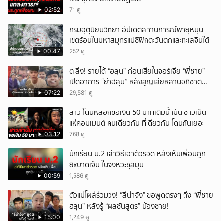
02:52
71 ดู
กรมอุตุนิยมวิทยา อัปเดตสถานการณ์พายุหมุน
เขตร้อนในมหาสมุทรแปซิฟิกตะวันตกและทะเลจีนใต้
00:47
252 ดู
ตะลึง! รายได้ “ฮลุน” ก่อนเสียในจอร์เจีย “พี่ชาย”
เปิดอาการ “ย่าฮลุน” หลังสูญเสียหลานอภิชาต
บุตร!
07:22
29,581 ดู
สาว โดนหลอกขอเงิน 50 บาทเติมน้ำมัน ชาวเน็ต
แห่คอมเมนต์ คนเดียวกัน ที่เดียวกัน โดนกันเยอะ
03:12
768 ดู
นักเรียน ม.2 เล่าวิธีเอาตัวรอด หลังเห็นเพื่อนถูก
ยิxบาดเจ็บ ในจังหวะชุลมุน
00:59
1,586 ดู
ตัวแม่โผล่ร่วมวง! “ลีน่าจัง” ขอพูดตรงๆ ถึง “พี่ชาย
ฮลุน” หลังรู้ “ผลชันสูตร” น้องชาย!
15:00
1,249 ดู