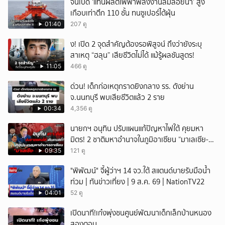
จีนเปิด ‘แท่นผลิตไฟฟ้าพลังงานลมลอยน้ำ’ สูง
เกือบเท่าตึก 110 ชั้น ทนซูเปอร์ไต้ฝุ่น
01:40
207 ดู
ึ้ง! เปิด 2 จุดสำคัญต้องรอพิสูจน์ ถึงว่ายังระบุ
สาเหตุ “ฮลุน” เสียชีวิตไม่ได้ แม้รู้ผลชันสูตร!
11:05
466 ดู
ด่วน! เด็กก่อเหตุกราดยิงกลาง รร. ดังย่าน
จ.นนทบุรี พบเสียชีวิตแล้ว 2 ราย
00:34
4,356 ดู
นายกฯ อนุทิน ปรับแผนแก้ปัญหาไฟใต้ คุยมหา
มิตร! 2 ชาติมหาอำนาจในภูมิอาเซียน “มาเลเซีย-
อินโดนีเซีย”
09:35
121 ดู
"พิพัฒน์" จี้ผู้ว่าฯ 14 จว.ใต้ สแตนด์บายรับมือน้ำ
ท่วม | ทันข่าวเที่ยง | 9 ส.ค. 69 | NationTV22
04:01
52 ดู
เปิดนาที!เก๋งพุ่งชนศูนย์พัฒนาเด็กเล็กบ้านหนอง
สองตอน