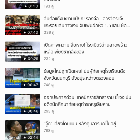
01:10
193 ดู
สืบต่อแก๊งมะขามเปียก! รองจ๋อ - สารวัตรแจ๊ะ
แกะรอยเส้นทางเงิน จับเพิ่มอีกหิ้ว 1.5 แสน ยัด
สินบน
07:43
339 ดู
เปิดภาพความเสียหาย! โรงเบียร์ย่านลาดพร้าว
เหลือเพียงซากสิ่งของ
00:29
232 ดู
ข้อมูลใหม่ถูกเปิดเผย! ปมผู้ก่อเหตุโรงเรียนดัง
จังหวัดนนทบุรี ยังอยู่ระหว่างตรวจสอบ
00:47
748 ดู
ออกประกาศด่วน! เทคนิคราชสิทธาราม ชี้แจง ปม
อดีตนักศึกษาก่อเหตุทำรถหรูเสียหาย
00:46
293 ดู
"จู๊ด" เสี่ยงโดนแบน หลังคุมอารมณ์ไม่อยู่
798 ดู
02:44