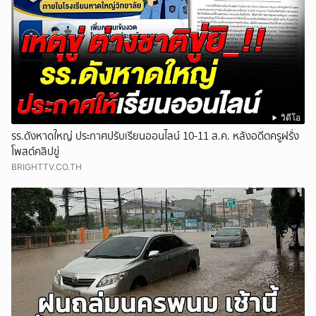
วิดีโอ
รร.ดังหาดใหญ่ ประกาศปรับเรียนออนไลน์ 10-11 ส.ค. หลังอดีตครูฝรั่ง
โพสต์คลิปขู่
BRIGHTTV.CO.TH