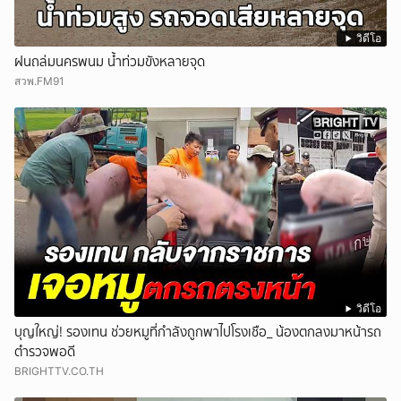
วิดีโอ
ฝนถล่มนครพนม น้ำท่วมขังหลายจุด
สวพ.FM91
วิดีโอ
บุญใหญ่! รองเทน ช่วยหมูที่กำลังถูกพาไปโรงเชือ_ น้องตกลงมาหน้ารถ
ตำรวจพอดี
BRIGHTTV.CO.TH