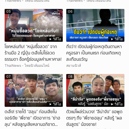
มหาศาล!
ไหร่?
ThaiNews - ไทยนิวส์ออนไลน์
ThaiNews - ไทยนิวส์ออนไลน์
05
06
วิดีโอ
วิดีโอ
โชคหล่นทับ! “หนุ่มซื้อลวด” จาก
ถึงว่า! เปิดปมผู้ก่อเหตุเดินตามหา
ร้านมือ 2 ญี่ปุ่น ตะลึงไม่ใช่ลวด
ครูอรสา เป็นคนแรก ก่อนเกิดเหตุ
ธรรมดา ช็อครู้ซ่อนมูลค่ามหาศาล!
สะเทือนขวัญ
ThaiNews - ไทยนิวส์ออนไลน์
สยามนิวส์
07
08
วิดีโอ
วิดีโอ
ตะลึง! รายได้ “ฮลุน” ก่อนเสียใน
ตัวแม่โผล่ร่วมวง! “ลีน่าจัง” ขอพูด
จอร์เจีย “พี่ชาย” เปิดอาการ “ย่าฮ
ตรงๆ ถึง “พี่ชายฮลุน” หลังรู้ “ผล
ลุน” หลังสูญเสียหลานอภิชาต
ชันสูตร” น้องชาย!