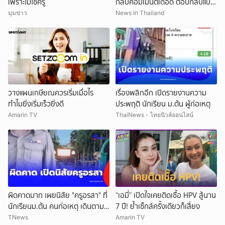
เพราะไม่ใช่ครู
กลับคอมเมนต์เดือด ตอบกลับแบบ
มีชั้นเชิง
มุมข่าว
News In Thailand
วางแผนเกษียณควรเริ่มเมื่อไร
เรื่องพลิกอีก เปิดรายงานความ
ทำไมยิ่งเริ่มเร็วยิ่งดี
ประพฤติ นักเรียน ม.ต้น ผู้ก่อเหตุ
Amarin TV
ThaiNews - ไทยนิวส์ออนไลน์
ผิดคาดมาก เผยนิสัย "ครูอรสา" ที่
“เอมี่” เปิดใจเคยติดเชื้อ HPV สู้นาน
นักเรียนม.ต้น คนก่อเหตุ เดินตาม
7 ปี! ย้ำเซ็กส์ครั้งเดียวก็เสี่ยง
หา
TNews
Amarin TV