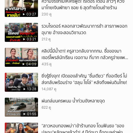
ความจริงที่ไม่ให้ใครพูด! ไรเดอร์ เตือน สาวๆ หวัง
พยาบาลเพื่อประเมินอาการ ชายคนดังกล่าวได้อาศัยจังหวะที่ฝนกำลัง
มาโกยเงินพัทยา ซอย 6 สุดท้ายโดนย้ายร้าน
ตกหนักและอยู่ในความมืด วิ่งหลบหนีการควบคุมของเจ้าหน้าที่ไปได้อย่าง
03:27
230 ดู
รวดเร็ว จากการสอบถามข้อมูลเพิ่มเติมกับเจ้าหน้าที่สายตรวจ ทราบว่าชาย
ชาวเมียนมาคนนี้ เพิ่งเดินทางเข้ามาทำงานในประเทศไทยได้ไม่นาน และ
รวบไรเดอร์ หลอกสาวพัฒนาการช้า สารภาพออก
มักจะบ่นคิดถึงบ้านอยู่เป็นประจำ จนแสดงอาการเครียดจัดออกมาด้าน พล
อุบาย อ้างจะสอนวิชานวด
ตำรวจตรี มงคล วงศ์สัตยา ผู้บังคับการตำรวจภูธรจังหวัดฉะเชิงเทรา ได้รับ
รายงานเรื่องดังกล่าวแล้ว และได้สั่งการให้เจ้าหน้าที่ตำรวจชุดสืบสวนเร่ง
03:21
212 ดู
ติดตามจับกุมตัวชายชาวเมียนมาที่ก่อเหตุมาดำเนินคดีโดยเร็วที่สุด
คลิปนี้มีน้ำตา! ครูสาวกลับจากกทม. ซื้อของมา
เนื่องจากเกรงว่าผู้ก่อเหตุอาจมีอาการทางจิตเวช และอาจก่อเหตุอาละวาด
ทำลายทรัพย์สิน หรือก่ออันตรายอื่น ๆ แก่ประชาชนได้อีก [00:05] ชายชาว
เซอร์ไพรส์นักเรียน เจอถาม กี่บาท กลัวครูจ่ายแพง
เมียนมาร์ เครียดจัด ถีบทำลาย ตู้เอทีเอ็ม เพราะคิดถึงบ้าน [00:15] ภาพ
w
04:09
435 ดู
วงจรปิด ชัด! หนุ่มเมียนมาร์ ถีบตู้เอทีเอ็ม จนพังในพื้นที่บางปะกง [00:35] ตู้
เอทีเอ็มเสียหาย แต่ เงินยังอยู่ครบ พบเพียงรอยเลือดนอกตู้ [01:00] ตำรวจ
ยิ่งรู้ยิ่งจุก! เปิดของสำคัญ “ชิ้นเดียว” ที่จอเจียร์ ไม่
พบชาย คลุ้มคลั่ง พูดไม่รู้เรื่อง ก่อน หลบหนี ระหว่างควบคุมตัว [01:30] ผู้
ส่งกลับพร้อมร่าง “ฮลุน โซโล่” หลังถึงแผ่นดินไทย!
การฉะเชิงเทราสั่ง เร่งล่าตัว หวั่น ก่อเหตุซ้ำ เหตุคิดถึงบ้าน กดติดตามช่อง
13:28
14,087 ดู
CH7HD News ได้ที่ : https://cutt.ly/YTch7hdnews ติดตามข่าวสารเพิ่ม
เติมได้ที่ : https://news.ch7.com #ข่าวเย็นประเด็นร้อน #ข่าวช่อง7
ฝนถล่มนครพนม น้ำท่วมขังหลายจุด
#CH7HDNEWS ติดตาม CH7HD News และ TERO Digital ได้ที่ :
622 ดู
https://linktr.ee/ch7hdnews_tero
01:55
“สาวหอบทองพม่า”เข้าร้านทอง โดนฟันธง “ของ
ปลอม”หลังเผาแล้วดำ! 4 ปีต่อมา ช็อกมูลค่าพุ่ง