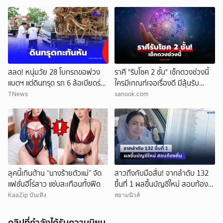
สลด! หนุ่มวัย 28 โบกรถขอพ่วง
ราศี "รับโชค 2 ชั้น" เช็กดวงช่วงนี้
แบตฯ แต่ดินทรุด รถ 6 ล้อเบียดร่าง
ใครมีเกณฑ์เจอเรื่องดี มีลุ้นรับ
ดับ
ความปัง
TNews
sanook.com
ลุคนี้เกินต้าน “นางร้ายตัวแม่” จัด
สาวถึงกับมือสั่น! จากลำดับ 132
แฟชั่นฮีโร่สาว แซ่บสะเทือนทั้งฟีด
ขึ้นที่ 1 ผลขึ้นบัญชีใหม่ สอบท้อง
ถิ่น
KaaZip บันเทิง
สยามนิวส์
คลิปที่กำลังได้รับความนิยม