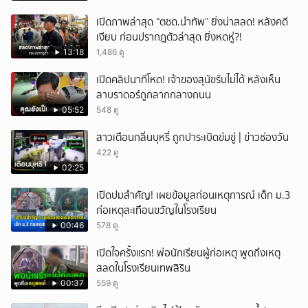
เปิดภาพล่าสุด “ตชด.นำทัพ” ยิ่งน่าสลด! หลังคดี
เงียบ ก่อนปรากฎตัวล่าสุด ยิ่งหดหู่?!
13:18
1,486 ดู
เปิดคลิปนาทีโหด! เจ้าของสุนัขรับไม่ได้ หลังเห็น
ลาบราดอร์ถูกลากกลางถนน
05:52
548 ดู
สาวเตือนกลิ่นบุหรี่ ถูกปาระเบิดข่มขู่ | ข่าวช่องวัน
422 ดู
02:25
เปิดปมสำคัญ! เผยข้อมูลก่อนเหตุการณ์ เด็ก ม.3
ก่อเหตุสะเทือนขวัญในโรงเรียน
00:46
578 ดู
เปิดใจครั้งแรก! พ่อนักเรียนผู้ก่อเหตุ พูดถึงเหตุ
สลดในโรงเรียนเทพสิริน
00:37
559 ดู