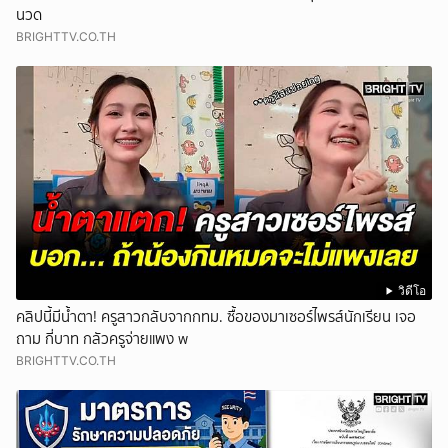
นวด
BRIGHTTV.CO.TH
วิดีโอ
คลิปนี้มีน้ำตา! ครูสาวกลับจากกทม. ซื้อของมาเซอร์ไพรส์นักเรียน เจอ
ถาม กี่บาท กลัวครูจ่ายแพง w
BRIGHTTV.CO.TH