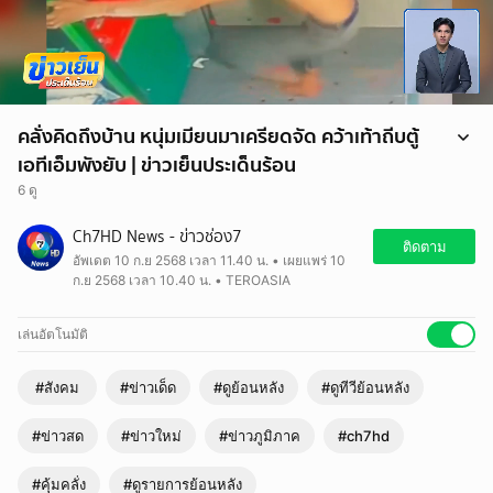
คลั่งคิดถึงบ้าน หนุ่มเมียนมาเครียดจัด คว้าเท้าถีบตู้
เอทีเอ็มพังยับ | ข่าวเย็นประเด็นร้อน
6 ดู
Ch7HD News - ข่าวช่อง7
ติดตาม
อัพเดต 10 ก.ย 2568 เวลา 11.40 น. • เผยแพร่ 10
ก.ย 2568 เวลา 10.40 น. • TEROASIA
เล่นอัตโนมัติ
#สังคม
#ข่าวเด็ด
#ดูย้อนหลัง
#ดูทีวีย้อนหลัง
#ข่าวสด
#ข่าวใหม่
#ข่าวภูมิภาค
#ch7hd
#คุ้มคลั่ง
#ดูรายการย้อนหลัง