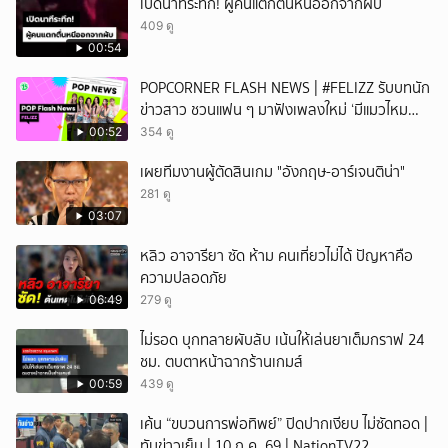
เปิดนาทีระทึก! ผู้คนแตกตื่นหนีออกจากผับ
409 ดู
00:54
POPCORNER FLASH NEWS | #FELIZZ รับบทนัก
ข่าวสาว ชวนแฟน ๆ มาฟังเพลงใหม่ ‘มีแมวไหม
(Catch Me If You Can)’
00:52
354 ดู
เผยทีมงานผู้ตัดสินเกม "อังกฤษ-อาร์เจนติน่า"
281 ดู
03:07
หลิว อาจารียา ซัด ห้าม คนเที่ยวไม่ได้ ปัญหาคือ
ความปลอดภัย
06:49
279 ดู
ไม่รอด บุกทลายผับลับ เน้นให้เล่นยาเต็มกราฟ 24
ชม. ตบตาหน้าฉากร้านเกมส์
00:59
439 ดู
เค้น “ขบวนการพ่อทิพย์” ปิดปากเงียบ ไม่ซัดทอด |
ทันข่าวเย็น | 10 ก.ค. 69 | NationTV22