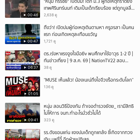
"หนุ่ม กรรชัย" เปิดปม! เด็ก ม.3 ผู้ก่อเหตุกราดยิง
เทพศิรินทร์นนท์ เดิมเป็นเด็กเรียบร้อย แต่ถูกบูลลี่
หนัก คาดแรงกดดันสะสมกลายเป็นแรงแค้น จนก่อ
00:46
2,638 ดู
เหตุสลด
ถึงว่า! เปิดปมผู้ก่อเหตุเดินตามหา ครูอรสา เป็นคน
แรก ก่อนเกิดเหตุสะเทือนขวัญ
00:47
1,721 ดู
ตร.เร่งหาแรงจูงใจมือยิv พบศึกษาใช้อาวุธ 1-2 ปี |
ทันข่าวเที่ยง | 9 ส.ค. 69 | NationTV22 สอบ
พยานแล้ว 17 ปาก เร่งตรวจมือถือและหลักฐานที่
06:37
38 ดู
เกิดเหตุ พบปัจจัยหลายด้าน ทั้งครอบครัว โรงเรียน
“MUSE เห็นแล้ว! น้องเนเน่ถึงไอจีวงร็อกระดับโลก”
เพื่อน และสื่อโซเ
136 ดู
01:05
หนุ่ม สอนวิธีป้องกัน ถ้าเจอตำรวจยัดย_ เรามีสิทธิ
ไม่ให้การ จนท.ทำอะไรมั่วซั่วไม่ได้
09:41
323 ดู
รร.ดังขอนแก่น แจงปมเด็กถูกแกล้ง ชี้เกิดจากทวง
เงิน บุหรี่จี้ อีกฝ่ายปฏิเสธ