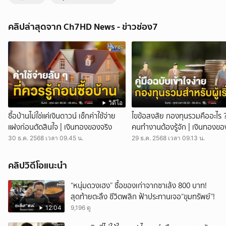
คลั่งคิดถึงบ้าน หนุ่มเมียนมาเครียดจัด คว้าเท้าถีบตู้เอทีเอ็มพังยับ | ข่าวเย็น
ประเด็นร้อน
คลิปล่าสุดจาก Ch7HD News - ข่าวช่อง7
ข่าวเย็นประเด็นร้อน - คลั่ง ! หนุ่มเมียนมาเครียดจัด คิดถึงบ้าน คว้าเท้าถีบตู้
เอทีเอ็มพังยับ เจ้าหน้าที่เร่งล่าตัวเหตุการณ์ระทึกขวัญเกิดขึ้นในช่วงกลางดึก
ของคืนที่ผ่านมา ในพื้นที่อำเภอบางปะกง จังหวัดฉะเชิงเทรา เมื่อชายชาว
เมียนมาคนหนึ่ง ซึ่งมีอาการเครียดจัดจากการคิดถึงบ้าน ได้ก่อเหตุทำลาย
ทรัพย์สิน ด้วยการใช้เท้าถีบทำลายตู้เอทีเอ็มของธนาคารแห่งหนึ่งจนได้รับ
ความเสียหายอย่างหนัก อย่างไรก็ตาม โชคดีที่เงินสดภายในตู้ยังคงอยู่ครบ
ถ้วนภาพจากกล้องวงจรปิดบริเวณหน้าร้านสะดวกซื้อที่ตั้งตู้เอทีเอ็ม สามารถ
บันทึกเหตุการณ์ไว้ได้อย่างชัดเจน โดยเป็นภาพชายชาวเมียนมา สวมเพียง
วิดีโอ
กางเกงขาสั้น ไม่สวมเสื้อ กำลังเดินวนเวียนอยู่หน้าตู้ ก่อนจะยกเท้าถีบเข้าใส่
ซื้อบ้านไม่ใช่แค่เงินดาวน์ เช็กค่าใช้จ่าย
ไขข้อสงสัย กองทุนรวมคืออะไร 
ตู้เอทีเอ็มอย่างบ้าคลั่งหลายครั้งติดต่อกัน เสียงดังสนั่นหวั่นไหว จนตัวตู้และ
แฝงก่อนตัดสินใจ | เงินทองของจริง
คนทำงานต้องรู้จัก | เงินทองขอ
แผงควบคุมได้รับความเสียหายอย่างหนัก โดยเหตุการณ์ดังกล่าวเกิดขึ้น
30 ธ.ค. 2568 เวลา 09.45 น.
29 ธ.ค. 2568 เวลา 09.13 น.
ประมาณ 02.00 น. ของวันเดียวกัน ต่อมาในช่วงเช้า พนักงานธนาคารที่เข้า
มาปฏิบัติหน้าที่ พบความเสียหาย จึงรีบแจ้งเจ้าหน้าที่ตำรวจสภ.บางปะกง ให้
เข้ามาตรวจสอบเบื้องต้น เจ้าหน้าที่ตำรวจได้เข้าตรวจสอบที่เกิดเหตุ พร้อม
คลิปวิดีโอแนะนำ
ทั้งประสานเจ้าหน้าที่กองพิสูจน์หลักฐานเข้าเก็บลายนิ้วมือแฝง รวมถึงตรวจ
สอบร่องรอยอื่นๆ โดยเฉพาะคราบเลือดที่พบ ณ จุดเกิดเหตุ ซึ่งคาดว่าอาจ
“หนุ่มดวงเฮง” ซื้อของเก่าจากซาเล้ง 800 บาท!
เกิดจากผู้ก่อเหตุได้รับบาดเจ็บจากการกระทำดังกล่าว จากการสอบสวนของ
สุดท้ายตะลึง ชีวิตพลิก ฟ้าประทานเจอ“ขุมทรัพย์”!
เจ้าหน้าที่สายตรวจ ทราบว่าก่อนเกิดเหตุประมาณ 00.30 น. ตำรวจได้พบ
12:04
9,196 ดู
ชายชาวเมียนมาคนดังกล่าวอยู่ในอาการคลุ้มคลั่ง พูดจาไม่รู้เรื่อง จึงได้
ควบคุมตัวไว้เพื่อสังเกตอาการแต่ระหว่างที่เจ้าหน้าที่กำลังจะนำตัวส่งโรง