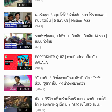
ยกเลิก
01:33
ผลชันสูตร "ฮลุน โซโล่" หัวใจล้มเหลว-ไร้รอยแผล |
ทันข่าวเย็น | 6 ส.ค. 69 | NationTV22
10:54
214 ดู
รถเก๋งพุ่งชนศูนย์พัฒนาเด็กเล็ก เด็กเจ็บ 14 ราย |
เนชั่นทั่วไทย
01:55
37 ดู
POPCORNER QUIZ | ถามป็อปตอบปั๊บ กับ
#ALALA
02:17
218 ดู
"กัน นภัทร" ติดใจสายมัทฉะ เล็งเปิดร้านจริงจัง
ส่วน "ฐิสา" เป็น PR น่าจะเหมาะกว่า
04:11
1,352 ดู
เปิดนาทีชีวิต เพื่อนร่วมโรงเรียนผวาพากันมอบใต้
โต๊ะ หลังเกิดเหตุ เด็ก ม.3 กราดยิvในโรงเรียน
เทพศิรินทร์นนท์ แบบไม่เลือกหน้า เสียงปืนดังสนั่น
02:13
1,389 ดู