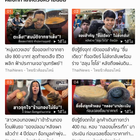
01
02
วิดีโอ
วิดีโอ
“หนุ่มดวงเฮง” ซื้อของเก่าจากซา
ยิ่งรู้ยิ่งจุก! เปิดของสำคัญ “ชิ้น
เล้ง 800 บาท! สุดท้ายตะลึง ชีวิต
เดียว” ที่จอเจียร์ ไม่ส่งกลับพร้อม
พลิก ฟ้าประทานเจอ“ขุมทรัพย์”!
ร่าง “ฮลุน โซโล่” หลังถึงแผ่นดิน
ไทย!
ThaiNews - ไทยนิวส์ออนไลน์
ThaiNews - ไทยนิวส์ออนไลน์
03
04
วิดีโอ
วิดีโอ
“สาวหอบทองพม่า”เข้าร้านทอง
ยิ่งรู้ยิ่งตกใจ! ลูกค้าเดินทางกว่า
โดนฟันธง “ของปลอม”หลังเผา
400 กม. หอบ “กลองมโหระทึก” มา
แล้วดำ! 4 ปีต่อมา ช็อกมูลค่าพุ่ง
ประเมิน ก่อนเฉลยซื้อมาราคาเท่า