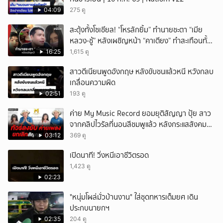
04:09
275 ดู
สะดุ้งทั้งโซเชียล! “โหรลักยิ้ม” ทำนายชะตา “เมีย
หลวง-ชู้” หลังเผชิญหน้า “คาเตียง” ทำสะเทือนทั้ง
ประเทศ
16:25
1,615 ดู
สาวตีเนียนพูดอังกฤษ หลังขับชนแล้วหนี หวังกลบ
เกลื่อนความผิด
02:51
193 ดู
ค่าย My Music Record ยอมยุติสัญญา ปุ้ย สาว
จากคลิปไวรัลที่นอนสีชมพูแล้ว หลังกระแสสังคม
และคนในวงการวิจารณ์เรื่องความเหมาะสม
03:12
369 ดู
เปิดนาที! วิ่งหนีเอาชีวิตรอด
1,423 ดู
02:23
"หนุ่มโผล่มั่วบ้านงาน" ใส่ชุดทหารเต็มยศ เดิน
ประกบนายกฯ
02:35
204 ดู