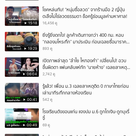
โชคหล่นทับ! “หนุ่มซื้อลวด” จากร้านมือ 2 ญี่ปุ่น
ตะลึงไม่ใช่ลวดธรรมดา ช็อครู้ซ่อนมูลค่ามหาศาล!
15:18
16,456 ดู
ยิ่งรู้ยิ่งตกใจ! ลูกค้าเดินทางกว่า 400 กม. หอบ
“กลองมโหระทึก” มาประเมิน ก่อนเฉลยซื้อมาราคา
เท่าไหร่?
19:29
893 ดู
เปิดภาพล่าสุด “ลำไย ไหทองคำ” เปลี่ยนไป! อวบ
ขึ้นผิดตา แฟนคลับแห่ทัก “นายห้าง” เฉลยสาเหตุ
ชัด!
06:04
2,742 ดู
รู้แล้ว! เพื่อน ม.3 เฉลยสาเหตุติด 0 ภาษาไทยก่อน
เล่านาทีระทึกกลางห้องเรียน
00:41
542 ดู
โรงเรียนดังขอนแก่น แจงปม ม.6 ถูกไถเงิน-ถูกบุxรี่
จี้
00:49
69 ดู