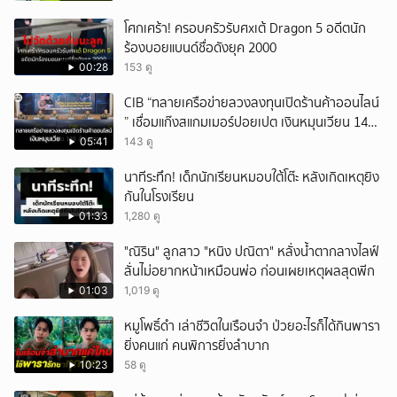
โศกเศร้า! ครอบครัวรับศxเต้ Dragon 5 อดีตนัก
ร้องบอยแบนด์ชื่อดังยุค 2000
00:28
153 ดู
CIB “ทลายเครือข่ายลวงลงทุนเปิดร้านค้าออนไลน์
” เชื่อมแก๊งสแกมเมอร์ปอยเปต เงินหมุนเวียน 149
ล้านบาท
05:41
143 ดู
นาทีระทึก! เด็กนักเรียนหมอบใต้โต๊ะ หลังเกิดเหตุยิง
กันในโรงเรียน
01:33
1,280 ดู
"ณิริน" ลูกสาว "หนิง ปณิตา" หลั่งน้ำตากลางไลฟ์
ลั่นไม่อยากหน้าเหมือนพ่อ ก่อนเผยเหตุผลสุดพีก
01:03
1,019 ดู
หมูโพธิ์ดำ เล่าชีวิตในเรือนจำ ป่วยอะไรก็ได้กินพารา
ยิ่งคนแก่ คนพิการยิ่งลำบาก
10:23
58 ดู