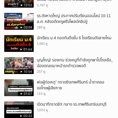
มหาศาล!
12:02
2,797 ดู
รร.ดังหาดใหญ่ ประกาศปรับเรียนออนไลน์ 10-11
ส.ค. หลังอดีตครูฝรั่งโพสต์คลิปขู่
02:58
285 ดู
นักเรียน ม.4 กอดกันดิ่งชั้น 6 โรงเรียนดังสายไหม
1,482 ดู
01:44
บุญใหญ่! รองเทน ช่วยหมูที่กำลังถูกพาไปโรงเชือ_
น้องตกลงมาหน้ารถตำรวจพอดี
10:54
257 ดู
พ่อผู้ก่อเหตุ” กราดยิงเทพศิรินทร์ น้ำตาคลอ
ขอโทษผู้เสียหาย
01:07
133 ดู
เปิดนาทีกราดยิX กลาง รร.เทพศิรินทร์นนทบุรี
1,002 ดู
00:22