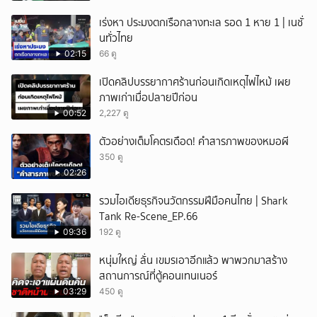
เร่งหา ประมงตกเรือกลางทะเล รอด 1 หาย 1 | เนชั่
นทั่วไทย
02:15
66 ดู
เปิดคลิปบรรยากาศร้านก่อนเกิดเหตุไฟไหม้ เผย
ภาพเก่าเมื่อปลายปีก่อน
00:52
2,227 ดู
ตัวอย่างเต็มโคตรเดือด! คำสารภาพของหมอผี
350 ดู
02:26
รวมไอเดียธุรกิจนวัตกรรมฝีมือคนไทย | Shark
Tank Re-Scene_EP.66
09:36
192 ดู
หนุ่มใหญ่ ลั่น เขมรเอาอีกแล้ว พาพวกมาสร้าง
สถานการณ์ที่ตู้คอนเทนเนอร์
03:29
450 ดู