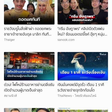
ยกเลิก
ราชวังบรูไนสั่งฟ้าผ่า ถอดยศพระ
"กรีน อัษฎาพร" คลิปเปิดตัวแฟน
ชายาเจ้าชายอับดุล มาลิก ทันที
ใหม่? ซ้อนมอเตอร์ไซค์ อุ๊ยๆ หนุ่ม
อ้างพฤติกรรมกระทบพระเกียรติ
หน้าคุ้นๆ
Thaiger
sanook.com
ราชวงศ์
ด่วน! ไฟไหม้ร้านอาหารย่านตลิ่งชัน
เงินมั่นคงแต่มีจุดรั่ว เตือน 1 ราศี
เปิดจำนวนผู้บาดเจ็บล่าสุด
ระวังรายจ่ายจุกจิกก้อนโต
สยามนิวส์
ThaiNews - ไทยนิวส์ออนไลน์