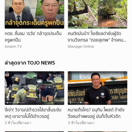
กตช. ชื่นชม ‘เรวัช’ กล้าจุดประเด็น
คนตัดมันบ้า! โซเชียลด่ายับผู้จัด
ครูพกปืน
งานวิ่งเทรล "ดอยสุเทพ" จ้างคน
ตัดต้นไม้ปรับเส้นทางในเขตอุทยา
Amarin TV
Manager Online
นฯ อ้างเข้าใจผิด
ล่าสุดจาก TOJO NEWS
งี่เง่า! วิจารณ์ตำรวจใส่ขาสั้นระงับ
หมายถึงใคร? อนุทิน โพสต์ ถ้ายัง
เหตุ เขาอาจไม่ได้เข้าเวรอยู่
วิ่งชนกำแพงอยู่ มันก็เจ็บหัวอีก
2 ชั่วโมงที่ผ่านมา
3 ชั่วโมงที่ผ่านมา