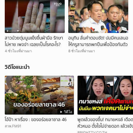
สาวป่วยตุ่มนูนแข็งขึ้นฝ่ามือ รักษา
อนุทิน ลั่นคำตอบชัด! ปมมีคนเสนอ
ไม่หาย เพจจ่า เฉลยเป็นโรคอะไร?
ให้ครูสามารถพกปืนเพื่อป้องกันตัว
4 ชั่วโมงที่ผ่านมา
8 ชั่วโมงที่ผ่านมา
วิดีโอแนะนำ
วิดีโอ
โอ้ป้า หาเรื่อง : ของอร่อยลาซาล 46
พูดแล้วของขึ้น! ทนายหงส์ เดือด 
หัวหมอ ตั้งใจไม่จ่ายดอก แล้วแจ
สวพ.FM91
มาจับเจ้าหนี้
BRIGHTTV.CO.TH