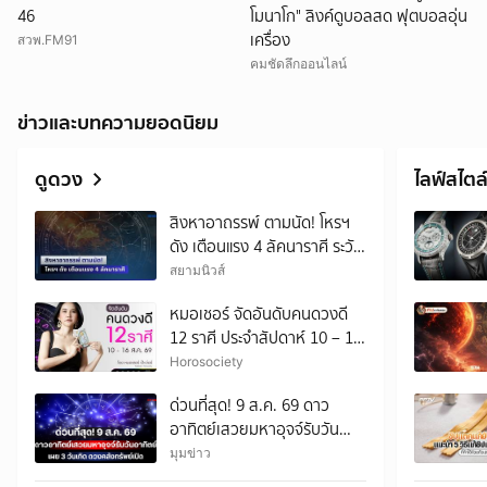
46
โมนาโก" ลิงค์ดูบอลสด ฟุตบอลอุ่น
เครื่อง
สวพ.FM91
คมชัดลึกออนไลน์
ข่าวและบทความยอดนิยม
ดูดวง
ไลฟ์สไตล
สิงหาอาถรรพ์ ตามนัด! โหรฯ
ดัง เตือนแรง 4 ลัคนาราศี ระวัง
เอาไว้ให้ดี
สยามนิวส์
หมอเชอร์ จัดอันดับคนดวงดี
12 ราศี ประจำสัปดาห์ 10 – 16
สิงหาคม 2569
Horosociety
ด่วนที่สุด! 9 ส.ค. 69 ดาว
อาทิตย์เสวยมหาอุจจ์รับวัน
อาทิตย์ เผย 3 วันเกิด ดวงคลัง
มุมข่าว
ทรัพย์เปิด เงินก้อนโตทะลักเข้า