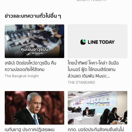
ข่าวและบทความทั่วไปอื่น ๆ
(คลิป) ปิดช่องโหว่อาวุธปืน คืน
ไทยน้ำทิพย์ โคคา-โคล่า จับมือ
ความปลอดภัยให้สังคม
ไมเนอร์ ฟู้ด ใช้คอนเสิร์ตแทน
ส่วนลด เดิมพัน Music
The Bangkok Insight
Marketing ในปีที่ธุรกิจร้านอาหาร
THE STANDARD
โตทรงตัวที่ 3.2%
เนทันยาฮู ประกาศปฏิเสธแผน
กกต. บอร์ดประกันสังคมยืนยันไม่