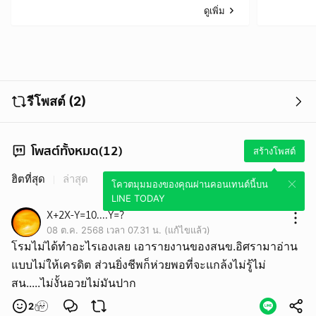
บัญชีรับวันหยุด!
ดูเพิ่ม
รีโพสต์ (2)
โพสต์ทั้งหมด(12)
สร้างโพสต์
ฮิตที่สุด
ล่าสุด
โควตมุมมองของคุณผ่านคอนเทนต์นี้บน
LINE TODAY
X+2X-Y=10....Y=?
08 ต.ค. 2568 เวลา 07.31 น. (แก้ไขแล้ว)
โรมไม่ได้ทำอะไรเองเลย เอารายงานของสนข.อิศรามาอ่าน
แบบไม่ให้เครดิต ส่วนยิ่งชีพก็ห่วยพอที่จะแกล้งไม่รู้ไม่
สน.....ไม่งั้นอวยไม่มันปาก
2