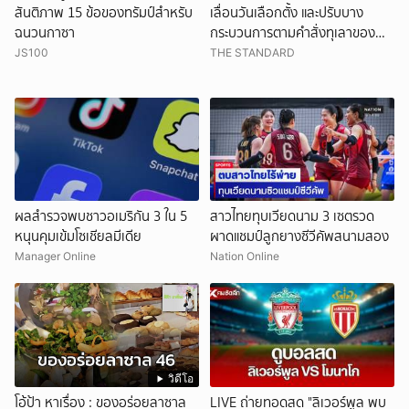
สันติภาพ 15 ข้อของทรัมป์สำหรับ
เลื่อนวันเลือกตั้ง และปรับบาง
ฉนวนกาซา
กระบวนการตามคำสั่งทุเลาของ
ศาล
JS100
THE STANDARD
ผลสำรวจพบชาวอเมริกัน 3 ใน 5
สาวไทยทุบเวียดนาม 3 เซตรวด
หนุนคุมเข้มโซเชียลมีเดีย
ผาดแชมป์ลูกยางซีวีคัพสนามสอง
Manager Online
Nation Online
วิดีโอ
โอ้ป้า หาเรื่อง : ของอร่อยลาซาล
LIVE ถ่ายทอดสด "ลิเวอร์พูล พบ