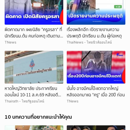
ผิดคาดมาก เผยนิสัย "ครูอรสา" ที่
เรื่องพลิกอีก เปิดรายงานความ
นักเรียนม.ต้น คนก่อเหตุ เดินตาม
ประพฤติ นักเรียน ม.ต้น ผู้ก่อเหตุ
หา
TNews
ThaiNews - ไทยนิวส์ออนไลน์
หาดใหญ่วิทยาลัย ประกาศเรียน
นั่นไง อาจมีคนโป๊ะแตกฉากใหญ่
ออนไลน์ 10-11 ส.ค.69 หลังอดีต
หลังออกมาแฉ "ครู" เมื่อ 20ปี ก่อน
ครูต่างชาติขู่ยิง
Thairath - ไทยรัฐออนไลน์
TNews
10 บทความที่อยากแนะนำให้คุณ