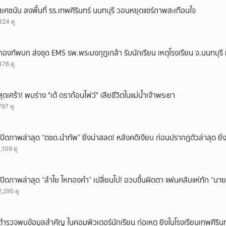
'ยศชนัน ลงพื้นที่ รร.เทพศิรินทร์ นนทบุรี วอนหยุดแชร์ภาพสะเทือนใจ
324 ดู
กองทัพบก ส่งชุด EMS รพ.พระมงกุฎเกล้า รับนักเรียน เหตุโรงเรียน จ.นนทบุรี เ
476 ดู
สุดเศร้า! พบร่าง "เต้ ดราก้อนไฟว์" เสียชีวิตในแม่น้ำเจ้าพระยา
797 ดู
เปิดภาพล่าสุด “ตชด.นำทัพ” ยิ่งน่าสลด! หลังคดีเงียบ ก่อนปรากฎตัวล่าสุด ยิ่ง
1,109 ดู
เปิดภาพล่าสุด “ลำไย ไหทองคำ” เปลี่ยนไป! อวบขึ้นผิดตา แฟนคลับแห่ทัก “นาย
2,295 ดู
ตำรวจพบข้อมูลสำคัญ ในคอมพิวเตอร์นักเรียน ก่อเหตุ ยิงในโรงเรียนเทพศิรินท