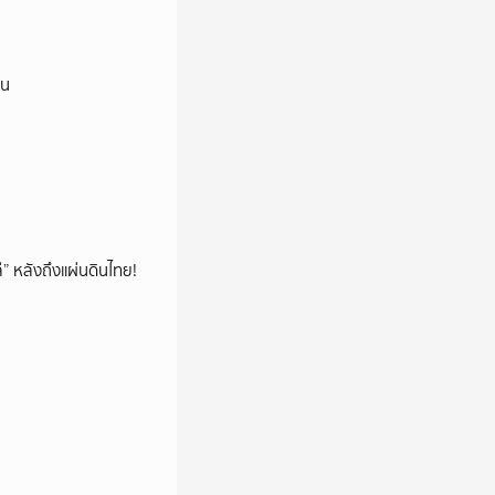
ยน
โล่” หลังถึงแผ่นดินไทย!