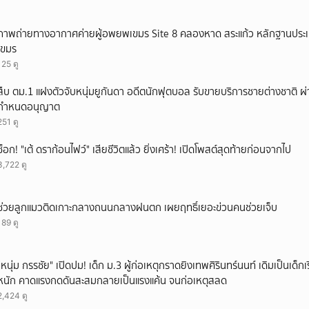
ยกเลิก
ภาพถ่ายทางอากาศค่ายผู้อพยพเขมร Site 8 คลองหาด สระแก้ว หลักฐานประ
เขมร
125 ดู
สืบ ตม.1 แฝงตัวจับหนุ่มยูกันดา อดีตนักฟุตบอล รับขายบริการชายต่างชาติ ผ่
กำหนดอนุญาต
251 ดู
ช็อก! "เต้ ดราก้อนไฟว์" เสียชีวิตแล้ว ยิ่งเศร้า! เปิดโพสต์สุดท้ายก่อนจากไป
3,722 ดู
ช่วยลูกแมวติดเกาะกลางถนนกลางฝนตก เผยฤทธิ์เยอะข่วนคนช่วยเจ็บ
189 ดู
"หนุ่ม กรรชัย" เปิดปม! เด็ก ม.3 ผู้ก่อเหตุกราดยิงเทพศิรินทร์นนท์ เดิมเป็นเด็กเร
หนัก คาดแรงกดดันสะสมกลายเป็นแรงแค้น จนก่อเหตุสลด
2,424 ดู