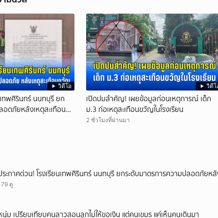
วิดีโอ
วิดีโ
เทพศิรินทร์ นนทบุรี ยก
เปิดปมสำคัญ! เผยข้อมูลก่อนเหตุการณ์ เด็ก
อดภัยหลังเหตุสะเทือน
ม.3 ก่อเหตุสะเทือนขวัญในโรงเรียน
2 ชั่วโมงที่ผ่านมา
ประกาศด่วน! โรงเรียนเทพศิรินทร์ นนทบุรี ยกระดับมาตรการความปลอดภัยหลั
179 ดู
หนุ่ม เปรียบเทียบคนลาวสอนลูกไม่ให้ขอเงิน แต่คนเขมร แค่เห็นคนเดินมา