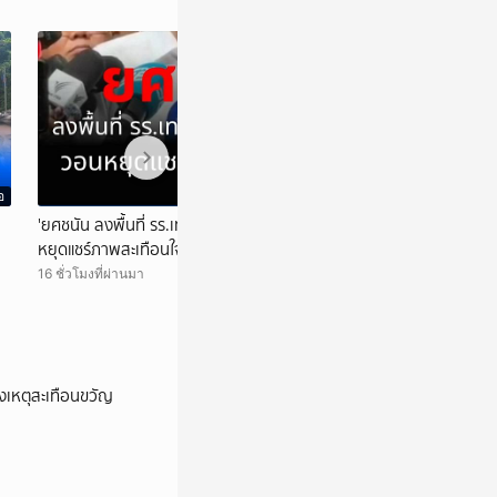
อ
วิดีโอ
'ยศชนัน ลงพื้นที่ รร.เทพศิรินทร์ นนทบุรี วอน
บุกห้วยใหญ่! บช.ปส
หยุดแชร์ภาพสะเทือนใจ
การคืนความปลอดภ
16 ชั่วโมงที่ผ่านมา
17 ชั่วโมงที่ผ่านมา
งเหตุสะเทือนขวัญ