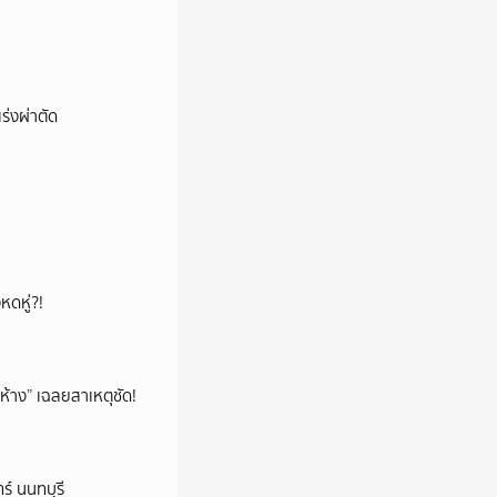
ร่งผ่าตัด
หดหู่?!
ห้าง” เฉลยสาเหตุชัด!
ร์ นนทบุรี