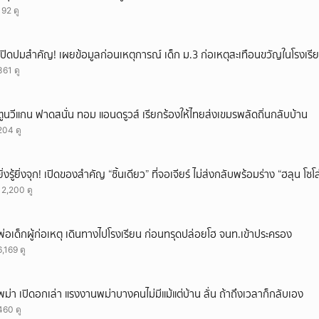
192 ดู
เปิดปมสำคัญ! เผยข้อมูลก่อนเหตุการณ์ เด็ก ม.3 ก่อเหตุสะเทือนขวัญในโรงเรี
361 ดู
ตูนวีแกน ฟาดสนั่น ทอม แอนดรูวส์ เรียกร้องให้ไทยส่งเขมรพลัดถิ่นกลับบ้าน
204 ดู
ยิ่งรู้ยิ่งจุก! เปิดของสำคัญ “ชิ้นเดียว” ที่จอเจียร์ ไม่ส่งกลับพร้อมร่าง “ฮลุน โซ
12,200 ดู
พ่อเด็กผู้ก่อเหตุ เดินทางไปโรงเรียน ก่อนทรุดปล่อยโฮ จนท.เข้าประครอง
6,169 ดู
พม่า เปิดอกเล่า แรงงานพม่าบางคนไม่มีแม้แต่บ้าน ลั่น ถ้าถึงเวลาก็กลับเอง
460 ดู