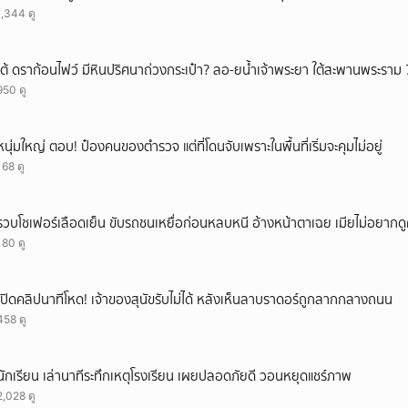
1,344 ดู
เต้ ดราก้อนไฟว์ มีหินปริศนาถ่วงกระเป๋า? ลอ-ยน้ำเจ้าพระยา ใต้สะพานพระราม 
950 ดู
หนุ่มใหญ่ ตอบ! ป๋องคนของตำรวจ แต่ที่โดนจับเพราะในพื้นที่เริ่มจะคุมไม่อยู่
168 ดู
รวบโชเฟอร์เลือดเย็น ขับรถชนเหยื่อก่อนหลบหนี อ้างหน้าตาเฉย เมียไม่อยากดู
180 ดู
เปิดคลิปนาทีโหด! เจ้าของสุนัขรับไม่ได้ หลังเห็นลาบราดอร์ถูกลากกลางถนน
458 ดู
นักเรียน เล่านาทีระทึกเหตุโรงเรียน เผยปลอดภัยดี วอนหยุดแชร์ภาพ
2,028 ดู