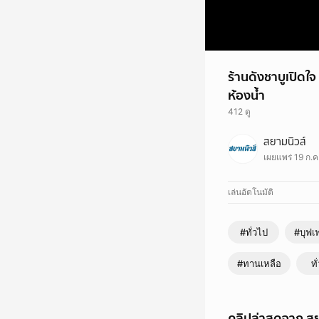
ร้านดังชาบูเปิดใจ
ห้องน้ำ
412 ดู
กลายเป็นประเด็นบนโซเ
สยามนิวส์
แบบบุฟเฟต์
เผยแพร่ 19 ก.ค
เล่นอัตโนมัติ
#ทั่วไป
#บุฟเฟ
#ทานเหลือ
ทั
คลิปล่าสุดจาก สย