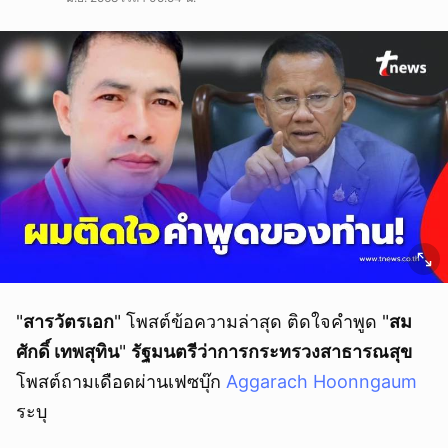
"
สารวัตรเอก
" โพสต์ข้อความล่าสุด ติดใจคำพูด "
สม
ศักดิ์ เทพสุทิน
"
รัฐมนตรีว่าการกระทรวงสาธารณสุข
โพสต์ถามเดือดผ่านเฟซบุ๊ก
Aggarach Hoonngaum
ระบุ