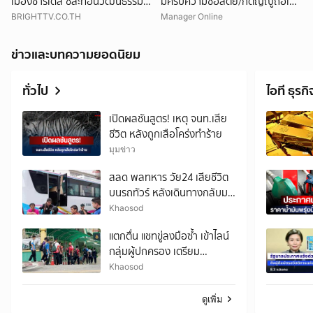
เมืองซาร์เดส ชี้สะท้อนวัฒนธรรมลิ
มีครบความซื่อสัตย์/กตัญญูถือเป็น
เดีย
แบบอย่างที่ดีของคนทั้งโลก
BRIGHTTV.CO.TH
Manager Online
ข่าวและบทความยอดนิยม
ทั่วไป
ไอที ธุรกิ
เปิดผลชันสูตร! เหตุ จนท.เสีย
ชีวิต หลังถูกเสือโคร่งทำร้าย
มุมข่าว
สลด พลทหาร วัย24 เสียชีวิต
บนรถทัวร์ หลังเดินทางกลับมา
เยี่ยมบ้าน
Khaosod
แตกตื่น แชทขู่ลงมือซ้ำ เข้าไลน์
กลุ่มผู้ปกครอง เตรียม
มาตรการป้องกัน
Khaosod
ดูเพิ่ม