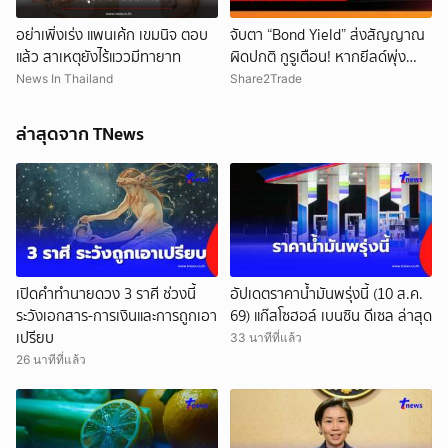
อย่าเพิ่งเร่ง แพนเค้ก เขมนิจ ตอบ
จับตา “Bond Yield” ส่งสัญญาณ
แล้ว สาเหตุยังไร้แววมีทายาท
ผิดปกติ กูรูเตือน! หากยีลด์พุ่ง
พร้อมหุ้นขึ้น แรงกระแทกตลาดอาจ
News In Thailand
Share2Trade
รออยู่ข้างหน้า
ล่าสุดจาก TNews
เปิดคำทำนายดวง 3 ราศี ช่วงนี้
อัปเดตราคาน้ำมันพรุ่งนี้ (10 ส.ค.
ระวังเอกสาร-การเงินและการถูกเอา
69) แก๊สโซฮอล์ เบนซิน ดีเซล ล่าสุด
เปรียบ
33 นาทีที่แล้ว
26 นาทีที่แล้ว