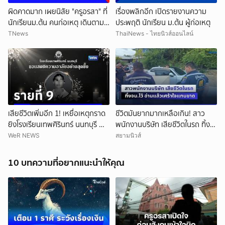
ผิดคาดมาก เผยนิสัย "ครูอรสา" ที่
เรื่องพลิกอีก เปิดรายงานความ
นักเรียนม.ต้น คนก่อเหตุ เดินตาม
ประพฤติ นักเรียน ม.ต้น ผู้ก่อเหตุ
หา
TNews
ThaiNews - ไทยนิวส์ออนไลน์
เสียชีวิตเพิ่มอีก 1! เหยื่อเหตุกราด
ชีวิตมันยากมากเหลือเกิน! สาว
ยิงโรงเรียนเทพศิรินทร์ นนทบุรี ทำ
พนักงานบริษัท เสียชีวิตในรถ ทิ้ง
ยอดเสียชีวิตสะสมรวมเป็น 9 ราย
จม.ไว้ อ่านแล้วเศร้าใจแทบขาด
WeR NEWS
สยามนิวส์
แล้ว
10 บทความที่อยากแนะนำให้คุณ