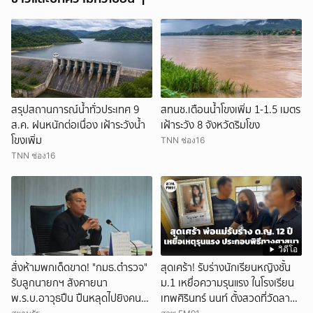
สรุปสถานการณ์น้ำทั่วประเทศ 9
สทนช.เตือนน้ำโขงเพิ่ม 1-1.5 เมตร
ส.ค. ฝนหนักต่อเนื่อง เฝ้าระวังน้ำ
เฝ้าระวัง 8 จังหวัดริมโขง
โขงเพิ่ม
TNN ช่อง16
TNN ช่อง16
วิดีโอ
สั่งห้ามพกเด็ดขาด! "กมธ.ตำรวจ"
สุดเศร้า! รับร่างนักเรียนหญิงชั้น
รับลูกนายกฯ สังคายนา
ม.1 เหยื่อความรุนแรง ในโรงเรียน
พ.ร.บ.อาวุธปืน ปืนหลุดไปยิงคน
เทพศิรินทร์ นนท์ ตั้งสวดที่วัดลาด