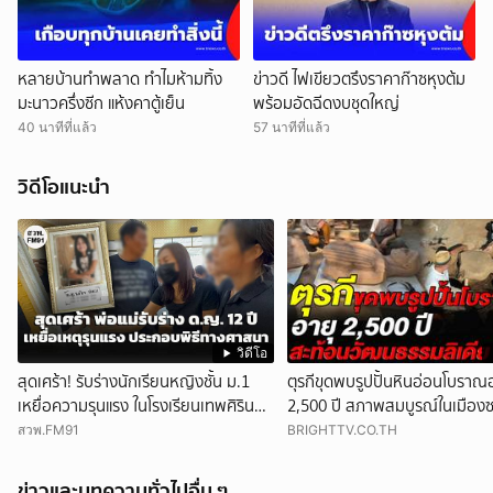
หลายบ้านทำพลาด ทำไมห้ามทิ้ง
ข่าวดี ไฟเขียวตรึงราคาก๊าซหุงต้ม
มะนาวครึ่งซีก แห้งคาตู้เย็น
พร้อมอัดฉีดงบชุดใหญ่
40 นาทีที่แล้ว
57 นาทีที่แล้ว
วิดีโอแนะนำ
วิดีโอ
สุดเศร้า! รับร่างนักเรียนหญิงชั้น ม.1
ตุรกีขุดพบรูปปั้นหินอ่อนโบราณ
เหยื่อความรุนแรง ในโรงเรียนเทพศิรินทร์
2,500 ปี สภาพสมบูรณ์ในเมืองซ
นนท์ ตั้งสวดที่วัดลาดปลาดุก
ชี้สะท้อนวัฒนธรรมลิเดีย
สวพ.FM91
BRIGHTTV.CO.TH
ข่าวและบทความทั่วไปอื่น ๆ