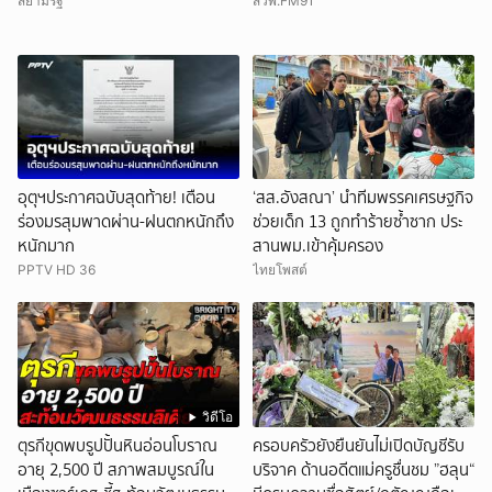
"เจ้าของต้องติดคุกด้วย"
ปลาดุก
สยามรัฐ
สวพ.FM91
อุตุฯประกาศฉบับสุดท้าย! เตือน
‘สส.อังสณา’ นำทีมพรรคเศรษฐกิจ
ร่องมรสุมพาดผ่าน-ฝนตกหนักถึง
ช่วยเด็ก 13 ถูกทำร้ายซ้ำซาก ประ
หนักมาก
สานพม.เข้าคุ้มครอง
PPTV HD 36
ไทยโพสต์
วิดีโอ
ตุรกีขุดพบรูปปั้นหินอ่อนโบราณ
ครอบครัวยังยืนยันไม่เปิดบัญชีรับ
อายุ 2,500 ปี สภาพสมบูรณ์ใน
บริจาค ด้านอดีตแม่ครูชื่นชม ”ฮลุน“