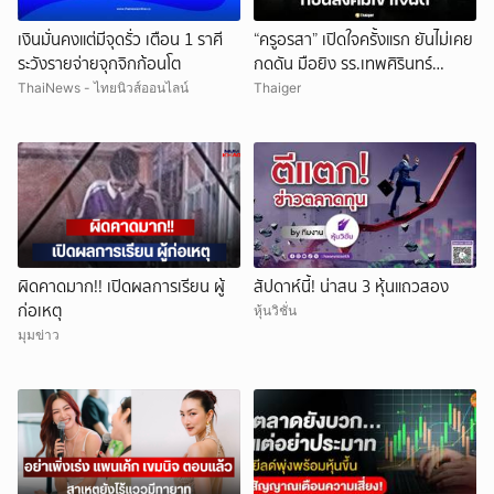
เงินมั่นคงแต่มีจุดรั่ว เตือน 1 ราศี
“ครูอรสา” เปิดใจครั้งแรก ยันไม่เคย
ระวังรายจ่ายจุกจิกก้อนโต
กดดัน มือยิง รร.เทพศิรินทร์
นนทบุรี
ThaiNews - ไทยนิวส์ออนไลน์
Thaiger
ผิดคาดมาก!! เปิดผลการเรียน ผู้
สัปดาห์นี้! น่าสน 3 หุ้นแถวสอง
ก่อเหตุ
หุ้นวิชั่น
มุมข่าว
ยกเลิก