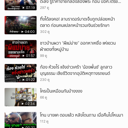
ตะลึง รู้ราคาขายกล้องส่องพระ ก่อน ปอศ.เตรียม
บุกรวบ?
07:19
297 ดู
ทิ้งได้ลงคอ! ลาบราดอร์บาดเจ็บถูกปล่อยหน้า
ตลาด ก่อนคนแปลกหน้ารวมเงินช่วยรักษา
04:00
302 ดู
ชาวบ้านผวา “ผีแม่ม่าย” ออกหาเหยื่อ แห่แขวน
ผ้าแดงทั้งหมู่บ้าน
01:57
99 ดู
ก้อง ห้วยไร่ แจ้งข่าวเศร้า 'น้องพั้นช์' ลูกสาว
บุญธรรม เสียชีวิตจากอุบัติเหตุทางรถยนต์
01:22
230 ดู
ใครเป็นเหมือนกันบ้างงงง
66 ดู
02:34
โทน บางแค ตอบแล้ว หลังโดนถาม เมื่อคืนไปไหนมา
112 ดู
00:31