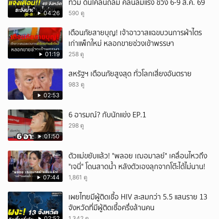
ท่วม ดินโคลนถล่ม คลื่นลมแรง ช่วง 6-9 ส.ค. 69
04:26
590 ดู
เตือนภัยสายบุญ! เจ้าอาวาสแฉขบวนการผ้าไตร
เก่าแพ็กใหม่ หลอกขายช่วงเข้าพรรษา
01:19
258 ดู
สหรัฐฯ เตือนภัยสูงสุด ทั่วโลกเสี่ยงอันตราย
983 ดู
02:53
6 อารมณ์? กับนักแข่ง EP.1
298 ดู
01:50
ตัวแม่ขยับแล้ว! "พลอย เฌอมาลย์" เคลื่อนไหวถึง
"เจนี่" โดนสาดน้ำ หลังตัวเองลุกจากโต๊ะได้ไม่นาน!
07:44
1,861 ดู
เผยไทยมีผู้ติดเชื้อ HIV สะสมกว่า 5.5 แสนราย 13
จังหวัดที่มีผู้ติดเชื้อครึ่งล้านคน
02:52
1,342 ดู