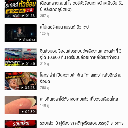
เดือดกลางถนน! ไรเดอร์หัวร้อนเตะหน้าหญิงวัย 61
ปี หลังเกิดอุบัติเหตุ
01:53
257 ดู
สไปเดอร์-แมน แบรนด์ นิว เดย์
125 ดู
ตัวอย่าง
จีนส่งมอบเรือขนส่งรถยนต์พลังงานสะอาดลำที่ 3
จุได้ 10,800 คัน เตรียมปล่อยเกาหลีใต้เช่าทำเงิน
01:49
219 ดู
โลกระส่ำ! เปิดความสำคัญ “ทะเลแดง” หลังอิหร่าน
จ่อปิด
04:43
758 ดู
สาวกินเจลาโต้ดัง เจอเศษแก้ว เคี้ยวจนเลือดไหล
148 ดู
02:30
รวบแล้ว! 3 ผู้ต้องหา คดีทุจริตสอบบรรจุข้าราชการ