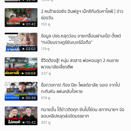
2 คนร้ายจ่อยิง อินฟลูฯ เม็กซิกันดับคาไลฟ์ | ข่าว
ช่องวัน
01:42
153 ดู
ข้อมูล ปชช.หลุดว่อน ขายเกลื่อนผ่านเน็ต ตั้งแต่
"ทะเบียนราษฎร์ยันเบอร์มือถือ"
02:02
119 ดู
ชึวิตต้องสู้! หนุ่ม สงสาร พ่อหอบลูก 2 คนขาย
พวงมาลัยเลี้ยงชีพ
04:04
337 ดู
ช็อกวงการ! ก้อง ปิยะ โพสต์อาลัย จอเจ จากไป
กะทันหัน แฟนคลับใจหาย
00:36
576 ดู
ทนายอั๋น โต้ข่าวติดคุก ยันไม่ใช่ตน สภาทนายฯ จ่อ
สอบคลิปหลุดส่อขัดมรรยาท
10:42
301 ดู