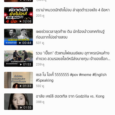
ดราม่าหมวดนัทยังไม่จบ ล่าสุดตำรวจแจ้ง 4 ข้อหา
205 ดู
02:06
เผยช่วงเวลาสุดท้าย ดิน นักร้องนำวงทศกัณฐ์
ก่อนจากไปอย่างสงบ
00:44
531 ดู
รวบ “เปี๊ยก” ตัวแทนไฟแนนซ์แสบ อุทาหรณ์คนค้าง
ค่างวด สวมรอยสไลด์หนีส่งนายทุน เจ้าของช็อก
หนี้ยังอยู่ - รถปลิว เสียหายกว่า 600,000 บาท
01:53
239 ดู
เยส โน โอเค้้้้ 5555555 #pov #meme #English
#Speaking
01:33
592 ดู
อาลัย เคย์ลี ฮอตเทิล จาก Godzilla vs. Kong
388 ดู
01:55