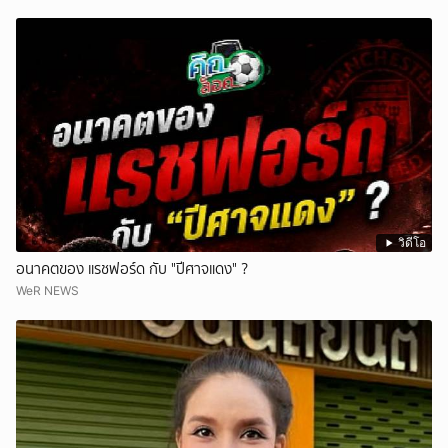
วิดีโอ
อนาคตของ แรชฟอร์ด กับ "ปีศาจแดง" ?
WeR NEWS