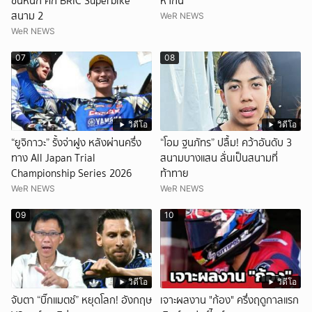
ชนหนัก ศึก BRIC Superbike
หากิน”
สนาม 2
WeR NEWS
WeR NEWS
07
08
วิดีโอ
วิดีโอ
“ยูจิกาวะ” รั้งจ่าฝูง หลังผ่านครึ่ง
“โอม ฐนภัทร” ปลื้ม! คว้าอันดับ 3
ทาง All Japan Trial
สนามบางแสน ลั่นเป็นสนามที่
Championship Series 2026
ท้าทาย
WeR NEWS
WeR NEWS
09
10
วิดีโอ
วิดีโอ
จับตา “บิ๊กแมตช์” หยุดโลก! อังกฤษ
เจาะผลงาน "ก้อง" ครึ่งฤดูกาลแรก