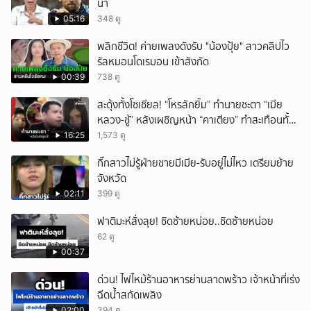
น่า
05:16
348 ดู
พลิกชีวิต! ค่ายเพลงดังรับ "น้องปุ้ย" สาวคลิปไว
รัลหมอนโดเรมอน เข้าสังกัด
00:39
738 ดู
สะดุ้งทั้งโซเชียล! “โหรลักยิ้ม” ทำนายชะตา “เมีย
หลวง-ชู้” หลังเผชิญหน้า “คาเตียง” ทำสะเทือนทั้ง
ประเทศ
16:25
1,573 ดู
กิ๊กสาวไม่รู้ฝ่ายชายมีเมีย-รับอยู่ไม่ไหว เตรียมย้าย
จังหวัด
02:11
399 ดู
ฟาติมะห์สั่งลุย! ชิดซ้ายหน่อย..ชิดซ้ายหน่อย
62 ดู
00:37
ด่วน! ไฟไหม้ร้านอาหารย่านลาดพร้าว เจ้าหน้าที่เร่ง
ฉีดน้ำสกัดเพลิง
02:00
394 ดู