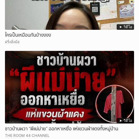
วิดีโอ
ใครเป็นเหมือนกันบ้างงงง
ฝรั่งอั่งม้อ
วิดีโอ
ชาวบ้านผวา “ผีแม่ม่าย” ออกหาเหยื่อ แห่แขวนผ้าแดงทั้งหมู่บ้าน
THE ROOM 44 CHANNEL