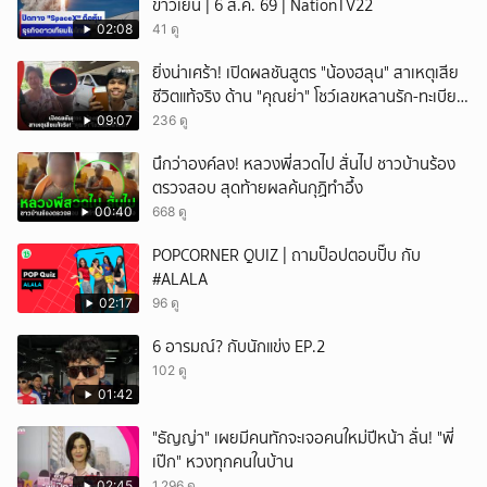
ข่าวเย็น | 6 ส.ค. 69 | NationTV22
02:08
41 ดู
ยิ่งน่าเศร้า! เปิดผลชันสูตร "น้องฮลุน" สาเหตุเสีย
ชีวิตแท้จริง ด้าน "คุณย่า" โชว์เลขหลานรัก-ทะเบียน
รถเคลื่อนร่าง!
09:07
236 ดู
นึกว่าองค์ลง! หลวงพี่สวดไป สั่นไป ชาวบ้านร้อง
ตรวจสอบ สุดท้ายผลค้นกุฏิทำอึ้ง
00:40
668 ดู
POPCORNER QUIZ | ถามป็อปตอบปั๊บ กับ
#ALALA
02:17
96 ดู
6 อารมณ์? กับนักแข่ง EP.2
102 ดู
01:42
"ธัญญ่า" เผยมีคนทักจะเจอคนใหม่ปีหน้า ลั่น! "พี่
เป๊ก" หวงทุกคนในบ้าน
02:45
1,296 ดู