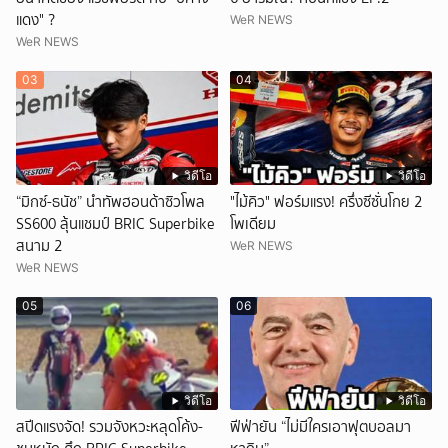
แดง" ?
WeR NEWS
WeR NEWS
03
04
วิดีโอ
วิดีโอ
“มิกซ์-ธนัช” นำทัพฮอนด้าซิวโพล
"ไม้คิว" ฟอร์มแรง! ครึ่งซีซั่นโกย 2
SS600 ลุ้นแชมป์ BRIC Superbike
โพเดียม
สนาม 2
WeR NEWS
WeR NEWS
05
06
วิดีโอ
วิดีโอ
สปีดแรงจัด! รวมจังหวะหลุดโค้ง-
ฟีฟ่ายัน “ไม่มีใครเอาฟุตบอลมา