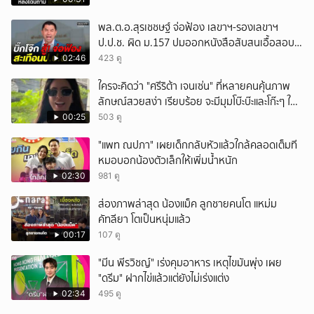
พล.ต.อ.สุรเชชษฐ์ จ่อฟ้อง เลขาฯ-รองเลขาฯ
ป.ป.ช. ผิด ม.157 ปมออกหนังสือสับสนเอื้อสอบ
คดีซ้ำซ้อน
02:46
423 ดู
ใครจะคิดว่า "ศรีริต้า เจนเซ่น" ที่หลายคนคุ้นภาพ
ลักษณ์สวยสง่า เรียบร้อย จะมีมุมโบ๊ะบ๊ะและโก๊ะๆ ให้
ได้อมยิ้มเหมือนกัน งานนี้ทำเอาแฟนๆ ทั้งเอ็นดูทั้ง
00:25
503 ดู
หัวเราะ
"แพท ณปภา" เผยเด็กกลับหัวแล้วใกล้คลอดเต็มที
หมอบอกน้องตัวเล็กให้เพิ่มน้ำหนัก
02:30
981 ดู
ส่องภาพล่าสุด น้องแม็ค ลูกชายคนโต แหม่ม
คัทลียา โตเป็นหนุ่มแล้ว
00:17
107 ดู
"มีน พีรวิชญ์" เร่งคุมอาหาร เหตุไขมันพุ่ง เผย
"ดรีม" ฝากไข่แล้วแต่ยังไม่เร่งแต่ง
02:34
495 ดู