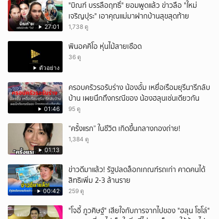
"บิณฑ์ บรรลือฤทธิ์" ยอมพูดแล้ว ข่าวลือ "ใหม่
เจริญปุระ" เอาคุณแม่มาฝากบ้านสุขสุดท้าย
27:01
1,738 ดู
พินอคคิโอ หุ่นไม้สายเชือด
36 ดู
ตัวอย่าง
ครอบครัวรอรับร่าง น้องอั้ม เหยื่อเรือมยุรีนารีกลับ
บ้าน เผยนึกถึงกรณีของ น้องฮลุนเช่นเดียวกัน
01:46
95 ดู
“ครั้งแรก” ในชีวิต เกิดขึ้นกลางกองถ่าย!
1,384 ดู
01:13
ข่าวดีมาแล้ว! รัฐปลดล็อกเกณฑ์รถเก่า คาดคนได้
สิทธิเพิ่ม 2-3 ล้านราย
00:42
259 ดู
"โจอี้ ภูวศิษฐ์" เสียใจกับการจากไปของ "ฮลุน โซโล่"