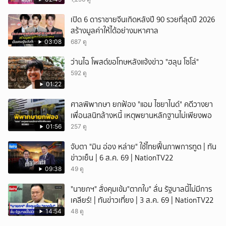
เปิด 6 ดาราชายจีนเกิดหลังปี 90 รวยที่สุดปี 2026
สร้างมูลค่าให้ได้อย่างมหาศาล
03:08
687 ดู
ว่านไฉ โพสต์ขอโทษหลังแจ้งข่าว "ฮลุน โซโล่"
592 ดู
01:22
ศาลพิพากษา ยกฟ้อง "แอม ไซยาไนด์" คดีวางยา
เพื่อนสนิทล้างหนี้ เหตุพยานหลักฐานไม่เพียงพอ
01:56
257 ดู
จับตา "มิน อ่อง หล่าย" ใช้ไทยฟื้นภาพการทูต | ทัน
ข่าวเย็น | 6 ส.ค. 69 | NationTV22
09:38
49 ดู
"นายกฯ" สั่งคุมเข้ม"ตากใบ" ลั่น รัฐบาลนี้ไม่มีการ
เคลียร์! | ทันข่าวเที่ยง | 3 ส.ค. 69 | NationTV22
14:54
48 ดู