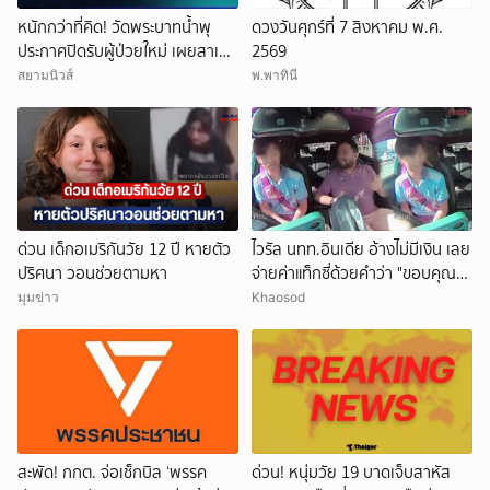
หนักกว่าที่คิด! วัดพระบาทน้ำพุ
ดวงวันศุกร์ที่ 7 สิงหาคม พ.ศ.
ประกาศปิดรับผู้ป่วยใหม่ เผยสาเหตุ
2569
สุดสะเทือนใจ
สยามนิวส์
พ.พาทินี
ด่วน เด็กอเมริกันวัย 12 ปี หายตัว
ไวรัล นทท.อินเดีย อ้างไม่มีเงิน เลย
ปริศนา วอนช่วยตามหา
จ่ายค่าแท็กซี่ด้วยคำว่า "ขอบคุณ"
คนขับอึ้ง แห่วิจารณ์
มุมข่าว
Khaosod
สะพัด! กกต. จ่อเช็กบิล ‘พรรค
ด่วน! หนุ่มวัย 19 บาดเจ็บสาหัส