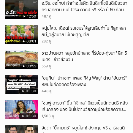
อ.วีระ ขอโทษ! ถ้าทำอะไรผิด ยินดีแก้ไขยินดีเยียวยา
ยกเลิก
กรมอุทยาน ยันไปจริง คาดปี 59 หรือ ปี 60 ก่อน
ปิดให้พัก
12:50
487 ดู
หนุ่มใหญ่ เดือด! รบเขมรให้สูญเสียทำไม ทีลูกหลา
ยมึ_อยู่สบาย ไม่เคยสูญเสีย
03:01
282 ดู
ชาวบ้านผวา หลุมยักษ์กลาง "ไร่อ้อย-ทุ่งนา" ลึก 5
เมตร | ข่าวช่องวัน
03:52
559 ดู
"อนุทิน" เป่าแซกฯ เพลง "My Way" ด้าน "อันวาร์"
หยิบไมค์กอดคอร้องเพลง
03:30
448 ดู
”ชมพู่ อารยา“ ยิ้ม “เจ๊เกล“ มีแววเป็นนักดนตรี หลัง
เล่นกลอง มองเป็นไปตามวัยอายุน้อยร้อยความ
สามารถ
03:30
1,503 ดู
จับตา “บิ๊กแมตช์” หยุดโลก! อังกฤษ VS อาร์เจนติ