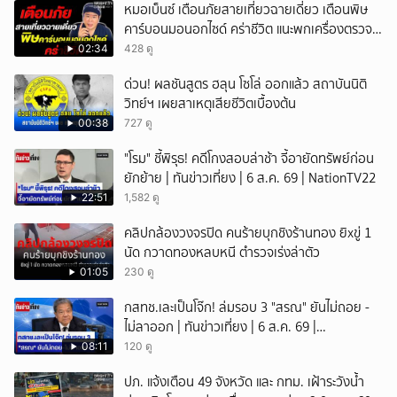
หมอเบ็นซ์ เตือนภัยสายเที่ยวฉายเดี่ยว เตือนพิษ
คาร์บอนมอนอกไซด์ คร่าชีวิต แนะพกเครื่องตรวจ
วัดติดตัว
02:34
428 ดู
ด่วน! ผลชันสูตร ฮลุน โซโล่ ออกแล้ว สถาบันนิติ
วิทย์ฯ เผยสาเหตุเสียชีวิตเบื้องต้น
00:38
727 ดู
"โรม" ชี้พิรุธ! คดีโกงสอบล่าช้า จี้อายัดทรัพย์ก่อน
ยักย้าย | ทันข่าวเที่ยง | 6 ส.ค. 69 | NationTV22
22:51
1,582 ดู
คลิปกล้องวงจรปิด คนร้ายบุกชิงร้านทอง ยิxขู่ 1
นัด กวาดทองหลบหนี ตำรวจเร่งล่าตัว
01:05
230 ดู
กสทช.เละเป็นโจ๊ก! ล่มรอบ 3 "สรณ" ยันไม่ถอย -
ไม่ลาออก | ทันข่าวเที่ยง | 6 ส.ค. 69 |
NationTV22
08:11
120 ดู
ปภ. แจ้งเตือน 49 จังหวัด และ กทม. เฝ้าระวังน้ำ