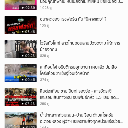
ขอบคุณที่พาไปเห็นในสิ่งที่ไม่เคยเห็น ขอให้น้องไปสู่
สุคติ
02:39
1,028 ดู
อนาคตของ แรชฟอร์ด กับ "ปีศาจแดง" ?
105 ดู
03:48
ไวรัลทั่วโลก! สาวไทยถอนสายบัวงดงาม ให้ทหาร
ม้าอังกฤษ
00:23
829 ดู
สะเทือนใจ! อธิบดีกรมอุทยานฯ เผยแล้ว ปมเสือ
โคร่งห้วยขาแข้งจู่โจมเจ้าหน้าที่
00:45
374 ดู
สืบต่อแก๊งมะขามเปียก! รองจ๋อ - สารวัตรแจ๊ะ
แกะรอยเส้นทางเงิน จับเพิ่มอีกหิ้ว 1.5 แสน ยัด
สินบน
07:43
290 ดู
น้ำป่าหลากท่วมถนน–บ้านเรือน ตำบลโชคชัย
อ.ดอยหลวง ผู้ว่าฯ เชียงรายสั่งทุกหน่วยเร่งช่วย
เหลือประชาชน
01:22
144 ดู