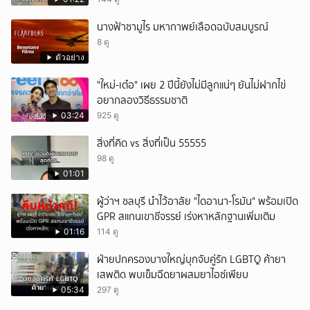
นางฟ้าซามูไร มหากาพย์เลือดฉบับสมบูรณ์
8 ดู
ตัวอย่าง
"ใหม่-เต๋อ" เผย 2 ปีนี้ยังไม่มีลูกแน่ๆ ยันไม่ฝากไข่
อยากลองวิธีธรรมชาติ
03:24
925 ดู
สิ่งที่คิด vs สิ่งที่เป็น 55555
98 ดู
01:01
ผู้ว่าฯ ชลบุรี นำไว้อาลัย "ไดอานา-โรมัน" พร้อมเปิด
GPR สแกนเขาชีจรรย์ เร่งหาหลักฐานเพิ่มเติม
01:16
114 ดู
ฝ่ายปกครองบางใหญ่บุกจับคู่รัก LGBTQ ค้ายา
เสพติด พบเข็มฉีดยาผสมยาไอซ์เพียบ
05:34
297 ดู