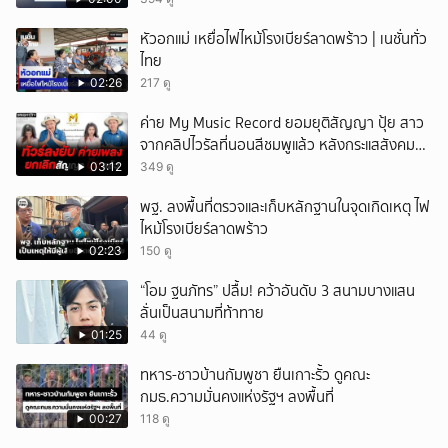
หัวอกแม่ เหยื่อไฟไหม้โรงเบียร์ลาดพร้าว | เนชั่นทั่ว
ไทย
02:26
217 ดู
ค่าย My Music Record ยอมยุติสัญญา ปุ้ย สาว
จากคลิปไวรัลที่นอนสีชมพูแล้ว หลังกระแสสังคม
และคนในวงการวิจารณ์เรื่องความเหมาะสม
03:12
349 ดู
พฐ. ลงพื้นที่ตรวจและเก็บหลักฐานในจุดเกิดเหตุ ไฟ
ไหม้โรงเบียร์ลาดพร้าว
02:23
150 ดู
“โอม ฐนภัทร” ปลื้ม! คว้าอันดับ 3 สนามบางแสน
ลั่นเป็นสนามที่ท้าทาย
01:25
44 ดู
ทหาร-ชาวบ้านกัมพูชา ยืนเกาะรั้ว ดูคณะ
กมธ.ความมั่นคงแห่งรัฐฯ ลงพื้นที่
00:27
118 ดู