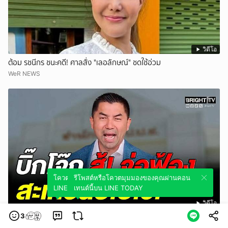
วิดีโอ
ต้อม รชนีกร ชนะคดี! ศาลสั่ง "เลอลักษณ์" ชดใช้อ่วม
WeR NEWS
โควตมุมมองของคุณผ่านคอนเทนต์นี้บน
รีโพสต์หรือโควตมุมมองของคุณผ่านคอน
LINE TODAY
เทนต์นี้บน LINE TODAY
วิดีโอ
พล.ต.อ.สุรเชชษฐ์ จ่อฟ้อง เลขาฯ-รองเลขาฯ ป.ป.ช. ผิด ม.157 ปมออก
3
หนังสือสับสนเอื้อสอบคดีซ้ำซ้อน