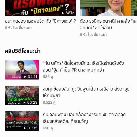
วิดีโอ
อนาคตของ แรชฟอร์ด กับ "ปีศาจแดง" ?
ต้อม รชนีกร ชนะคดี! ศาลสั่ง "เ
ลักษณ์" ชดใช้อ่วม
6 ชั่วโมงที่ผ่านมา
6 ชั่วโมงที่ผ่านมา
คลิปวิดีโอแนะนำ
"กัน นภัทร" ติดใจสายมัทฉะ เล็งเปิดร้านจริงจัง
ส่วน "ฐิสา" เป็น PR น่าจะเหมาะกว่า
04:11
636 ดู
จบทุกข้อสงสัย! ทูตจีนพูดแล้ว กรณีข่าว ส่งอาวุธ
ให้กัมพูชา
00:29
8,522 ดู
กัน จอมพลัง มอบกล้องวงจรปิด 40 ตัว อุดจุด
เสี่ยงหลังคดีสะเทือนขวัญ
01:35
690 ดู