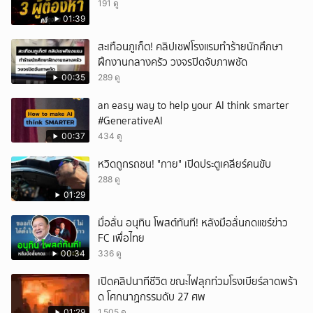
191 ดู
01:39
สะเทือนภูเก็ต! คลิปเชฟโรงแรมทำร้ายนักศึกษา
ฝึกงานกลางครัว วงจรปิดจับภาพชัด
00:35
289 ดู
an easy way to help your AI think smarter
#GenerativeAI
00:37
434 ดู
หวิดถูกรถชน! "กาย" เปิดประตูเคลียร์คนขับ
288 ดู
01:29
มื่อลั่น อนุทิน โพสต์ทันที! หลังมือลั่นกดแชร์ข่าว
FC เพื่อไทย
00:34
336 ดู
เปิดคลิปนาทีชีวิต ขณะไฟลุกท่วมโรงเบียร์ลาดพร้า
ด โศกนาฏกรรมดับ 27 ศพ
01:29
1,505 ดู