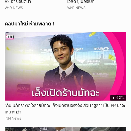
VS อาร์เจนติน่า
เวิลด์ ซูเปอร์ไบค์
WeR NEWS
WeR NEWS
คลิปมาใหม่ ห้ามพลาด !
วิดีโอ
"กัน นภัทร" ติดใจสายมัทฉะ เล็งเปิดร้านจริงจัง ส่วน "ฐิสา" เป็น PR น่าจะ
เหมาะกว่า
INN News