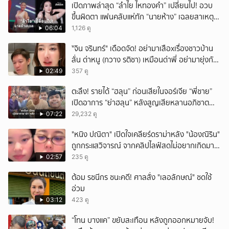
เปิดภาพล่าสุด “ลำไย ไหทองคำ” เปลี่ยนไป! อวบ
ขึ้นผิดตา แฟนคลับแห่ทัก “นายห้าง” เฉลยสาเหตุ
ชัด!
06:04
1,126 ดู
ั่"จิน จรินทร์" เดือดจัด! อย่ามาเสือxเรื่องชาวบ้าน
ลั่น ด่าหนู (กวาง รติชา) เหมือนด่าพี่ อย่ามายุ่งกับ
คนของผม จบ!!!
02:49
357 ดู
ตะลึง! รายได้ “ฮลุน” ก่อนเสียในจอร์เจีย “พี่ชาย”
เปิดอาการ “ย่าฮลุน” หลังสูญเสียหลานอภิชาต
บุตร!
07:22
29,232 ดู
"หนิง ปณิตา" เปิดใจเคลียร์ดราม่าหลัง "น้องณิริน"
ถูกกระแสวิจารณ์ จากคลิปไลฟ์สดไม่อยากเกิดมา
หน้าเหมือนพ่อ
02:57
235 ดู
ต้อม รชนีกร ชนะคดี! ศาลสั่ง "เลอลักษณ์" ชดใช้
อ่วม
03:12
423 ดู
“โทน บางแค” ขยับสะเทือน หลังถูกออกหมายจับ!