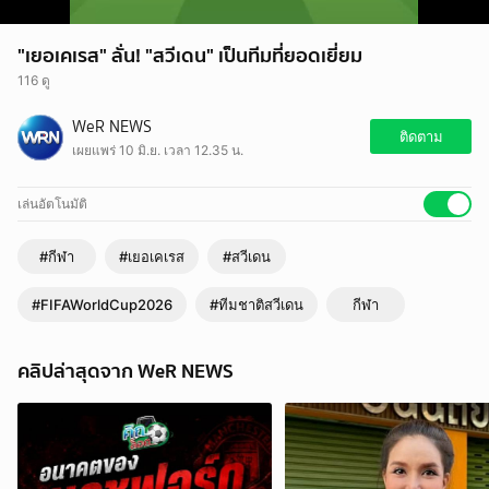
"เยอเคเรส" ลั่น! "สวีเดน" เป็นทีมที่ยอดเยี่ยม
116 ดู
WeR NEWS
ติดตาม
เผยแพร่ 10 มิ.ย. เวลา 12.35 น.
เล่นอัตโนมัติ
#กีฬา
#เยอเคเรส
#สวีเดน
#FIFAWorldCup2026
#ทีมชาติสวีเดน
กีฬา
คลิปล่าสุดจาก WeR NEWS