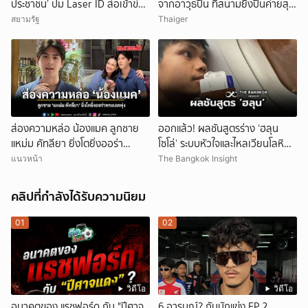
ประชาชน’ ปม Laser ID ส่อเข้าข่าย
จากอาวุธปืน ที่สนามยิงปืนค่ายสุร
ยุบพรรคตาม ม.92
นารี โคราช ตำรวจเร่งสอบสาเหตุ
สยามรัฐ
Thaiger
ส่องความหล่อ น้องแมค ลูกชาย
ออกแล้ว! ผลชันสูตรร่าง ‘ฮลุน
แหม่ม คัทลียา ยิ่งโตยิ่งออร่า
โซโล่’ ระบบหัวใจและไหลเวียนโลหิต
พระเอกพุ่ง
ล้มเหลว
แนวหน้า
The Bangkok Insight
คลิปที่กำลังได้รับความนิยม
01
02
วิดีโอ
วิดีโอ
อนาคตของ แรชฟอร์ด กับ "ปีศาจ
6 อารมณ์? กับนักแข่ง EP.2