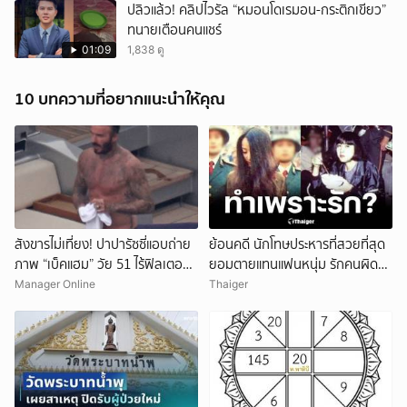
ปลิวแล้ว! คลิปไวรัล “หมอนโดเรมอน-กระติกเขียว”
ทนายเตือนคนแชร์
01:09
1,838 ดู
10 บทความที่อยากแนะนำให้คุณ
สังขารไม่เที่ยง! ปาปารัซซี่แอบถ่าย
ย้อนคดี นักโทษประหารที่สวยที่สุด
ภาพ “เบ็คแฮม” วัย 51 ไร้ฟิลเตอร์
ยอมตายแทนแฟนหนุ่ม รักคนผิด
เผยให้เห็นผมบาง-ศีรษะล้าน
ชีวิตดิ่งเหว
Manager Online
Thaiger