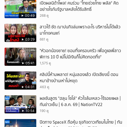
เปิดผลนิด้าโพล! คนร่วม "ไทยช่วยไทย พลัส" คิด
อย่างไรกับรัฐบาลหลังได้รับสิทธิ์
00:49
268 ดู
สาวใต้ ซัด ฌาปนกิจล่มเพราะอะไร บริหารไม่ได้แล้ว
มาโกงคนแก่
03:29
661 ดู
"หัวอกน้องชาย! ยอมทิ้งครอบครัว เพื่อดูแลพี่สาว
พิการ 10 ปี แม้ไม่มีเงินก็ไม่คิดทอดทิ้ง"
05:41
1,575 ดู
คลิปนี้ห้ามพลาด! หนุ่มลองแล้ว เปิดเสียงนี้ ตอน
หมาข้างบ้านเห่าไม่หยุด
04:31
463 ดู
ผลชันสูตร "ฮลุน โซโล่" หัวใจล้มเหลว-ไร้รอยแผล |
ทันข่าวเย็น | 6 ส.ค. 69 | NationTV22
10:54
190 ดู
ปิดทาง SpaceX ถือหุ้น ธุจกิจดาวเทียมในไทย | ทัน