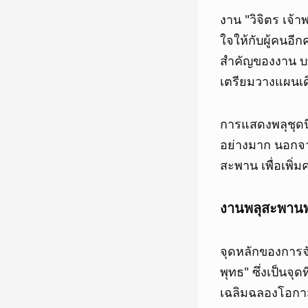
งาน "วิจิตร เจ
ใจให้กับผู้คนอี
สำคัญของงาน บท
เตรียมวางแผนเ
การแสดงพลุชุดน
อย่างมาก นอกจา
สะพาน เพื่อเพิ่
งานพลุสะพานพุ
จุดหลักของการจ
พุทธ" ซึ่งเป็นจ
เฉลิมฉลองโอกา