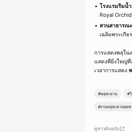
โรงแรมริมน้ำ
Royal Orchid
สวนสาธารณะและ
เฉลิมพระเกีย
การแสดงพลุใน
แสดงที่ยิ่งใหญ่
เวลาการแสดง
พ
#พลุสะพาน
#วิ
#งานพลุสะพานพุทธ
ดูข่าวต้นฉบับ