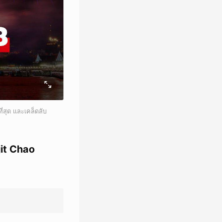
่สุด และเคล็ดลับ
jit Chao