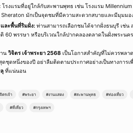
:
โรงแรมที่อยู่ใกล้กับสะพานพุทธ เช่น โรงแรม Millennium 
ยกเลิก
 Sheraton มักเป็นจุดชมที่มีความสะดวกสบายและมีมุมมอง
พื้นที่ริมฝั่ง:
ท่านสามารถเลือกชมได้จากฝั่งธนบุรี เช่
รติ 60 พรรษา หรือบริเวณใกล้ปากคลองตลาดในฝั่งพระนค
งาน
วิจิตร เจ้าพระยา 2568
เป็นโอกาสสำคัญที่ไม่ควรพล
ที่สุดชุดหนึ่งของปี อย่าลืมติดตามประกาศอย่างเป็นทางการเพ
ลุ
ที่แน่นอน
จิตรเจ้า
#พระยา
#งานแสดง
#สะพานพุทธ
#ท่องเที่ยว
#ที่เที่ยว
#กรุงเทพฯ