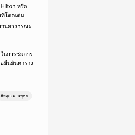
Hilton หรือ
ที่โดดเด่น
น สวนสาธารณะ
ร
าดในการชมการ
ื่อยืนยันตาราง
#พลุสะพานพุทธ