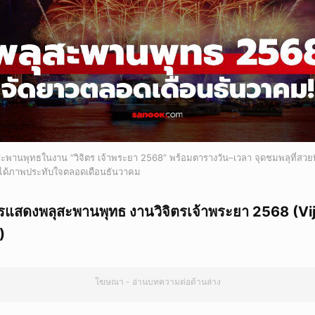
สะพานพุทธในงาน “วิจิตร เจ้าพระยา 2568” พร้อมตารางวัน–เวลา จุดชมพลุที่สวยที
ได้ภาพประทับใจตลอดเดือนธันวาคม
รแสดงพลุสะพานพุทธ งานวิจิตรเจ้าพระยา 2568 (Vi
)
โฆษณา - อ่านบทความต่อด้านล่าง