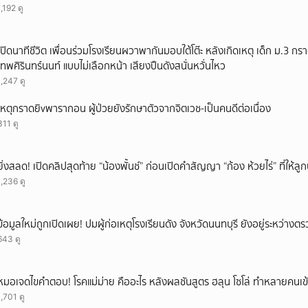
1,192 ดู
ยกเลิก
เปิดนาทีชีวิต เพื่อนร่วมโรงเรียนผวาพากันมอบใต้โต๊ะ หลังเกิดเหตุ เด็ก ม.3 กร
เทพศิรินทร์นนท์ แบบไม่เลือกหน้า เสียงปืนดังสนั่นหวั่นไหว
1,247 ดู
เหตุกราดยิvพารากอน ผู้ป่วยยังรักษาตัวจากจิตเวช-เป็นคนดีต่อเนื่อง
311 ดู
ยิ่งสลด! เปิดคลิปสุดท้าย “น้องพั้นช์” ก่อนเปิดคำสัญญา “ก้อง ห้วยไร่” ที่ให้
1,236 ดู
ข้อมูลใหม่ถูกเปิดเผย! ปมผู้ก่อเหตุโรงเรียนดัง จังหวัดนนทบุรี ยังอยู่ระหว่าง
643 ดู
หมอเจดไขคำตอบ! โรคแม่ม่าย คืออะไร หลังผลชันสูตร ฮลุน โซโล่ ทำหลายคนเข้
1,701 ดู