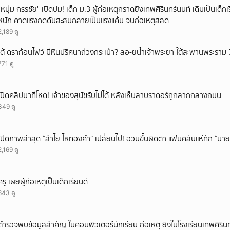
"หนุ่ม กรรชัย" เปิดปม! เด็ก ม.3 ผู้ก่อเหตุกราดยิงเทพศิรินทร์นนท์ เดิมเป็นเด็กเร
หนัก คาดแรงกดดันสะสมกลายเป็นแรงแค้น จนก่อเหตุสลด
2,189 ดู
เต้ ดราก้อนไฟว์ มีหินปริศนาถ่วงกระเป๋า? ลอ-ยน้ำเจ้าพระยา ใต้สะพานพระราม 
771 ดู
เปิดคลิปนาทีโหด! เจ้าของสุนัขรับไม่ได้ หลังเห็นลาบราดอร์ถูกลากกลางถนน
349 ดู
เปิดภาพล่าสุด “ลำไย ไหทองคำ” เปลี่ยนไป! อวบขึ้นผิดตา แฟนคลับแห่ทัก “นาย
2,169 ดู
ครู เผยผู้ก่อเหตุเป็นเด็กเรียนดี
643 ดู
ตำรวจพบข้อมูลสำคัญ ในคอมพิวเตอร์นักเรียน ก่อเหตุ ยิงในโรงเรียนเทพศิรินท