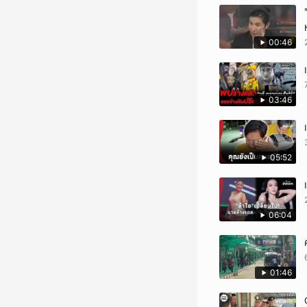
00:46
03:46
05:52
06:04
01:46