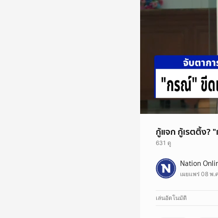
กู้แจก กู้เรตติ้ง
631 ดู
นายกรณ์ จาติกวณิช สส.
Nation Onli
173 พร้อมเสนอให้รัฐบ
เผยแพร่ 08 พ.ค
ปัญหาที่ปลายเหตุด้าน 
เลือก คือ "ทำ" หรือ "ไ
จึงต้องตัดสินใจออกมา
เล่นอัตโนมัติ