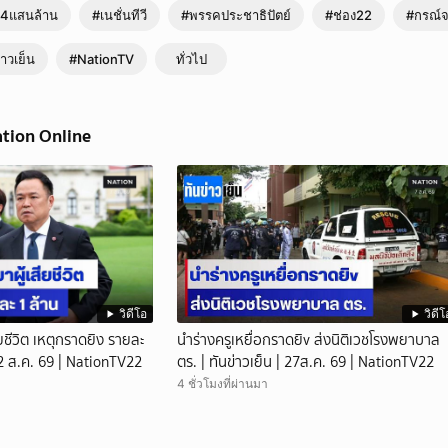
ิน4แสนล้าน
#เนชั่นทีวี
#พรรคประชาธิปัตย์
#ช่อง22
#กรณ์จ
าวเย็น
#NationTV
ทั่วไป
ation Online
วิดีโอ
วิดีโ
ียชีวิต เหตุกราดยิง รายละ
นำร่างครูเหยื่อกราดยิv ส่งนิติเวชโรงพยาบาล
| 2 ส.ค. 69 | NationTV22
ตร. | ทันข่าวเย็น | 27ส.ค. 69 | NationTV22
4 ชั่วโมงที่ผ่านมา