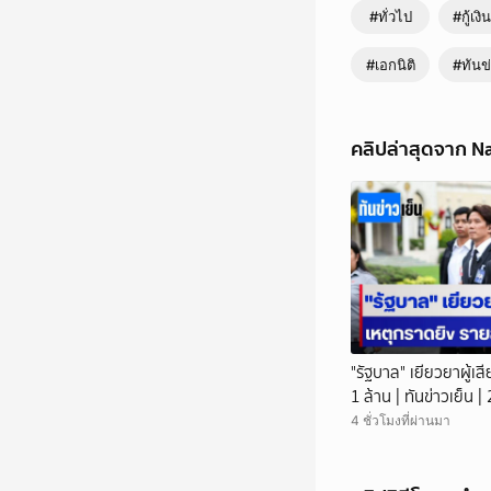
#ทั่วไป
#กู้เง
#เอกนิติ
#ทันข่
คลิปล่าสุดจาก N
"รัฐบาล" เยียวยาผู้เส
1 ล้าน | ทันข่าวเย็น 
4 ชั่วโมงที่ผ่านมา