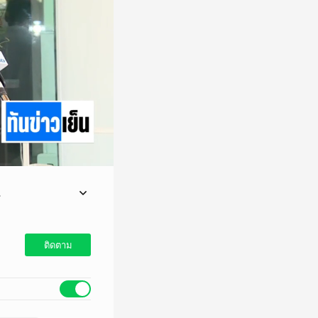
2
ธรรมนูญ มาตรา 172 และ
ทนการกู้เงินมาแก้
ติดตาม
เงินฯ ว่ามีเพียง 2 ทาง
ม่ได้