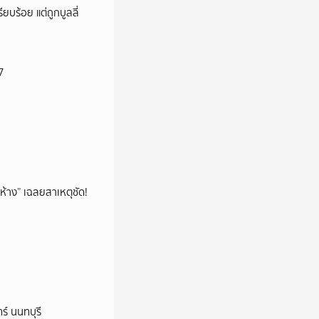
ียบร้อย แต่ถูกบูลลี่
7
ห้าง” เฉลยสาเหตุชัด!
ร์ นนทบุรี