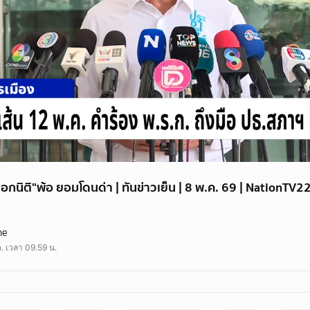
? "เอกนิติ"พ้อ ยอมโดนด่า | ทันข่าวเย็น | 8 พ.ค. 69 | NationTV2
บัญชีรายชื่อ พรรคประชาธิปัตย์ ย้ำว่าการออก พ.ร.ก. กู้เงินฯ ครั้งนี้ขัดต่อรัฐ
ne
าลแก้ปัญหาพลังงานที่ต้นเหตุด้วยการปรับสูตรราคาน้ำมันหรือลดภาษีสรรพสามิต แ
. เวลา 09.59 น.
เอกนิติ นิติทัณฑ์ประภาศ รองนายกฯ และ รมว.คลัง แจงเหตุจำเป็นต้องออก พ.ร.ก. กู้
ม่ทำ" ซึ่งหากนิ่งเฉยอาจเลี่ยงคำวิจารณ์ได้ แต่จะปล่อยให้ประเทศเกิดความเสียหายไ
ตรการเพื่อรักษาผลประโยชน์ส่วนรวม