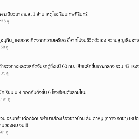
เคาะเยียวยารายละ 1 ล้าน เหตุโรงเรียนเทพศิรินทร์
236 ดู
_อนุทิน_ เผยอาจเกิดจากความเครียด ชี้หากไม่จบชีวิตตัวเอง ความสูญเสียอาจร
158 ดู
ตำรวจทางหลวงสกัดจับรถตู้ซิ่งหนี 60 กม. เสียหลักขึ้นเกาะกลาง รวบ 43 แรง
105 ดู
นักเรียน ม.4 กอดกันดิ่งชั้น 6 โรงเรียนดังสายไหม
1,191 ดู
ั่"จิน จรินทร์" เดือดจัด! อย่ามาเสือxเรื่องชาวบ้าน ลั่น ด่าหนู (กวาง รติชา) เหมือ
คนของผม จบ!!!
561 ดู