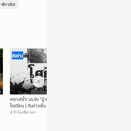
าติกวณิช
อ
วิดีโอ
เคราะห์ซ้ำ! นร.ยิv "ปู่-ย่า" ก่อนมาก่อเหตุที่
ชวนเที่ยว “ของดีศ
โรงเรียน | ทันข่าวเย็น | 7 ส.ค. 69 | NationTV22
ของอร่อย | เนชั่นท
4 ชั่วโมงที่ผ่านมา
6 ชั่วโมงที่ผ่านมา