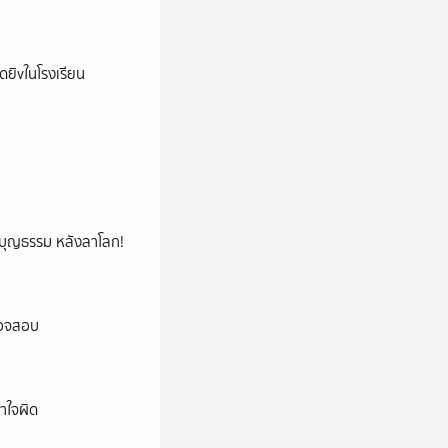
าดยิvในโรงเรียน
ลูกบุญธรรม หลังลาโลก!
ตรวจสอบ
าใจผิด