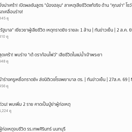
ยิ่งน่าเศร้า! เปิดผลชันสูตร "น้องฮลุน" สาเหตุเสียชีวิตแท้จริง ด้าน "คุณย่า" โ
รถเคลื่อนร่าง!
345 ดู
"รัฐบาล" เยียวยาผู้เสียชีวิต เหตุกราดยิง รายละ 1 ล้าน | ทันข่าวเย็น | 2 ส.ค.
410 ดู
สุดเศร้า! พบร่าง "เต้ ดราก้อนไฟว์" เสียชีวิตในแม่น้ำเจ้าพระยา
648 ดู
นำร่างครูเหยื่อกราดยิv ส่งนิติเวชโรงพยาบาล ตร. | ทันข่าวเย็น | 27ส.ค. 69 
456 ดู
ด่วน! พบเพิ่ม 2 ราย คาดเป็นปู่ย่าผู้ก่อเหตุ
5,224 ดู
ผู้ก่อเหตุจบชีวิต รร.เทพศิรินทร์ นนทบุรี