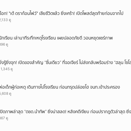
ช็อก! "เต้ ดราก้อนไฟว์" เสียชีวิตแล้ว ยิ่งเศร้า! เปิดโพสต์สุดท้ายก่อนจากไป
2,133 ดู
นักเรียน เล่านาทีระทึกเหตุโรงเรียน เผยปลอดภัยดี วอนหยุดแชร์ภาพ
896 ดู
ยิ่งรู้ยิ่งจุก! เปิดของสำคัญ “ชิ้นเดียว” ที่จอเจียร์ ไม่ส่งกลับพร้อมร่าง “ฮลุน โซ
11,345 ดู
พ่อเด็กผู้ก่อเหตุ เดินทางไปโรงเรียน ก่อนทรุดปล่อยโฮ จนท.เข้าประครอง
5,608 ดู
เปิดภาพล่าสุด “ตชด.นำทัพ” ยิ่งน่าสลด! หลังคดีเงียบ ก่อนปรากฎตัวล่าสุด ยิ่ง
867 ดู