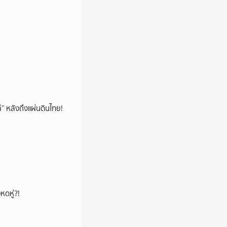
โล่” หลังถึงแผ่นดินไทย!
หดหู่?!