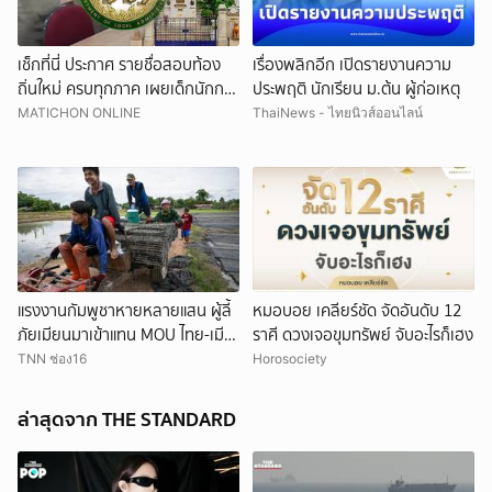
เช็กที่นี่ ประกาศ รายชื่อสอบท้อง
เรื่องพลิกอีก เปิดรายงานความ
ถิ่นใหม่ ครบทุกภาค เผยเด็กนักการ
ประพฤติ นักเรียน ม.ต้น ผู้ก่อเหตุ
เมืองดังหลุดอื้อ
MATICHON ONLINE
ThaiNews - ไทยนิวส์ออนไลน์
แรงงานกัมพูชาหายหลายแสน ผู้ลี้
หมอบอย เคลียร์ชัด จัดอันดับ 12
ภัยเมียนมาเข้าแทน MOU ไทย-เมีย
ราศี ดวงเจอขุมทรัพย์ จับอะไรก็เฮง
นมาจะเปิดทางแค่ไหน
TNN ช่อง16
Horosociety
ล่าสุดจาก THE STANDARD