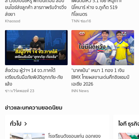
สาวขับเบนซ์หรู พกปืนเถื่อน ลอบ
แผ่นดินไหว 5.1 เขย่าหมู่เกาะ
ขนไอซ์ส่งลูกค้า สารภาพรับจ้างวิ่ง
นิโคบาร์ ห่าง จ.ภูเก็ต 519
ส่งยา
กิโลเมตร
Khaosod
TNN ช่อง16
สั่งด่วน ผู้ว่าฯ 14 จว.ภาคใต้
“นาคแป้น” เหมา 1 ทอง 1 เงิน
เตรียมรับมือภัยพิบัติอุทกภัย-ภัย
BMX ไทยผลงานเด่นศึกชิงแชมป์
แล้ง
เอเชีย 2026
ข่าวเวิร์คพอยท์ 23
INN News
ข่าวและบทความยอดนิยม
ทั่วไป
ไอที ธุรกิ
โรงเรียนดังขอนแก่น ออกแจง