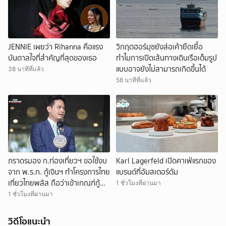
JENNIE เผยว่า Rihanna คือแรง
วิกฤตฮอร์มุซยังส่อเค้ายืดเยื้อ
บันดาลใจที่สำคัญที่สุดของเธอ
ทำไมการเปิดเส้นทางเดินเรือเต็มรูป
แบบอาจยังไม่สามารถเกิดขึ้นได้
38 นาทีที่แล้ว
58 นาทีที่แล้ว
ภราดรมอง ก.ท่องเที่ยวฯ ขอใช้งบ
Karl Lagerfeld เปิดคาเฟ่แรกของ
จาก พ.ร.ก. กู้เงินฯ ทำโครงการไทย
แบรนด์ที่อัมสเตอร์ดัม
เที่ยวไทยพลัส ถือว่าเข้าเกณฑ์กู้
1 ชั่วโมงที่ผ่านมา
เงินฉุกเฉิน
1 ชั่วโมงที่ผ่านมา
วิดีโอแนะนำ