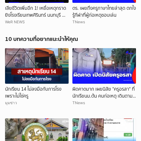
เสียชีวิตเพิ่มอีก 1! เหยื่อเหตุกราด
ตร. เผยถึงครูภาษาไทยล่าสุด ตกใจ
ยิงโรงเรียนเทพศิรินทร์ นนทบุรี ทำ
รู้กีฬาที่ผู้ก่อเหตุชอบเล่น
ยอดเสียชีวิตสะสมรวมเป็น 9 ราย
WeR NEWS
TNews
แล้ว
10 บทความที่อยากแนะนำให้คุณ
นักเรียน 14 ไม่ลงมือกับภารโรง
ผิดคาดมาก เผยนิสัย "ครูอรสา" ที่
เพราะไม่ใช่ครู
นักเรียนม.ต้น คนก่อเหตุ เดินตาม
หา
มุมข่าว
TNews