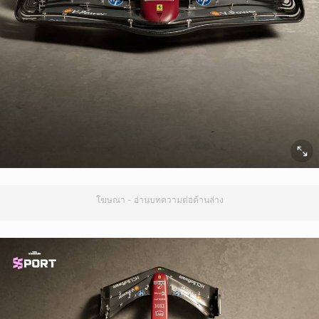
โฆษณา - อ่านบทความต่อด้านล่าง