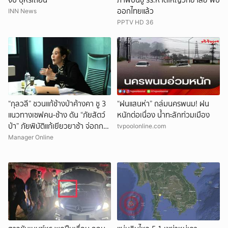
จับ บุหรี่เถื่อน
ภาพปืนขู่ รร.หาดใหญ่วิทยาลัย พบ
ออกไทยแล้ว
INN News
PPTV HD 36
“กุลวลี” ชวนแก้ช้างป่าค้างคา ชู 3
“ฝนแสนห่า” ถล่มนครพนม! ฝน
แนวทางเซฟคน-ช้าง ดัน “ภัยสัตว์
หนักต่อเนื่อง น้ำทะลักท่วมเมือง
ป่า” ภัยพิบัติแก้เยียวยาช้า จ่อถก
tvpoolonline.com
กรมอุทยานฯ
Manager Online