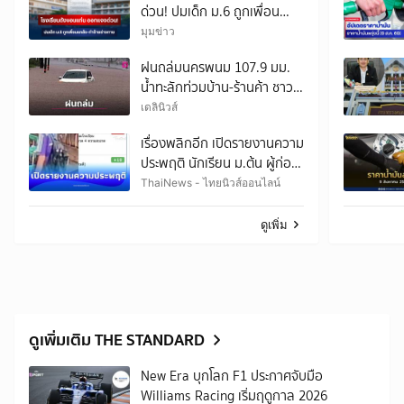
ด่วน! ปมเด็ก ม.6 ถูกเพื่อน
แกล้ง-ทำร้ายร่างกาย
มุมข่าว
ฝนถล่มนครพนม 107.9 มม.
น้ำทะลักท่วมบ้าน-ร้านค้า ชาว
บ้านบอก “ฝนแสนห่า” ไม่เคย
เดลินิวส์
เจอในรอบ 30 ปี
เรื่องพลิกอีก เปิดรายงานความ
ประพฤติ นักเรียน ม.ต้น ผู้ก่อ
เหตุ
ThaiNews - ไทยนิวส์ออนไลน์
ดูเพิ่ม
ดูเพิ่มเติม THE STANDARD
New Era บุกโลก F1 ประกาศจับมือ
Williams Racing เริ่มฤดูกาล 2026