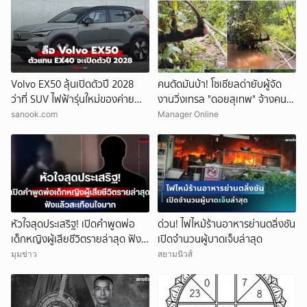
Volvo EX50 ลุ้นเปิดตัวปี 2028
คนตัดมันบ้า! โซเชียลด่ายับผู้จัด
ว่าที่ SUV ไฟฟ้ารุ่นใหม่ของค่าย
งานวิ่งเทรล "ดอยสุเทพ" จ้างคน
สวีเดน
ตัดต้นไม้ปรับเส้นทางในเขตอุทยา
sanook.com
Manager Online
นฯ อ้างเข้าใจผิด
หัวใจสุดประเสริฐ! เปิดคำพูดพ่อ
ด่วน! ไฟไหม้ร้านอาหารย่านตลิ่งชัน
เด็กหญิงผู้เสียชีวิตรายล่าสุด ฟัง
เปิดจำนวนผู้บาดเจ็บล่าสุด
แล้วสะเทือนใจมาก
มุมข่าว
สยามนิวส์