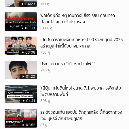
04:23
131 ดู
พ่อเด็กผู้ก่อเหตุ เดินทางไปโรงเรียน ก่อนทรุด
ปล่อยโฮ จนท.เข้าประครอง
00:33
6,888 ดู
เปิด 6 ดาราชายจีนเกิดหลังปี 90 รวยที่สุดปี 2026
สร้างมูลค่าให้ได้อย่างมหาศาล
03:08
750 ดู
ประกาศตามหา “เต้ ดราก้อนไฟว์”
245 ดู
01:23
'ญี่ปุ่น' แผ่นดินไหว! ขนาด 7.1 พบอาคารพังถล่ม
ไฟดับหลายพื้นที่
04:11
398 ดู
รร.ดังขอนแก่น แจงปมเด็กถูกแกล้ง ชี้เกิดจากทวง
เงิน บุหรี่จี้ อีกฝ่ายปฏิเสธ
02:52
87 ดู