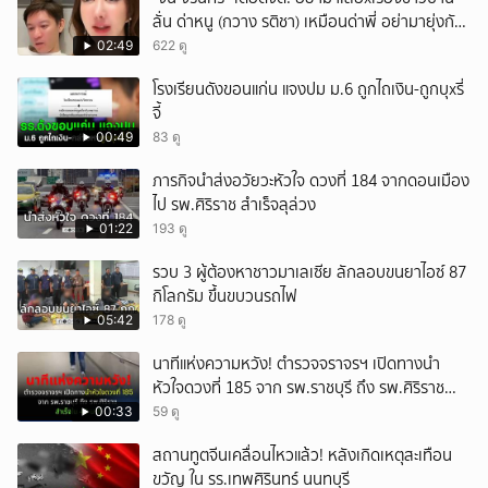
ลั่น ด่าหนู (กวาง รติชา) เหมือนด่าพี่ อย่ามายุ่งกับ
คนของผม จบ!!!
02:49
622 ดู
โรงเรียนดังขอนแก่น แจงปม ม.6 ถูกไถเงิน-ถูกบุxรี่
จี้
00:49
83 ดู
ภารกิจนำส่งอวัยวะหัวใจ ดวงที่ 184 จากดอนเมือง
ไป รพ.ศิริราช สำเร็จลุล่วง
01:22
193 ดู
รวบ 3 ผู้ต้องหาชาวมาเลเซีย ลักลอบขนยาไอซ์ 87
กิโลกรัม ขึ้นขบวนรถไฟ
05:42
178 ดู
นาทีแห่งความหวัง! ตำรวจจราจรฯ เปิดทางนำ
หัวใจดวงที่ 185 จาก รพ.ราชบุรี ถึง รพ.ศิริราช
สำเร็จใน 48 นาที
00:33
59 ดู
สถานทูตจีนเคลื่อนไหวแล้ว! หลังเกิดเหตุสะเทือน
ขวัญ ใน รร.เทพศิรินทร์ นนทบุรี