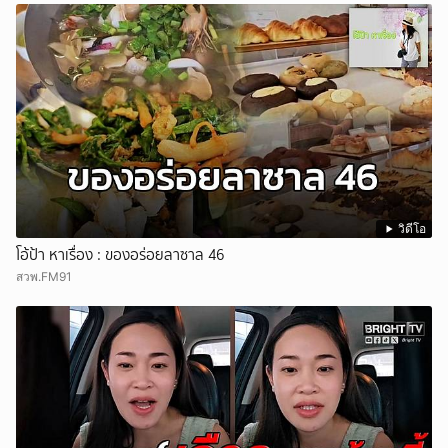
วิดีโอ
โอ้ป้า หาเรื่อง : ของอร่อยลาซาล 46
สวพ.FM91