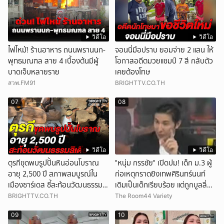
วิดีโอ
วิดีโอ
ไฟไหม้! ร้านอาหาร ถนนพรานนก-
จอนนี่มือปราบ ยอมจ่าย 2 แสน ให้
พุทธมณฑล สาย 4 เบื้องต้นมีผู้
โอกาสอดีตมวยแชมป์ 7 สี กลับตัว
บาดเจ็บหลายราย
เคยต้องโทษ
สวพ.FM91
BRIGHTTV.CO.TH
07
08
วิดีโอ
วิดีโอ
ตุรกีขุดพบรูปปั้นหินอ่อนโบราณ
"หนุ่ม กรรชัย" เปิดปม! เด็ก ม.3 ผู้
อายุ 2,500 ปี สภาพสมบูรณ์ใน
ก่อเหตุกราดยิงเทพศิรินทร์นนท์
เมืองซาร์เดส ชี้สะท้อนวัฒนธรรมลิ
เดิมเป็นเด็กเรียบร้อย แต่ถูกบูลลี่
เดีย
หนัก คาดแรงกดดันสะสมกลายเป็น
BRIGHTTV.CO.TH
The Room44 Variety
แรงแค้น จนก่อเหตุสลด
09
10