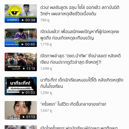
ด่วน! ผลชันสูตร ฮลุน โซโล่ ออกแล้ว สถาบันนิติ
วิทย์ฯ เผยสาเหตุเสียชีวิตเบื้องต้น
00:38
789 ดู
เปิดปมแล้ว! เพื่อนสนิทเผยปัญหาที่ผู้ก่อเหตุเคย
พูดถึง ก่อนเกิดเหตุสะเทือนขวัญ
00:40
1,776 ดู
เปิดภาพล่าสุด “ตชด.นำทัพ” ยิ่งน่าสลด! หลังคดี
เงียบ ก่อนปรากฎตัวล่าสุด ยิ่งหดหู่?!
13:18
1,499 ดู
นาทีระทึก! เด็กนักเรียนหมอบใต้โต๊ะ หลังเกิดเหตุยิง
กันในโรงเรียน
01:33
1,294 ดู
“ครั้งแรก” ในชีวิต เกิดขึ้นกลางกองถ่าย!
1,547 ดู
01:13
เปิดใจครั้งแรก! พ่อนักเรียนผู้ก่อเหตุ พูดถึงเหตุ