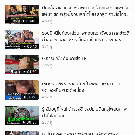
ปิดกล้องแล้วครับ ซีรีส์พระเอกเรื่องแรกของแพทริค
แฟนๆ ขอ พรุ่งนี้ออนเลยได้ไหม ล่าสุดเคาะชื่อไทย
แล้ว
03:00
489 ดู
รอบนี้หนีไปท้องแล้วนะ พลอยหอหวังประกาศข่าวดี
กำลังจะมีน้อง เผยรีแอ็คจากป้าคริส เตรียมละลาย
ทรัพย์
03:16
371 ดู
6 อารมณ์? กับนักแข่ง EP.1
385 ดู
01:50
เหตุกราดยิvพารากอน ผู้ป่วยยังรักษาตัวจาก
จิตเวช-เป็นคนดีต่อเนื่อง
01:51
457 ดู
รู้แล้วอยู่ที่ไหน! ตำรวจชี้แจงปม อดีตครูโพสต์ภาพ
ปืxในไลน์กลุ่ม
00:37
237 ดู
ญี่ปุ่น จ่อคุมตลาด "การ์ดเกม" หลังราคาพุ่ง