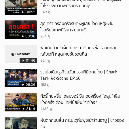
ในโรงเรียน เทพศิรินทร์ นนทบุรี
00:52
343 ดู
สุดเศร้า ครอบครัวรับศwผู้เสียชีวิต เหตุยิvใน
โรงเรียนเทพศิรินทร์ นนทบุรี
00:36
264 ดู
ฟินเกินต้าน! แจ็คกี้-เกรท วรินทร ช็อตสวมกอด
หลังเวที หลุดแคปชั่นชวนคิด
01:46
324 ดู
รวมไอเดียธุรกิจนวัตกรรมฝีมือคนไทย | Shark
Tank Re-Scene_EP.66
09:36
192 ดู
ทัวร์ไทยพรึ่บ! ถล่มจอร์เจีย ดองเรื่อง “ฮลุน” เสีย
ชีวิตครึ่งเดือน ไทยโบ้ยยับช้าที่ใคร?
31:14
1,133 ดู
ฝนตกถนนลื่น กระบะตู้ทึบพุ่งเข้าร้านชาบู | ข่าวช่อง
วัน