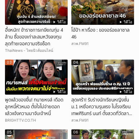
วิดีโอ
วิดีโอ
อึ้งหนัก! ข้าราชการเกษียณทุ่ม 4
โอ้ป้า หาเรื่อง : ของอร่อยลาซาล
ล้าน ซื้อของเก่าสะสมหวังลงทุน
46
สุดท้ายเจอความจริงช็อก
สวพ.FM91
ThaiNews - ไทยนิวส์ออนไลน์
03
04
วิดีโอ
วิดีโอ
พูดแล้วของขึ้น! ทนายหงส์ เดือด
สุดเศร้า! รับร่างนักเรียนหญิงชั้น
ลูกหนี้หัวหมอ ตั้งใจไม่จ่ายดอก
ม.1 เหยื่อความรุนแรง ในโรงเรียน
แล้วแจ้งความมาจับเจ้าหนี้
เทพศิรินทร์ นนท์ ตั้งสวดที่วัดลาด
ปลาดุก
BRIGHTTV.CO.TH
สวพ.FM91
05
06