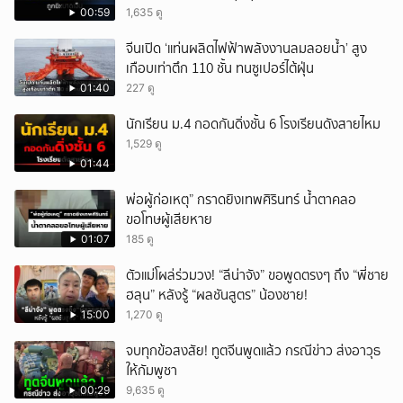
00:59
1,635 ดู
จีนเปิด ‘แท่นผลิตไฟฟ้าพลังงานลมลอยน้ำ’ สูง
เกือบเท่าตึก 110 ชั้น ทนซูเปอร์ไต้ฝุ่น
01:40
227 ดู
นักเรียน ม.4 กอดกันดิ่งชั้น 6 โรงเรียนดังสายไหม
1,529 ดู
01:44
พ่อผู้ก่อเหตุ” กราดยิงเทพศิรินทร์ น้ำตาคลอ
ขอโทษผู้เสียหาย
01:07
185 ดู
ตัวแม่โผล่ร่วมวง! “ลีน่าจัง” ขอพูดตรงๆ ถึง “พี่ชาย
ฮลุน” หลังรู้ “ผลชันสูตร” น้องชาย!
15:00
1,270 ดู
จบทุกข้อสงสัย! ทูตจีนพูดแล้ว กรณีข่าว ส่งอาวุธ
ให้กัมพูชา
00:29
9,635 ดู