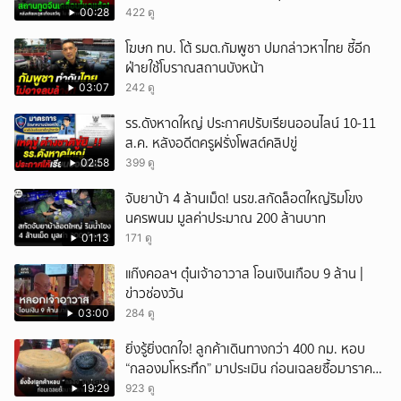
00:28
422 ดู
โฆษก ทบ. โต้ รมต.กัมพูชา ปมกล่าวหาไทย ชี้อีก
ฝ่ายใช้โบราณสถานบังหน้า
03:07
242 ดู
รร.ดังหาดใหญ่ ประกาศปรับเรียนออนไลน์ 10-11
ส.ค. หลังอดีตครูฝรั่งโพสต์คลิปขู่
02:58
399 ดู
จับยาบ้า 4 ล้านเม็ด! นรข.สกัดล็อตใหญ่ริมโขง
นครพนม มูลค่าประมาณ 200 ล้านบาท
01:13
171 ดู
แก๊งคอลฯ ตุ๋นเจ้าอาวาส โอนเงินเกือบ 9 ล้าน |
ข่าวช่องวัน
03:00
284 ดู
ยิ่งรู้ยิ่งตกใจ! ลูกค้าเดินทางกว่า 400 กม. หอบ
“กลองมโหระทึก” มาประเมิน ก่อนเฉลยซื้อมาราคา
เท่าไหร่?
19:29
923 ดู