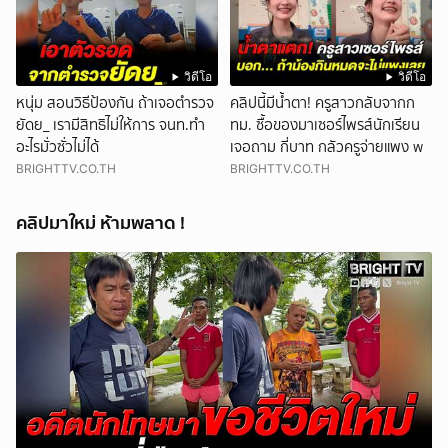
วิดีโอ
วิดีโอ
หนุ่ม สอนวิธีป้องกัน ถ้าเจอตำรวจ
คลิปนี้มีน้ำตา! ครูสาวกลับจากก
ยัดย_ เรามีสิทธิไม่ให้การ จนท.ทำ
ทม. ซื้อของมาเซอร์ไพรส์นักเรียน
อะไรมั่วซั่วไม่ได้
เจอถาม กี่บาท กลัวครูจ่ายแพง w
BRIGHTTV.CO.TH
BRIGHTTV.CO.TH
คลิปมาใหม่ ห้ามพลาด !