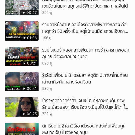
เขตร้อนในมหาสมุทรแปซิฟิกตะวันตกและทะเลจีนใต้
00:47
292 ดู
รวบคาหน้างาน! จอมโจรตัดสายไฟทางหลวง ก่อ
เหตุกว่า 50 ครั้ง เป็นเหตุให้ถนนมือ รถชนเจ็บตาย
หลายสิบราย เสียหายราว 10 ล้าน
01:36
156 ดู
รวบไรเดอร์ หลอกสาวพัฒนาการช้า สารภาพออก
อุบาย อ้างจะสอนวิชานวด
03:21
693 ดู
รู้แล้ว! เพื่อน ม.3 เฉลยสาเหตุติด 0 ภาษาไทยก่อน
เล่านาทีระทึกกลางห้องเรียน
00:41
586 ดู
ใครจะคิดว่า "ศรีริต้า เจนเซ่น" ที่หลายคนคุ้นภาพ
ลักษณ์สวยสง่า เรียบร้อย จะมีมุมโบ๊ะบ๊ะและโก๊ะๆ ให้
ได้อมยิ้มเหมือนกัน งานนี้ทำเอาแฟนๆ ทั้งเอ็นดูทั้ง
00:25
782 ดู
หัวเราะ
นักเรียน ม.2 เล่าวิธีเอาตัวรอด หลังเห็นเพื่อนถูก
ยิxบาดเจ็บ ในจังหวะชุลมุน