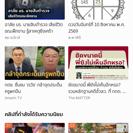
อาลัย นร. นายสิบตำรวจ เสียชีวิต
ดวงวันจันทร์ที่ 10 สิงหาคม พ.ศ.
ขณะฝึกงาน รู้สาเหตุยิ่งเศร้า
2569
สยามนิวส์
พ.พาทินี
กตช. ชื่นชม ‘เรวัช’ กล้าจุดประเด็น
ชัดขนาดนี้ พี่ยังไม่เห็นอีกหรอ?
ครูพกปืน
รวมหลักฐานคดีฮั้วสว. ที่ กกต. ยัง
ไม่สั่งฟ้อง
Amarin TV
The MATTER
คลิปที่กำลังได้รับความนิยม
01
02