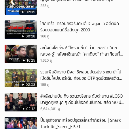
ยกเลิก
258 ดู
02:05
โศกเศร้า! ครอบครัวรับศxเต้ Dragon 5 อดีตนัก
ร้องบอยแบนด์ชื่อดังยุค 2000
00:28
166 ดู
สะดุ้งทั้งโซเชียล! “โหรลักยิ้ม” ทำนายชะตา “เมีย
หลวง-ชู้” หลังเผชิญหน้า “คาเตียง” ทำสะเทือนทั้ง
ประเทศ
16:25
1,620 ดู
รวบเพิ่มอีกราย มิจฉาชีพสวมบัตรประชาชน นำไป
เปิดซิมใหม่เบอร์เดิม ก่อนขอ OTP รูดบัตรเครดิตผู้
เสียหาย
02:38
155 ดู
#หลังม่านบันเทิง ชวนวงร็อกระดับตำนาน #LOSO
มาพูดคุยสนุก ๆ ก่อนไปเจอกันในคอนเสิร์ต '30 ปี
LOSO นานเท่าไรก็รอ'
02:12
6,644,381 ดู
ปั้นธุรกิจจากเครื่องปรุงรสใครทำก็อร่อย | Shark
Tank Re_Scene_EP.71