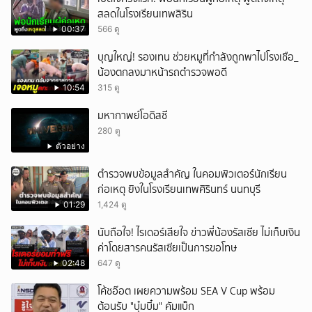
สลดในโรงเรียนเทพสิริน
00:37
566 ดู
บุญใหญ่! รองเทน ช่วยหมูที่กำลังถูกพาไปโรงเชือ_
น้องตกลงมาหน้ารถตำรวจพอดี
10:54
315 ดู
มหากาพย์โอดิสซี
280 ดู
ตัวอย่าง
ตำรวจพบข้อมูลสำคัญ ในคอมพิวเตอร์นักเรียน
ก่อเหตุ ยิงในโรงเรียนเทพศิรินทร์ นนทบุรี
01:29
1,424 ดู
นับถือใจ! ไรเดอร์เสียใจ ข่าวพี่น้องรัสเซีย ไม่เก็บเงิน
ค่าโดยสารคนรัสเซียเป็นการขอโทษ
02:48
647 ดู
โค้ชอ๊อต เผยความพร้อม SEA V Cup พร้อม
ต้อนรับ "บุ๋มบิ๋ม" คัมแบ็ก