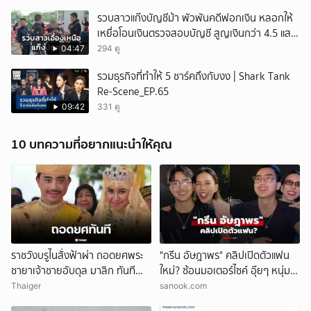
รวบสาวแก๊งบัญชีม้า พัวพันคดีฟอกเงิน หลอกให้
เหยื่อโอนเงินตรวจสอบบัญชี สูญเงินกว่า 4.5 แสน
บาท
04:47
294 ดู
รวมธุรกิจที่ทำให้ 5 ชาร์คถึงกับงง | Shark Tank
Re-Scene_EP.65
09:42
331 ดู
10 บทความที่อยากแนะนำให้คุณ
ราชวังบรูไนสั่งฟ้าผ่า ถอดยศพระ
"กรีน อัษฎาพร" คลิปเปิดตัวแฟน
ชายาเจ้าชายอับดุล มาลิก ทันที
ใหม่? ซ้อนมอเตอร์ไซค์ อุ๊ยๆ หนุ่ม
อ้างพฤติกรรมกระทบพระเกียรติ
หน้าคุ้นๆ
Thaiger
sanook.com
ราชวงศ์