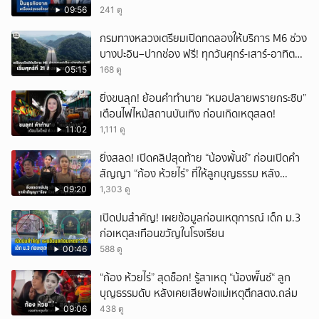
09:56
241 ดู
กรมทางหลวงเตรียมเปิดทดลองให้บริการ M6 ช่วง
บางปะอิน–ปากช่อง ฟรี! ทุกวันศุกร์-เสาร์-อาทิตย์
เริ่มศุกร์ที่ 21 สิงหาคม 2569 นี้
05:15
168 ดู
ยิ่งขนลุก! ย้อนคำทำนาย “หมอปลายพรายกระซิบ”
เตือนไฟไหม้สถานบันเทิง ก่อนเกิดเหตุสลด!
11:02
1,111 ดู
ยิ่งสลด! เปิดคลิปสุดท้าย “น้องพั้นช์” ก่อนเปิดคำ
สัญญา “ก้อง ห้วยไร่” ที่ให้ลูกบุญธรรม หลัง
ลาโลก!
09:20
1,303 ดู
เปิดปมสำคัญ! เผยข้อมูลก่อนเหตุการณ์ เด็ก ม.3
ก่อเหตุสะเทือนขวัญในโรงเรียน
00:46
588 ดู
“ก้อง ห้วยไร่” สุดช็อก! รู้สาเหตุ “น้องพั๊นซ์“ ลูก
บุญธรรมดับ หลังเคยเสียพ่อแม่เหตุตึกสตง.ถล่ม
09:06
438 ดู