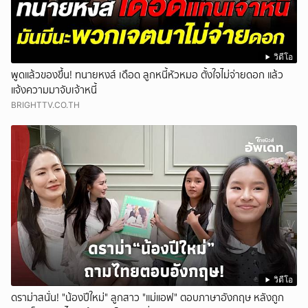
วิดีโอ
พูดแล้วของขึ้น! ทนายหงส์ เดือด ลูกหนี้หัวหมอ ตั้งใจไม่จ่ายดอก แล้ว
แจ้งความมาจับเจ้าหนี้
BRIGHTTV.CO.TH
วิดีโอ
ดราม่าสนั่น! "น้องปีใหม่" ลูกสาว "แม่แอฟ" ตอบภาษาอังกฤษ หลังถูก