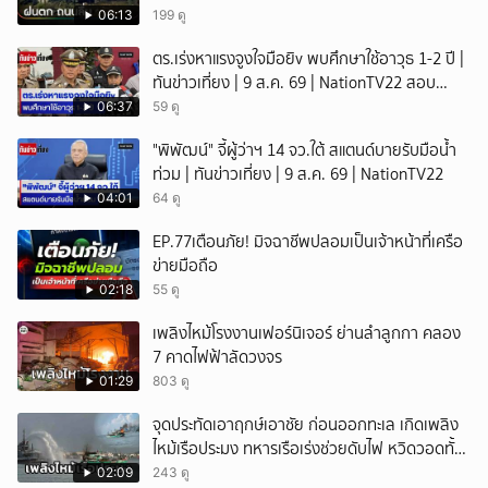
06:13
199 ดู
ตร.เร่งหาแรงจูงใจมือยิv พบศึกษาใช้อาวุธ 1-2 ปี |
ทันข่าวเที่ยง | 9 ส.ค. 69 | NationTV22 สอบ
พยานแล้ว 17 ปาก เร่งตรวจมือถือและหลักฐานที่
06:37
59 ดู
เกิดเหตุ พบปัจจัยหลายด้าน ทั้งครอบครัว โรงเรียน
"พิพัฒน์" จี้ผู้ว่าฯ 14 จว.ใต้ สแตนด์บายรับมือน้ำ
เพื่อน และสื่อโซเ
ท่วม | ทันข่าวเที่ยง | 9 ส.ค. 69 | NationTV22
04:01
64 ดู
EP.77เตือนภัย! มิจฉาชีพปลอมเป็นเจ้าหน้าที่เครือ
ข่ายมือถือ
02:18
55 ดู
เพลิงไหม้โรงงานเฟอร์นิเจอร์ ย่านลำลูกกา คลอง
7 คาดไฟฟ้าลัดวงจร
01:29
803 ดู
จุดประทัดเอาฤกษ์เอาชัย ก่อนออกทะเล เกิดเพลิง
ไหม้เรือประมง ทหารเรือเร่งช่วยดับไฟ หวิดวอดทั้ง
ลำ เคราะห์ดีไร้บาดเจ็บ จ.สงขลา
02:09
243 ดู