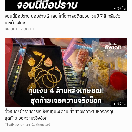
วิดีโอ
จอนนี่มือปราบ ยอมจ่าย 2 แสน ให้โอกาสอดีตมวยแชมป์ 7 สี กลับตัว
เคยต้องโทษ
BRIGHTTV.CO.TH
วิดีโอ
อึ้งหนัก! ข้าราชการเกษียณทุ่ม 4 ล้าน ซื้อของเก่าสะสมหวังลงทุน
สุดท้ายเจอความจริงช็อก
ThaiNews - ไทยนิวส์ออนไลน์