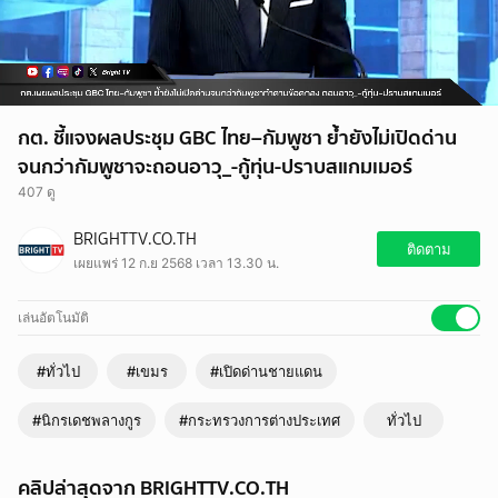
กต. ชี้แจงผลประชุม GBC ไทย–กัมพูชา ย้ำยังไม่เปิดด่าน
จนกว่ากัมพูชาจะถอนอาวุ_-กู้ทุ่น-ปราบสแกมเมอร์
407 ดู
BRIGHTTV.CO.TH
ติดตาม
เผยแพร่ 12 ก.ย 2568 เวลา 13.30 น.
เล่นอัตโนมัติ
#ทั่วไป
#เขมร
#เปิดด่านชายแดน
#นิกรเดชพลางกูร
#กระทรวงการต่างประเทศ
ทั่วไป
คลิปล่าสุดจาก BRIGHTTV.CO.TH