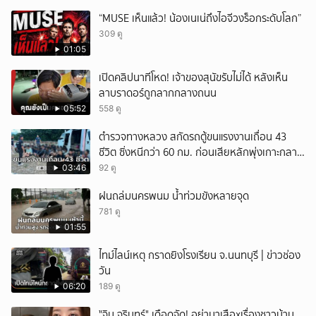
“MUSE เห็นแล้ว! น้องเนเน่ถึงไอจีวงร็อกระดับโลก”
309 ดู
01:05
เปิดคลิปนาทีโหด! เจ้าของสุนัขรับไม่ได้ หลังเห็น
ลาบราดอร์ถูกลากกลางถนน
05:52
558 ดู
ตำรวจทางหลวง สกัดรถตู้ขนแรงงานเถื่อน 43
ชีวิต ซิ่งหนีกว่า 60 กม. ก่อนเสียหลักพุ่งเกาะกลาง
ถนน
03:46
92 ดู
ฝนถล่มนครพนม น้ำท่วมขังหลายจุด
781 ดู
01:55
ไทม์ไลน์เหตุ กราดยิงโรงเรียน จ.นนทบุรี | ข่าวช่อง
วัน
06:20
189 ดู
ั่"จิน จรินทร์" เดือดจัด! อย่ามาเสือxเรื่องชาวบ้าน