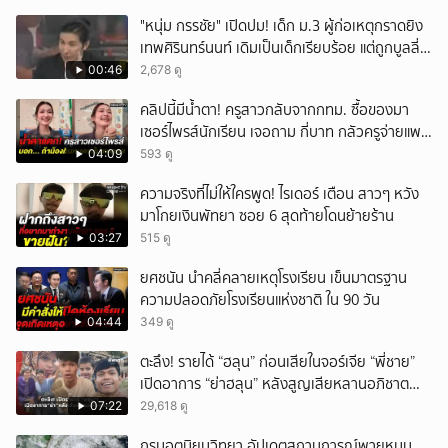
"หนุ่ม กรรชัย" เปิดปม! เด็ก ม.3 ผู้ก่อเหตุกราดยิง
เทพศิรินทร์นนท์ เดิมเป็นเด็กเรียบร้อย แต่ถูกบูลลี่
หนัก คาดแรงกดดันสะสมกลายเป็นแรงแค้น จนก่อ
00:46
2,678 ดู
เหตุสลด
คลิปนี้มีน้ำตา! ครูสาวกลับจากกทม. ซื้อของมา
เซอร์ไพรส์นักเรียน เจอถาม กี่บาท กลัวครูจ่ายแพง
w
04:09
593 ดู
ความจริงที่ไม่ให้ใครพูด! ไรเดอร์ เตือน สาวๆ หวัง
มาโกยเงินพัทยา ซอย 6 สุดท้ายโดนย้ายร้าน
03:27
515 ดู
ยศชนัน นำคลี่คลายเหตุโรงเรียน เข็นมาตรฐาน
ความปลอดภัยโรงเรียนแห่งชาติ ใน 90 วัน
04:44
349 ดู
ตะลึง! รายได้ “ฮลุน” ก่อนเสียในจอร์เจีย “พี่ชาย”
เปิดอาการ “ย่าฮลุน” หลังสูญเสียหลานอภิชาต
บุตร!
07:22
29,618 ดู
กรมอุตุนิยมวิทยา อัปเดตสถานการณ์พายุหมุน