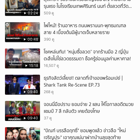
รุนแรง ในโรงเรียนเทพศิรินทร์ นนท์ ตั้งสวดที่วัด
ลาดปลาดุก
02:24
509 ดู
ไฟไหม้! ร้านอาหาร ถนนพรานนก-พุทธมณฑล
สาย 4 เบื้องต้นมีผู้บาดเจ็บหลายราย
00:48
390 ดู
โชคหล่นทับ! “หนุ่มซื้อลวด” จากร้านมือ 2 ญี่ปุ่น
ตะลึงไม่ใช่ลวดธรรมดา ช็อครู้ซ่อนมูลค่ามหาศาล!
15:18
16,507 ดู
ธุรกิจสัตว์เลี้ยง!! ตลาดที่เจ้าของพร้อมเปย์ |
Shark Tank Re-Scene EP.73
09:40
268 ดู
จอนนี่มือปราบ ยอมจ่าย 2 แสน ให้โอกาสอดีตมวย
แชมป์ 7 สี กลับตัว เคยต้องโทษ
09:40
37 ดู
"บิณฑ์ บรรลือฤทธิ์" ยอมพูดแล้ว ข่าวลือ "ใหม่
เจริญปุระ" เอาคุณแม่มาฝากบ้านสุขสุดท้าย