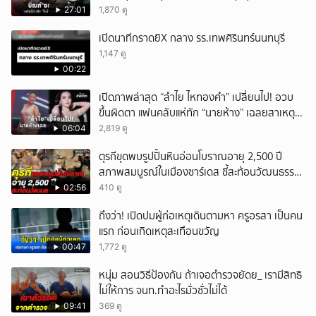
27:01
1,870 ดู
เปิดนาทีกราดยิX กลาง รร.เทพศิรินทร์นนทบุรี
1,147 ดู
00:22
เปิดภาพล่าสุด “ลำไย ไหทองคำ” เปลี่ยนไป! อวบ
ขึ้นผิดตา แฟนคลับแห่ทัก “นายห้าง” เฉลยสาเหตุ
ชัด!
06:04
2,819 ดู
ตุรกีขุดพบรูปปั้นหินอ่อนโบราณอายุ 2,500 ปี
สภาพสมบูรณ์ในเมืองซาร์เดส ชี้สะท้อนวัฒนธรรม
ลิเดีย
02:56
410 ดู
ถึงว่า! เปิดปมผู้ก่อเหตุเดินตามหา ครูอรสา เป็นคน
แรก ก่อนเกิดเหตุสะเทือนขวัญ
00:47
1,772 ดู
หนุ่ม สอนวิธีป้องกัน ถ้าเจอตำรวจยัดย_ เรามีสิทธิ
ไม่ให้การ จนท.ทำอะไรมั่วซั่วไม่ได้
09:41
369 ดู