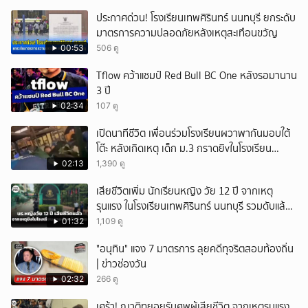
ประกาศด่วน! โรงเรียนเทพศิรินทร์ นนทบุรี ยกระดับ
มาตรการความปลอดภัยหลังเหตุสะเทือนขวัญ
00:53
506 ดู
Tflow คว้าแชมป์ Red Bull BC One หลังรอมานาน
3 ปี
02:34
107 ดู
เปิดนาทีชีวิต เพื่อนร่วมโรงเรียนผวาพากันมอบใต้
โต๊ะ หลังเกิดเหตุ เด็ก ม.3 กราดยิvในโรงเรียน
เทพศิรินทร์นนท์ แบบไม่เลือกหน้า เสียงปืนดังสนั่น
02:13
1,390 ดู
หวั่นไหว
เสียชีวิตเพิ่ม นักเรียนหญิง วัย 12 ปี จากเหตุ
รุนแรง ในโรงเรียนเทพศิรินทร์ นนทบุรี รวมดับแล้ว
9 ราย
01:32
1,109 ดู
"อนุทิน" แจง 7 มาตรการ ลุยคดีทุจริตสอบท้องถิ่น
| ข่าวช่องวัน
02:32
266 ดู
เศร้า! ญาติทยอยรับศพผู้เสียชีวิต จากเหตุรุนแรง