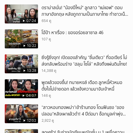
ดราม่าสนั่น! "น้องปีใหม่" ลูกสาว "แม่แอฟ" ตอบ
ภาษาอังกฤษ หลังถูกถามเป็นภาษาไทย ทำชาวเน็ต
ถกสนั่น!
07:24
654 ดู
โอ้ป้า หาเรื่อง : ของอร่อยลาซาล 46
107 ดู
10:22
ยิ่งรู้ยิ่งจุก! เปิดของสำคัญ “ชิ้นเดียว” ที่จอเจียร์ ไม่
ส่งกลับพร้อมร่าง “ฮลุน โซโล่” หลังถึงแผ่นดินไทย!
13:28
14,388 ดู
พูดแล้วของขึ้น! ทนายหงส์ เดือด ลูกหนี้หัวหมอ
ตั้งใจไม่จ่ายดอก แล้วแจ้งความมาจับเจ้าหนี้
04:07
146 ดู
“สาวหอบทองพม่า”เข้าร้านทอง โดนฟันธง “ของ
ปลอม”หลังเผาแล้วดำ! 4 ปีต่อมา ช็อกมูลค่าพุ่ง
มหาศาล!
12:02
2,922 ดู
สุดเศร้า! รับร่างนักเรียนหญิงชั้น ม.1 เหยื่อความ