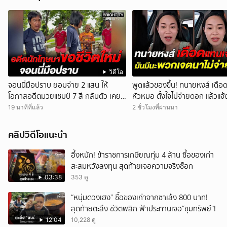
วิดีโอ
จอนนี่มือปราบ ยอมจ่าย 2 แสน ให้
พูดแล้วของขึ้น! ทนายหงส์ เดือด 
โอกาสอดีตมวยแชมป์ 7 สี กลับตัว เคย
หัวหมอ ตั้งใจไม่จ่ายดอก แล้วแจ
ต้องโทษ
มาจับเจ้าหนี้
19 นาทีที่แล้ว
2 ชั่วโมงที่ผ่านมา
คลิปวิดีโอแนะนำ
อึ้งหนัก! ข้าราชการเกษียณทุ่ม 4 ล้าน ซื้อของเก่า
สะสมหวังลงทุน สุดท้ายเจอความจริงช็อก
03:38
353 ดู
“หนุ่มดวงเฮง” ซื้อของเก่าจากซาเล้ง 800 บาท!
สุดท้ายตะลึง ชีวิตพลิก ฟ้าประทานเจอ“ขุมทรัพย์”!
12:04
10,228 ดู