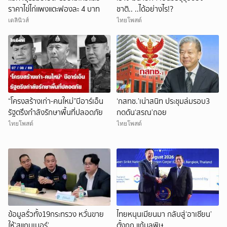
ราคาไข่ไก่แพงแตะฟองละ 4 บาท
ชาติ.. ..ได้อย่างไร!?
เดลินิวส์
ไทยโพสต์
“โครงสร้างเก่า-คนใหม่”บีอาร์เอ็น
‘กสทช.’เน่าสนิท ประชุมล่มรอบ3
รัฐตรึงกำลังรักษาพื้นที่ปลอดภัย
กดดัน‘สรณ’ถอย
ไทยโพสต์
ไทยโพสต์
ข้อมูลรั่วทั้ง19กระทรวง หวั่นขาย
ไทยหนุนเมียนมา กลับสู่‘อาเซียน’
ให้‘สแกมเมอร์’
ตั้งกก.แก้มลพิษ