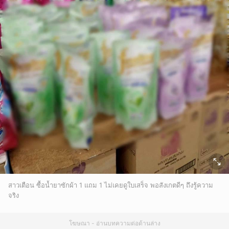
สาวเตือน ซื้อน้ำยาซักผ้า 1 แถม 1 ไม่เคยดูใบเสร็จ พอสังเกตดีๆ ถึงรู้ความ
จริง
โฆษณา - อ่านบทความต่อด้านล่าง