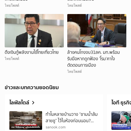
ไทยโพสต์
ไทยโพสต์
ดึงเงินกู้พลังงานใช้ไทยเที่ยวไทย
ล้างคนโกงจบ31สค. มท.พร้อม
รับมือหากถูกฟ้อง ‘โรม’คาใจ
ไทยโพสต์
ตัดตอนการเมือง
ไทยโพสต์
ข่าวและบทความยอดนิยม
ไลฟ์สไตล์
ไอที ธุรกิ
ทำไมหลายบ้านวาง “ชามน้ำส้ม
สายชู” ไว้ในห้องก่อนนอน?
เคล็ดลับราคาประหยัด ตื่นมา
sanook.com