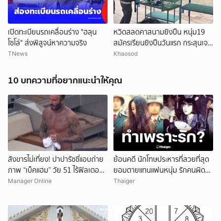
เปิดทะเบียนรถเคลื่อนร่าง "ฮลุน
หวิดสลดคาสนามยิงปืน หนุ่ม19
โซโล่" ส่งพิสูจน์หาความจริง
สมัครเรียนยิงปืนวันแรก กระสุนเจาะ
ท้ายทอย เร่งยื้อชีวิต
TNews
Khaosod
10 บทความที่อยากแนะนำให้คุณ
สังขารไม่เที่ยง! ปาปารัซซี่แอบถ่าย
ย้อนคดี นักโทษประหารที่สวยที่สุด
ภาพ “เบ็คแฮม” วัย 51 ไร้ฟิลเตอร์
ยอมตายแทนแฟนหนุ่ม รักคนผิด
เผยให้เห็นผมบาง-ศีรษะล้าน
ชีวิตดิ่งเหว
Manager Online
Thaiger