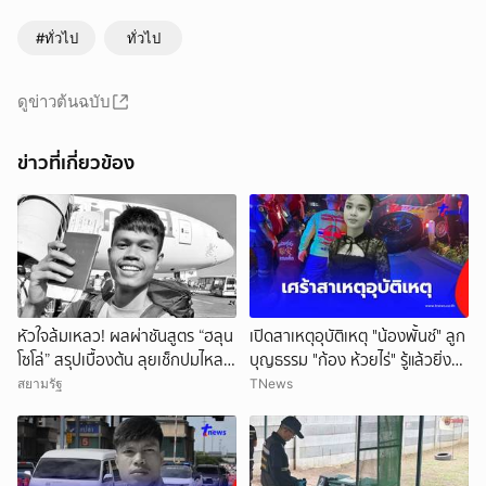
#ทั่วไป
ทั่วไป
ดูข่าวต้นฉบับ
ข่าวที่เกี่ยวข้อง
หัวใจล้มเหลว! ผลผ่าชันสูตร “ฮลุน
เปิดสาเหตุอุบัติเหตุ "น้องพั้นช์" ลูก
โซโล่” สรุปเบื้องต้น ลุยเช็กปมไหล
บุญธรรม "ก้อง ห้วยไร่" รู้แล้วยิ่ง
ตาย ยังไม่ตัดทิ้งสารพิษ
สลดใจ
สยามรัฐ
TNews