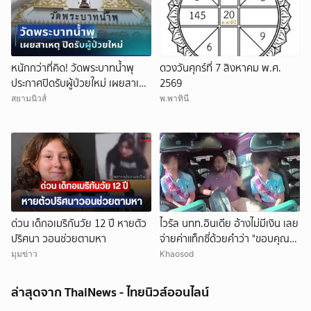
หนักกว่าที่คิด! วัดพระบาทน้ำพุ
ดวงวันศุกร์ที่ 7 สิงหาคม พ.ศ.
ประกาศปิดรับผู้ป่วยใหม่ เผยสาเหตุ
2569
สุดสะเทือนใจ
สยามนิวส์
พ.พาทินี
ด่วน เด็กอเมริกันวัย 12 ปี หายตัว
ไวรัล นทท.อินเดีย อ้างไม่มีเงิน เลย
ปริศนา วอนช่วยตามหา
จ่ายค่าแท็กซี่ด้วยคำว่า "ขอบคุณ"
คนขับอึ้ง แห่วิจารณ์
มุมข่าว
Khaosod
ล่าสุดจาก ThaiNews - ไทยนิวส์ออนไลน์