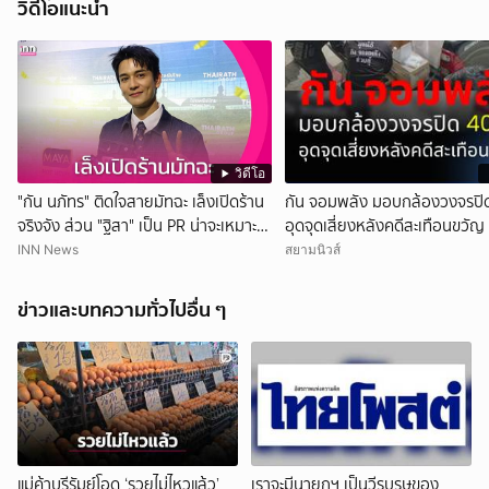
วิดีโอแนะนำ
วิดีโอ
"กัน นภัทร" ติดใจสายมัทฉะ เล็งเปิดร้าน
กัน จอมพลัง มอบกล้องวงจรปิด
จริงจัง ส่วน "ฐิสา" เป็น PR น่าจะเหมาะ
อุดจุดเสี่ยงหลังคดีสะเทือนขวัญ
กว่า
INN News
สยามนิวส์
ข่าวและบทความทั่วไปอื่น ๆ
แม่ค้าบุรีรัมย์โอด ‘รวยไม่ไหวแล้ว’
เราจะมีนายกฯ เป็นวีรบุรุษของ