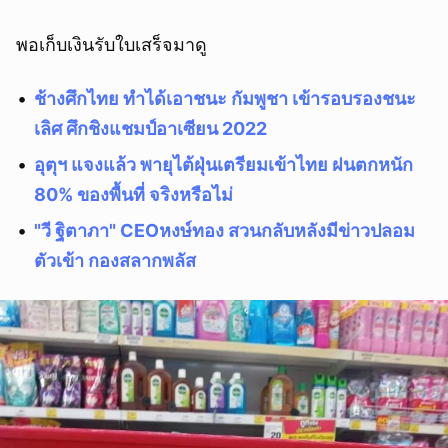
พอเก็บเงินรับใบเสร็จมาดู
ช้างศึกไทย ทำได้เอาชนะ กัมพูชา เข้ารอบรองชนะ
เลิศ ศึกชิงแชมป์อาเซียน 2022
อุตุฯ แจงแล้ว พายุไต้ฝุ่นเตรียมเข้าไทย ฝนตกหนัก
80% ของพื้นที่ จริงหรือไม่
"วี ฐิตาภา" CEOหงษ์ทอง สวนกลับหลังมีข่าวปลอม
ตัวเข้า กองสลากพลัส