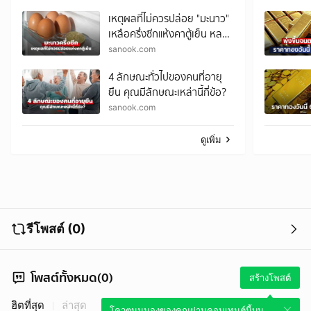
อาจพบความต่าง!
เหตุผลที่ไม่ควรปล่อย "มะนาว"
เหลือครึ่งซีกแห้งคาตู้เย็น หลาย
คนพลาดไม่รู้ตัว
sanook.com
4 ลักษณะทั่วไปของคนที่อายุ
ยืน คุณมีลักษณะเหล่านี้กี่ข้อ?
sanook.com
ดูเพิ่ม
รีโพสต์ (0)
โพสต์ทั้งหมด(0)
สร้างโพสต์
ฮิตที่สุด
ล่าสุด
โควตมุมมองของคุณผ่านคอนเทนต์นี้บน