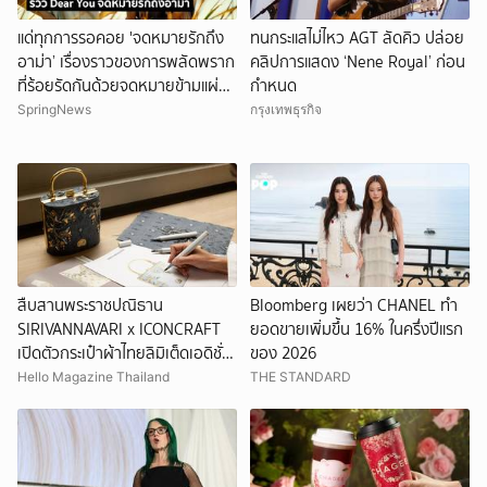
แด่ทุกการรอคอย 'จดหมายรักถึง
ทนกระแสไม่ไหว AGT ลัดคิว ปล่อย
อาม่า’ เรื่องราวของการพลัดพราก
คลิปการแสดง ‘Nene Royal’ ก่อน
ที่ร้อยรัดกันด้วยจดหมายข้ามแผ่น
กำหนด
ดิน
SpringNews
กรุงเทพธุรกิจ
สืบสานพระราชปณิธาน
Bloomberg เผยว่า CHANEL ทำ
SIRIVANNAVARI x ICONCRAFT
ยอดขายเพิ่มขึ้น 16% ในครึ่งปีแรก
เปิดตัวกระเป๋าผ้าไทยลิมิเต็ดเอดิชั่น
ของ 2026
S’CRAFT 2026
Hello Magazine Thailand
THE STANDARD