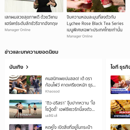
เสกผมสวยสุขภาพดี ด้วยวีแกน
จิบความหอมละมุนที่ลงตัวกับ
แฮร์แคร์ระดับลักชัวรีจากอังกฤษ
Lychee Rose Black Tea Series
เมนูพิเศษเฉพาะประเทศไทยเท่านั้น
Manager Online
Manager Online
ข่าวและบทความยอดนิยม
บันเทิง
ไอที ธุรกิ
คนสนิทเผยปมสลด! เต้ ดรา
ก้อนไฟว์ คาดเครียดหนัก ธุรกิจ
สะดุด-แบกภาระหลายสิ่ง
Khaosod
“ดิว-อริสรา” จุ๊บปากหวาน “ไฮ
โซวู้ดดี้” เอฟซีแซวรักนี้ลงตัว
ค่อยๆเปิดค่อยๆดำเนินไปอย่าง
เดลินิวส์
เรียบง่าย
หดหู่ใจ เปิดสิ่งที่อยู่ในกระเป๋า