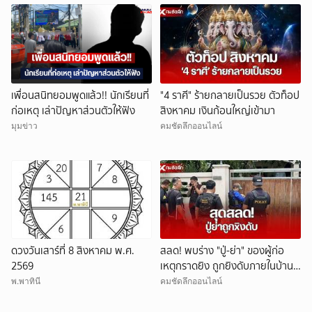
เพื่อนสนิทยอมพูดแล้ว!! นักเรียนที่
"4 ราศี" ร้ายกลายเป็นรวย ตัวท็อป
ก่อเหตุ เล่าปัญหาส่วนตัวให้ฟัง
สิงหาคม เงินก้อนใหญ่เข้ามา
มุมข่าว
คมชัดลึกออนไลน์
ดวงวันเสาร์ที่ 8 สิงหาคม พ.ศ.
สลด! พบร่าง "ปู่-ย่า" ของผู้ก่อ
2569
เหตุกราดยิง ถูกยิงดับภายในบ้าน
พัก
พ.พาทินี
คมชัดลึกออนไลน์