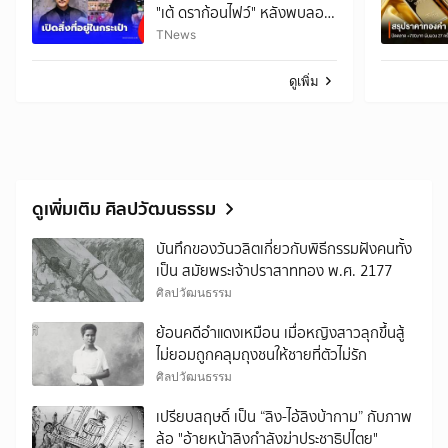
"เต้ ดราก้อนไฟว์" หลังพบลอย
น้ำ
TNews
ดูเพิ่ม
ดูเพิ่มเติม ศิลปวัฒนธรรม
บันทึกของวันวลิตเกี่ยวกับพิธีกรรมฝังคนทั้ง
เป็น สมัยพระเจ้าปราสาททอง พ.ศ. 2177
ศิลปวัฒนธรรม
ย้อนคดีอำแดงเหมือน เมื่อหญิงสาวลุกขึ้นสู้
ไม่ยอมถูกคลุมถุงชนให้ชายที่ตัวไม่รัก
ศิลปวัฒนธรรม
เปรียบสฤษดิ์ เป็น “ลิง-ไอ้ลิงบ้ากาม” กับภาพ
ล้อ "อ้ายหน้าลิงกำลังฆ่าประชาธิปไตย"