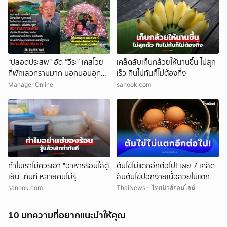
“ปลอดประสพ” อัด “วีระ” เคสโวย
เคล็ดลับเก็บกล้วยให้นานขึ้น ไม่สุก
ที่พักเลวทรามมาก บอกนอนอุทยา
เร็ว กินไม่ทันก็ไม่ต้องทิ้ง
นฯ ต้องยอมรับธรรมชาติดิบ ๆ ให้
Manager Online
sanook.com
ได้
ทำไมเราไม่ควรเอา "อาหารร้อนใส่ตู้
ต้มไข่ไม่แตกอีกต่อไป! เผย 7 เคล็ด
เย็น" ทันที หลายคนไม่รู้
ลับต้มไข่ปอกง่ายเนื้อสวยไม่แตก
sanook.com
ThaiNews - ไทยนิวส์ออนไลน์
ยกเลิก
10 บทความที่อยากแนะนำให้คุณ