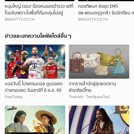
หนุ่มใหญ่ ตอบ! ป๋องคนของตำรวจ แต่ที่
กองทัพบก ส่งชุด EMS
โดนจับเพราะในพื้นที่เริ่มจะคุมไม่อยู่
รพ.พระมงกุฎเกล้า รับนักเรียน เ
โรงเรียน จ.นนทบุรี เร่งผ่าตัด
BRIGHTTV.CO.TH
BRIGHTTV.CO.TH
ข่าวและบทความไลฟ์สไตล์อื่น ๆ
บอลวันนี้ โปรแกรมบอล ดูบอลสด
จากราชสำนักสู่สุดยอดงาน
ถ่ายทอดสด วันเสาร์ที่ 8 ส.ค. 69
หัตถศิลป์ไทย
PostToday
Thairath - ไทยรัฐออนไลน์