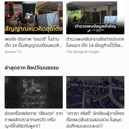
เพจดัง เปิดภาพ “ธงนาซี” ในบ้าน
ตำรวจพบคลิปกราดยิงต่างประเทศ
เด็ก 14 เป็นสัญญาณเตือนแนวคิด
ในคอมฯ เด็ก 14 เปิดดูค้างไว้ตั้งแต่
สุดโต่ง
วันที่ 30 ก.ค.
Amarin TV
The Bangkok Insight
ล่าสุดจาก ศิลปวัฒนธรรม
ส่องเครื่องแต่งกาย “เสียมกุก” จาก
“อกาธา คริสตี้” นักเขียนผู้วางโครง
ภาพสลักปราสาทนครวัด เครือ
เรื่องแนวสืบสวนสอบสวน ในสมุด
ญาติใกล้ชิดกัมพูชา!?
บันทึกแบบสะเปะสะปะ!?