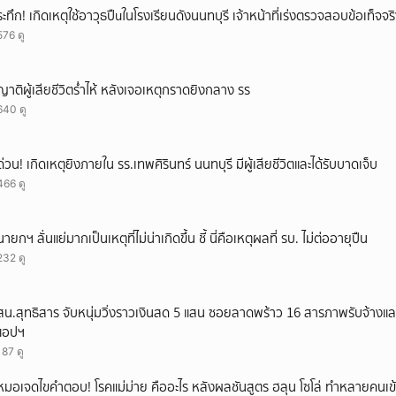
ระทึก! เกิดเหตุใช้อาวุธปืuในโรงเรียนดังนนทบุรี เจ้าหน้าที่เร่งตรวจสอบข้อเท็จจร
576 ดู
ญาติผู้เสียชีวิตร่ำไห้ หลังเจอเหตุกราดยิงกลาง รร
640 ดู
ด่วน! เกิดเหตุยิงภายใน รร.เทพศิรินทร์ นนทบุรี มีผู้เสียชีวิตและได้รับบาดเจ็บ
466 ดู
นายกฯ ลั่นแย่มากเป็นเหตุที่ไม่น่าเกิดขึ้น ชี้ นี่คือเหตุผลที่ รบ. ไม่ต่ออายุปืน
232 ดู
สน.สุทธิสาร จับหนุ่มวิ่งราวเงินสด 5 แสน ซอยลาดพร้าว 16 สารภาพรับจ้างแ
แอปฯ
187 ดู
หมอเจดไขคำตอบ! โรคแม่ม่าย คืออะไร หลังผลชันสูตร ฮลุน โซโล่ ทำหลายคนเข้