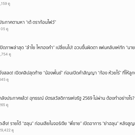
1,159 ดู
ยกเลิก
ประกาศตามหา “เต้ ดราก้อนไฟว์”
105 ดู
เปิดภาพล่าสุด “ลำไย ไหทองคำ” เปลี่ยนไป! อวบขึ้นผิดตา แฟนคลับแห่ทัก “นาย
1,754 ดู
ยิ่งสลด! เปิดคลิปสุดท้าย “น้องพั้นช์” ก่อนเปิดคำสัญญา “ก้อง ห้วยไร่” ที่ให้
645 ดู
คลังประกาศแล้ว! อุทธรณ์ บัตรสวัสดิการแห่งรัฐ 2569 ไม่ผ่าน ต้องทำอย่างไร?
265 ดู
ตะลึง! รายได้ “ฮลุน” ก่อนเสียในจอร์เจีย “พี่ชาย” เปิดอาการ “ย่าฮลุน” หลังส
29,422 ดู