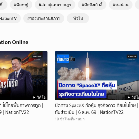
ิ์
#พิเชษฐ์
#สภาผู้แทนราษฎร
#ศึกชิงเก้าอี้
#ชลน่าน
NationTV
#รองประธานสภาฯ
ทั่วไป
ation Online
วิดีโอ
วิดีโ
" ใช้ไทยฟื้นภาพการทูต |
ปิดทาง SpaceX ถือหุ้น ธุจกิจดาวเทียมในไทย |
 69 | NationTV22
ทันข่าวเย็น | 6 ส.ค. 69 | NationTV22
19 ชั่วโมงที่ผ่านมา