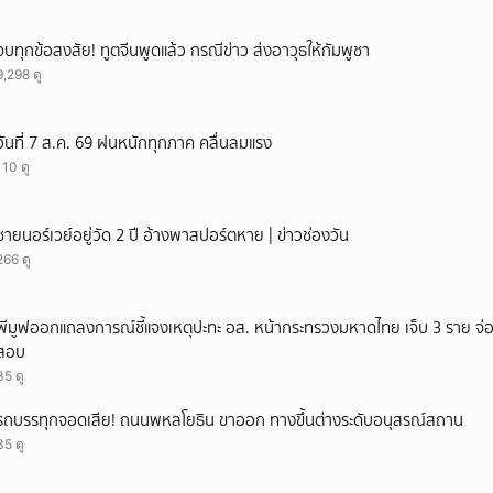
จบทุกข้อสงสัย! ทูตจีนพูดแล้ว กรณีข่าว ส่งอาวุธให้กัมพูชา
9,298 ดู
วันที่ 7 ส.ค. 69 ฝนหนักทุกภาค คลื่นลมแรง
110 ดู
ชายนอร์เวย์อยู่วัด 2 ปี อ้างพาสปอร์ตหาย | ข่าวช่องวัน
266 ดู
พีมูฟออกแถลงการณ์ชี้แจงเหตุปะทะ อส. หน้ากระทรวงมหาดไทย เจ็บ 3 ราย จ
สอบ
35 ดู
รถบรรทุกจอดเสีย! ถนนพหลโยธิน ขาออก ทางขึ้นต่างระดับอนุสรณ์สถาน
35 ดู