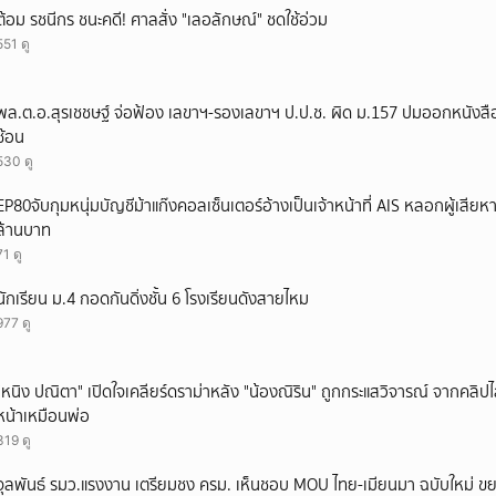
ต้อม รชนีกร ชนะคดี! ศาลสั่ง "เลอลักษณ์" ชดใช้อ่วม
551 ดู
พล.ต.อ.สุรเชชษฐ์ จ่อฟ้อง เลขาฯ-รองเลขาฯ ป.ป.ช. ผิด ม.157 ปมออกหนังสือ
ซ้อน
530 ดู
EP80จับกุมหนุ่มบัญชีม้าแก๊งคอลเซ็นเตอร์อ้างเป็นเจ้าหน้าที่ AIS หลอกผู้เสียห
ล้านบาท
71 ดู
นักเรียน ม.4 กอดกันดิ่งชั้น 6 โรงเรียนดังสายไหม
977 ดู
"หนิง ปณิตา" เปิดใจเคลียร์ดราม่าหลัง "น้องณิริน" ถูกกระแสวิจารณ์ จากคลิ
หน้าเหมือนพ่อ
319 ดู
จุลพันธ์ รมว.แรงงาน เตรียมชง ครม. เห็นชอบ MOU ไทย-เมียนมา ฉบับใหม่ ขย