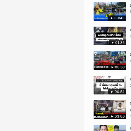
00:43
01:36
00:58
00:54
03:06