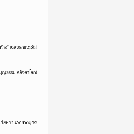
ห้าง” เฉลยสาเหตุชัด!
ลูกบุญธรรม หลังลาโลก!
ูญเสียหลานอภิชาตบุตร!