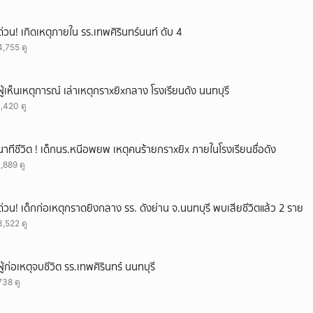
ด่วน! เกิดเหตุภายใน รร.เทพศิรินทร์นนท์ ดับ 4
4,755 ดู
ผู้เห็นเหตุการณ์ เล่าเหตุกราxยิxกลาง โรงเรียนดัง นนทบุรี
1,420 ดู
นาทีชีวิต ! เด็กนร.หนีอพยพ เหตุคนร้ายกราxยิx ภายในโรงเรียนชื่อดัง
1,889 ดู
ด่วน! เด็กก่อเหตุกราดยิงกลาง รร. ดังย่าน จ.นนทบุรี พบเสียชีวิตแล้ว 2 ราย
3,522 ดู
ผู้ก่อเหตุจบชีวิต รร.เทพศิรินทร์ นนทบุรี
738 ดู