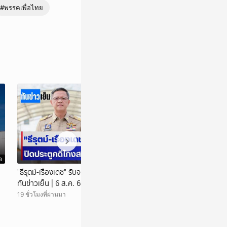
#พรรคเพื่อไทย
อ
วิดีโอ
"ธีรุตม์-เรืองเดช" รับจบปิดประตูคดีโกงสอบ ? |
ผลชันสูตร "ฮลุน โ
ทันข่าวเย็น | 6 ส.ค. 69 | NationTV22
| ทันข่าวเย็น | 6 
19 ชั่วโมงที่ผ่านมา
19 ชั่วโมงที่ผ่านมา