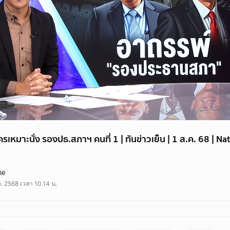
 ใครเหมาะนั่ง รองปธ.สภาฯ คนที่ 1 | ทันข่าวเย็น | 1 ส.ค. 68 | 
รองประธานสภาฯ คนที่ 1 หลังศาลรัฐธรรมนูญฟัน "พิเชษฐ์ เชื้อเมืองพาน" พ้นเก้าอี้ 
ne
ต่างมีน้ำหนักในพรรค ต้องวัดใจกันในที่ประชุมก่อนลงมติกลางสภา 7 สิงหาคมนี้
. 2568 เวลา 10.14 น.