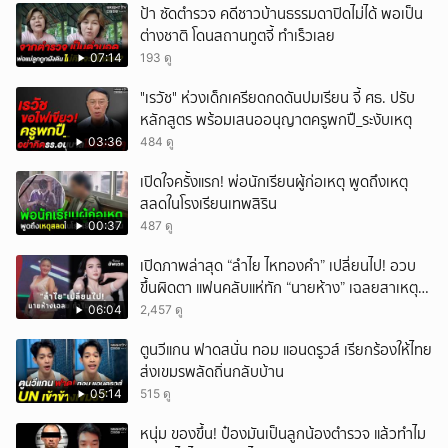
ป้า ซัดตำรวจ คดีชาวบ้านธรรมดาปิดไม่ได้ พอเป็น
ต่างชาติ โดนสถานทูตจี้ ทำเร็วเลย
07:14
193 ดู
"เรวัช" ห่วงเด็กเครียดกดดันปมเรียน จี้ ศธ. ปรับ
หลักสูตร พร้อมเสนออนุญาตครูพกปื_ระงับเหตุ
03:36
484 ดู
เปิดใจครั้งแรก! พ่อนักเรียนผู้ก่อเหตุ พูดถึงเหตุ
สลดในโรงเรียนเทพสิริน
00:37
487 ดู
เปิดภาพล่าสุด “ลำไย ไหทองคำ” เปลี่ยนไป! อวบ
ขึ้นผิดตา แฟนคลับแห่ทัก “นายห้าง” เฉลยสาเหตุ
ชัด!
06:04
2,457 ดู
ตูนวีแกน ฟาดสนั่น ทอม แอนดรูวส์ เรียกร้องให้ไทย
ส่งเขมรพลัดถิ่นกลับบ้าน
05:14
515 ดู
หนุ่ม ของขึ้น! ป๋องมันเป็นลูกน้องตำรวจ แล้วทำไม