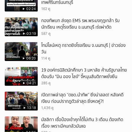
เทพศิรินทร์นนทบุรี
02:24
162 ดู
กองทัพบก ส่งชุด EMS รพ.พระมงกุฎเกล้า รับ
นักเรียน เหตุโรงเรียน จ.นนทบุรี เร่งผ่าตัด
03:19
587 ดู
ไทม์ไลน์เหตุ กราดยิงโรงเรียน จ.นนทบุรี | ข่าวช่อง
วัน
06:20
114 ดู
19 องค์กรนิสิตนักศึกษา 3 มหาลัย ค้านรัฐบาลไทย
ต้อนรับ "มิน ออง ไลง์" จี้หนุนสันติภาพยั่งยืน
04:21
285 ดู
เปิดภาพล่าสุด “ตชด.นำทัพ” ยิ่งน่าสลด! หลังคดี
เงียบ ก่อนปรากฎตัวล่าสุด ยิ่งหดหู่?!
13:18
1,436 ดู
มัลลิกา เชื่อป๋องเข้าคุกได้ไม่เกิน 3 เดือน ต้องเกิด
เรื่อง เพราะมีคนกลัวมันแฉ