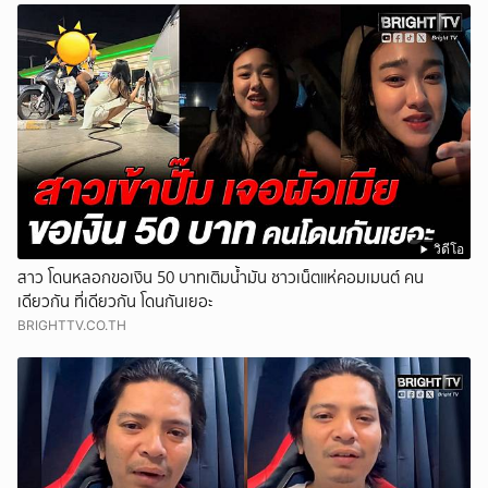
วิดีโอ
สาว โดนหลอกขอเงิน 50 บาทเติมน้ำมัน ชาวเน็ตแห่คอมเมนต์ คน
เดียวกัน ที่เดียวกัน โดนกันเยอะ
BRIGHTTV.CO.TH