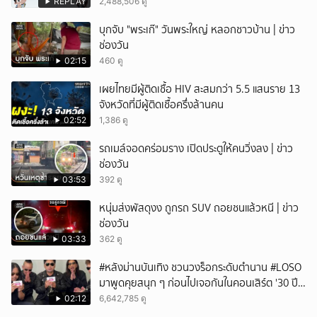
REPLAY
2,488,506 ดู
ยกเลิก
บุกจับ "พระเก๊" วันพระใหญ่ หลอกชาวบ้าน | ข่าว
ช่องวัน
02:15
460 ดู
เผยไทยมีผู้ติดเชื้อ HIV สะสมกว่า 5.5 แสนราย 13
จังหวัดที่มีผู้ติดเชื้อครึ่งล้านคน
02:52
1,386 ดู
รถเมล์จอดคร่อมราง เปิดประตูให้คนวิ่งลง | ข่าว
ช่องวัน
03:53
392 ดู
หนุ่มส่งพัสดุงง ถูกรถ SUV ถอยชนแล้วหนี | ข่าว
ช่องวัน
03:33
362 ดู
#หลังม่านบันเทิง ชวนวงร็อกระดับตำนาน #LOSO
มาพูดคุยสนุก ๆ ก่อนไปเจอกันในคอนเสิร์ต '30 ปี
LOSO นานเท่าไรก็รอ'
02:12
6,642,785 ดู