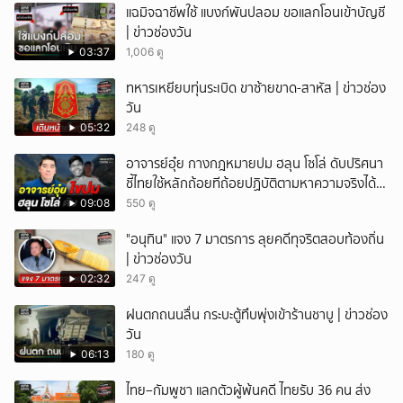
แฉมิจฉาชีพใช้ แบงก์พันปลอม ขอแลกโอนเข้าบัญชี
| ข่าวช่องวัน
03:37
1,006 ดู
ทหารเหยียบทุ่นระเบิด ขาซ้ายขาด-สาหัส | ข่าวช่อง
วัน
05:32
248 ดู
อาจารย์อุ๋ย กางกฎหมายปม ฮลุน โซโล่ ดับปริศนา
ชี้ไทยใช้หลักถ้อยทีถ้อยปฏิบัติตามหาความจริงได้
แม้ไร้สนธิสัญญา
09:08
550 ดู
"อนุทิน" แจง 7 มาตรการ ลุยคดีทุจริตสอบท้องถิ่น
| ข่าวช่องวัน
02:32
247 ดู
ฝนตกถนนลื่น กระบะตู้ทึบพุ่งเข้าร้านชาบู | ข่าวช่อง
วัน
06:13
180 ดู
ไทย–กัมพูชา แลกตัวผู้พ้นคดี ไทยรับ 36 คน ส่ง