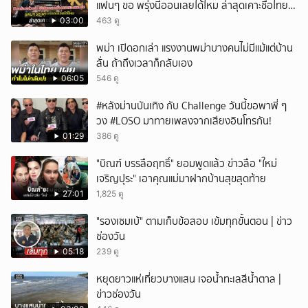
แฟนๆ ขอ พรุ่งนี้ออนเลยได้ไหม ล่าสุดเคาะชื่อไทย
แล้ว
03:00
463 ดู
พม่า เปิดอกเล่า แรงงานพม่าบางคนไม่มีแม้แต่บ้าน
ลั่น ถ้าถึงเวลาก็กลับเอง
06:05
546 ดู
#หลังม่านบันเทิง กับ Challenge วันนี้ขอพาพี่ ๆ
วง #LOSO มาทายเพลงจากเสียงอินโทรกัน!
01:29
386 ดู
"บิณฑ์ บรรลือฤทธิ์" ยอมพูดแล้ว ข่าวลือ "ใหม่
เจริญปุระ" เอาคุณแม่มาฝากบ้านสุขสุดท้าย
27:01
1,825 ดู
"รองเซมเบ้" ตามเก็บข้อสอบ เข้มทุกขั้นตอน | ข่าว
ช่องวัน
05:18
239 ดู
หยุดยาวแห่เที่ยวบางแสน เจอน้ำทะเลสีน้ำตาล |
ข่าวช่องวัน