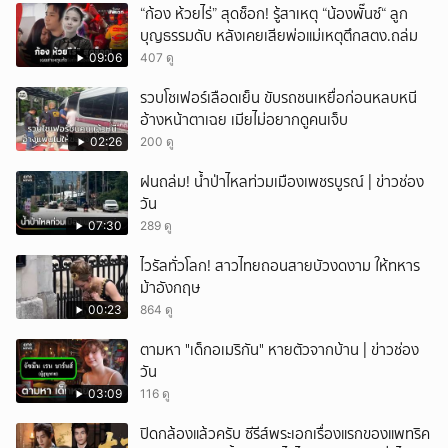
“ก้อง ห้วยไร่” สุดช็อก! รู้สาเหตุ “น้องพั๊นซ์“ ลูก
บุญธรรมดับ หลังเคยเสียพ่อแม่เหตุตึกสตง.ถล่ม
09:06
407 ดู
รวบโชเฟอร์เลือดเย็น ขับรถชนเหยื่อก่อนหลบหนี
อ้างหน้าตาเฉย เมียไม่อยากดูคนเจ็บ
02:26
200 ดู
ฝนถล่ม! น้ำป่าไหลท่วมเมืองเพชรบูรณ์ | ข่าวช่อง
วัน
07:30
289 ดู
ไวรัลทั่วโลก! สาวไทยถอนสายบัวงดงาม ให้ทหาร
ม้าอังกฤษ
00:23
864 ดู
ตามหา "เด็กอเมริกัน" หายตัวจากบ้าน | ข่าวช่อง
วัน
03:09
116 ดู
ปิดกล้องแล้วครับ ซีรีส์พระเอกเรื่องแรกของแพทริค