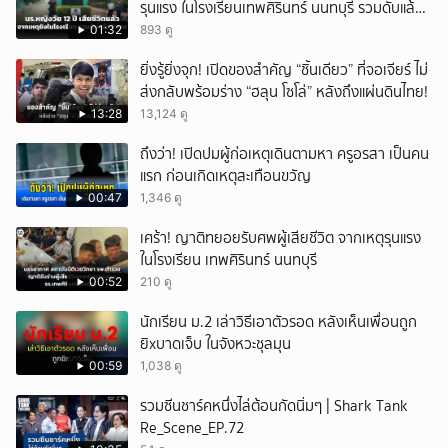
รุนแรง ในโรงเรียนเทพศิรินทร์ นนทบุรี รวมดับแล้ว
9 ราย
01:32
893 ดู
ยิ่งรู้ยิ่งจุก! เปิดของสำคัญ “ชิ้นเดียว” ที่จอเจียร์ ไม่
ส่งกลับพร้อมร่าง “ฮลุน โซโล่” หลังถึงแผ่นดินไทย!
13:28
13,124 ดู
ถึงว่า! เปิดปมผู้ก่อเหตุเดินตามหา ครูอรสา เป็นคน
แรก ก่อนเกิดเหตุสะเทือนขวัญ
00:47
1,346 ดู
เศร้า! ญาติทยอยรับศพผู้เสียชีวิต จากเหตุรุนแรง
ในโรงเรียน เทพศิรินทร์ นนทบุรี
00:52
210 ดู
นักเรียน ม.2 เล่าวิธีเอาตัวรอด หลังเห็นเพื่อนถูก
ยิxบาดเจ็บ ในจังหวะชุลมุน
00:59
1,038 ดู
รวมซีนชาร์คหนึ่งไล่ต้อนกัดนิ่มๆ | Shark Tank
Re_Scene_EP.72