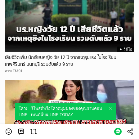
วิดีโอ
เสียชีวิตเพิ่ม นักเรียนหญิง วัย 12 ปี จากเหตุรุนแรง ในโรงเรียน
เทพศิรินทร์ นนทบุรี รวมดับแล้ว 9 ราย
สวพ.FM91
โควตมุมมองของคุณผ่านคอนเทนต์นี้บน
รีโพสต์หรือโควตมุมมองของคุณผ่านคอน
LINE TODAY
เทนต์นี้บน LINE TODAY