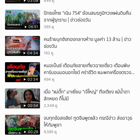
03:08
446 ดู
ปักธงไทย "เนิน 754" ย้อนสมรภูมิทวงแผ่นดินคืน
จากผู้รุกราน | ข่าวช่องวัน
06:51
365 ดู
คนร้ายบุกชิงทองกลางห้าง มูลค่า 13 ล้าน | ข่าว
ช่องวัน
04:34
162 ดู
หมอเบ็นซ์ เตือนภัยสายเที่ยวฉายเดี่ยว เตือนพิษ
คาร์บอนมอนอกไซด์ คร่าชีวิต แนะพกเครื่องตรวจ
วัดติดตัว
02:34
494 ดู
เมื่อ "แม่ตั๊ก" มาเยี่ยม "เจ๊ใหญ่" ถึงเตียง แม้น้ำตา
สักหยด ก็ไม่มี
00:54
2,348 ดู
จบทุกข้อสงสัย! ทูตจีนพูดแล้ว กรณีข่าว ส่งอาวุธ
ให้กัมพูชา
00:29
9,595 ดู