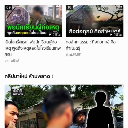
09
10
วิดีโอ
วิดีโอ
เปิดใจครั้งแรก! พ่อนักเรียนผู้ก่อ
ทอล์คกะธรรม : กิจต่อทุกข์ คือ
เหตุ พูดถึงเหตุสลดในโรงเรียนเทพ
กำหนดรู้
สิริน
สวพ.FM91
สยามนิวส์
คลิปมาใหม่ ห้ามพลาด !