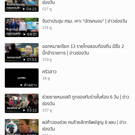
ช่องวัน
04:23
527 ดู
จับตาประชุม ครม. เคาะ "บัตรคนจน" | ข่าวช่องวัน
274 ดู
04:21
ออกหมายเรียก 13 รายโกงสอบท้องถิ่น มีชื่อ 2
บิ๊กข้าราชการ | ข่าวช่องวัน
01:53
319 ดู
ครัวสาว
36 ดู
ตัวอย่าง
ช่วยยายหมดสติ ถูกของทับร่างในห้อง 6 วัน | ข่าว
ช่องวัน
03:22
327 ดู
แม่ค้าวอนช่วย คนร้ายลักทรัพย์สูญ 6 แสน | ข่าว
ช่องวัน