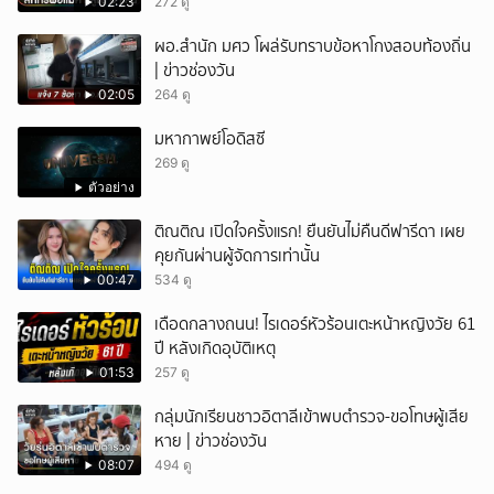
02:23
272 ดู
ผอ.สำนัก มศว โผล่รับทราบข้อหาโกงสอบท้องถิ่น
| ข่าวช่องวัน
02:05
264 ดู
มหากาพย์โอดิสซี
269 ดู
ตัวอย่าง
ติณติณ เปิดใจครั้งแรก! ยืนยันไม่คืนดีฟารีดา เผย
คุยกันผ่านผู้จัดการเท่านั้น
00:47
534 ดู
เดือดกลางถนน! ไรเดอร์หัวร้อนเตะหน้าหญิงวัย 61
ปี หลังเกิดอุบัติเหตุ
01:53
257 ดู
กลุ่มนักเรียนชาวอิตาลีเข้าพบตำรวจ-ขอโทษผู้เสีย
หาย | ข่าวช่องวัน
08:07
494 ดู