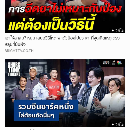
วิดีโอ
เอาให้สาสม? หนุ่ม เสนอวิธีโหด พาตัวป๋องไปประหา_ที่จุดเกิดเหตุ ตรง
หลุมที่มันฝัง
BRIGHTTV.CO.TH
วิดีโอ