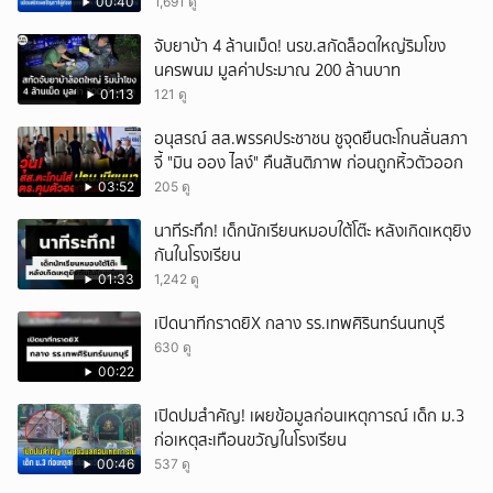
00:40
1,691 ดู
จับยาบ้า 4 ล้านเม็ด! นรข.สกัดล็อตใหญ่ริมโขง
นครพนม มูลค่าประมาณ 200 ล้านบาท
01:13
121 ดู
อนุสรณ์ สส.พรรคประชาชน ชูจุดยืนตะโกนลั่นสภา
จี้ "มิน ออง ไลง์" คืนสันติภาพ ก่อนถูกหิ้วตัวออก
03:52
205 ดู
นาทีระทึก! เด็กนักเรียนหมอบใต้โต๊ะ หลังเกิดเหตุยิง
กันในโรงเรียน
01:33
1,242 ดู
เปิดนาทีกราดยิX กลาง รร.เทพศิรินทร์นนทบุรี
630 ดู
00:22
เปิดปมสำคัญ! เผยข้อมูลก่อนเหตุการณ์ เด็ก ม.3
ก่อเหตุสะเทือนขวัญในโรงเรียน
00:46
537 ดู