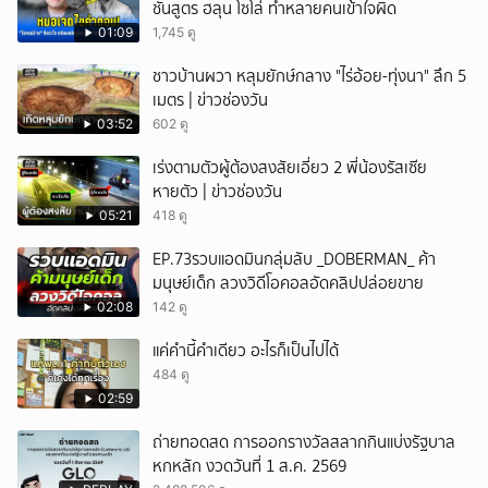
ชันสูตร ฮลุน โซโล่ ทำหลายคนเข้าใจผิด
01:09
1,745 ดู
ชาวบ้านผวา หลุมยักษ์กลาง "ไร่อ้อย-ทุ่งนา" ลึก 5
เมตร | ข่าวช่องวัน
03:52
602 ดู
เร่งตามตัวผู้ต้องสงสัยเอี่ยว 2 พี่น้องรัสเซีย
หายตัว | ข่าวช่องวัน
05:21
418 ดู
EP.73รวบแอดมินกลุ่มลับ _DOBERMAN_ ค้า
มนุษย์เด็ก ลวงวิดีโอคอลอัดคลิปปล่อยขาย
02:08
142 ดู
แค่คำนี้คำเดียว อะไรก็เป็นไปได้
484 ดู
02:59
ถ่ายทอดสด การออกรางวัลสลากกินแบ่งรัฐบาล
หกหลัก งวดวันที่ 1 ส.ค. 2569