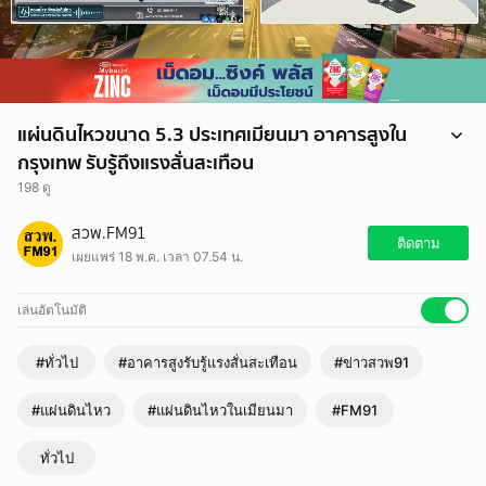
แผ่นดินไหวขนาด 5.3 ประเทศเมียนมา อาคารสูงใน
กรุงเทพ รับรู้ถึงแรงสั่นสะเทือน
198 ดู
แผ่นดินไหวขนาด 5.3 ประเทศเมียนมา อาคารสูงในกรุงเทพ รับรู้ถึงแรงสั่น
สวพ.FM91
สะเทือน
ติดตาม
เผยแพร่ 18 พ.ค. เวลา 07.54 น.
https://www.fm91bkk.com/newsarticle/72067
เล่นอัตโนมัติ
#ทั่วไป
#อาคารสูงรับรู้แรงสั่นสะเทือน
#ข่าวสวพ91
#แผ่นดินไหว
#แผ่นดินไหวในเมียนมา
#FM91
ทั่วไป