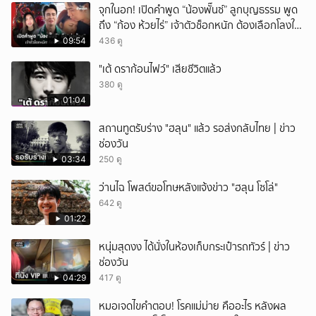
จุกในอก! เปิดคำพูด “น้องพั๊นซ์” ลูกบุญธรรม พูด
ถึง “ก้อง ห้วยไร่” เจ้าตัวช็อกหนัก ต้องเลือกโลงให้
ลูก!
09:54
436 ดู
"เต้ ดราก้อนไฟว์" เสียชีวิตแล้ว
380 ดู
01:04
สถานทูตรับร่าง "ฮลุน" แล้ว รอส่งกลับไทย | ข่าว
ช่องวัน
03:34
250 ดู
ว่านไฉ โพสต์ขอโทษหลังแจ้งข่าว "ฮลุน โซโล่"
642 ดู
01:22
หนุ่มสุดงง ได้นั่งในห้องเก็บกระเป๋ารถทัวร์ | ข่าว
ช่องวัน
04:29
417 ดู
หมอเจดไขคำตอบ! โรคแม่ม่าย คืออะไร หลังผล