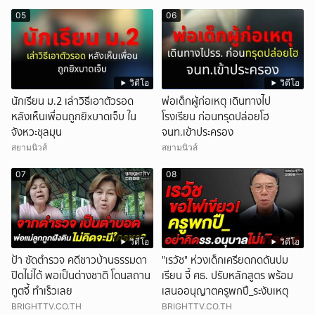
05
06
วิดีโอ
วิดีโอ
นักเรียน ม.2 เล่าวิธีเอาตัวรอด
พ่อเด็กผู้ก่อเหตุ เดินทางไป
หลังเห็นเพื่อนถูกยิxบาดเจ็บ ใน
โรงเรียน ก่อนทรุดปล่อยโฮ
จังหวะชุลมุน
จนท.เข้าประครอง
สยามนิวส์
สยามนิวส์
07
08
วิดีโอ
วิดีโอ
ป้า ซัดตำรวจ คดีชาวบ้านธรรมดา
"เรวัช" ห่วงเด็กเครียดกดดันปม
ปิดไม่ได้ พอเป็นต่างชาติ โดนสถาน
เรียน จี้ ศธ. ปรับหลักสูตร พร้อม
ทูตจี้ ทำเร็วเลย
เสนออนุญาตครูพกปื_ระงับเหตุ
BRIGHTTV.CO.TH
BRIGHTTV.CO.TH