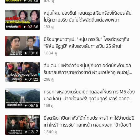
04:35
570 ดู
หนุ่มใหญ่ ของขึ้น! แอนดรูวส์เรียกร้องให้เขมร ลั่น
ไม่รู้ความจริง มันไม่ได้พลัดถิ่นแต่อพยพมา
03:36
183 ดู
มีร้อนๆหนาวๆแน่! "หนุ่ม กรรชัย" โพสต์ตรงๆถึง
"ฟิล์ม รัฐภูมิ" หลังแจงเส้นทางเงิน 25 ล้าน!
10:16
1,834 ดู
สืบ ตม.1 แฝงตัวจับหนุ่มยูกันดา อดีตนักฟุตบอล
รับขายบริการชายต่างชาติ ผ่านแอปหาคู่ พบอยู่
เกินกำหนดอนุญาต
01:22
298 ดู
กรมทางหลวงเตรียมเปิดทดลองให้บริการ M6 ช่วง
บางปะอิน–ปากช่อง ฟรี! ทุกวันศุกร์-เสาร์-อาทิตย์
เริ่มศุกร์ที่ 21 สิงหาคม 2569 นี้
05:15
156 ดู
ยิ่งตะลึง! เปิดค่าหัว“นักโทษประหาร”! ค่าใช้จ่ายต่อปี
เท่าไหร่? “กรรชัย” แสกหน้า ถอนหงอก “ป้าป๋อง”!
12:17
1,340 ดู