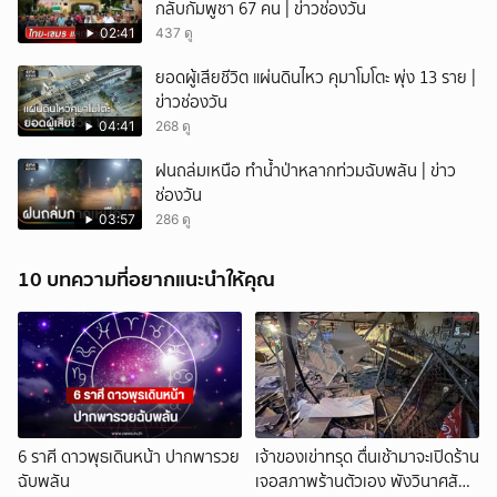
กลับกัมพูชา 67 คน | ข่าวช่องวัน
02:41
437 ดู
ยอดผู้เสียชีวิต แผ่นดินไหว คุมาโมโตะ พุ่ง 13 ราย |
ข่าวช่องวัน
04:41
268 ดู
ฝนถล่มเหนือ ทำน้ำป่าหลากท่วมฉับพลัน | ข่าว
ช่องวัน
03:57
286 ดู
10 บทความที่อยากแนะนำให้คุณ
6 ราศี ดาวพุธเดินหน้า ปากพารวย
เจ้าของเข่าทรุด ตื่นเช้ามาจะเปิดร้าน
ฉับพลัน
เจอสภาพร้านตัวเอง พังวินาศสัน