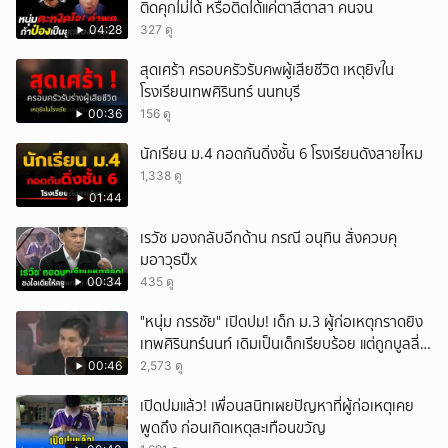
ติดคุกไม่ได้ หรือติดได้แค่ตาสีตาสา คนจน
04:28
327 ดู
สุดเศร้า ครอบครัวรับศwผู้เสียชีวิต เหตุยิvใน
โรงเรียนเทพศิรินทร์ นนทบุรี
00:36
156 ดู
นักเรียน ม.4 กอดกันดิ่งชั้น 6 โรงเรียนดังสายไหม
1,338 ดู
01:44
เรวัช มองกลับอีกด้าน กรณี อนุทิน สั่งควบคุ
มอาวุธปืx
00:34
435 ดู
"หนุ่ม กรรชัย" เปิดปม! เด็ก ม.3 ผู้ก่อเหตุกราดยิง
เทพศิรินทร์นนท์ เดิมเป็นเด็กเรียบร้อย แต่ถูกบูลลี่
หนัก คาดแรงกดดันสะสมกลายเป็นแรงแค้น จนก่อ
00:46
2,573 ดู
เหตุสลด
เปิดปมแล้ว! เพื่อนสนิทเผยปัญหาที่ผู้ก่อเหตุเคย
พูดถึง ก่อนเกิดเหตุสะเทือนขวัญ