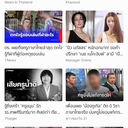
ตะโร เสียหายนับล้าน
News In Thailand
Khaosod
ตร. เผยถึงครูภาษาไทยล่าสุด ตกใจ
“นิว นภัสสร” หนักอกมาก! ขอคำ
รู้กีฬาที่ผู้ก่อเหตุชอบเล่น
ปรึกษา “เนย เนโกะจัมพ์” สามี “เป๊ก
เปรมณัช” ดื่มดริ้งก์ติดเพื่อนหนัก!
TNews
Manager Online
รู้ยิ่งเศร้า “ครูขนุน” รัก
เพื่อนเผย “น้องกูเกิล” ติด 0 วิชา
รร.เทพศิรินทร์มาก ศิษย์เก่า เรียน
ภาษาไทยจริง บ่นครูไม่ยอมแก้เกรด
จบกลับมาเป็นครู
ให้
Thaiger
ข่าวช่องวัน 31