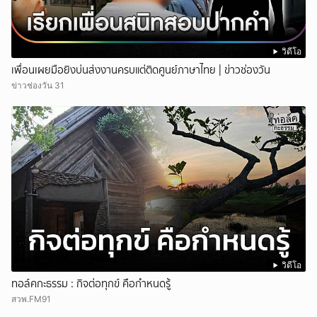
วิดีโอ
เพื่อนเผยมือยิงบ่นส่งงานครบแต่ติดศูนย์ภาษาไทย | ข่าวช่องวัน
ข่าวช่องวัน 31
วิดีโอ
ทอล์คกะธรรม : กิจต่อทุกข์ คือกำหนดรู้
สวพ.FM91