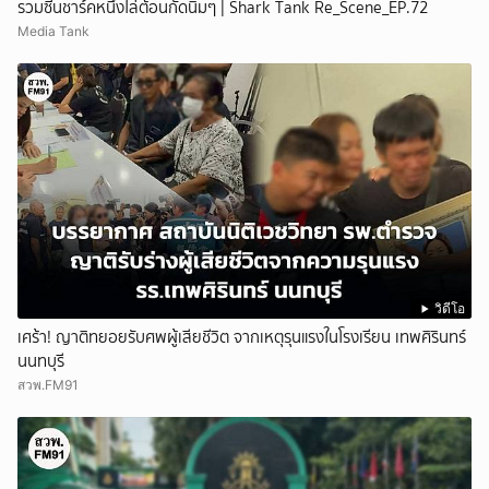
รวมซีนชาร์คหนึ่งไล่ต้อนกัดนิ่มๆ | Shark Tank Re_Scene_EP.72
Media Tank
วิดีโอ
เศร้า! ญาติทยอยรับศพผู้เสียชีวิต จากเหตุรุนแรงในโรงเรียน เทพศิรินทร์
นนทบุรี
สวพ.FM91