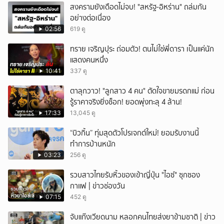
สงครามยังเดือดไม่จบ! "สหรัฐ-อิหร่าน" ถล่มกัน
อย่างต่อเนื่อง
02:56
619 ดู
ทราย เจริญปุระ ถ่อมตัว! ตนไม่ใช่พี่ดารา เป็นแค่นัก
แสดงคนหนึ่ง
10:41
337 ดู
ตาลุกวาว! "ลูกสาว 4 คน" ตัดใจขายมรดกแม่ ก่อน
รู้ราคาจริงยิ่งช็อก! ยอดพุ่งทะลุ 4 ล้าน!
17:33
13,045 ดู
“บิวกิ้น” ทุ่มสุดตัวโปรเจกต์ใหม่! ยอมรับงานนี้
ทำการบ้านหนัก
03:23
256 ดู
รวบสาวไทยรับหิ้วของเข้าญี่ปุ่น "ไอซ์" ซุกซอง
กาแฟ | ข่าวช่องวัน
07:15
452 ดู
จับแก๊งเวียดนาม หลอกคนไทยส่งยาข้ามชาติ | ข่าว