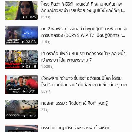
ใครจะคิดว่า "ศรีริต้า เจนเซ่น" ที่หลายคนคุ้นภาพ
ลักษณ์สวยสง่า เรียบร้อย จะมีมุมโบ๊ะบ๊ะและโก๊ะๆ ให้
ได้อมยิ้มเหมือนกัน งานนี้ทำเอาแฟนๆ ทั้งเอ็นดูทั้ง
00:25
691 ดู
หัวเราะ
มท.2 พลพีร์ สุวรรณฉวี นำชุดปฏิบัติการพิเศษกรม
การปกครอง (DOPA S.W.A.T.) เปิดปฏิบัติการ “บา
รมีโสธร” บุกจับผับเถื่อนอัพยา กลางเมืองแปดริ้ว
03:03
114 ดู
เปิดถึงเช้า ไร้ใบอนุญาต
เต้ ดราก้อนไฟว์ มีหินปริศนาถ่วงกระเป๋า? ลอ-ยน้ำ
เจ้าพระยา ใต้สะพานพระราม 7
03:46
1,029 ดู
ชีวิตพลิก! "อำนาจ รื่นเริง" อดีตแชมป์โลก ได้เริ่ม
ใหม่ "จอนนี่มือปราบ" ยื่นมือช่วย ดันขึ้นแท่นครูมวย
10:01
889 ดู
ทอล์คกะธรรม : กิจต่อทุกข์ คือกำหนดรู้
71 ดู
13:17
บรรยากาศญาติรับร่างงรองผอ.โรงเรียน