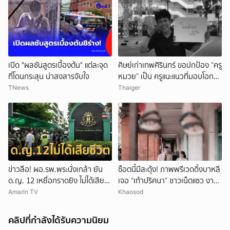
เปิด "ผลชันสูตรเบื้องต้น" แต่ละจุด
ศิษย์เก่าเทพศิรินทร์ ขอปกป้อง “ครู
ที่โดนกระสุน น่าสงสารจับใจ
หมวย” เป็น ครูแนะแนวที่มอบโอกาส
ให้เด็กเสมอ
TNews
Thaiger
ข่าวลือ! ผอ.รพ.พระนั่งเกล้า ยัน
ช็อตนี้มีสะดุ้ง! ภาพพรีเวดดิ้งบาหลี
ด.ญ. 12 เหยื่อกราดยิง ไม่ได้เสีย
เจอ “เท้าปริศนา” ชาวเน็ตแซว งาน
ชีวิต
แต่งหรือหนังผี
Amarin TV
Khaosod
คลิปที่กำลังได้รับความนิยม