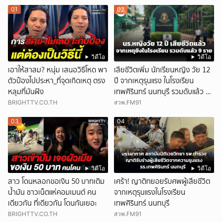
01
02
วิดีโอ
วิดีโอ
เอาให้สาสม? หนุ่ม เสนอวิธีโหด พา
เสียชีวิตเพิ่ม นักเรียนหญิง วัย 12
ตัวป๋องไปประหา_ที่จุดเกิดเหตุ ตรง
ปี จากเหตุรุนแรง ในโรงเรียน
หลุมที่มันฝัง
เทพศิรินทร์ นนทบุรี รวมดับแล้ว 9
ราย
BRIGHTTV.CO.TH
สวพ.FM91
03
04
วิดีโอ
วิดีโอ
สาว โดนหลอกขอเงิน 50 บาทเติม
เศร้า! ญาติทยอยรับศพผู้เสียชีวิต
น้ำมัน ชาวเน็ตแห่คอมเมนต์ คน
จากเหตุรุนแรงในโรงเรียน
เดียวกัน ที่เดียวกัน โดนกันเยอะ
เทพศิรินทร์ นนทบุรี
BRIGHTTV.CO.TH
สวพ.FM91