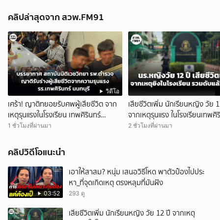
คลิปล่าสุดจาก สวพ.FM91
วิดีโอ
เศร้า! ญาติทยอยรับศพผู้เสียชีวิต จาก
เสียชีวิตเพิ่ม นักเรียนหญิง วัย 1
เหตุรุนแรงในโรงเรียน เทพศิรินทร์
จากเหตุรุนแรง ในโรงเรียนเทพศิร
นนทบุรี
นนทบุรี รวมดับแล้ว 9 ราย
1 ชั่วโมงที่ผ่านมา
2 ชั่วโมงที่ผ่านมา
คลิปวิดีโอแนะนำ
เอาให้สาสม? หนุ่ม เสนอวิธีโหด พาตัวป๋องไปประ
หา_ที่จุดเกิดเหตุ ตรงหลุมที่มันฝัง
03:52
293 ดู
เสียชีวิตเพิ่ม นักเรียนหญิง วัย 12 ปี จากเหตุ