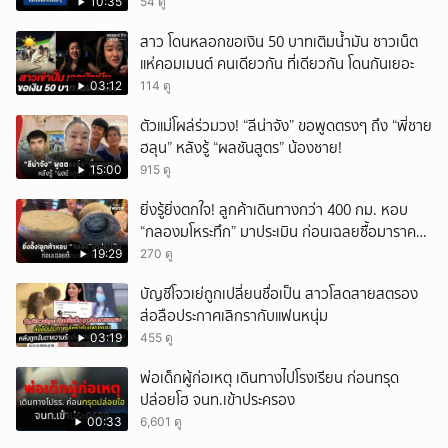
10:35
54 ดู
สาว โดนหลอกขอเงิน 50 บาทเติมน้ำมัน ชาวเน็ต
แห่คอมเมนต์ คนเดียวกัน ที่เดียวกัน โดนกันเยอะ
03:12
114 ดู
ตัวแม่โผล่ร่วมวง! “ลีน่าจัง” ขอพูดตรงๆ ถึง “พี่ชาย
ฮลุน” หลังรู้ “ผลชันสูตร” น้องชาย!
15:00
915 ดู
ยิ่งรู้ยิ่งตกใจ! ลูกค้าเดินทางกว่า 400 กม. หอบ
“กลองมโหระทึก” มาประเมิน ก่อนเฉลยซื้อมาราคา
เท่าไหร่?
19:29
270 ดู
บัญชีโจวเย่ถูกเปลี่ยนชื่อเป็น สาวโสดสายสตรอง
ส่อลือประกาศเลิกรากับแฟนหนุ่ม
03:19
455 ดู
พ่อเด็กผู้ก่อเหตุ เดินทางไปโรงเรียน ก่อนทรุด
ปล่อยโฮ จนท.เข้าประครอง
00:33
6,601 ดู