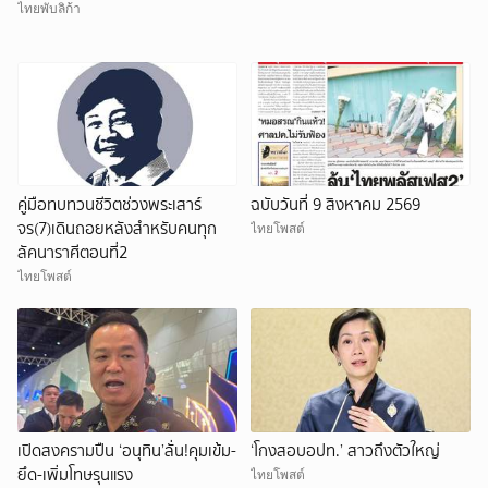
ทั่วโลก
ไทยพับลิก้า
คู่มือทบทวนชีวิตช่วงพระเสาร์
ฉบับวันที่ 9 สิงหาคม 2569
จร(7)เดินถอยหลังสำหรับคนทุก
ไทยโพสต์
ลัคนาราศีตอนที่2
ไทยโพสต์
เปิดสงครามปืน ‘อนุทิน’ลั่น!คุมเข้ม-
‘โกงสอบอปท.’ สาวถึงตัวใหญ่
ยึด-เพิ่มโทษรุนแรง
ไทยโพสต์