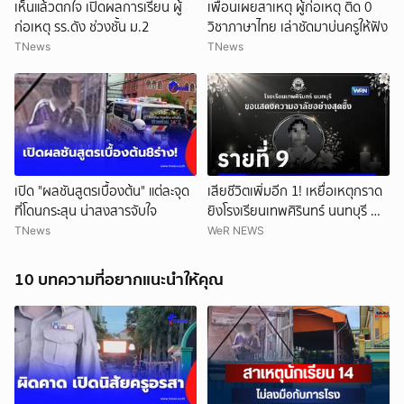
เห็นแล้วตกใจ เปิดผลการเรียน ผู้
เพื่อนเผยสาเหตุ ผู้ก่อเหตุ ติด 0
ก่อเหตุ รร.ดัง ช่วงชั้น ม.2
วิชาภาษาไทย เล่าชัดมาบ่นครูให้ฟัง
TNews
TNews
เปิด "ผลชันสูตรเบื้องต้น" แต่ละจุด
เสียชีวิตเพิ่มอีก 1! เหยื่อเหตุกราด
ที่โดนกระสุน น่าสงสารจับใจ
ยิงโรงเรียนเทพศิรินทร์ นนทบุรี ทำ
ยอดเสียชีวิตสะสมรวมเป็น 9 ราย
TNews
WeR NEWS
แล้ว
10 บทความที่อยากแนะนำให้คุณ