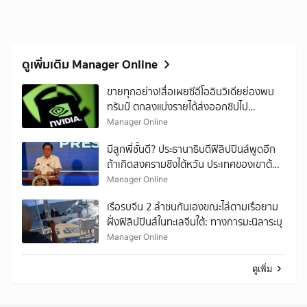
ดูเพิ่มเติม Manager Online
ขายทุกอย่าง!สื่อเผยซีอีโออินวิเดียย่องพบ
ทรัมป์ ตกลงแบ่งรายได้ส่งออกชิปไป
จีน15%ให้รบ.สหรัฐฯ
Manager Online
มีลูกพี่ชั้นดี? ประธานาธิบดีฟิลิปปินส์พูดอีก
ถ้าเกิดสงครามชิงไต้หวัน ประเทศของเขาต้อง
ถูกดึงเข้าร่วมสู้กับจีนด้วยแน่ๆ
Manager Online
เรือรบจีน 2 ลำชนกันเองขณะไล่ตามเรือยาม
ฝั่งฟิลิปปินส์ในทะเลจีนใต้: ทางการมะนิลาระบุ
Manager Online
ดูเพิ่ม