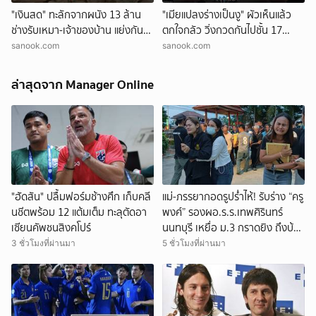
"เงินสด" ทะลักจากผนัง 13 ล้าน
"เมียแปลงร่างเป็นงู" ผัวเห็นแล้ว
ช่างรับเหมา-เจ้าของบ้าน แย่งกัน
ตกใจกลัว วิ่งกวดกันไปชั้น 17
วุ่น สุดท้ายศาลตัดสินให้ใคร?!
ตร.เผยบทสรุปคดีสุดแปลก!
sanook.com
sanook.com
ล่าสุดจาก Manager Online
"ฮัดสัน" ปลื้มฟอร์มช้างศึก เก็บคลี
แม่-ภรรยากอดรูปร่ำไห้! รับร่าง “ครู
นชีตพร้อม 12 แต้มเต็ม ทะลุตัดอา
พงศ์” รองผอ.ร.ร.เทพศิรินทร์
เซียนคัพชนสิงคโปร์
นนทบุรี เหยื่อ ม.3 กราดยิง ถึงบ้าน
เกิดศรีสะเกษ
3 ชั่วโมงที่ผ่านมา
5 ชั่วโมงที่ผ่านมา