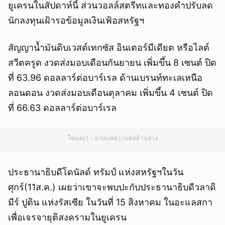
ยูเครนในสัปดาห์นี้ ส่วนวอลล์สตรีทและทองคำปรับลด
นักลงทุนเฝ้ารอข้อมูลเงินเฟ้อสหรัฐฯ
สัญญาน้ำมันดิบเวสต์เทกซัส อินเตอร์มีเดียต หรือไลต์
สวีตครูด งวดส่งมอบเดือนกันยายน เพิ่มขึ้น 8 เซนต์ ปิด
ที่ 63.96 ดอลลาร์ต่อบาร์เรล ด้านเบรนท์ทะเลเหนือ
ลอนดอน งวดส่งมอบเดือนตุลาคม เพิ่มขึ้น 4 เซนต์ ปิด
ที่ 66.63 ดอลลาร์ต่อบาร์เรล
โฆษณา - อ่านบทความต่อด้านล่าง
ประธานาธิบดีโดนัลด์ ทรัมป์ แห่งสหรัฐฯในวัน
ศุกร์(11ส.ค.) เผยว่าเขาจะพบปะกับประธานาธิบดีวลาดิ
มีร์ ปูติน แห่งรัสเซีย ในวันที่ 15 สิงหาคม ในอะแลสกา
เพื่อเจรจายุติสงครามในยูเครน