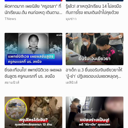
ผิดคาดมาก เผยนิสัย "ครูอรสา" ที่
รู้แล้ว! สาเหตุนักเรียน 14 ไม่ลงมือ
นักเรียนม.ต้น คนก่อเหตุ เดินตาม
กับภารโรง แถมเดินเข้าไปคุยด้วย
หา
TNews
มุมข่าว
ยกเลิก
ยิ่งสะเทือนใจ! แพทย์นิติเวช เผยผล
อาเด็ก ม.3 ยื่นขอรับเงินเยียวยาให้
ชันสูตร ครูคนเเรกที่ นร. ลงมือ
‘ปู่-ย่า’ ปฏิเสธตอบปมแชตหลุดคุย
แม่ ‘ถูกกลั่นแกล้ง’
สยามนิวส์
เดลินิวส์