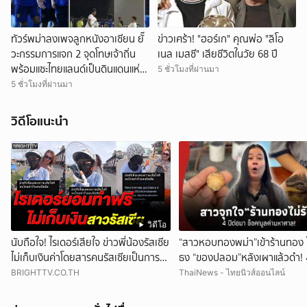
ทัวร์พม่าลงเพจลูกหนังอาเซียน ยั๊
ข่าวเศร้า! "ฮอร์เก" คุณพ่อ "ลิโอ
วะกรรมการแจก 2 จุดโทษเจ้าถิ่น
เนล เมสซี" เสียชีวิตในวัย 68 ปี
พร้อมแซะไทยแลนด์เป็นดินแดนแห่ง
5 ชั่วโมงที่ผ่านมา
จุดโทษ
5 ชั่วโมงที่ผ่านมา
วิดีโอแนะนำ
วิดีโอ
นับถือใจ! ไรเดอร์เสียใจ ข่าวพี่น้องรัสเซีย
“สาวหอบทองพม่า”เข้าร้านทอง 
ไม่เก็บเงินค่าโดยสารคนรัสเซียเป็นการ
ธง “ของปลอม”หลังเผาแล้วดำ! 4
ขอโทษ
มา ช็อกมูลค่าพุ่งมหาศาล!
BRIGHTTV.CO.TH
ThaiNews - ไทยนิวส์ออนไลน์