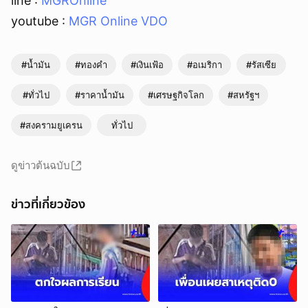
line :
MGROnline
youtube :
MGR Online VDO
#น้ำมัน
#ทองคำ
#เงินเฟ้อ
#อเมริกา
#รัสเซีย
#ทั่วไป
#ราคาน้ำมัน
#เศรษฐกิจโลก
#สหรัฐฯ
#สงครามยูเครน
ทั่วไป
ดูข่าวต้นฉบับ
ข่าวที่เกี่ยวข้อง