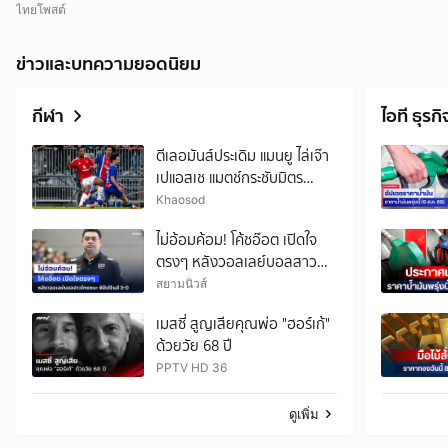
ไทยโพสต์
ข่าวและบทความยอดนิยม
กีฬา
ไอที ธุรกิ
ตีเลอมันส์ประเดิม แมนยู ไล่เจ๊า
เปแอสเช แมตช์กระชับมิตร
สโมสร
Khaosod
ไม่อ้อมค้อม! โค้ชอ๊อต เปิดใจ
ตรงๆ หลังวอลเลย์บอลสาว
ไทยชนะ ฟิลิปปินส์ 3-0
สยามนิวส์
เมสซี่ สูญเสียคุณพ่อ "ฮอร์เก้"
ด้วยวัย 68 ปี
PPTV HD 36
ดูเพิ่ม