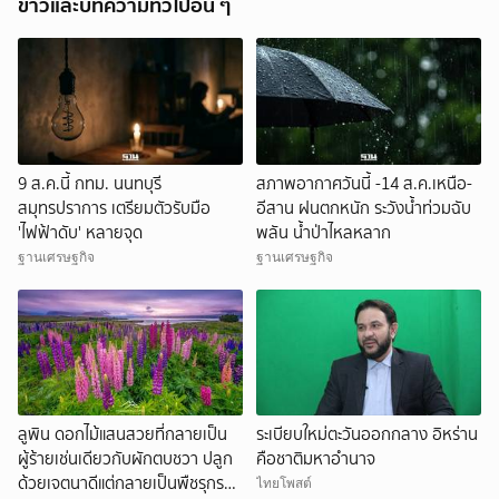
ข่าวและบทความทั่วไปอื่น ๆ
9 ส.ค.นี้ กทม. นนทบุรี
สภาพอากาศวันนี้ -14 ส.ค.เหนือ-
สมุทรปราการ เตรียมตัวรับมือ
อีสาน ฝนตกหนัก ระวังน้ำท่วมฉับ
'ไฟฟ้าดับ' หลายจุด
พลัน น้ำป่าไหลหลาก
ฐานเศรษฐกิจ
ฐานเศรษฐกิจ
ลูพิน ดอกไม้แสนสวยที่กลายเป็น
ระเบียบใหม่ตะวันออกกลาง อิหร่าน
ผู้ร้ายเช่นเดียวกับผักตบชวา ปลูก
คือชาติมหาอำนาจ
ด้วยเจตนาดีแต่กลายเป็นพืชรุกราน
ไทยโพสต์