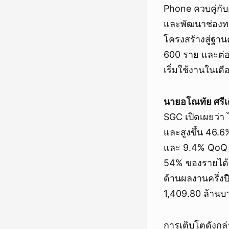
Phone ควบคู่กับ
และพัฒนาช่องทา
โครงสร้างสู่ฐานค
600 ราย และต่อ
เริ่มใช้งานในเด
นายอโณทัย ศรีเ
SGC เปิดเผยว่า 
และสูงขึ้น 46.
และ 9.4% QoQ โ
54% ของรายได้ด
ด้านผลงานครึ่งป
1,409.80 ล้านบา
การเติบโตดังกล