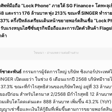
รศัพท์มือถือ “Lock Phone” ภายใต้ SG Finance+ โตทะลุเ
ี 68 แตะราว 176 ล้านบาท พุ่ง 213% ขณะที่ SINGER ทำรา
น 37% ครึ่งปีหลังเตรียมเดินหน้าขยายพอร์ตสินเชื่อ “Lock P
รับแรงหนุนไฮซีซั่นธุรกิจมือถือและการเปิดตัวสินค้า Flagship
กค้า
โฆษณา - อ่านบทความต่อด้านล่าง
ห์ชาตะพันธ์
กรรมการผู้จัดการใหญ่ บริษัท ซิงเกอร์ประเทศ
NGER เปิดเผยว่า ในช่วง 6 เดือนแรกปี 2568 บริษัทมีรายไ
้น 37.3% ขณะที่กำไรสุทธิส่วนของบริษัทใหญ่ อยู่ที่ 33 ล้
ของปีก่อน สำหรับไตรมาส 2/2568 มีกำไรสุทธิ 12 ล้านบา
รวมเติบโตโดดเด่นแตะ 888 ล้านบาท เพิ่มขึ้น 43.2% (YoY
ญญาเช่าซื้อและเงินให้กู้ยืมที่เพิ่มขึ้นตามการขยายพอร์ตสิน