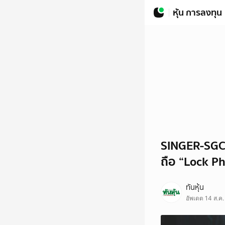
หุ้น การลงทุน
SINGER-SGC ผ
ถือ “Lock P
ทันหุ้น
อัพเดต 14 ส.ค.