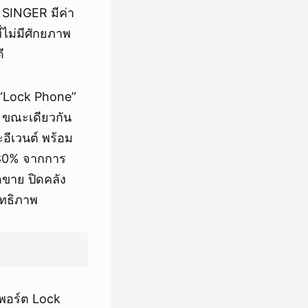
้ SINGER มีค่า
ไม่มีศักยภาพ
ี
 “Lock Phone”
ท ขณะเดียวกัน
อีเวนต์ พร้อม
า 80% จากการ
ดขาย ปิดคลัง
ิทธิภาพ
ยพอร์ต Lock