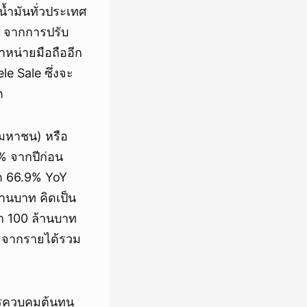
น้ำมันทั่วประเทศ
% จากการปรับ
จำหน่ายมือถืออีก
 Sale ซึ่งจะ
ต
(มหาชน) หรือ
4% จากปีก่อน
ต 66.9% YoY
านบาท คิดเป็น
า 100 ล้านบาท
Y จากรายได้รวม
รควบคุมต้นทุน