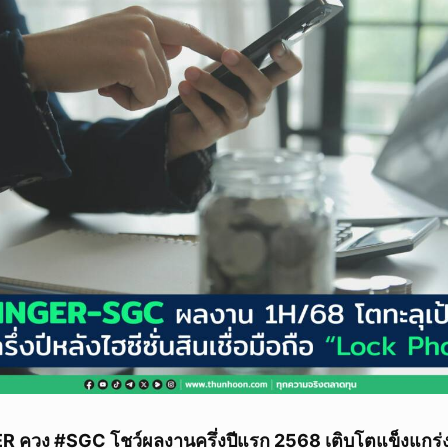
ER ควง #SGC โชว์ผลงานครึ่งปีแรก 2568 เติบโตแข็งแกร่ง