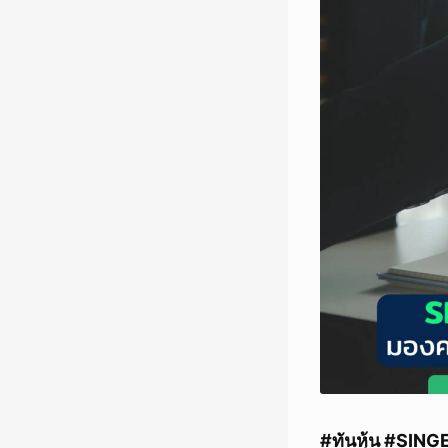
#ทันหุ้น #SING