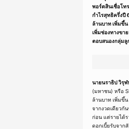
พอร์ตสินเชื่อโท
กำไรสุทธิครึ่งป
ล้านบาท เพิ่มขึ้
เพิ่มช่องทางขาย 
ตอบสนองกลุ่มลู
นายนราธิป วิรุฬ
(มหาชน) หรือ SI
ล้านบาท เพิ่มขึ
จากงวดเดียวกัน
ก่อน แต่รายได้
ดอกเบี้ยรับจากสั