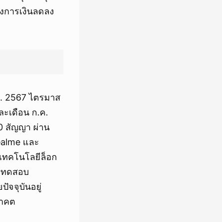
างการเงินลดลง
ิ.ย. 2567 ไตรมาส
ละเดือน ก.ค.
0 สัญญา ผ่าน
Realme และ
ยเทคโนโลยีล็อก
่างทดสอบ
ัจจุบันอยู่
นาคต