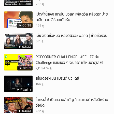
02:00
236 ดู
เปิดคำชี้แจง! เขาปีบ มิวสิค เฟสติวัล หลังดราม่าย
กเลิกคอนเสิร์ตกะทันหัน
00:38
458 ดู
เมียจี้เปิดชื่อหมอ หลังวินิจฉัยพลาด | ข่าวช่องวัน
881 ดู
03:33
POPCORNER CHALLENGE | #FELIZZ กับ
Challenge แบบแมว ๆ จะน่ารักแค่ไหนมาดูเลย!
02:52
7,118,474 ดู
สไปเดอร์-แมน แบรนด์ นิว เดย์
156 ดู
ตัวอย่าง
โลกระส่ำ! เปิดความสำคัญ “ทะเลแดง” หลังอิหร่าน
จ่อปิด
04:43
782 ดู