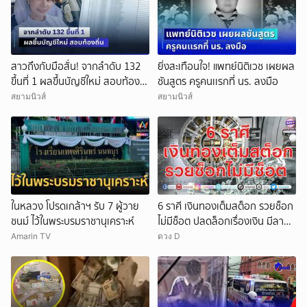
สาวถึงกับมือสั่น! จากลำดับ 132
ยิ่งสะเทือนใจ! แพทย์นิติเวช เผยผล
ขึ้นที่ 1 ผลขึ้นบัญชีใหม่ สอบท้อง
ชันสูตร ครูคนเเรกที่ นร. ลงมือ
ถิ่น
สยามนิวส์
สยามนิวส์
ในหลวง โปรดเกล้าฯ รับ 7 ผู้วาย
6 ราศี เงินทองเต็มสต็อก รวยช็อก
ชนม์ ไว้ในพระบรมราชานุเคราะห์
ไม่มีช็อต ปลดล็อกเรื่องเงิน มีลาภ
ลอยจ่อคิว
Amarin TV
ดวง D