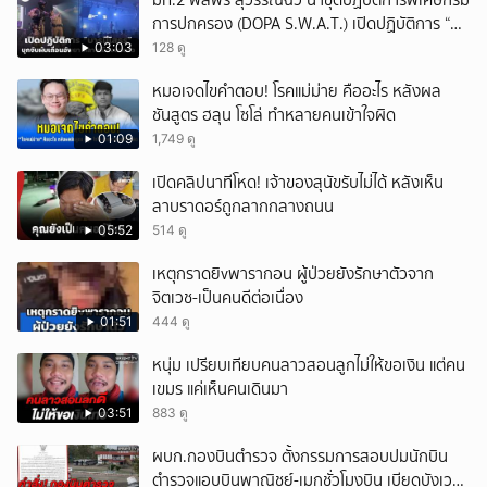
มท.2 พลพีร์ สุวรรณฉวี นำชุดปฏิบัติการพิเศษกรม
การปกครอง (DOPA S.W.A.T.) เปิดปฏิบัติการ “บา
รมีโสธร” บุกจับผับเถื่อนอัพยา กลางเมืองแปดริ้ว
03:03
128 ดู
เปิดถึงเช้า ไร้ใบอนุญาต
หมอเจดไขคำตอบ! โรคแม่ม่าย คืออะไร หลังผล
ชันสูตร ฮลุน โซโล่ ทำหลายคนเข้าใจผิด
01:09
1,749 ดู
เปิดคลิปนาทีโหด! เจ้าของสุนัขรับไม่ได้ หลังเห็น
ลาบราดอร์ถูกลากกลางถนน
05:52
514 ดู
เหตุกราดยิvพารากอน ผู้ป่วยยังรักษาตัวจาก
จิตเวช-เป็นคนดีต่อเนื่อง
01:51
444 ดู
หนุ่ม เปรียบเทียบคนลาวสอนลูกไม่ให้ขอเงิน แต่คน
เขมร แค่เห็นคนเดินมา
03:51
883 ดู
ผบก.กองบินตำรวจ ตั้งกรรมการสอบปมนักบิน
ตำรวจแอบบินพาณิชย์-เมกชั่วโมงบิน เบียดบังเวลา