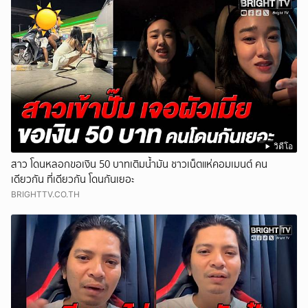
วิดีโอ
สาว โดนหลอกขอเงิน 50 บาทเติมน้ำมัน ชาวเน็ตแห่คอมเมนต์ คน
เดียวกัน ที่เดียวกัน โดนกันเยอะ
BRIGHTTV.CO.TH