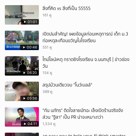
สิ่งที่คิด vs สิ่งที่เป็น 55555
161 ดู
01:01
เปิดปมสำคัญ! เผยข้อมูลก่อนเหตุการณ์ เด็ก ม.3
ก่อเหตุสะเทือนขวัญในโรงเรียน
00:46
551 ดู
ไทม์ไลน์เหตุ กราดยิงโรงเรียน จ.นนทบุรี | ข่าวช่อง
วัน
06:20
154 ดู
สรุปม้วนเดียวจบ "โนว์เบลล์"
389 ดู
05:36
"กัน นภัทร" ติดใจสายมัทฉะ เล็งเปิดร้านจริงจัง
ส่วน "ฐิสา" เป็น PR น่าจะเหมาะกว่า
04:11
1,334 ดู