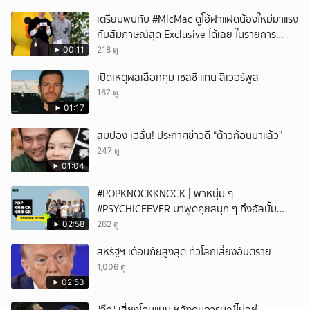
เตรียมพบกับ #MicMac ดูโอ้ฝาแฝดน้องใหม่มาแรง
กับสัมภาษณ์สุด Exclusive ได้เลย ในรายการ
#POPCORNER เร็ว ๆ นี้
00:11
218 ดู
เปิดเหตุผลเลือกคุม เชลซี แทน ลิเวอร์พูล
167 ดู
01:17
สมปอง เฮลั่น! ประกาศข่าวดี “ต้าวก้อนมาแล้ว”
247 ดู
01:04
#POPKNOCKKNOCK | พาหนุ่ม ๆ
#PSYCHICFEVER มาพูดคุยสนุก ๆ ถึงอัลบั้ม
"DIFFERENT" และเพลงใหม่ 'If You're Mine'
02:58
262 ดู
สหรัฐฯ เตือนภัยสูงสุด ทั่วโลกเสี่ยงอันตราย
1,006 ดู
02:53