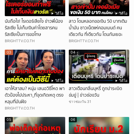
วิดีโอ
วิดีโอ
นับถือใจ! ไรเดอร์เสียใจ ข่าวพี่น้อง
สาว โดนหลอกขอเงิน 50 บาทเติม
รัสเซีย ไม่เก็บเงินค่าโดยสารคน
น้ำมัน ชาวเน็ตแห่คอมเมนต์ คน
รัสเซียเป็นการขอโทษ
เดียวกัน ที่เดียวกัน โดนกันเยอะ
BRIGHTTV.CO.TH
BRIGHTTV.CO.TH
03
04
วิดีโอ
วิดีโอ
เอาให้สาสม? หนุ่ม เสนอวิธีโหด พา
สาวเตือนกลิ่นบุหรี่ ถูกปาระเบิด
ตัวป๋องไปประหา_ที่จุดเกิดเหตุ ตรง
ข่มขู่ | ข่าวช่องวัน
หลุมที่มันฝัง
ข่าวช่องวัน 31
BRIGHTTV.CO.TH
05
06