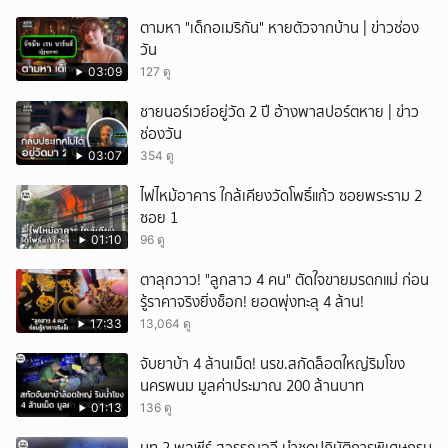
เหตุสลด
ตามหา "เด็กอเมริกัน" หายตัวจากบ้าน | ข่าวช่อง
วัน
03:09
127 ดู
ชายนอร์เวย์อยู่วัด 2 ปี อ้างพาสปอร์ตหาย | ข่าว
ช่องวัน
03:07
354 ดู
ไฟไหม้อาคาร ใกล้เคียงวัดโพธิ์แก้ว ซอยพระราม 2
ซอย 1
01:10
96 ดู
ตาลุกวาว! "ลูกสาว 4 คน" ตัดใจขายมรดกแม่ ก่อน
รู้ราคาจริงยิ่งช็อก! ยอดพุ่งทะลุ 4 ล้าน!
17:33
13,064 ดู
จับยาบ้า 4 ล้านเม็ด! นรข.สกัดล็อตใหญ่ริมโขง
นครพนม มูลค่าประมาณ 200 ล้านบาท
01:13
136 ดู