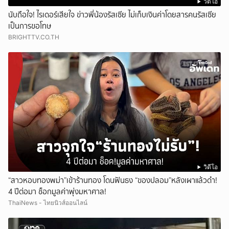
วิดีโอ
นับถือใจ! ไรเดอร์เสียใจ ข่าวพี่น้องรัสเซีย ไม่เก็บเงินค่าโดยสารคนรัสเซีย
เป็นการขอโทษ
BRIGHTTV.CO.TH
วิดีโอ
“สาวหอบทองพม่า”เข้าร้านทอง โดนฟันธง “ของปลอม”หลังเผาแล้วดำ!
4 ปีต่อมา ช็อกมูลค่าพุ่งมหาศาล!
ThaiNews - ไทยนิวส์ออนไลน์