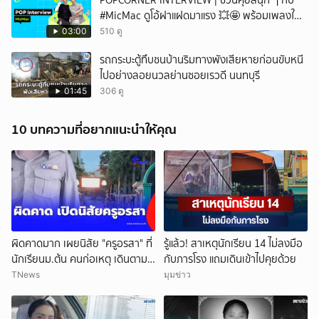
POPCORNER INTERVIEW | ชวนคุยสนุก ๆ กับ
#MicMac ดูโอ้ฝาแฝดมาแรง 💥🤩 พร้อมเพลงใหม่
สุดเพราะ 'WORKING U' ✨
03:00
510 ดู
รถกระบะตู้ทึบชนบ้านริมทางพังเสียหายก่อนขับหนี
ไปอย่างลอยนวลย่านซอยเรวดี นนทบุรี
01:45
306 ดู
10 บทความที่อยากแนะนำให้คุณ
ผิดคาดมาก เผยนิสัย "ครูอรสา" ที่
รู้แล้ว! สาเหตุนักเรียน 14 ไม่ลงมือ
นักเรียนม.ต้น คนก่อเหตุ เดินตาม
กับภารโรง แถมเดินเข้าไปคุยด้วย
หา
TNews
มุมข่าว