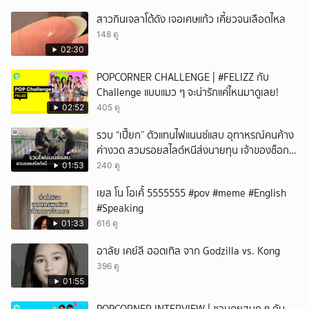
สาวกินเจลาโต้ดัง เจอเศษแก้ว เคี้ยวจนเลือดไหล
148 ดู
02:30
POPCORNER CHALLENGE | #FELIZZ กับ
Challenge แบบแมว ๆ จะน่ารักแค่ไหนมาดูเลย!
02:52
405 ดู
รวบ “เปี๊ยก” ตัวแทนไฟแนนซ์แสบ อุทาหรณ์คนค้าง
ค่างวด สวมรอยสไลด์หนีส่งนายทุน เจ้าของช็อก
หนี้ยังอยู่ - รถปลิว เสียหายกว่า 600,000 บาท
01:53
240 ดู
เยส โน โอเค้้้้ 5555555 #pov #meme #English
#Speaking
01:33
616 ดู
อาลัย เคย์ลี ฮอตเทิล จาก Godzilla vs. Kong
396 ดู
01:55