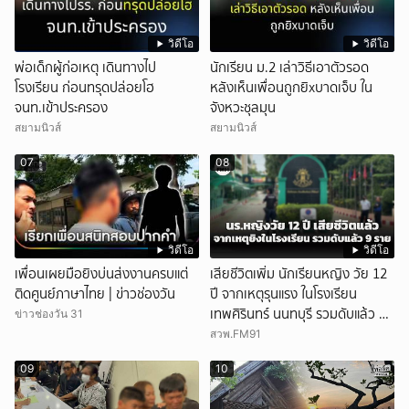
วิดีโอ
วิดีโอ
พ่อเด็กผู้ก่อเหตุ เดินทางไป
นักเรียน ม.2 เล่าวิธีเอาตัวรอด
โรงเรียน ก่อนทรุดปล่อยโฮ
หลังเห็นเพื่อนถูกยิxบาดเจ็บ ใน
จนท.เข้าประครอง
จังหวะชุลมุน
สยามนิวส์
สยามนิวส์
07
08
วิดีโอ
วิดีโอ
เพื่อนเผยมือยิงบ่นส่งงานครบแต่
เสียชีวิตเพิ่ม นักเรียนหญิง วัย 12
ติดศูนย์ภาษาไทย | ข่าวช่องวัน
ปี จากเหตุรุนแรง ในโรงเรียน
เทพศิรินทร์ นนทบุรี รวมดับแล้ว 9
ข่าวช่องวัน 31
ราย
สวพ.FM91
09
10