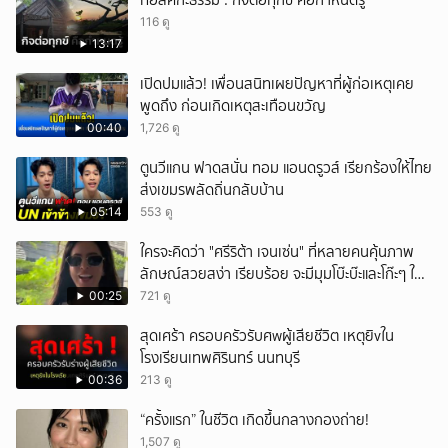
ทอล์คกะธรรม : กิจต่อทุกข์ คือกำหนดรู้
116 ดู
13:17
เปิดปมแล้ว! เพื่อนสนิทเผยปัญหาที่ผู้ก่อเหตุเคย
พูดถึง ก่อนเกิดเหตุสะเทือนขวัญ
00:40
1,726 ดู
ตูนวีแกน ฟาดสนั่น ทอม แอนดรูวส์ เรียกร้องให้ไทย
ส่งเขมรพลัดถิ่นกลับบ้าน
05:14
553 ดู
ใครจะคิดว่า "ศรีริต้า เจนเซ่น" ที่หลายคนคุ้นภาพ
ลักษณ์สวยสง่า เรียบร้อย จะมีมุมโบ๊ะบ๊ะและโก๊ะๆ ให้
ได้อมยิ้มเหมือนกัน งานนี้ทำเอาแฟนๆ ทั้งเอ็นดูทั้ง
00:25
721 ดู
หัวเราะ
สุดเศร้า ครอบครัวรับศwผู้เสียชีวิต เหตุยิvใน
โรงเรียนเทพศิรินทร์ นนทบุรี
00:36
213 ดู
“ครั้งแรก” ในชีวิต เกิดขึ้นกลางกองถ่าย!
1,507 ดู