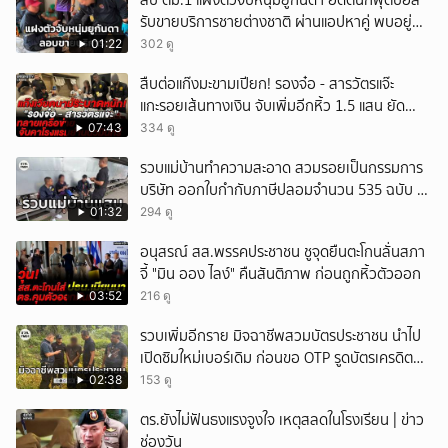
สืบ ตม.1 แฝงตัวจับหนุ่มยูกันดา อดีตนักฟุตบอล
รับขายบริการชายต่างชาติ ผ่านแอปหาคู่ พบอยู่
เกินกำหนดอนุญาต
01:22
302 ดู
สืบต่อแก๊งมะขามเปียก! รองจ๋อ - สารวัตรแจ๊ะ
แกะรอยเส้นทางเงิน จับเพิ่มอีกหิ้ว 1.5 แสน ยัด
สินบน
07:43
334 ดู
รวบแม่บ้านทำความสะอาด สวมรอยเป็นกรรมการ
บริษัท ออกใบกำกับภาษีปลอมจำนวน 535 ฉบับ รัฐ
เสียหายกว่า 129 ล้านบาท
01:32
294 ดู
อนุสรณ์ สส.พรรคประชาชน ชูจุดยืนตะโกนลั่นสภา
จี้ "มิน ออง ไลง์" คืนสันติภาพ ก่อนถูกหิ้วตัวออก
03:52
216 ดู
รวบเพิ่มอีกราย มิจฉาชีพสวมบัตรประชาชน นำไป
เปิดซิมใหม่เบอร์เดิม ก่อนขอ OTP รูดบัตรเครดิตผู้
เสียหาย
02:38
153 ดู
ตร.ยังไม่ฟันธงแรงจูงใจ เหตุสลดในโรงเรียน | ข่าว
ช่องวัน