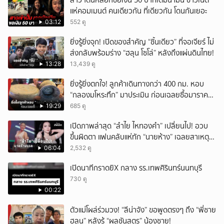
สาว โดนหลอกขอเงิน 50 บาทเติมน้ำมัน ชาวเน็ต
แห่คอมเมนต์ คนเดียวกัน ที่เดียวกัน โดนกันเยอะ
03:12
552 ดู
ยิ่งรู้ยิ่งจุก! เปิดของสำคัญ “ชิ้นเดียว” ที่จอเจียร์ ไม่
ส่งกลับพร้อมร่าง “ฮลุน โซโล่” หลังถึงแผ่นดินไทย!
13:28
13,439 ดู
ยิ่งรู้ยิ่งตกใจ! ลูกค้าเดินทางกว่า 400 กม. หอบ
“กลองมโหระทึก” มาประเมิน ก่อนเฉลยซื้อมาราคา
เท่าไหร่?
19:29
685 ดู
เปิดภาพล่าสุด “ลำไย ไหทองคำ” เปลี่ยนไป! อวบ
ขึ้นผิดตา แฟนคลับแห่ทัก “นายห้าง” เฉลยสาเหตุ
ชัด!
06:04
2,532 ดู
เปิดนาทีกราดยิX กลาง รร.เทพศิรินทร์นนทบุรี
730 ดู
00:22
ตัวแม่โผล่ร่วมวง! “ลีน่าจัง” ขอพูดตรงๆ ถึง “พี่ชาย
ฮลุน” หลังรู้ “ผลชันสูตร” น้องชาย!