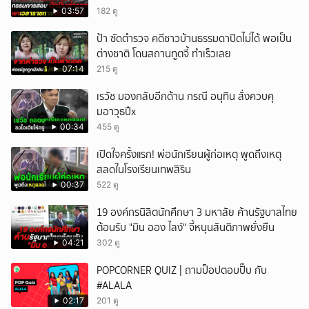
ทำหน้าที่
03:57
182 ดู
ป้า ซัดตำรวจ คดีชาวบ้านธรรมดาปิดไม่ได้ พอเป็น
ต่างชาติ โดนสถานทูตจี้ ทำเร็วเลย
07:14
215 ดู
เรวัช มองกลับอีกด้าน กรณี อนุทิน สั่งควบคุ
มอาวุธปืx
00:34
455 ดู
เปิดใจครั้งแรก! พ่อนักเรียนผู้ก่อเหตุ พูดถึงเหตุ
สลดในโรงเรียนเทพสิริน
00:37
522 ดู
19 องค์กรนิสิตนักศึกษา 3 มหาลัย ค้านรัฐบาลไทย
ต้อนรับ "มิน ออง ไลง์" จี้หนุนสันติภาพยั่งยืน
04:21
302 ดู
POPCORNER QUIZ | ถามป็อปตอบปั๊บ กับ
#ALALA
02:17
201 ดู