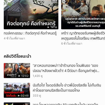
วิดีโอ
ทอล์คกะธรรม : กิจต่อทุกข์ คือกำหนดรู้
เศร้า! ญาติทยอยรับศพผู้เสียชีว
เหตุรุนแรงในโรงเรียน เทพศิรินทร
4 ชั่วโมงที่ผ่านมา
นนทบุรี
6 ชั่วโมงที่ผ่านมา
คลิปวิดีโอแนะนำ
“สาวหอบทองพม่า”เข้าร้านทอง โดนฟันธง “ของ
ปลอม”หลังเผาแล้วดำ! 4 ปีต่อมา ช็อกมูลค่าพุ่ง
มหาศาล!
12:02
1,420 ดู
นับถือใจ! ไรเดอร์เสียใจ ข่าวพี่น้องรัสเซีย ไม่เก็บเงิน
ค่าโดยสารคนรัสเซียเป็นการขอโทษ
02:48
333 ดู