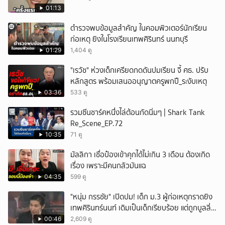
01:13
ตำรวจพบข้อมูลสำคัญ ในคอมพิวเตอร์นักเรียน
ก่อเหตุ ยิงในโรงเรียนเทพศิรินทร์ นนทบุรี
01:29
1,404 ดู
"เรวัช" ห่วงเด็กเครียดกดดันปมเรียน จี้ ศธ. ปรับ
หลักสูตร พร้อมเสนออนุญาตครูพกปื_ระงับเหตุ
03:36
533 ดู
รวมซีนชาร์คหนึ่งไล่ต้อนกัดนิ่มๆ | Shark Tank
Re_Scene_EP.72
10:35
71 ดู
มัลลิกา เชื่อป๋องเข้าคุกได้ไม่เกิน 3 เดือน ต้องเกิด
เรื่อง เพราะมีคนกลัวมันแฉ
04:35
599 ดู
"หนุ่ม กรรชัย" เปิดปม! เด็ก ม.3 ผู้ก่อเหตุกราดยิง
เทพศิรินทร์นนท์ เดิมเป็นเด็กเรียบร้อย แต่ถูกบูลลี่
หนัก คาดแรงกดดันสะสมกลายเป็นแรงแค้น จนก่อ
00:46
2,609 ดู