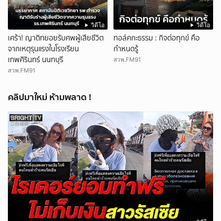
วิดีโอ
วิดีโอ
เศร้า! ญาติทยอยรับศพผู้เสียชีวิต
ทอล์คกะธรรม : กิจต่อทุกข์ คือ
จากเหตุรุนแรงในโรงเรียน
กำหนดรู้
เทพศิรินทร์ นนทบุรี
สวพ.FM91
สวพ.FM91
คลิปมาใหม่ ห้ามพลาด !