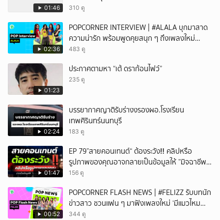
01:46
310 ดู
ยกเลิก
POPCORNER INTERVIEW | #ALALA บุกมาสาด
ความน่ารัก พร้อมพูดคุยสนุก ๆ ถึงเพลงใหม่
'ON&OFF'
02:36
483 ดู
ประกาศตามหา “เต้ ดราก้อนไฟว์”
235 ดู
01:23
บรรยากาศญาติรับร่างงรองผอ.โรงเรียน
เทพศิรินทร์นนทบุรี
02:24
183 ดู
EP 79”สายคอนเทนต์“ ต้องระวัง‼️ คลิปหรือ
รูปภาพของคุณอาจกลายเป็นข้อมูลให้ ”มิจฉาชีพ“
นำไปใช้ได้
01:47
156 ดู
POPCORNER FLASH NEWS | #FELIZZ รับบทนัก
ข่าวสาว ชวนแฟน ๆ มาฟังเพลงใหม่ ‘มีแมวไหม
(Catch Me If You Can)’
00:52
344 ดู