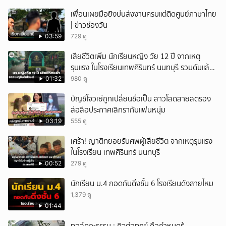
เพื่อนเผยมือยิงบ่นส่งงานครบแต่ติดศูนย์ภาษาไทย
| ข่าวช่องวัน
03:59
729 ดู
เสียชีวิตเพิ่ม นักเรียนหญิง วัย 12 ปี จากเหตุ
รุนแรง ในโรงเรียนเทพศิรินทร์ นนทบุรี รวมดับแล้ว
9 ราย
01:32
980 ดู
บัญชีโจวเย่ถูกเปลี่ยนชื่อเป็น สาวโสดสายสตรอง
ส่อลือประกาศเลิกรากับแฟนหนุ่ม
03:19
555 ดู
เศร้า! ญาติทยอยรับศพผู้เสียชีวิต จากเหตุรุนแรง
ในโรงเรียน เทพศิรินทร์ นนทบุรี
00:52
279 ดู
นักเรียน ม.4 กอดกันดิ่งชั้น 6 โรงเรียนดังสายไหม
1,379 ดู
01:44