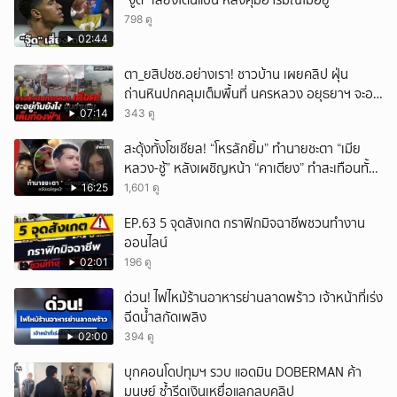
"จู๊ด" เสี่ยงโดนแบน หลังคุมอารมณ์ไม่อยู่
798 ดู
02:44
ตา_ยสิปชช.อย่างเรา! ชาวบ้าน เผยคลิป ฝุ่น
ถ่านหินปกคลุมเต็มพื้นที่ นครหลวง อยุธยาฯ จะอยู่
กันยังไง
07:14
343 ดู
สะดุ้งทั้งโซเชียล! “โหรลักยิ้ม” ทำนายชะตา “เมีย
หลวง-ชู้” หลังเผชิญหน้า “คาเตียง” ทำสะเทือนทั้ง
ประเทศ
16:25
1,601 ดู
EP.63 5 จุดสังเกต กราฟิกมิจฉาชีพชวนทำงาน
ออนไลน์
02:01
196 ดู
ด่วน! ไฟไหม้ร้านอาหารย่านลาดพร้าว เจ้าหน้าที่เร่ง
ฉีดน้ำสกัดเพลิง
02:00
394 ดู
บุกคอนโดปทุมฯ รวบ แอดมิน DOBERMAN ค้า
มนุษย์ ซ้ำรีดเงินเหยื่อแลกลบคลิป