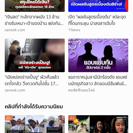
"เงินสด" ทะลักจากผนัง 13 ล้าน
เปิด "ผลชันสูตรเบื้องต้น" แต่ละจุด
ช่างรับเหมา-เจ้าของบ้าน แย่งกัน
ที่โดนกระสุน น่าสงสารจับใจ
วุ่น สุดท้ายศาลตัดสินให้ใคร?!
sanook.com
TNews
"เมียแปลงร่างเป็นงู" ผัวเห็นแล้ว
แฉดาราหนุ่มสามีนักร้องดัง แอบแซ่
ตกใจกลัว วิ่งกวดกันไปชั้น 17
บนักธุรกิจสาว ลักลอบมีสัมพันธ์
ตร.เผยบทสรุปคดีสุดแปลก!
สัปดาห์ละ 2 ครั้ง
sanook.com
คมชัดลึกออนไลน์
คลิปที่กำลังได้รับความนิยม
01
02