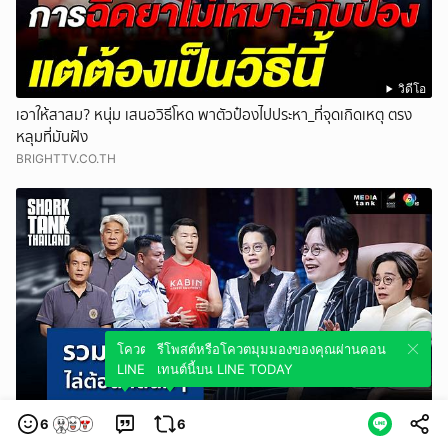
วิดีโอ
เอาให้สาสม? หนุ่ม เสนอวิธีโหด พาตัวป๋องไปประหา_ที่จุดเกิดเหตุ ตรง
หลุมที่มันฝัง
BRIGHTTV.CO.TH
โควตมุมมองของคุณผ่านคอนเทนต์นี้บน
รีโพสต์หรือโควตมุมมองของคุณผ่านคอน
LINE TODAY
เทนต์นี้บน LINE TODAY
วิดีโอ
6
6
รวมซีนชาร์คหนึ่งไล่ต้อนกัดนิ่มๆ | Shark Tank Re_Scene_EP.72