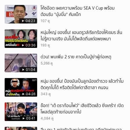
โค้ชอ๊อต เผยความพร้อม SEA V Cup พร้อม
ต้อนรับ "บุ๋มบิ๋ม" คัมแบ็ก
04:23
107 ดู
หนุ่มใหญ่ ของขึ้น! แอนดรูวส์เรียกร้องให้เขมร ลั่น
ไม่รู้ความจริง มันไม่ได้พลัดถิ่นแต่อพยพมา
03:36
193 ดู
ด่วน! พบเพิ่ม 2 ราย คาดเป็นปู่ย่าผู้ก่อเหตุ
5,266 ดู
01:04
หนุ่ม ของขึ้น! ป๋องมันเป็นลูกน้องตำรวจ แล้วทำไม
ติดคุกไม่ได้ หรือติดได้แค่ตาสีตาสา คนจน
04:28
343 ดู
ช็อก! "เต้ ดราก้อนไฟว์" เสียชีวิตแล้ว ยิ่งเศร้า! เปิด
โพสต์สุดท้ายก่อนจากไป
05:41
4,084 ดู