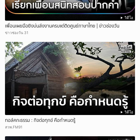
วิดีโอ
เพื่อนเผยมือยิงบ่นส่งงานครบแต่ติดศูนย์ภาษาไทย | ข่าวช่องวัน
ข่าวช่องวัน 31
วิดีโอ
ทอล์คกะธรรม : กิจต่อทุกข์ คือกำหนดรู้
สวพ.FM91