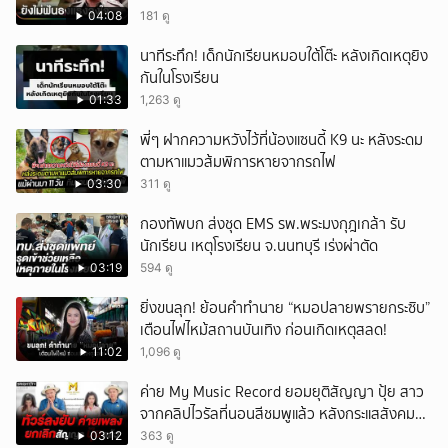
04:08
181 ดู
นาทีระทึก! เด็กนักเรียนหมอบใต้โต๊ะ หลังเกิดเหตุยิง
กันในโรงเรียน
01:33
1,263 ดู
พี่ๆ ฝากความหวังไว้ที่น้องแซนดี้ K9 นะ หลังระดม
ตามหาแมวส้มพิการหายจากรถไฟ
03:30
311 ดู
กองทัพบก ส่งชุด EMS รพ.พระมงกุฎเกล้า รับ
นักเรียน เหตุโรงเรียน จ.นนทบุรี เร่งผ่าตัด
03:19
594 ดู
ยิ่งขนลุก! ย้อนคำทำนาย “หมอปลายพรายกระซิบ”
เตือนไฟไหม้สถานบันเทิง ก่อนเกิดเหตุสลด!
11:02
1,096 ดู
ค่าย My Music Record ยอมยุติสัญญา ปุ้ย สาว
จากคลิปไวรัลที่นอนสีชมพูแล้ว หลังกระแสสังคม
และคนในวงการวิจารณ์เรื่องความเหมาะสม
03:12
363 ดู