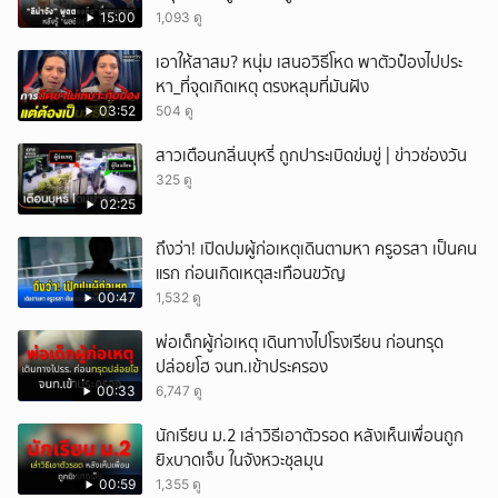
15:00
1,093 ดู
เอาให้สาสม? หนุ่ม เสนอวิธีโหด พาตัวป๋องไปประ
หา_ที่จุดเกิดเหตุ ตรงหลุมที่มันฝัง
03:52
504 ดู
สาวเตือนกลิ่นบุหรี่ ถูกปาระเบิดข่มขู่ | ข่าวช่องวัน
325 ดู
02:25
ถึงว่า! เปิดปมผู้ก่อเหตุเดินตามหา ครูอรสา เป็นคน
แรก ก่อนเกิดเหตุสะเทือนขวัญ
00:47
1,532 ดู
พ่อเด็กผู้ก่อเหตุ เดินทางไปโรงเรียน ก่อนทรุด
ปล่อยโฮ จนท.เข้าประครอง
00:33
6,747 ดู
นักเรียน ม.2 เล่าวิธีเอาตัวรอด หลังเห็นเพื่อนถูก
ยิxบาดเจ็บ ในจังหวะชุลมุน
00:59
1,355 ดู