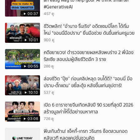
an easy way to help your AI think smarter
#GenerativeAI
00:37
457 ดู
ชีวิตพลิก! "อำนาจ รื่นเริง" อดีตแชมป์โลก ได้เริ่ม
ใหม่ "จอนนี่มือปราบ" ยื่นมือช่วย ดันขึ้นแท่นครูมวย
10:01
900 ดู
คดีขยายวง! ตำรวจขยายผลหลังพบร่าง 2 พี่น้อง
รัสเซีย สอบปมผู้เสียชีวิตอีก 3 ราย
00:55
286 ดู
ส่องชีวิต “ปุ้ย” ก่อนคลิปหลุด จนได้ดี? “จอนนี่ มือ
ปราบ-ตั๊กแตน” ขยี้สะดุ้ง หลังขึ้นแท่นซุปตาร์!
10:10
537 ดู
เปิด 6 ดาราชายจีนเกิดหลังปี 90 รวยที่สุดปี 2026
สร้างมูลค่าให้ได้อย่างมหาศาล
03:08
726 ดู
ฟินเกินต้าน! แจ็คกี้-เกรท วรินทร ช็อตสวมกอด
หลังเวที หลุดแคปชั่นชวนคิด