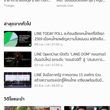
ชายาเจ้าชายอับดุล มาลิก ทันที
ใหม่? ซ้อนมอเตอร์ไซค์ อุ๊ยๆ หนุ่ม
อ้างพฤติกรรมกระทบพระเกียรติ
หน้าคุ้นๆ
Thaiger
sanook.com
ราชวงศ์
ล่าสุดจากทั่วไป
LINE TODAY POLL สะท้อนเสียงคนไทยครึ่งปีแรก
2569 เมื่อคนไทยเผชิญความไม่แน่นอน แต่ยังเลือก
ใช้ชีวิตอย่างมีความหวัง
06 ก.ค. เวลา 07.00 น.
LINE OpenChat เปิดตัว "LAND DOM" คอนเทนต์
ต้นฉบับใหม่ ยกระดับ “คอมมิวนิตี้” สู่ “ประสบการณ์
ร่วม” เชื่อมศิลปินและแฟนคลับผ่าน Live Talk
02 ก.ค. เวลา 07.00 น.
LINE จับมือภาครัฐ ภาคเอกชน 15 องค์กร ร่วม
สร้างความตระหนักรู้ให้คนไทย เตรียมพร้อมรับมือ
ภัยพิบัติและสถานการณ์ฉุกเฉิน ผ่านโครงการ
23 มิ.ย. เวลา 08.00 น.
“LIFELINE พร้อมก่อนวิกฤต”
วิดีโอแนะนำ