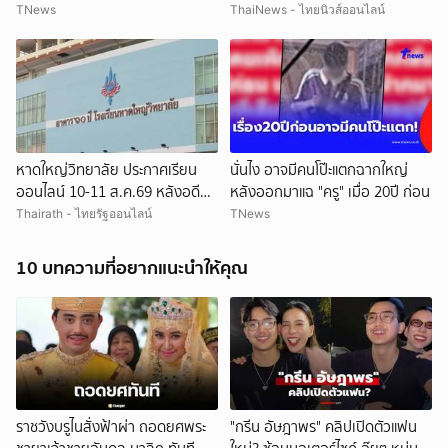
หา
TNews
ThaiNews - ไทยนิวส์ออนไลน์
หาดใหญ่วิทยาลัย ประกาศเรียน
นั่นไง อาจมีคนโป๊ะแตกฉากใหญ่
ออนไลน์ 10-11 ส.ค.69 หลังอดีต
หลังออกมาแฉ "ครู" เมื่อ 20ปี ก่อน
ครูต่างชาติขู่ยิง
Thairath - ไทยรัฐออนไลน์
TNews
10 บทความที่อยากแนะนำให้คุณ
ราชวังบรูไนสั่งฟ้าผ่า ถอดยศพระ
"กรีน อัษฎาพร" คลิปเปิดตัวแฟน