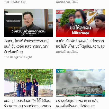
ศาล
THE STANDARD
คมชัดลึกออนไลน์
‘อนุทิน’ โพสต์ ถ้ายังคงวิ่งชนอยู่
สะเทือนใจ พ่อน้องเฟย์ เหยื่อกราด
มันก็เจ็บหัวอีก หลัง ‘ศิริกัญญา’
ยิง ไม่โทษใคร ขอให้ลูกไปมีความสุข
ตัดพ้อเหนื่อย
คมชัดลึกออนไลน์
The Bangkok Insight
มมส ชูเกษตรปลอดภัย ใช้ไส้เดือน
ตรวจเข้มคุณภาพอากาศ หลัง
ช่วยพรวนดิน ชวนตัดองุ่นสดจาก
เพลิงไหม้โรงงานรีไซเคิลยาง