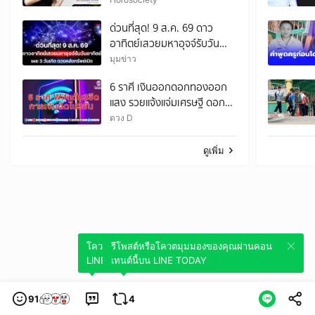
สิงหาคม 2569
ด่วนที่สุด! 9 ส.ค. 69 ดาว
อาทิตย์เสวยมหาอุจจ์รับวัน
อาทิตย์ เผย 3 วันเกิด ดวงคลัง
มุมข่าว
ทรัพย์เปิด เงินก้อนโตทะลักเข้า
6 ราศี เงินออกดอกทองออก
บัญชีรับวันหยุด!
แสง รวยแจ้งแจ่มเศรษฐี ดอก
ผลจากการลงทุน เก็บเงินได้
ดวง D
เป็นกอบเป็นกำ
ดูเพิ่ม
โควตมุมมองของคุณผ่านคอนเทนต์นี้บน
รีโพสต์หรือโควตมุมมองของคุณผ่านคอน
LINE TODAY
เทนต์นี้บน LINE TODAY
91
4