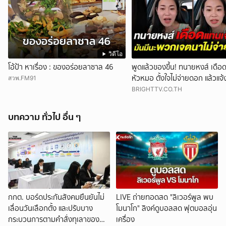
วิดีโอ
โอ้ป้า หาเรื่อง : ของอร่อยลาซาล 46
พูดแล้วของขึ้น! ทนายหงส์ เดือด 
หัวหมอ ตั้งใจไม่จ่ายดอก แล้วแจ
สวพ.FM91
มาจับเจ้าหนี้
BRIGHTTV.CO.TH
บทความ ทั่วไป อื่น ๆ
กกต. บอร์ดประกันสังคมยืนยันไม่
LIVE ถ่ายทอดสด "ลิเวอร์พูล พบ
เลื่อนวันเลือกตั้ง และปรับบาง
โมนาโก" ลิงค์ดูบอลสด ฟุตบอลอุ่น
กระบวนการตามคำสั่งทุเลาของ
เครื่อง