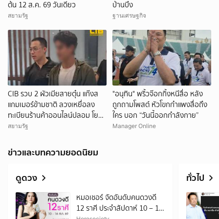
ต้น 12 ส.ค. 69 วันเดียว
บ้านบึง
สยามรัฐ
ฐานเศรษฐกิจ
CIB รวบ 2 ผัวเมียสายตุ๋น แก๊งส
"อนุทิน" พริ้วจ๊อกกิ้งหนีสื่อ หลัง
แกมเมอร์ข้ามชาติ ลวงเหยื่อลง
ถูกถามโพสต์ หัวโขกกำแพงสื่อถึง
ทะเบียนร้านค้าออนไลน์ปลอม โยง
ใคร บอก “วันนี้ออกกำลังกาย”
กว่า 600 คดี เสียหายทะลุ 23 ล้าน
สยามรัฐ
Manager Online
ข่าวและบทความยอดนิยม
ดูดวง
ทั่วไป
หมอเชอร์ จัดอันดับคนดวงดี
12 ราศี ประจำสัปดาห์ 10 – 16
Horosociety