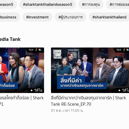
season5
#sharktankthailandseason5
#การลงทุน
#การต่อยอด
#business
#investment
#ผู้ประกอบการ
#sharktankthailand
edia Tank
วิดีโอ
วิดีโ
รุงรสใครทำก็อร่อย | Shark
สิ่งที่มีค่ามากกว่าเงินลงทุนจากชาร์ค | Shark
71
Tank RE-Scene_EP.70
01 ส.ค. เวลา 11.00 น.