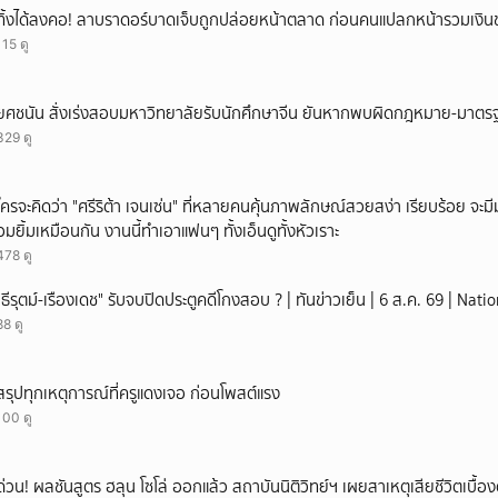
ทิ้งได้ลงคอ! ลาบราดอร์บาดเจ็บถูกปล่อยหน้าตลาด ก่อนคนแปลกหน้ารวมเงินช
115 ดู
ยศชนัน สั่งเร่งสอบมหาวิทยาลัยรับนักศึกษาจีน ยันหากพบผิดกฎหมาย-มาตรฐ
329 ดู
ใครจะคิดว่า "ศรีริต้า เจนเซ่น" ที่หลายคนคุ้นภาพลักษณ์สวยสง่า เรียบร้อย จะมีมุมโ
อมยิ้มเหมือนกัน งานนี้ทำเอาแฟนๆ ทั้งเอ็นดูทั้งหัวเราะ
478 ดู
"ธีรุตม์-เรืองเดช" รับจบปิดประตูคดีโกงสอบ ? | ทันข่าวเย็น | 6 ส.ค. 69 | Nat
88 ดู
สรุปทุกเหตุการณ์ที่ครูแดงเจอ ก่อนโพสต์แรง
100 ดู
ด่วน! ผลชันสูตร ฮลุน โซโล่ ออกแล้ว สถาบันนิติวิทย์ฯ เผยสาเหตุเสียชีวิตเบื้อง