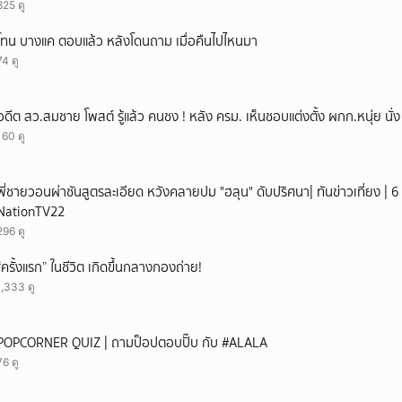
825 ดู
โทน บางแค ตอบแล้ว หลังโดนถาม เมื่อคืนไปไหนมา
74 ดู
อดีต สว.สมชาย โพสต์ รู้แล้ว คนชง ! หลัง ครม. เห็นชอบแต่งตั้ง ผกก.หนุ่ย นั
160 ดู
พี่ชายวอนผ่าชันสูตรละเอียด หวังคลายปม "ฮลุน" ดับปริศนา| ทันข่าวเที่ยง | 6 
NationTV22
296 ดู
“ครั้งแรก” ในชีวิต เกิดขึ้นกลางกองถ่าย!
1,333 ดู
POPCORNER QUIZ | ถามป็อปตอบปั๊บ กับ #ALALA
76 ดู