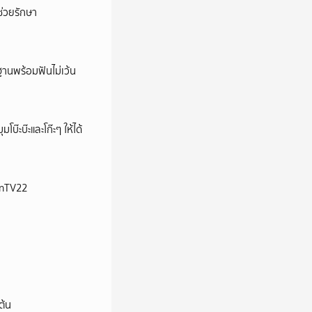
่วยรักษา
านพร้อมฟันไม่เว้น
บ๊ะบ๊ะและโก๊ะๆ ให้ได้
ionTV22
ต้น