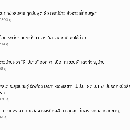
จบทุกข้อสงสัย! ทูตจีนพูดแล้ว กรณีข่าว ส่งอาวุธให้กัมพูชา
7,803 ดู
ต้อม รชนีกร ชนะคดี! ศาลสั่ง "เลอลักษณ์" ชดใช้อ่วม
294 ดู
ชาวบ้านผวา “ผีแม่ม่าย” ออกหาเหยื่อ แห่แขวนผ้าแดงทั้งหมู่บ้าน
58 ดู
พล.ต.อ.สุรเชชษฐ์ จ่อฟ้อง เลขาฯ-รองเลขาฯ ป.ป.ช. ผิด ม.157 ปมออกหนังสือ
ซ้อน
370 ดู
กัน จอมพลัง มอบกล้องวงจรปิด 40 ตัว อุดจุดเสี่ยงหลังคดีสะเทือนขวัญ
44 ดู