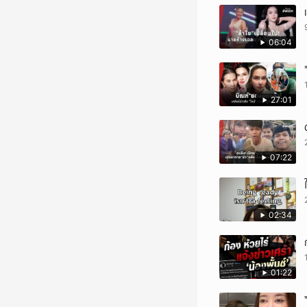
06:04
27:01
07:22
02:34
01:22