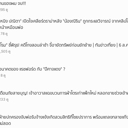
คนของผม จบ!!!
ยกเลิก
295 ดู
"หนิง ปณิตา" เปิดใจเคลียร์ดราม่าหลัง "น้องณิริน" ถูกกระแสวิจารณ์ จากคลิ
หน้าเหมือนพ่อ
178 ดู
"โรม" ชี้พิรุธ! คดีโกงสอบล่าช้า จี้อายัดทรัพย์ก่อนยักย้าย | ทันข่าวเที่ยง | 6 
1,505 ดู
อนาคตของ แรชฟอร์ด กับ "ปีศาจแดง" ?
18 ดู
เตือนภัยสายบุญ! เจ้าอาวาสแฉขบวนการผ้าไตรเก่าแพ็กใหม่ หลอกขายช่วงเข้
233 ดู
ฝ่ายปกครองจับพ่อรับจ้างแจ้งเกิดสวมสิทธิที่ไชยปราการ พร้อมแถลงทลายแก๊งทุจ
แม่สอด