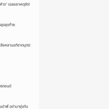
ห้าง” เฉลยสาเหตุชัด!
นสุขสุดท้าย
ูญเสียหลานอภิชาตบุตร!
างรถยนต์
นด่าพี่ อย่ามายุ่งกับ