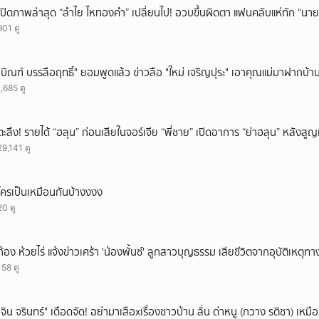
เปิดภาพล่าสุด “ลำไย ไหทองคำ” เปลี่ยนไป! อวบขึ้นผิดตา แฟนคลับแห่ทัก “นาย
901 ดู
"บิณฑ์ บรรลือฤทธิ์" ยอมพูดแล้ว ข่าวลือ "ใหม่ เจริญปุระ" เอาคุณแม่มาฝากบ้า
1,685 ดู
ตะลึง! รายได้ “ฮลุน” ก่อนเสียในจอร์เจีย “พี่ชาย” เปิดอาการ “ย่าฮลุน” หลังส
29,141 ดู
ใครเป็นเหมือนกันบ้างงงง
20 ดู
ก้อง ห้วยไร่ แจ้งข่าวเศร้า 'น้องพั้นช์' ลูกสาวบุญธรรม เสียชีวิตจากอุบัติเหตุท
158 ดู
ั่"จิน จรินทร์" เดือดจัด! อย่ามาเสือxเรื่องชาวบ้าน ลั่น ด่าหนู (กวาง รติชา) เหมือ