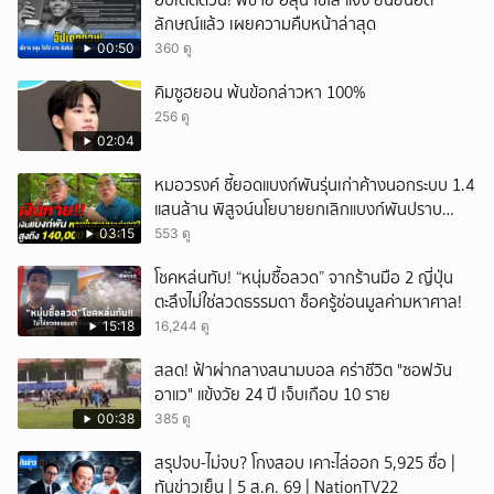
อัปเดตด่วน! พี่ชาย ฮลุน โซโล่ แจง ยืนยันอัต
ลักษณ์แล้ว เผยความคืบหน้าล่าสุด
00:50
360 ดู
คิมซูฮยอน พ้นข้อกล่าวหา 100%
256 ดู
02:04
หมอวรงค์ ชี้ยอดแบงก์พันรุ่นเก่าค้างนอกระบบ 1.4
แสนล้าน พิสูจน์นโยบายยกเลิกแบงก์พันปราบ
ธุรกิจสีเทา
03:15
553 ดู
โชคหล่นทับ! “หนุ่มซื้อลวด” จากร้านมือ 2 ญี่ปุ่น
ตะลึงไม่ใช่ลวดธรรมดา ช็อครู้ซ่อนมูลค่ามหาศาล!
15:18
16,244 ดู
สลด! ฟ้าผ่ากลางสนามบอล คร่าชีวิต "ซอฟวัน
อาแว" แข้งวัย 24 ปี เจ็บเกือบ 10 ราย
00:38
385 ดู
สรุปจบ-ไม่จบ? โกงสอบ เคาะไล่ออก 5,925 ชื่อ |
ทันข่าวเย็น | 5 ส.ค. 69 | NationTV22