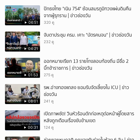
ปักธงไทย "เนิน 754" ย้อนสมรภูมิทวงแผ่นดินคืน
จากผู้รุกราน | ข่าวช่องวัน
06:51
320 ดู
จับตาประชุม ครม. เคาะ "บัตรคนจน" | ข่าวช่องวัน
232 ดู
04:21
ออกหมายเรียก 13 รายโกงสอบท้องถิ่น มีชื่อ 2
บิ๊กข้าราชการ | ข่าวช่องวัน
01:53
275 ดู
รพ.อ่างทองแถลง ยอมรับจัดเลี้ยงใน ICU | ข่าว
ช่องวัน
08:01
241 ดู
เปิดภาพชัด! วินหัวร้อนดักก่อเหตุต่อหน้าผู้โดยสาร
หลังถูกเตือนเรื่องขับข้ามเขต
00:31
124 ดู