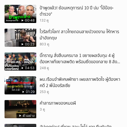
ป้าพูดแล้ว! ย้อนเหตุการณ์ 10 ปี ปม "ไอ้ป๋อง-
ตำรวจ"
00:48
132 ดู
ไวรัลทั่วโลก! สาวไทยถอนสายบัวงดงาม ให้ทหาร
ม้าอังกฤษ
00:23
803 ดู
บิ๊กราญ สั่งสืบนครบาล 1 ขยายผลจับกุม 4 ผู้
ต้องหาแก๊งยาเสพติด พร้อมยึดของกลาย 8 ลัง
ส่งผ่านขนส่งเอกชนเข้า กทม.
04:53
248 ดู
ผบ.เรือนจำพิเศษพัทยา เผยสภาพจิตใจ ผู้ต้องหา
คดี 2 พี่น้องรัสเซีย
01:29
253 ดู
คำสารภาพของหมอผี
3 ดู
ตัวอย่าง