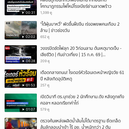
คลิปนี้ถูกบันทึกไว้เพียงไม่กี่นาทีก่อนเกิด
โศกนาฏกรรมไฟไหม้โรงเบียร์ย่านลาดพร้าว
00:31
1,399 ดู
"ไต้ฝุ่นบาหวี่" พัดขึ้นฝั่งจีน เร่งอพยพคนเกือบ 2
ล้าน | ข่าวช่องวัน
02:02
652 ดู
วงจรปิดชัดไฟลุก 20 วิก่อนลาม ต้นเหตุบาดเจ็บ -
เสียชีวิต | ทันข่าวเที่ยง | 15 ก.ค. 69 |
NationTV22
06:28
209 ดู
เดือดกลางถนน! ไรเดอร์หัวร้อนเตะหน้าหญิงวัย 61
ปี หลังเกิดอุบัติเหตุ
01:53
257 ดู
เปิดวินาที ตร.บุกช่วย 2 นักศึกษาม.ดัง หลังถูกแก๊ง
คอลฯ หลอกเรียกค่าไถ่
01:07
579 ดู
ตรวจค้นแหล่งผลิตน้ำส้มไม่ได้มาตรฐาน ยึดเกล็ด
ส้มลักลอบนำเข้า ไร้ อย. น้ำหนักกว่า 2 ตัน