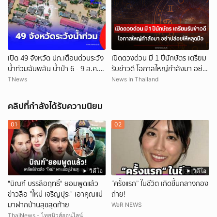
เปิด 49 จังหวัด ปภ.เตือนด่วนระวัง
เปิดดวงด่วน มี 1 ปีนักษัตร เตรียม
น้ำท่วมฉับพลัน น้ำป่า 6 - 9 ส.ค.
รับข่าวดี โอกาสใหญ่กำลังมา อย่า
69
ปล่อยให้หลุดมือ
TNews
News In Thailand
คลิปที่กำลังได้รับความนิยม
01
02
วิดีโอ
วิดีโอ
"บิณฑ์ บรรลือฤทธิ์" ยอมพูดแล้ว
“ครั้งแรก” ในชีวิต เกิดขึ้นกลางกอง
ข่าวลือ "ใหม่ เจริญปุระ" เอาคุณแม่
ถ่าย!
มาฝากบ้านสุขสุดท้าย
WeR NEWS
ThaiNews - ไทยนิวส์ออนไลน์