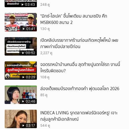
03:43
248 ดู
"มิกซ์-ไฮเปค” ขึ้นโพเดียม สนามเซปัง ศึก
MSBK600 สนาม 2
01:41
130 ดู
เปิดคลิปบรรยากาศร้านก่อนเกิดเหตุไฟไหม้ เผย
ภาพเก่าเมื่อปลายปีก่อน
00:52
2,227 ดู
จอดรถหน้าบ้านคนอื่น สุดท้ายปูนตกใส่รถ งานนี้
ใครรับผิดชอบ?
02:29
108 ดู
ส่องเต็งแชมป์รองเท้าทองคำ ฟุตบอลโลก 2026
85 ดู
02:46
INDECA LIVING รุกตลาดเฟอร์นิเจอร์หรู! เจาะ
กลุ่มลูกค้ามีเอกลักษณ์
03:17
544 ดู