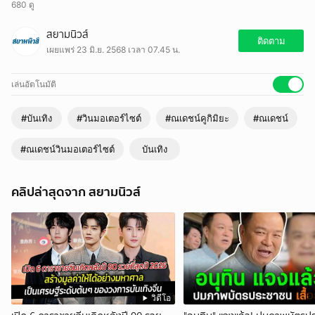
680 ดู
เรียกได้ว่าเป็นพระเอกอยู่ทุกที่จริงๆ สำหรับพระเอกหนุ่ม ณเดชน์ คูกิมิยะ
สยามนิวส์
เพราะความเรียบง่ายนี้เอง ชาวเน็ตจึงได้เจอกับ ณเดชน์ บ่อยมาก
ติดตาม
เผยแพร่ 23 มิ.ย. 2568 เวลา 07.45 น.
เล่นอัตโนมัติ
#บันเทิง
#วินมอเตอร์ไซต์
#ณเดชน์คูกิมิยะ
#ณเดชน์
#ณเดชน์วินมอเตอร์ไซต์
บันเทิง
คลิปล่าสุดจาก สยามนิวส์
วิดีโอ