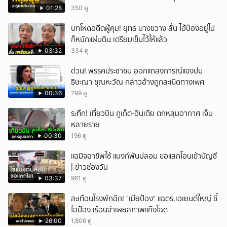
2568 พบเคยพบหลุมยุบมาแล้วครั้งหนึ่ง
01:28
350 ดู
บทโหดอดีตผู้คุม! ยุทธ บางขวาง ลั่น ไอ้ป๋องอยู่ไป
ก็หนักแผ่นดิน เตรียมเข็มไว้ให้แล้ว
03:32
334 ดู
ด่วน! พรรคประชาชน ออกแถลงการณ์แจงปม
ธิษะณา ชุณหะวัณ กล่าวอ้างถูกละเuิดทางเwศ
00:36
299 ดู
ระทึก! เที่ยวบิน ภูเก็ต-อินเดีย ตกหลุมอากาศ เจ็บ
หลายราย
00:30
196 ดู
แฉมิจฉาชีพใช้ แบงก์พันปลอม ขอแลกโอนเข้าบัญชี
| ข่าวช่องวัน
03:37
961 ดู
สะเทือนโรงพักอีก! "เมียป๋อง" แฉตร.เอเยนต์ใหญ่ ซี้
ไอป๋อง เรือนจำเผยสภาพแก๊งโฉด
26:00
1,806 ดู