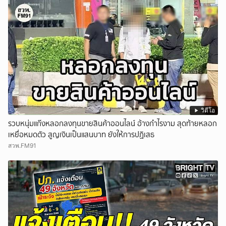
วิดีโอ
รวบหนุ่มแก๊งหลอกลงทุนขายสินค้าออนไลน์ อ้างกำไรงาม สุดท้ายหลอก
เหยื่อหมดตัว สูญเงินเป็นแสนบาท ยังให้การปฏิเสธ
สวพ.FM91