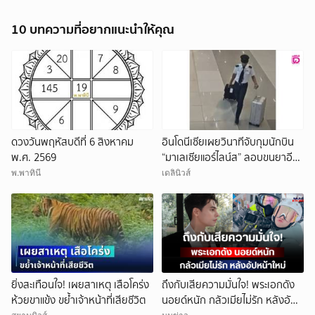
10 บทความที่อยากแนะนำให้คุณ
ดวงวันพฤหัสบดีที่ 6 สิงหาคม
อินโดนีเซียเผยวินาทีจับกุมนักบิน
พ.ศ. 2569
“มาเลเซียแอร์ไลน์ส” ลอบขนยาอี
26 กก.(คลิป)
พ.พาทินี
เดลินิวส์
ยิ่งสะเทือนใจ! เผยสาเหตุ เสือโคร่ง
ถึงกับเสียความมั่นใจ! พระเอกดัง
ห้วยขาแข้ง ขย้ำเจ้าหน้าที่เสียชีวิต
นอยด์หนัก กลัวเมียไม่รัก หลังอัป