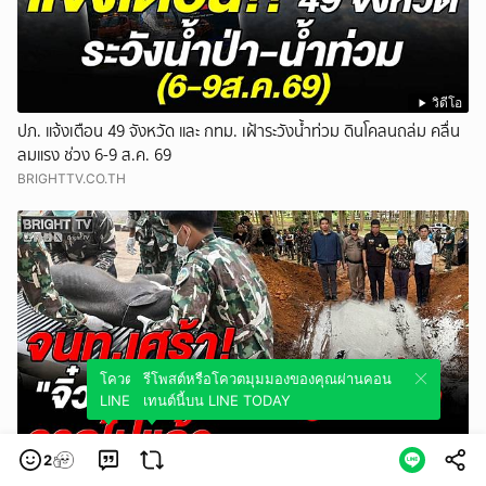
วิดีโอ
ปภ. แจ้งเตือน 49 จังหวัด และ กทม. เฝ้าระวังน้ำท่วม ดินโคลนถล่ม คลื่น
ลมแรง ช่วง 6-9 ส.ค. 69
BRIGHTTV.CO.TH
โควตมุมมองของคุณผ่านคอนเทนต์นี้บน
รีโพสต์หรือโควตมุมมองของคุณผ่านคอน
LINE TODAY
เทนต์นี้บน LINE TODAY
วิดีโอ
2
กรมอุทยานฯ ทำบุญ-ฝังร่าง "จิ๋วน้อยไทรโยค" ลูกช้างป่าพลัดหลง หลัง