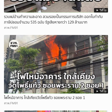
วิดีโอ
รวบแม่บ้านทำความสะอาด สวมรอยเป็นกรรมการบริษัท ออกใบกำกับ
ภาษีปลอมจำนวน 535 ฉบับ รัฐเสียหายกว่า 129 ล้านบาท
สวพ.FM91
วิดีโอ
ไฟไหม้อาคาร ใกล้เคียงวัดโพธิ์แก้ว ซอยพระราม 2 ซอย 1
สวพ.FM91