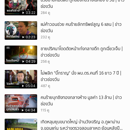
ช่วยยายหมดสติ ถูกของทับร่างในห้อง 6 วัน | ข่าว
ช่องวัน
03:22
284 ดู
แม่ค้าวอนช่วย คนร้ายลักทรัพย์สูญ 6 แสน | ข่าว
ช่องวัน
02:23
232 ดู
ชายปริศนาโดดตัดหน้าเก๋งกลางดึก ถูกเฉี่ยวเจ็บ |
ข่าวช่องวัน
04:29
256 ดู
ไม่พลิก "บิ๊กราญ" นั่ง ผบ.ตร.คนที่ 16 ยาว 7 ปี |
ข่าวช่องวัน
05:04
487 ดู
คนร้ายบุกชิงทองกลางห้าง มูลค่า 13 ล้าน | ข่าว
ช่องวัน
04:34
115 ดู
เกิดหลุมยุบขนาดใหญ่ บ้านวังเจริญ อ.ภูผาม่าน
จ.ขอนแก่น ระหว่างตรวจสอบสาเหตุ ย้อนหลังปี