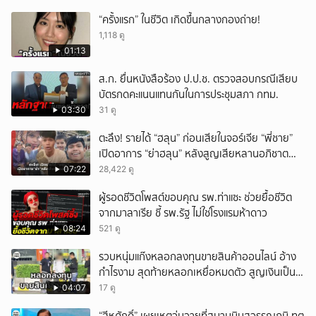
“ครั้งแรก” ในชีวิต เกิดขึ้นกลางกองถ่าย!
1,118 ดู
01:13
ส.ก. ยื่นหนังสือร้อง ป.ป.ช. ตรวจสอบกรณีเสียบ
บัตรกดคะแนนแทนกันในการประชุมสภา กทม.
03:30
31 ดู
ตะลึง! รายได้ “ฮลุน” ก่อนเสียในจอร์เจีย “พี่ชาย”
เปิดอาการ “ย่าฮลุน” หลังสูญเสียหลานอภิชาต
บุตร!
07:22
28,422 ดู
ผู้รอดชีวิตโพสต์ขอบคุณ รพ.ท่าแซะ ช่วยยื้อชีวิต
จากมาลาเรีย ชี้ รพ.รัฐ ไม่ใช่โรงแรมห้าดาว
08:24
521 ดู
รวบหนุ่มแก๊งหลอกลงทุนขายสินค้าออนไลน์ อ้าง
กำไรงาม สุดท้ายหลอกเหยื่อหมดตัว สูญเงินเป็น
แสนบาท ยังให้การปฏิเสธ
04:07
17 ดู