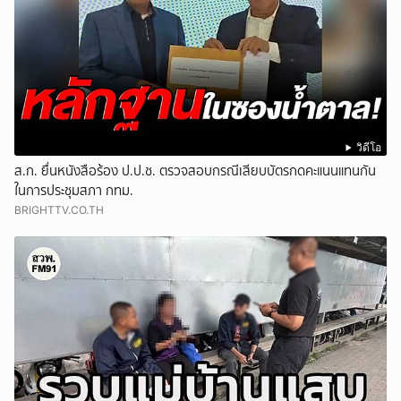
วิดีโอ
ส.ก. ยื่นหนังสือร้อง ป.ป.ช. ตรวจสอบกรณีเสียบบัตรกดคะแนนแทนกัน
ในการประชุมสภา กทม.
BRIGHTTV.CO.TH