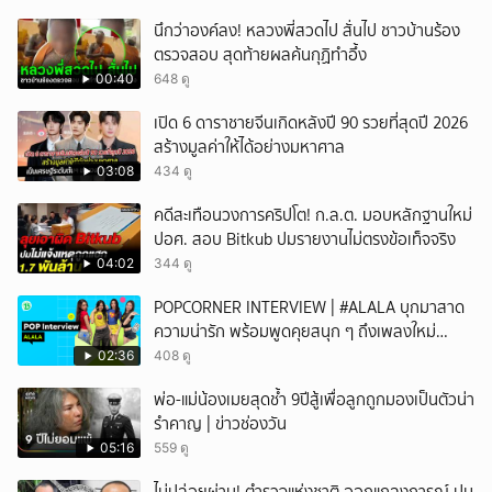
นึกว่าองค์ลง! หลวงพี่สวดไป สั่นไป ชาวบ้านร้อง
ตรวจสอบ สุดท้ายผลค้นกุฏิทำอึ้ง
00:40
648 ดู
เปิด 6 ดาราชายจีนเกิดหลังปี 90 รวยที่สุดปี 2026
สร้างมูลค่าให้ได้อย่างมหาศาล
03:08
434 ดู
คดีสะเทือนวงการคริปโต! ก.ล.ต. มอบหลักฐานใหม่
ปอศ. สอบ Bitkub ปมรายงานไม่ตรงข้อเท็จจริง
04:02
344 ดู
POPCORNER INTERVIEW | #ALALA บุกมาสาด
ความน่ารัก พร้อมพูดคุยสนุก ๆ ถึงเพลงใหม่
'ON&OFF'
02:36
408 ดู
พ่อ-แม่น้องเมยสุดช้ำ 9ปีสู้เพื่อลูกถูกมองเป็นตัวน่า
รำคาญ | ข่าวช่องวัน
05:16
559 ดู