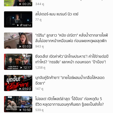
ได้อมยิ้มเหมือนกัน งานนี้ทำเอาแฟนๆ ทั้งเอ็นดูทั้ง
00:25
344 ดู
หัวเราะ
สไปเดอร์-แมน แบรนด์ นิว เดย์
77 ดู
ตัวอย่าง
"ณิริน" ลูกสาว "หนิง ปณิตา" หลั่งน้ำตากลางไลฟ์
ลั่นไม่อยากหน้าเหมือนพ่อ ก่อนเผยเหตุผลสุดพีก
01:03
943 ดู
ยิ่งตะลึง! เปิดค่าหัว“นักโทษประหาร”! ค่าใช้จ่ายต่อปี
เท่าไหร่? “กรรชัย” แสกหน้า ถอนหงอก “ป้าป๋อง”!
12:17
1,258 ดู
บุกจับคู่รักค้ายา! "ขายไอซ์ผสมน้ำเกลือใส่หลอด
ฉีดยา"
01:03
147 ดู
ไม่สลด! เปิดโพสต์ล่าสุด “ไอ้ป๋อง” ก่อเหตุดับ 5
ชีวิต หลุดอาการนอนคุกคืนแรก รู้เลยเป็นยังไง?
10:50
539 ดู