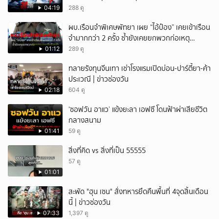
04:19
288 ดู
ผบ.เรือนจำพิเศษพัทยา เผย “ไอ้ป๋อง” เคยเข้าเรือน
จำมากกว่า 2 ครั้ง ซ้ำยังเคยยกพวกก่อเหตุ
รุuแsvในเรือนจำ
01:12
289 ดู
ทลายรังทุนจีนเทา เช่าโรงแรมเปิดบ่อน-ปาร์ตี้ยา-ค้า
ประเวณี | ข่าวช่องวัน
02:18
604 ดู
‘ซอฟวัน อาแว’ แข้งยะลา เอฟซี โดนฟ้าผ่าเสียชีวิต
กลางสนาม
01:41
59 ดู
สิ่งที่คิด vs สิ่งที่เป็น 55555
57 ดู
01:01
สะพัด "ฮุน เซน" สั่งทหารยึดคืนพื้นที่ 4จุดสิ้นเดือน
นี้ | ข่าวช่องวัน
07:33
1,397 ดู