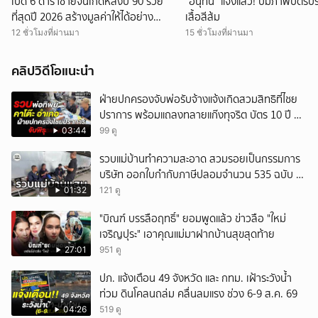
เปิด 6 ดาราชายจีนเกิดหลังปี 90 รวย
"อนุทิน" แจงแล้ว! ปมภาพบัตรป
ที่สุดปี 2026 สร้างมูลค่าให้ได้อย่าง
เสื้อสีส้ม
มหาศาล
12 ชั่วโมงที่ผ่านมา
15 ชั่วโมงที่ผ่านมา
คลิปวิดีโอแนะนำ
ฝ่ายปกครองจับพ่อรับจ้างแจ้งเกิดสวมสิทธิที่ไชย
ปราการ พร้อมแถลงทลายแก๊งทุจริต บัตร 10 ปี ที่
แม่สอด
03:44
99 ดู
รวบแม่บ้านทำความสะอาด สวมรอยเป็นกรรมการ
บริษัท ออกใบกำกับภาษีปลอมจำนวน 535 ฉบับ รัฐ
เสียหายกว่า 129 ล้านบาท
01:32
121 ดู
"บิณฑ์ บรรลือฤทธิ์" ยอมพูดแล้ว ข่าวลือ "ใหม่
เจริญปุระ" เอาคุณแม่มาฝากบ้านสุขสุดท้าย
27:01
951 ดู
ปภ. แจ้งเตือน 49 จังหวัด และ กทม. เฝ้าระวังน้ำ
ท่วม ดินโคลนถล่ม คลื่นลมแรง ช่วง 6-9 ส.ค. 69
04:26
519 ดู