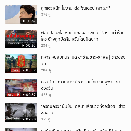
ยกเลิก
ถูกแซวหนัก ในงานแต่ง "ณเดชน์-ญาญ่า"
376 ดู
01:57
ฟลุ๊คปล่อยโฮ หวั่นโทษสูงสุด ยันไม่ได้อยากทำร้าน
ใคร อ้างถูกบังคับ หวั่นโดนปิดปาก
00:20
284 ดู
ทหารเหยียบทุ่นระเบิด ขาซ้ายขาด-สาหัส | ข่าวช่อง
วัน
05:32
204 ดู
ครบ 1 ปี สถานการณ์ชายแดนไทย-กัมพูชา | ข่าว
ช่องวัน
09:37
423 ดู
"ครอบครัว" ยืนยัน "ฮลุน" เสียชีวิตที่จอร์เจีย | ข่าว
ช่องวัน
09:36
321 ดู