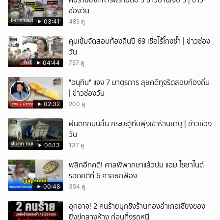
คนร้ายยิงทหารพรานดับ 5 ชาวบ้านเจ็บ 5 | ข่าว
ช่องวัน
03:41
485 ดู
คุมเข้มจัดสอบท้องถิ่นปี 69 เชื่อไร้โกงซ้ำ | ข่าวช่อง
วัน
04:44
757 ดู
"อนุทิน" แจง 7 มาตรการ ลุยคดีทุจริตสอบท้องถิ่น
| ข่าวช่องวัน
02:32
200 ดู
ฝนตกถนนลื่น กระบะตู้ทึบพุ่งเข้าร้านชาบู | ข่าวช่อง
วัน
06:13
137 ดู
พลิกอีกคดี! ศาลพิพากษาแล้วปม แอม ไซยาไนด์
รอดคดีที่ 6 ศาลยกฟ้อง
00:48
354 ดู
อุกอาจ! 2 คนร้ายบุกชิงร้านทองอำเภอเชียงของ
ยิงขู่กลางห้าง ก่อนทิ้งรถหนี