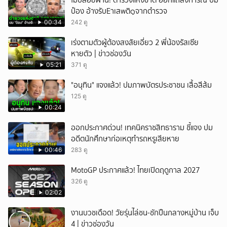
ไม่ปล่อยผ่าน! ตำรวจแห่งชาติ ออกแถลงการณ์ ปม
ป๋อง อ้างรับEาเสwติ๑จากตำรวจ
00:34
242 ดู
เร่งตามตัวผู้ต้องสงสัยเอี่ยว 2 พี่น้องรัสเซีย
หายตัว | ข่าวช่องวัน
05:21
371 ดู
"อนุทิน" แจงแล้ว! ปมภาพบัตรประชาชน เสื้อสีส้ม
125 ดู
00:24
ออกประกาศด่วน! เทคนิคราชสิทธาราม ชี้แจง ปม
อดีตนักศึกษาก่อเหตุทำรถหรูเสียหาย
00:46
283 ดู
MotoGP ประกาศแล้ว! ไทยเปิดฤดูกาล 2027
326 ดู
02:02
งานบวชเดือด! วัยรุ่นไล่ชน-ชักปืนกลางหมู่บ้าน เจ็บ
4 | ข่าวช่องวัน