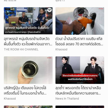
หน้าใหม่
สยามนิวส์
มุมข่าว
อุทาหรณ์! หนุ่มขับรถข้ามจังหวัด
ด่วน! น้ำมันปรับราคา เบนซิน-แก๊ส
ผื่นขึ้นทั้งตัว แวะโรงพักก่อนอาการ
โซฮอล์ ลดลง 70 สตางค์ต่อลิตร
ทรุด กู้ภัยเร่งช่วยชีวิต
ส่วนดีเซลราคาคงเดิม
THE ROOM 44 CHANNEL
Khaosod
บริษัทญี่ปุ่น เตือนเอง ไม่ควรใส่
สุดซ้ำ! พระเอกดัง โต้ดราม่าเหลือ
เครื่องดื่มนี้ ในกระบอกน้ำเก็บ
เงินหลักหมื่นเรียกความสงสาร
อุณหภูมิ เสี่ยงเสียหายง่าย
เผยชีวิตจริงก้มหน้าใช้หนี้หนัก (ข่าว
Khaosod
News In Thailand
ต่างประเทศ)