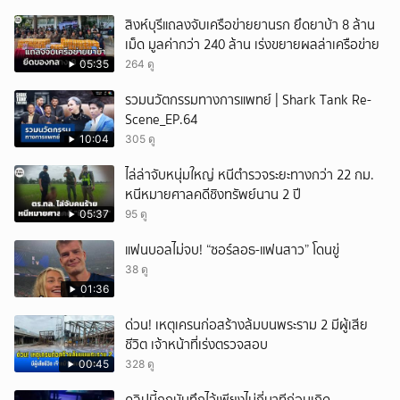
สิงห์บุรีแถลงจับเครือข่ายยานรก ยึดยาบ้า 8 ล้าน
เม็ด มูลค่ากว่า 240 ล้าน เร่งขยายผลล่าเครือข่าย
05:35
264 ดู
รวมนวัตกรรมทางการแพทย์ | Shark Tank Re-
Scene_EP.64
10:04
305 ดู
ไล่ล่าจับหนุ่มใหญ่ หนีตำรวจระยะทางกว่า 22 กม.
หนีหมายศาลคดีชิงทรัพย์นาน 2 ปี
05:37
95 ดู
แฟนบอลไม่จบ! “ซอร์ลอธ-แฟนสาว” โดนขู่
38 ดู
01:36
ด่วน! เหตุเครนก่อสร้างล้มบนพระราม 2 มีผู้เสีย
ชีวิต เจ้าหน้าที่เร่งตรวจสอบ
00:45
328 ดู