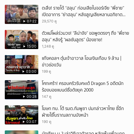
เกิดเหตุ พบปัจจัยหลายด้าน ทั้งครอบครัว โรงเรียน
ตะลึง! รายได้ “ฮลุน” ก่อนเสียในจอร์เจีย “พี่ชาย”
เพื่อน และสื่อโซเ
เปิดอาการ “ย่าฮลุน” หลังสูญเสียหลานอภิชาต
บุตร!
07:22
29,570 ดู
ตัวแม่โผล่ร่วมวง! “ลีน่าจัง” ขอพูดตรงๆ ถึง “พี่ชาย
ฮลุน” หลังรู้ “ผลชันสูตร” น้องชาย!
15:00
1,248 ดู
แก๊งคอลฯ ตุ๋นเจ้าอาวาส โอนเงินเกือบ 9 ล้าน |
ข่าวช่องวัน
03:00
199 ดู
โศกเศร้า! ครอบครัวรับศxเต้ Dragon 5 อดีตนัก
ร้องบอยแบนด์ชื่อดังยุค 2000
00:28
147 ดู
โฆษก ทบ. โต้ รมต.กัมพูชา ปมกล่าวหาไทย ชี้อีก
ฝ่ายใช้โบราณสถานบังหน้า
03:07
190 ดู
นักเรียน ม.2 เล่าวิธีเอาตัวรอด หลังเห็นเพื่อนถูก