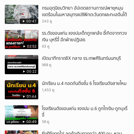
กรมอุตุนิยมวิทยา อัปเดตสถานการณ์พายุหมุน
เขตร้อนในมหาสมุทรแปซิฟิกตะวันตกและทะเลจีนใต้
00:47
243 ดู
รร.ดังขอนแก่น แจงปมเด็กถูกแกล้ง ชี้เกิดจากทวง
เงิน บุหรี่จี้ อีกฝ่ายปฏิเสธ
02:52
63 ดู
เปิดนาทีกราดยิX กลาง รร.เทพศิรินทร์นนทบุรี
968 ดู
00:22
นักเรียน ม.4 กอดกันดิ่งชั้น 6 โรงเรียนดังสายไหม
1,453 ดู
01:44
โรงเรียนดังขอนแก่น แจงปม ม.6 ถูกไถเงิน-ถูกบุxรี่
จี้
00:49
58 ดู
ยิ่งรู้ยิ่งตกใจ! ลูกค้าเดินทางกว่า 400 กม. หอบ