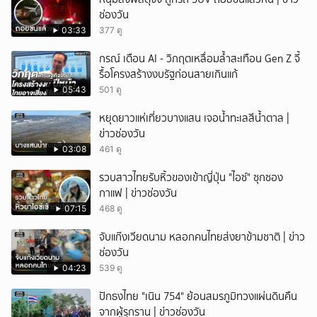
ช่องวัน
03:33
377 ดู
กรณ์ เตือน AI - วิกฤตเหลื่อมล้ำสะเทือน Gen Z จี้
รื้อโครงสร้างงบรัฐก่อนสายเกินแก้
05:43
501 ดู
หยุดยาวแห่เที่ยวบางแสน เจอน้ำทะเลสีน้ำตาล |
ข่าวช่องวัน
03:08
461 ดู
รวบสาวไทยรับหิ้วของเข้าญี่ปุ่น "ไอซ์" ซุกซอง
กาแฟ | ข่าวช่องวัน
07:15
468 ดู
จับแก๊งเวียดนาม หลอกคนไทยส่งยาข้ามชาติ | ข่าว
ช่องวัน
04:23
539 ดู
ปักธงไทย "เนิน 754" ย้อนสมรภูมิทวงแผ่นดินคืน
จากผู้รุกราน | ข่าวช่องวัน