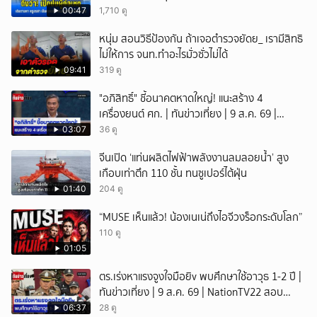
00:47
1,710 ดู
หนุ่ม สอนวิธีป้องกัน ถ้าเจอตำรวจยัดย_ เรามีสิทธิ
ไม่ให้การ จนท.ทำอะไรมั่วซั่วไม่ได้
09:41
319 ดู
"อภิสิทธิ์" ชี้อนาคตหาดใหญ่! แนะสร้าง 4
เครื่องยนต์ ศก. | ทันข่าวเที่ยง | 9 ส.ค. 69 |
NationTV22
03:07
36 ดู
จีนเปิด ‘แท่นผลิตไฟฟ้าพลังงานลมลอยน้ำ’ สูง
เกือบเท่าตึก 110 ชั้น ทนซูเปอร์ไต้ฝุ่น
01:40
204 ดู
“MUSE เห็นแล้ว! น้องเนเน่ถึงไอจีวงร็อกระดับโลก”
110 ดู
01:05
ตร.เร่งหาแรงจูงใจมือยิv พบศึกษาใช้อาวุธ 1-2 ปี |
ทันข่าวเที่ยง | 9 ส.ค. 69 | NationTV22 สอบ
พยานแล้ว 17 ปาก เร่งตรวจมือถือและหลักฐานที่
06:37
28 ดู