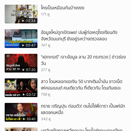
ใครเป็นเหมือนกันบ้างงงง
171 ดู
02:34
ข้อมูลใหม่ถูกเปิดเผย! ปมผู้ก่อเหตุโรงเรียนดัง
จังหวัดนนทบุรี ยังอยู่ระหว่างตรวจสอบ
00:47
747 ดู
"แฮกเกอร์" เจาะข้อมูล ลาม 20 กระทรวง | ข่าวช่อง
วัน
07:20
277 ดู
สาว โดนหลอกขอเงิน 50 บาทเติมน้ำมัน ชาวเน็ต
แห่คอมเมนต์ คนเดียวกัน ที่เดียวกัน โดนกันเยอะ
03:12
756 ดู
ทราย เจริญปุระ ถ่อมตัว! ตนไม่ใช่พี่ดารา เป็นแค่นัก
แสดงคนหนึ่ง
10:41
342 ดู
บุกจับแก๊งคอลฯเวียดนาม โยงไอซ์ซุกมะขามเปียก