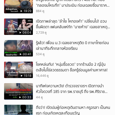
“กลองมโหระทึก” มาประเมิน ก่อนเฉลยซื้อมาราคา
เท่าไหร่?
19:29
884 ดู
เปิดภาพล่าสุด “ลำไย ไหทองคำ” เปลี่ยนไป! อวบ
ขึ้นผิดตา แฟนคลับแห่ทัก “นายห้าง” เฉลยสาเหตุ
ชัด!
06:04
2,729 ดู
รู้แล้ว! เพื่อน ม.3 เฉลยสาเหตุติด 0 ภาษาไทยก่อน
เล่านาทีระทึกกลางห้องเรียน
00:41
534 ดู
โชคหล่นทับ! “หนุ่มซื้อลวด” จากร้านมือ 2 ญี่ปุ่น
ตะลึงไม่ใช่ลวดธรรมดา ช็อครู้ซ่อนมูลค่ามหาศาล!
15:18
16,446 ดู
นาทีแห่งความหวัง! ตำรวจจราจรฯ เปิดทางนำ
หัวใจดวงที่ 185 จาก รพ.ราชบุรี ถึง รพ.ศิริราช
สำเร็จใน 48 นาที
00:33
44 ดู
ถึงว่า! เปิดปมผู้ก่อเหตุเดินตามหา ครูอรสา เป็นคน
แรก ก่อนเกิดเหตุสะเทือนขวัญ