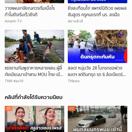
วางแผนเกษียณควรเริ่มเมื่อไร
ยิ่งสะเทือนใจ! แพทย์นิติเวช เผยผล
ทำไมยิ่งเริ่มเร็วยิ่งดี
ชันสูตร ครูคนเเรกที่ นร. ลงมือ
Amarin TV
สยามนิวส์
แรงงานกัมพูชาหายหลายแสน ผู้ลี้
สลด! หนุ่มวัย 28 โบกรถขอพ่วง
ภัยเมียนมาเข้าแทน MOU ไทย-เมีย
แบตฯ แต่ดินทรุด รถ 6 ล้อเบียดร่าง
นมาจะเปิดทางแค่ไหน
ดับ
TNN ช่อง16
TNews
คลิปที่กำลังได้รับความนิยม
01
02