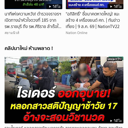
วิดีโอ
วิดีโอ
นาทีแห่งความหวัง! ตำรวจจราจรฯ
"อภิสิทธิ์" ชี้อนาคตหาดใหญ่! แนะ
เปิดทางนำหัวใจดวงที่ 185 จาก
สร้าง 4 เครื่องยนต์ ศก. | ทันข่าว
รพ.ราชบุรี ถึง รพ.ศิริราช สำเร็จใน
เที่ยง | 9 ส.ค. 69 | NationTV22
48 นาที
สยามนิวส์
Nation Online
คลิปมาใหม่ ห้ามพลาด !
วิดีโอ