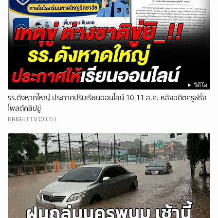
วิดีโอ
รร.ดังหาดใหญ่ ประกาศปรับเรียนออนไลน์ 10-11 ส.ค. หลังอดีตครูฝรั่ง
โพสต์คลิปขู่
BRIGHTTV.CO.TH