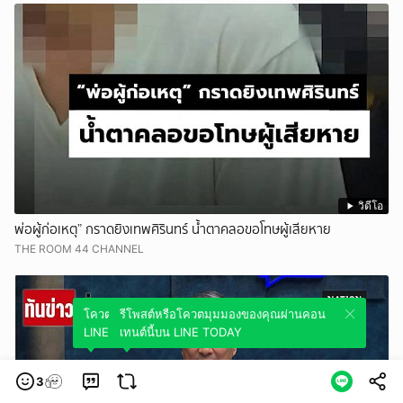
วิดีโอ
พ่อผู้ก่อเหตุ” กราดยิงเทพศิรินทร์ น้ำตาคลอขอโทษผู้เสียหาย
THE ROOM 44 CHANNEL
โควตมุมมองของคุณผ่านคอนเทนต์นี้บน
รีโพสต์หรือโควตมุมมองของคุณผ่านคอน
LINE TODAY
เทนต์นี้บน LINE TODAY
3