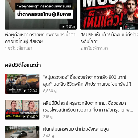
วิดีโอ
พ่อผู้ก่อเหตุ” กราดยิงเทพศิรินทร์ น้ำตา
“MUSE เห็นแล้ว! น้องเนเน่ถึงไอ
คลอขอโทษผู้เสียหาย
ระดับโลก”
1 ชั่วโมงที่ผ่านมา
2 ชั่วโมงที่ผ่านมา
คลิปวิดีโอแนะนำ
“หนุ่มดวงเฮง” ซื้อของเก่าจากซาเล้ง 800 บาท!
สุดท้ายตะลึง ชีวิตพลิก ฟ้าประทานเจอ“ขุมทรัพย์”!
12:04
8,830 ดู
คลิปนี้มีน้ำตา! ครูสาวกลับจากกทม. ซื้อของมา
เซอร์ไพรส์นักเรียน เจอถาม กี่บาท กลัวครูจ่ายแพง
w
04:09
215 ดู
ฝนถล่มนครพนม น้ำท่วมขังหลายจุด
343 ดู