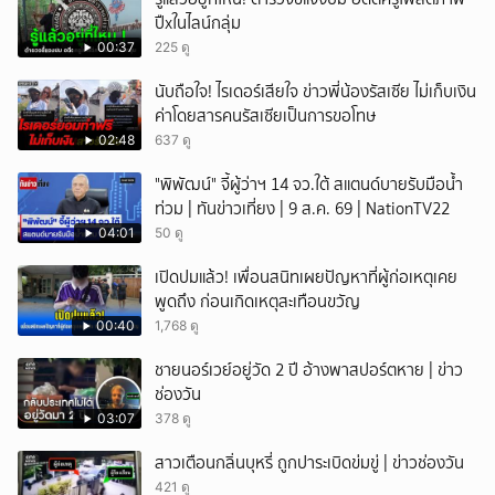
ปืxในไลน์กลุ่ม
00:37
225 ดู
นับถือใจ! ไรเดอร์เสียใจ ข่าวพี่น้องรัสเซีย ไม่เก็บเงิน
ค่าโดยสารคนรัสเซียเป็นการขอโทษ
02:48
637 ดู
"พิพัฒน์" จี้ผู้ว่าฯ 14 จว.ใต้ สแตนด์บายรับมือน้ำ
ท่วม | ทันข่าวเที่ยง | 9 ส.ค. 69 | NationTV22
04:01
50 ดู
เปิดปมแล้ว! เพื่อนสนิทเผยปัญหาที่ผู้ก่อเหตุเคย
พูดถึง ก่อนเกิดเหตุสะเทือนขวัญ
00:40
1,768 ดู
ชายนอร์เวย์อยู่วัด 2 ปี อ้างพาสปอร์ตหาย | ข่าว
ช่องวัน
03:07
378 ดู
สาวเตือนกลิ่นบุหรี่ ถูกปาระเบิดข่มขู่ | ข่าวช่องวัน
421 ดู