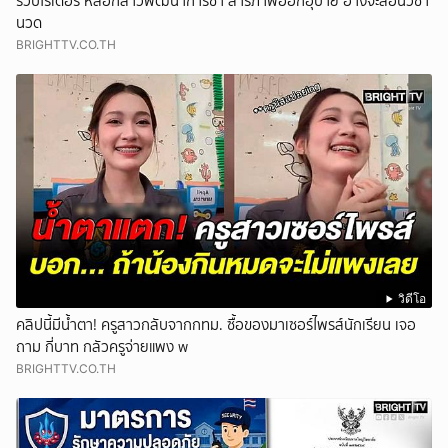
รวบไรเดอร์ หลอกสาวพัฒนาการช้า สารภาพออกอุบาย อ้างจะสอนวิชา
นวด
BRIGHTTV.CO.TH
วิดีโอ
คลิปนี้มีน้ำตา! ครูสาวกลับจากกทม. ซื้อของมาเซอร์ไพรส์นักเรียน เจอ
ถาม กี่บาท กลัวครูจ่ายแพง w
BRIGHTTV.CO.TH