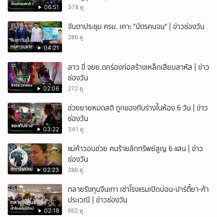
06:51
378 ดู
จับตาประชุม ครม. เคาะ "บัตรคนจน" | ข่าวช่องวัน
286 ดู
04:21
สาว ขี่ จยย.ตกร่องก่อสร้างเหล็กเสียบสาหัส | ข่าว
ช่องวัน
02:06
272 ดู
ช่วยยายหมดสติ ถูกของทับร่างในห้อง 6 วัน | ข่าว
ช่องวัน
03:22
341 ดู
แม่ค้าวอนช่วย คนร้ายลักทรัพย์สูญ 6 แสน | ข่าว
ช่องวัน
02:23
286 ดู
ทลายรังทุนจีนเทา เช่าโรงแรมเปิดบ่อน-ปาร์ตี้ยา-ค้า
ประเวณี | ข่าวช่องวัน
02:18
662 ดู