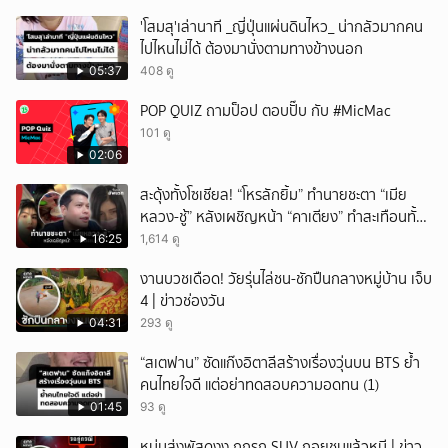
'โสมสุ'เล่านาที _ญี่ปุ่นแผ่นดินไหว_ น่ากลัวมากคน
ไปไหนไม่ได้ ต้องมานั่งตามทางข้างนอก
05:37
408 ดู
POP QUIZ ถามป็อป ตอบปั๊บ กับ #MicMac
101 ดู
02:06
สะดุ้งทั้งโซเชียล! “โหรลักยิ้ม” ทำนายชะตา “เมีย
หลวง-ชู้” หลังเผชิญหน้า “คาเตียง” ทำสะเทือนทั้ง
ประเทศ
16:25
1,614 ดู
งานบวชเดือด! วัยรุ่นไล่ชน-ชักปืนกลางหมู่บ้าน เจ็บ
4 | ข่าวช่องวัน
04:31
293 ดู
“สเตฟาน” ซัดแก๊งอิตาลีสร้างเรื่องวุ่นบน BTS ย้ำ
คนไทยใจดี แต่อย่าทดสอบความอดทน (1)
01:45
93 ดู
หนุ่มส่งพัสดุงง ถูกรถ SUV ถอยชนแล้วหนี | ข่าว