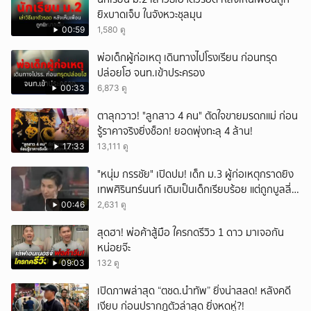
ยิxบาดเจ็บ ในจังหวะชุลมุน
00:59
1,580 ดู
พ่อเด็กผู้ก่อเหตุ เดินทางไปโรงเรียน ก่อนทรุด
ปล่อยโฮ จนท.เข้าประครอง
00:33
6,873 ดู
ตาลุกวาว! "ลูกสาว 4 คน" ตัดใจขายมรดกแม่ ก่อน
รู้ราคาจริงยิ่งช็อก! ยอดพุ่งทะลุ 4 ล้าน!
17:33
13,111 ดู
"หนุ่ม กรรชัย" เปิดปม! เด็ก ม.3 ผู้ก่อเหตุกราดยิง
เทพศิรินทร์นนท์ เดิมเป็นเด็กเรียบร้อย แต่ถูกบูลลี่
หนัก คาดแรงกดดันสะสมกลายเป็นแรงแค้น จนก่อ
00:46
2,631 ดู
เหตุสลด
สุดฮา! พ่อค้าสู้มือ ใครกดรีวิว 1 ดาว มาเจอกัน
หน่อยจ๊ะ
09:03
132 ดู
เปิดภาพล่าสุด “ตชด.นำทัพ” ยิ่งน่าสลด! หลังคดี
เงียบ ก่อนปรากฎตัวล่าสุด ยิ่งหดหู่?!