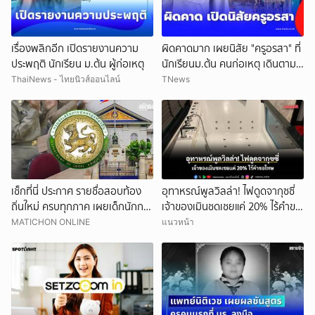
เรื่องพลิกอีก เปิดรายงานความ
ผิดคาดมาก เผยนิสัย "ครูอรสา" ที่
ประพฤติ นักเรียน ม.ต้น ผู้ก่อเหตุ
นักเรียนม.ต้น คนก่อเหตุ เดินตาม
หา
ThaiNews - ไทยนิวส์ออนไลน์
TNews
เช็กที่นี่ ประกาศ รายชื่อสอบท้อง
อุทาหรณ์พูลวิลล่า! ไฟดูดจากุซซี่
ถิ่นใหม่ ครบทุกภาค เผยเด็กนักการ
เจ้าของเมินชดเชยแค่ 20% ไร้คำขอ
เมืองดังหลุดอื้อ
โทษ
MATICHON ONLINE
แนวหน้า