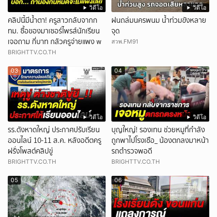
วิดีโอ
วิดีโอ
คลิปนี้มีน้ำตา! ครูสาวกลับจากก
ฝนถล่มนครพนม น้ำท่วมขังหลาย
ทม. ซื้อของมาเซอร์ไพรส์นักเรียน
จุด
เจอถาม กี่บาท กลัวครูจ่ายแพง w
สวพ.FM91
BRIGHTTV.CO.TH
03
04
วิดีโอ
วิดีโอ
รร.ดังหาดใหญ่ ประกาศปรับเรียน
บุญใหญ่! รองเทน ช่วยหมูที่กำลัง
ออนไลน์ 10-11 ส.ค. หลังอดีตครู
ถูกพาไปโรงเชือ_ น้องตกลงมาหน้า
ฝรั่งโพสต์คลิปขู่
รถตำรวจพอดี
BRIGHTTV.CO.TH
BRIGHTTV.CO.TH
05
06