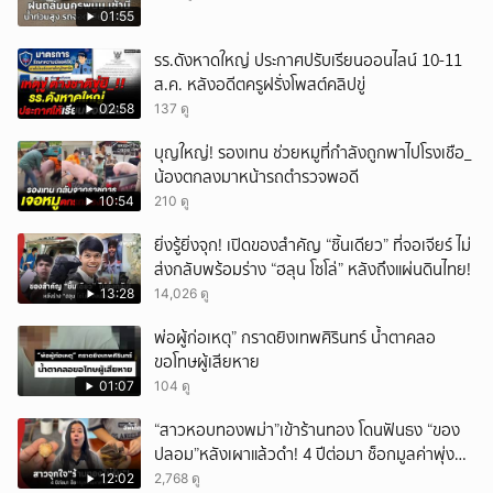
01:55
รร.ดังหาดใหญ่ ประกาศปรับเรียนออนไลน์ 10-11
ส.ค. หลังอดีตครูฝรั่งโพสต์คลิปขู่
02:58
137 ดู
บุญใหญ่! รองเทน ช่วยหมูที่กำลังถูกพาไปโรงเชือ_
น้องตกลงมาหน้ารถตำรวจพอดี
10:54
210 ดู
ยิ่งรู้ยิ่งจุก! เปิดของสำคัญ “ชิ้นเดียว” ที่จอเจียร์ ไม่
ส่งกลับพร้อมร่าง “ฮลุน โซโล่” หลังถึงแผ่นดินไทย!
13:28
14,026 ดู
พ่อผู้ก่อเหตุ” กราดยิงเทพศิรินทร์ น้ำตาคลอ
ขอโทษผู้เสียหาย
01:07
104 ดู
“สาวหอบทองพม่า”เข้าร้านทอง โดนฟันธง “ของ
ปลอม”หลังเผาแล้วดำ! 4 ปีต่อมา ช็อกมูลค่าพุ่ง
มหาศาล!
12:02
2,768 ดู