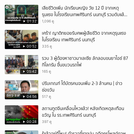
เสียชีวิตเพิ่ม นักเรียนหญิง วัย 12 ปี จากเหตุ
รุนแรง ในโรงเรียนเทพศิรินทร์ นนทบุรี รวมดับแล้ว
9 ราย
01:32
1,096 ดู
เศร้า! ญาติทยอยรับศพผู้เสียชีวิต จากเหตุรุนแรง
ในโรงเรียน เทพศิรินทร์ นนทบุรี
00:52
335 ดู
รวบ 3 ผู้ต้องหาชาวมาเลเซีย ลักลอบขนยาไอซ์ 87
กิโลกรัม ขึ้นขบวนรถไฟ
05:42
165 ดู
ปรับเกณฑ์ ได้บัตรคนจนเพิ่ม 2-3 ล้านคน | ข่าว
ช่องวัน
04:56
517 ดู
สถานทูตจีนเคลื่อนไหวแล้ว! หลังเกิดเหตุสะเทือน
ขวัญ ใน รร.เทพศิรินทร์ นนทบุรี
00:28
397 ดู
รู้แล้วอยู่ที่ไหน! ตำรวจชี้แจงปม อดีตครูโพสต์ภาพ