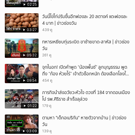
02:25
วันนี้ไข่ไก่ปรับขึ้นอีกฟองละ 20 สตางค์ แตะฟองละ
4 บาท | ข่าวช่องวัน
03:27
439 ดู
ทหารเหยียบทุ่นระเบิด ขาซ้ายขาด-สาหัส | ข่าวช่อง
วัน
05:32
261 ดู
จุกในอก! เปิดคำพูด “น้องพั๊นซ์” ลูกบุญธรรม พูด
ถึง “ก้อง ห้วยไร่” เจ้าตัวช็อกหนัก ต้องเลือกโลงให้
ลูก!
09:54
454 ดู
ภารกิจนำส่งอวัยวะหัวใจ ดวงที่ 184 จากดอนเมือง
ไป รพ.ศิริราช สำเร็จลุล่วง
01:22
179 ดู
ตามหา "เด็กอเมริกัน" หายตัวจากบ้าน | ข่าวช่อง
วัน
03:09
139 ดู