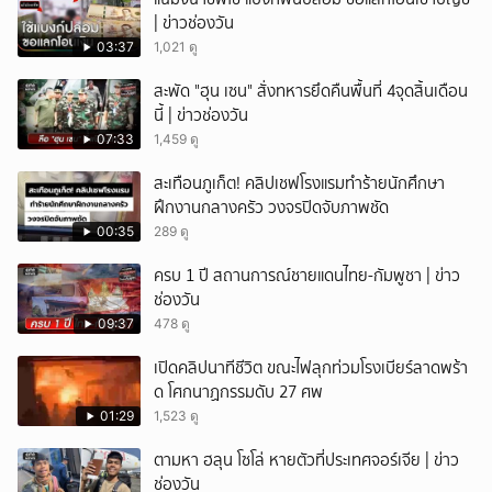
| ข่าวช่องวัน
03:37
1,021 ดู
สะพัด "ฮุน เซน" สั่งทหารยึดคืนพื้นที่ 4จุดสิ้นเดือน
นี้ | ข่าวช่องวัน
07:33
1,459 ดู
สะเทือนภูเก็ต! คลิปเชฟโรงแรมทำร้ายนักศึกษา
ฝึกงานกลางครัว วงจรปิดจับภาพชัด
00:35
289 ดู
ครบ 1 ปี สถานการณ์ชายแดนไทย-กัมพูชา | ข่าว
ช่องวัน
09:37
478 ดู
เปิดคลิปนาทีชีวิต ขณะไฟลุกท่วมโรงเบียร์ลาดพร้า
ด โศกนาฏกรรมดับ 27 ศพ
01:29
1,523 ดู
ตามหา ฮลุน โซโล่ หายตัวที่ประเทศจอร์เจีย | ข่าว
ช่องวัน