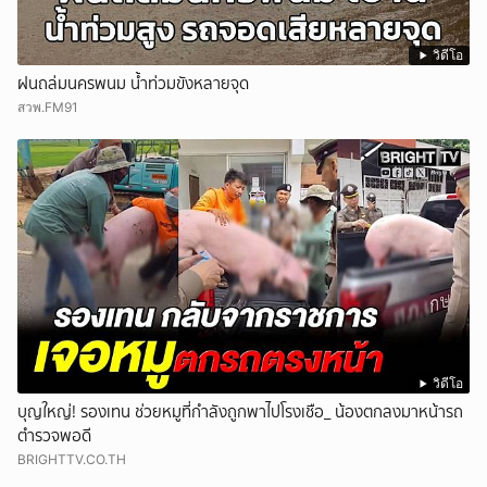
วิดีโอ
ฝนถล่มนครพนม น้ำท่วมขังหลายจุด
สวพ.FM91
วิดีโอ
บุญใหญ่! รองเทน ช่วยหมูที่กำลังถูกพาไปโรงเชือ_ น้องตกลงมาหน้ารถ
ตำรวจพอดี
BRIGHTTV.CO.TH