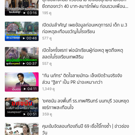
ยึดทองกว่า 40 บาท-สมาร์ทโฟน ก่อนรวบเพื่อน
ร่วมทีมหอบเงิน 1.5 แสนติดสินบนคาโรงพัก
03:16
195 ดู
เปิดปมสำคัญ! เผยข้อมูลก่อนเหตุการณ์ เด็ก ม.3
ก่อเหตุสะเทือนขวัญในโรงเรียน
00:46
577 ดู
เปิดใจครั้งแรก! พ่อนักเรียนผู้ก่อเหตุ พูดถึงเหตุ
สลดในโรงเรียนเทพสิริน
00:37
557 ดู
"กัน นภัทร" ติดใจสายมัทฉะ เล็งเปิดร้านจริงจัง
ส่วน "ฐิสา" เป็น PR น่าจะเหมาะกว่า
04:11
1,349 ดู
'ยศชนัน ลงพื้นที่ รร.เทพศิรินทร์ นนทบุรี วอนหยุด
แชร์ภาพสะเทือนใจ
00:51
359 ดู
คุมเข้มจัดสอบท้องถิ่นปี 69 เชื่อไร้โกงซ้ำ | ข่าวช่อง
วัน