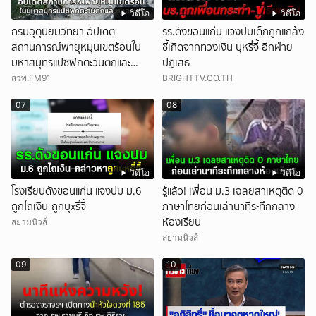
วิดีโอ
วิดีโอ
กรมอุตุนิยมวิทยา อัปเดต
รร.ดังขอนแก่น แจงปมเด็กถูกแกล้ง
สถานการณ์พายุหมุนเขตร้อนใน
ชี้เกิดจากทวงเงิน บุหรี่จี้ อีกฝ่าย
มหาสมุทรแปซิฟิกตะวันตกและ
ปฏิเสธ
ทะเลจีนใต้
สวพ.FM91
BRIGHTTV.CO.TH
07
08
วิดีโอ
วิดีโอ
โรงเรียนดังขอนแก่น แจงปม ม.6
รู้แล้ว! เพื่อน ม.3 เฉลยสาเหตุติด 0
ถูกไถเงิน-ถูกบุxรี่จี้
ภาษาไทยก่อนเล่านาทีระทึกกลาง
ห้องเรียน
สยามนิวส์
สยามนิวส์
09
10