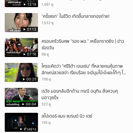
13:18
1,481 ดู
“ครั้งแรก” ในชีวิต เกิดขึ้นกลางกองถ่าย!
1,532 ดู
01:13
ครอบครัวรับศพ “รอง ผอ.” เหยื่อกราดยิง | ข่าว
ช่องวัน
07:16
68 ดู
ใครจะคิดว่า "ศรีริต้า เจนเซ่น" ที่หลายคนคุ้นภาพ
ลักษณ์สวยสง่า เรียบร้อย จะมีมุมโบ๊ะบ๊ะและโก๊ะๆ ให้
ได้อมยิ้มเหมือนกัน งานนี้ทำเอาแฟนๆ ทั้งเอ็นดูทั้ง
00:25
768 ดู
หัวเราะ
เรวัช มองกลับอีกด้าน กรณี อนุทิน สั่งควบคุ
มอาวุธปืx
00:34
522 ดู
สไปเดอร์-แมน แบรนด์ นิว เดย์
195 ดู
ตัวอย่าง