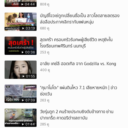
04:44
808 ดู
ยกเลิก
บัญชีโจวเย่ถูกเปลี่ยนชื่อเป็น สาวโสดสายสตรอง
ส่อลือประกาศเลิกรากับแฟนหนุ่ม
03:19
680 ดู
สุดเศร้า ครอบครัวรับศwผู้เสียชีวิต เหตุยิvใน
โรงเรียนเทพศิรินทร์ นนทบุรี
00:36
253 ดู
อาลัย เคย์ลี ฮอตเทิล จาก Godzilla vs. Kong
400 ดู
01:55
"คุมาโมโตะ" แผ่นดินไหว 7.1 เสียหายหนัก | ข่าว
ช่องวัน
07:39
263 ดู
วัยรุ่นถูก 2 คนร้ายประกบยิงดับข้างทาง ย่าน
ปากเกร็ด คาดอริต่างสถาบัน
01:44
285 ดู