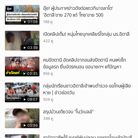
อุ๊ย! ผู้ประกาศข่าวดังต่อแถวกิน'เจลาโต'
'อิตาลี'ขาย 270 แต่ 'ไทย'ขาย 500
01:08
168 ดู
เปิดคลิปเต็ม! หนุ่มไทยบุกเคลียร์ใจกลุ่ม นร.อิตาลี
422 ดู
03:59
คนปัตตานี อัดคลิปจากขนส่งปัตตานี คนแห่เช็ก
ข้อมูลรถ ยื่นบัตรคนจน ขอนายกฯ แก้ปัญหา
03:35
656 ดู
กลุ่มนักเรียนชาวอิตาลีเข้าพบตำรวจ-ขอโทษผู้เสีย
หาย | ข่าวช่องวัน
08:07
509 ดู
สรุปม้วนเดียวจบ "โนว์เบลล์"
399 ดู
05:36
แฉมิจฉาชีพใช้ แบงก์พันปลอม ขอแลกโอนเข้าบัญชี