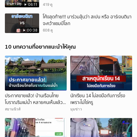
06:11
419 ดู
โค้งสุดท้าย!!! มาร่วมลุ้นว่า สเปน หรือ อาร์เจนตินา
จะคว้าแชมป์โลก
00:38
608 ดู
10 บทความที่อยากแนะนำให้คุณ
ประกาศขายแล้ว! บ้านเรือนไทย
นักเรียน 14 ไม่ลงมือกับภารโรง
โบราณริมแม่น้ำ หลายคนเห็นแล้ว
เพราะไม่ใช่ครู
จำได้ เคยเป็นฉากหนังดัง
สยามนิวส์
มุมข่าว