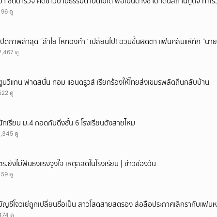
ป้า ซัดตำรวจ คดีชาวบ้านธรรมดาปิดไม่ได้ พอเป็นต่างชาติ โดนสถานทูตจี้ ทำเร
196 ดู
เปิดภาพล่าสุด “ลำไย ไหทองคำ” เปลี่ยนไป! อวบขึ้นผิดตา แฟนคลับแห่ทัก “นาย
2,467 ดู
ตูนวีแกน ฟาดสนั่น ทอม แอนดรูวส์ เรียกร้องให้ไทยส่งเขมรพลัดถิ่นกลับบ้าน
522 ดู
นักเรียน ม.4 กอดกันดิ่งชั้น 6 โรงเรียนดังสายไหม
1,345 ดู
ตร.ยังไม่ฟันธงแรงจูงใจ เหตุสลดในโรงเรียน | ข่าวช่องวัน
159 ดู
บัญชีโจวเย่ถูกเปลี่ยนชื่อเป็น สาวโสดสายสตรอง ส่อลือประกาศเลิกรากับแฟนหน
474 ดู