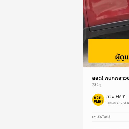
สลด! พบศพสาวอยู
732 ดู
สลด! พบศพสาวอยู่ในรถ
สวพ.FM91
อ่านข่าว
https://www
เผยแพร่ 17 พ.ค
เล่นอัตโนมัติ