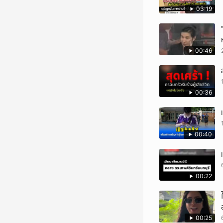
03:19
00:46
00:36
00:40
00:22
00:25