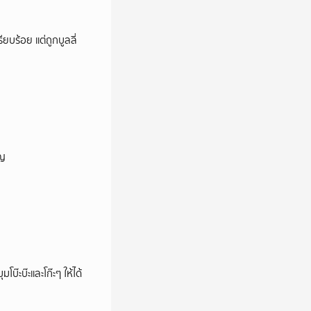
ียบร้อย แต่ถูกบูลลี่
ัญ
บ๊ะบ๊ะและโก๊ะๆ ให้ได้