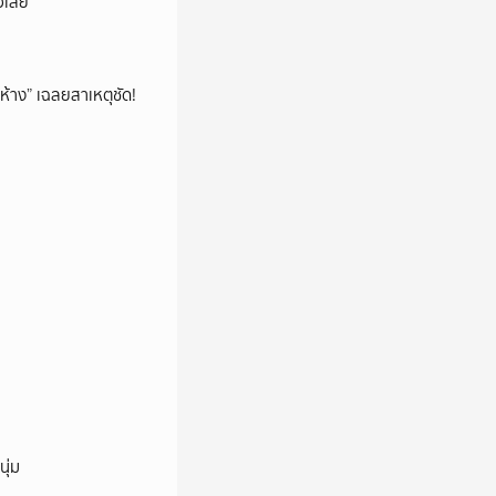
็วเลย
ห้าง” เฉลยสาเหตุชัด!
ุ่ม