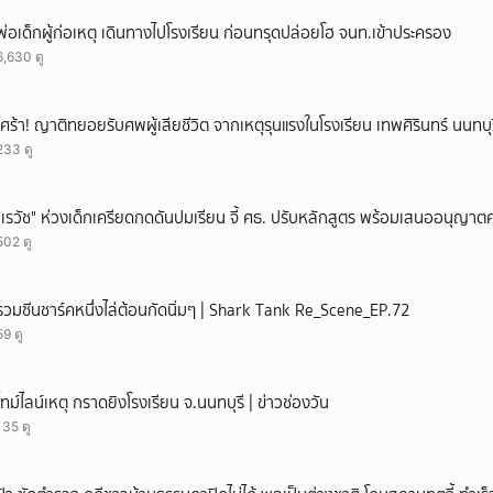
ยกเลิก
พ่อเด็กผู้ก่อเหตุ เดินทางไปโรงเรียน ก่อนทรุดปล่อยโฮ จนท.เข้าประครอง
6,630 ดู
เศร้า! ญาติทยอยรับศพผู้เสียชีวิต จากเหตุรุนแรงในโรงเรียน เทพศิรินทร์ นนทบุร
233 ดู
"เรวัช" ห่วงเด็กเครียดกดดันปมเรียน จี้ ศธ. ปรับหลักสูตร พร้อมเสนออนุญาตค
502 ดู
รวมซีนชาร์คหนึ่งไล่ต้อนกัดนิ่มๆ | Shark Tank Re_Scene_EP.72
59 ดู
ไทม์ไลน์เหตุ กราดยิงโรงเรียน จ.นนทบุรี | ข่าวช่องวัน
135 ดู