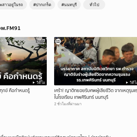
สาวอยู่ในรถ
#ปากเกร็ด
#นนทบุรี
ทั่วไป
สวพ.FM91
วิดีโอ
วิดีโ
ุกข์ คือกำหนดรู้
เศร้า! ญาติทยอยรับศพผู้เสียชีวิต จากเหตุรุนแ
ในโรงเรียน เทพศิรินทร์ นนทบุรี
2 ชั่วโมงที่ผ่านมา