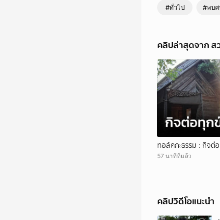
#ทั่วไป
#พบศพ
คลิปล่าสุดจาก 
ทอล์คกะธรรม : กิจต่อท
57 นาทีที่แล้ว
คลิปวิดีโอแนะนำ