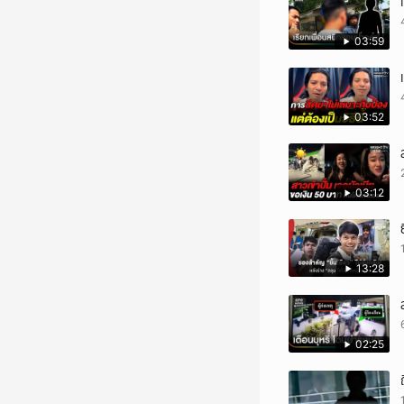
03:59
03:52
03:12
13:28
02:25