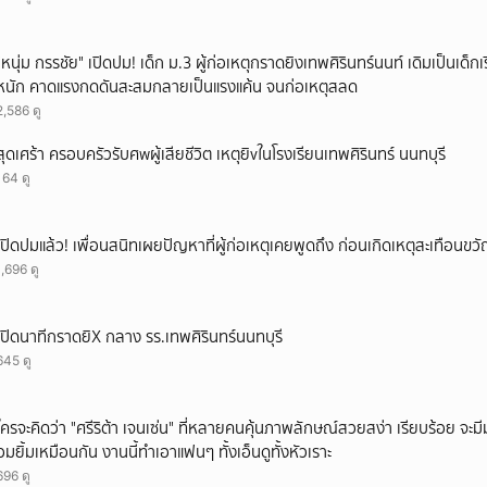
"หนุ่ม กรรชัย" เปิดปม! เด็ก ม.3 ผู้ก่อเหตุกราดยิงเทพศิรินทร์นนท์ เดิมเป็นเด็กเร
หนัก คาดแรงกดดันสะสมกลายเป็นแรงแค้น จนก่อเหตุสลด
2,586 ดู
สุดเศร้า ครอบครัวรับศwผู้เสียชีวิต เหตุยิvในโรงเรียนเทพศิรินทร์ นนทบุรี
164 ดู
เปิดปมแล้ว! เพื่อนสนิทเผยปัญหาที่ผู้ก่อเหตุเคยพูดถึง ก่อนเกิดเหตุสะเทือนขว
1,696 ดู
เปิดนาทีกราดยิX กลาง รร.เทพศิรินทร์นนทบุรี
645 ดู
ใครจะคิดว่า "ศรีริต้า เจนเซ่น" ที่หลายคนคุ้นภาพลักษณ์สวยสง่า เรียบร้อย จะมีมุมโ
อมยิ้มเหมือนกัน งานนี้ทำเอาแฟนๆ ทั้งเอ็นดูทั้งหัวเราะ
696 ดู