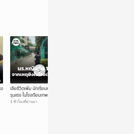
อ
วิดีโอ
รง
เสียชีวิตเพิ่ม นักเรียนหญิง วัย 12 ปี จากเหตุ
จับยาบ้า 4 ล้านเม
รุนแรง ในโรงเรียนเทพศิรินทร์ นนทบุรี รวมดับ
นครพนม มูลค่าปร
แล้ว 9 ราย
3 ชั่วโมงที่ผ่านมา
4 ชั่วโมงที่ผ่านมา