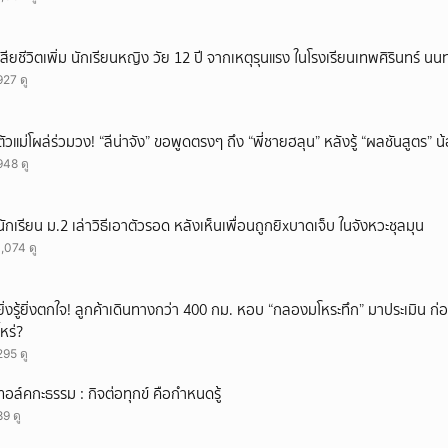
เสียชีวิตเพิ่ม นักเรียนหญิง วัย 12 ปี จากเหตุรุนแรง ในโรงเรียนเทพศิรินทร์ นน
927 ดู
ตัวแม่โผล่ร่วมวง! “ลีน่าจัง” ขอพูดตรงๆ ถึง “พี่ชายฮลุน” หลังรู้ “ผลชันสูตร” 
948 ดู
นักเรียน ม.2 เล่าวิธีเอาตัวรอด หลังเห็นเพื่อนถูกยิxบาดเจ็บ ในจังหวะชุลมุน
1,074 ดู
ยิ่งรู้ยิ่งตกใจ! ลูกค้าเดินทางกว่า 400 กม. หอบ “กลองมโหระทึก” มาประเมิน ก
ไหร่?
295 ดู
ทอล์คกะธรรม : กิจต่อทุกข์ คือกำหนดรู้
89 ดู