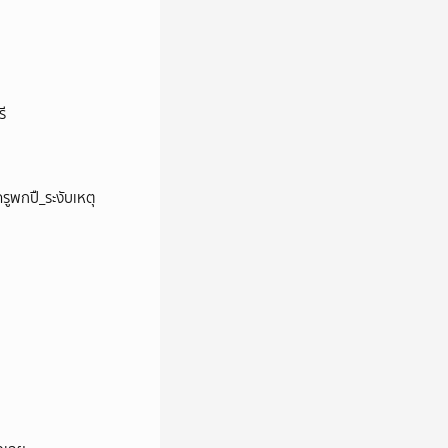
ี
รูพกปื_ระงับเหตุ