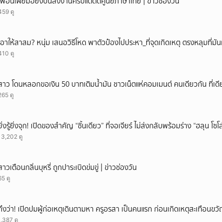
เพื่อนเผยมือยิงบ่นส่งงานครบแต่ติดศูนย์ภาษาไทย | ข่าวช่องวัน
459 ดู
เอาให้สาสม? หนุ่ม เสนอวิธีโหด พาตัวป๋องไปประหา_ที่จุดเกิดเหตุ ตรงหลุมที่มัน
410 ดู
สาว โดนหลอกขอเงิน 50 บาทเติมน้ำมัน ชาวเน็ตแห่คอมเมนต์ คนเดียวกัน ที่เดี
265 ดู
ยิ่งรู้ยิ่งจุก! เปิดของสำคัญ “ชิ้นเดียว” ที่จอเจียร์ ไม่ส่งกลับพร้อมร่าง “ฮลุน โซ
13,202 ดู
สาวเตือนกลิ่นบุหรี่ ถูกปาระเบิดข่มขู่ | ข่าวช่องวัน
65 ดู
ถึงว่า! เปิดปมผู้ก่อเหตุเดินตามหา ครูอรสา เป็นคนแรก ก่อนเกิดเหตุสะเทือนขว
1,387 ดู