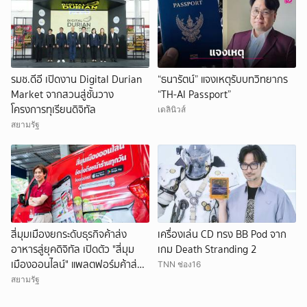
รมช.ดีอี เปิดงาน Digital Durian
“ธนารัตน์” แจงเหตุรับบทวิทยากร
Market จากสวนสู่ชั้นวาง
“TH-AI Passport”
โครงการทุเรียนดิจิทัล
เดลินิวส์
สยามรัฐ
สี่มุมเมืองยกระดับธุรกิจค้าส่ง
เครื่องเล่น CD ทรง BB Pod จาก
อาหารสู่ยุคดิจิทัล เปิดตัว "สี่มุม
เกม Death Stranding 2
เมืองออนไลน์" แพลตฟอร์มค้าส่ง
TNN ช่อง16
วัตถุดิบอาหารออนไลน์ ใหญ่ที่สุด
สยามรัฐ
ของอาเซียน