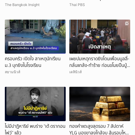
ล่าสุดที่นี่
เจ็บ 15 คน
The Bangkok Insight
Thai PBS
ครอบครัว เปิดใจ สาเหตุนักเรียน
เผยปมเหตุกราดยิงโดนเพื่อนบูลลี่-
ม.3 บุกยิงในโรงเรียน
กลั่นแกล้ง-ทำร้าย ก่อนขโมยปืนปู่
ก่อเหตุ
สยามนิวส์
เดลินิวส์
ไม่มีปาฏิหาริย์ พบร่าง “เต้ ดรากอน
ทองคำแตะสูงสุดรอบ 7 สัปดาห์
ไฟว์” แล้ว
YLG มองขาลงใกล้จบ ลุ้นรอบใหม่