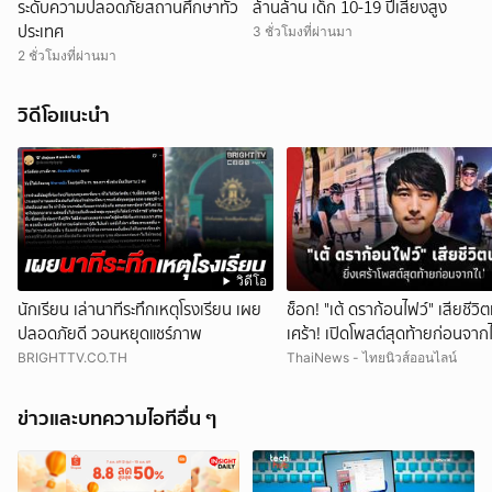
ระดับความปลอดภัยสถานศึกษาทั่ว
ล้านล้าน เด็ก 10-19 ปีเสี่ยงสูง
ประเทศ
3 ชั่วโมงที่ผ่านมา
2 ชั่วโมงที่ผ่านมา
วิดีโอแนะนำ
วิดีโอ
นักเรียน เล่านาทีระทึกเหตุโรงเรียน เผย
ช็อก! "เต้ ดราก้อนไฟว์" เสียชีวิตแ
ปลอดภัยดี วอนหยุดแชร์ภาพ
เศร้า! เปิดโพสต์สุดท้ายก่อนจาก
BRIGHTTV.CO.TH
ThaiNews - ไทยนิวส์ออนไลน์
ข่าวและบทความไอทีอื่น ๆ