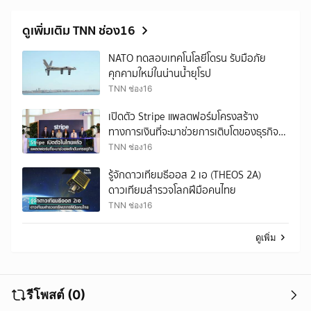
ดูเพิ่มเติม TNN ช่อง16
NATO ทดสอบเทคโนโลยีโดรน รับมือภัย
คุกคามใหม่ในน่านน้ำยุโรป
TNN ช่อง16
เปิดตัว Stripe แพลตฟอร์มโครงสร้าง
ทางการเงินที่จะมาช่วยการเติบโตของธุรกิจ
ออนไลน์ในประเทศไทย
TNN ช่อง16
รู้จักดาวเทียมธีออส 2 เอ (THEOS 2A)
ดาวเทียมสำรวจโลกฝีมือคนไทย
TNN ช่อง16
ดูเพิ่ม
รีโพสต์ (0)