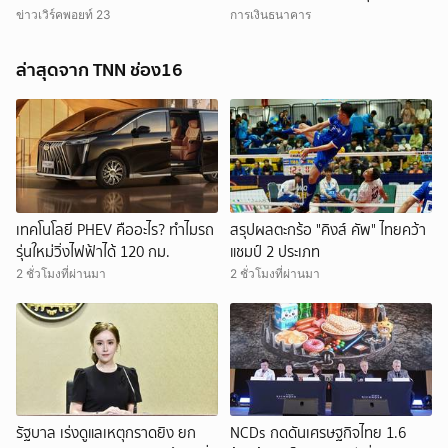
แตะบาทละ 82,200 บาท
ข่าวเวิร์คพอยท์ 23
การเงินธนาคาร
ล่าสุดจาก TNN ช่อง16
เทคโนโลยี PHEV คืออะไร? ทำไมรถ
สรุปผลตะกร้อ "คิงส์ คัพ" ไทยคว้า
รุ่นใหม่วิ่งไฟฟ้าได้ 120 กม.
แชมป์ 2 ประเภท
2 ชั่วโมงที่ผ่านมา
2 ชั่วโมงที่ผ่านมา
รัฐบาล เร่งดูแลเหตุกราดยิง ยก
NCDs กดดันเศรษฐกิจไทย 1.6