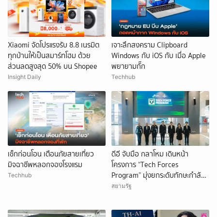
Xiaomi จัดโปรแรงรับ 8.8 เนรมิต
เจาะลึกสงคราม Clipboard
ทุกบ้านให้เป็นสมาร์ทโฮม ด้วย
Windows กับ iOS กับ เมื่อ Apple
ส่วนลดสูงสุด 50% บน Shopee
พยายามกั๊ก
Insight Daily
Techhub
เช็กก่อนโอน เตือนภัยสายเที่ยว
ดีอี จับมือ กลาโหม เดินหน้า
มิจฉาชีพหลอกจองโรงแรม
โครงการ “Tech Forces
Program” มุ่งยกระดับทักษะกำลัง
Techhub
พลยุคดิจิทัล
สยามรัฐ