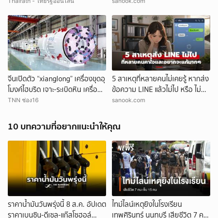
12,000 บาท ราคาไทยอาจทะลุ
Thairath - ไทยรัฐออนไลน์
sanook.com
50,000 บาท
จีนเปิดตัว “xianglong” เครื่องขุดอุ
5 สาเหตุที่หลายคนไม่เคยรู้ หากส่ง
โมงค์ไฮบริด เจาะ-ระเบิดหิน เครื่อง
ข้อความ LINE แล้วไม่ไป หรือ ไม่
แรกของโลก
อ่านสักที
TNN ช่อง16
sanook.com
10 บทความที่อยากแนะนำให้คุณ
ยกเลิก
ราคาน้ำมันวันพรุ่งนี้ 8 ส.ค. อัปเดต
ไทม์ไลน์เหตุยิงในโรงเรียน
ราคาเบนซิน-ดีเซล-แก๊สโซฮอล์
เทพศิรินทร์ นนทบุรี เสียชีวิต 7 คน