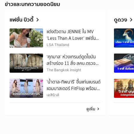
ข่าวและบทความยอดนิยม
แฟชั่น บิวตี้
ดูดวง
แต่งตัวตาม JENNIE ใน MV
‘Less Than A Lover’ แฟชั่น
สไตล์ซัมเมอร์ สวยชิคแบบไอคอ
LSA Thailand
นิก
‘ศุภมาส’ ห่วงเทรนด์ดูดไขมัน
สร้างร่อง 11 สั่ง สคบ.ตรวจ
เข้มคลินิกความงาม
The Bangkok Insight
‘น้ำตาล-ทิพนารี’ ขึ้นแท่นแบรนด์
แอมบาสเดอร์ FitFlop พร้อม
เผยคอลเลกชัน
เดลินิวส์
Autumn/Winter 2026
ดูเพิ่ม