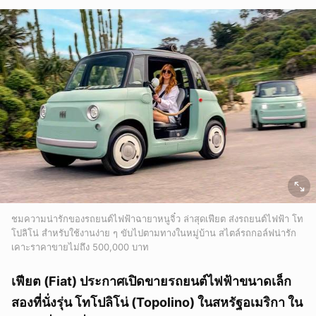
ชมความน่ารักของรถยนต์ไฟฟ้าฉายาหนูจิ๋ว ล่าสุดเฟียต ส่งรถยนต์ไฟฟ้า โท
โปลิโน่ สำหรับใช้งานง่าย ๆ ขับไปตามทางในหมู่บ้าน สไตล์รถกอล์ฟน่ารัก
เคาะราคาขายไม่ถึง 500,000 บาท
เฟียต (Fiat) ประกาศเปิดขายรถยนต์ไฟฟ้าขนาดเล็ก
สองที่นั่งรุ่น โทโปลิโน่ (Topolino) ในสหรัฐอเมริกา ใน