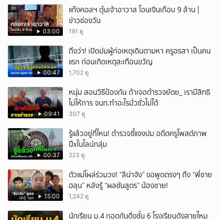
แก๊งคอลฯ ตุ๋นเจ้าอาวาส โอนเงินเกือบ 9 ล้าน |
ข่าวช่องวัน
03:00
191 ดู
ถึงว่า! เปิดปมผู้ก่อเหตุเดินตามหา ครูอรสา เป็นคน
แรก ก่อนเกิดเหตุสะเทือนขวัญ
00:47
1,702 ดู
หนุ่ม สอนวิธีป้องกัน ถ้าเจอตำรวจยัดย_ เรามีสิทธิ
ไม่ให้การ จนท.ทำอะไรมั่วซั่วไม่ได้
09:41
307 ดู
รู้แล้วอยู่ที่ไหน! ตำรวจชี้แจงปม อดีตครูโพสต์ภาพ
ปืxในไลน์กลุ่ม
00:37
223 ดู
ตัวแม่โผล่ร่วมวง! “ลีน่าจัง” ขอพูดตรงๆ ถึง “พี่ชาย
ฮลุน” หลังรู้ “ผลชันสูตร” น้องชาย!
15:00
1,242 ดู
นักเรียน ม.4 กอดกันดิ่งชั้น 6 โรงเรียนดังสายไหม