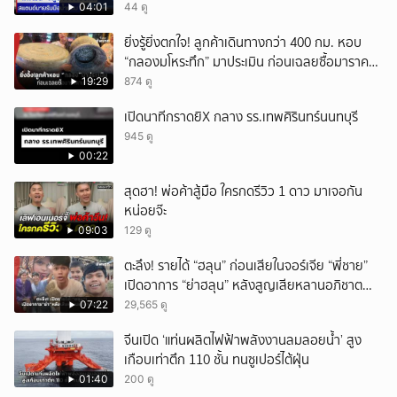
04:01
44 ดู
ยิ่งรู้ยิ่งตกใจ! ลูกค้าเดินทางกว่า 400 กม. หอบ
“กลองมโหระทึก” มาประเมิน ก่อนเฉลยซื้อมาราคา
เท่าไหร่?
19:29
874 ดู
เปิดนาทีกราดยิX กลาง รร.เทพศิรินทร์นนทบุรี
945 ดู
00:22
สุดฮา! พ่อค้าสู้มือ ใครกดรีวิว 1 ดาว มาเจอกัน
หน่อยจ๊ะ
09:03
129 ดู
ตะลึง! รายได้ “ฮลุน” ก่อนเสียในจอร์เจีย “พี่ชาย”
เปิดอาการ “ย่าฮลุน” หลังสูญเสียหลานอภิชาต
บุตร!
07:22
29,565 ดู
จีนเปิด ‘แท่นผลิตไฟฟ้าพลังงานลมลอยน้ำ’ สูง
เกือบเท่าตึก 110 ชั้น ทนซูเปอร์ไต้ฝุ่น
01:40
200 ดู