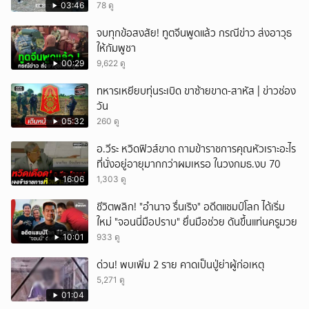
ถนน
03:46
78 ดู
จบทุกข้อสงสัย! ทูตจีนพูดแล้ว กรณีข่าว ส่งอาวุธ
ให้กัมพูชา
00:29
9,622 ดู
ทหารเหยียบทุ่นระเบิด ขาซ้ายขาด-สาหัส | ข่าวช่อง
วัน
05:32
260 ดู
อ.วีระ หวิดฟิวส์ขาด ถามข้าราชการคุณหัวเราะอะไร
ที่นั่งอยู่อายุมากกว่าผมเหรอ ในวงกมธ.งบ 70
16:06
1,303 ดู
ชีวิตพลิก! "อำนาจ รื่นเริง" อดีตแชมป์โลก ได้เริ่ม
ใหม่ "จอนนี่มือปราบ" ยื่นมือช่วย ดันขึ้นแท่นครูมวย
10:01
933 ดู
ด่วน! พบเพิ่ม 2 ราย คาดเป็นปู่ย่าผู้ก่อเหตุ
5,271 ดู
01:04