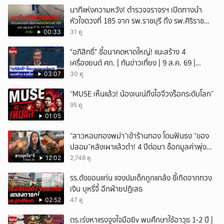
นาทีแห่งความหวัง! ตำรวจจราจรฯ เปิดทางนำ
หัวใจดวงที่ 185 จาก รพ.ราชบุรี ถึง รพ.ศิริราช
สำเร็จใน 48 นาที
00:33
31 ดู
"อภิสิทธิ์" ชี้อนาคตหาดใหญ่! แนะสร้าง 4
เครื่องยนต์ ศก. | ทันข่าวเที่ยง | 9 ส.ค. 69 |
NationTV22
03:07
30 ดู
“MUSE เห็นแล้ว! น้องเนเน่ถึงไอจีวงร็อกระดับโลก”
95 ดู
01:05
“สาวหอบทองพม่า”เข้าร้านทอง โดนฟันธง “ของ
ปลอม”หลังเผาแล้วดำ! 4 ปีต่อมา ช็อกมูลค่าพุ่ง
มหาศาล!
12:02
2,748 ดู
รร.ดังขอนแก่น แจงปมเด็กถูกแกล้ง ชี้เกิดจากทวง
เงิน บุหรี่จี้ อีกฝ่ายปฏิเสธ
02:52
47 ดู
ตร.เร่งหาแรงจูงใจมือยิv พบศึกษาใช้อาวุธ 1-2 ปี |