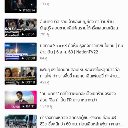
193 ดู
ตัวอย่าง
สืบนครบาล รวบเจ้าของบัญชีดัง คาบ้านย่าน
ธัญบุรี ลอบขายคลิปฟันรายได้ครึ่งแสนต่อเดือน
02:54
791 ดู
ปิดทาง SpaceX ถือหุ้น ธุจกิจดาวเทียมในไทย | ทัน
ข่าวเย็น | 6 ส.ค. 69 | NationTV22
02:08
64 ดู
แฟนๆ งง ไปคบกันตอนไหนหลังวงในหลุดข่าวลือ
ถ่านไฟเก่า จางจิ้งอี๋ เคยคบ เฉินเฟยอวี่ ทำฝ่าย
หญิงเฮิร์ทหนัก
03:18
422 ดู
"กัน นภัทร" ติดใจสายมัทฉะ เล็งเปิดร้านจริงจัง
ส่วน "ฐิสา" เป็น PR น่าจะเหมาะกว่า
04:11
1,346 ดู
ตำรวจทางหลวง สกัดรถตู้ขนแรงงานเถื่อน 43
ชีวิต ซิ่งหนีกว่า 60 กม. ก่อนเสียหลักพุ่งเกาะกลาง