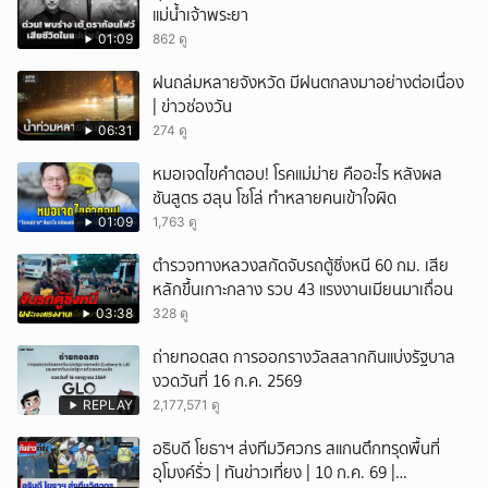
แม่น้ำเจ้าพระยา
01:09
862 ดู
ฝนถล่มหลายจังหวัด มีฝนตกลงมาอย่างต่อเนื่อง
| ข่าวช่องวัน
06:31
274 ดู
หมอเจดไขคำตอบ! โรคแม่ม่าย คืออะไร หลังผล
ชันสูตร ฮลุน โซโล่ ทำหลายคนเข้าใจผิด
01:09
1,763 ดู
ตำรวจทางหลวงสกัดจับรถตู้ซิ่งหนี 60 กม. เสีย
หลักขึ้นเกาะกลาง รวบ 43 แรงงานเมียนมาเถื่อน
03:38
328 ดู
ถ่ายทอดสด การออกรางวัลสลากกินแบ่งรัฐบาล
งวดวันที่ 16 ก.ค. 2569
REPLAY
2,177,571 ดู
อธิบดี โยธาฯ ส่งทีมวิศวกร สแกนตึกทรุดพื้นที่
อุโมงค์รั่ว | ทันข่าวเที่ยง | 10 ก.ค. 69 |