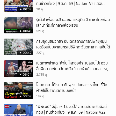
ทันข่าวเที่ยง | 9 ส.ค. 69 | NationTV22 สอบ
พยานแล้ว 17 ปาก เร่งตรวจมือถือและหลักฐานที่
06:37
20 ดู
เกิดเหตุ พบปัจจัยหลายด้าน ทั้งครอบครัว โรงเรียน
รู้แล้ว! เพื่อน ม.3 เฉลยสาเหตุติด 0 ภาษาไทยก่อน
เพื่อน และสื่อโซเ
เล่านาทีระทึกกลางห้องเรียน
00:41
521 ดู
กรมอุตุนิยมวิทยา อัปเดตสถานการณ์พายุหมุน
เขตร้อนในมหาสมุทรแปซิฟิกตะวันตกและทะเลจีนใต้
00:47
227 ดู
เปิดภาพล่าสุด “ลำไย ไหทองคำ” เปลี่ยนไป! อวบ
ขึ้นผิดตา แฟนคลับแห่ทัก “นายห้าง” เฉลยสาเหตุ
ชัด!
06:04
2,715 ดู
โฆษก ทบ. โต้ รมต.กัมพูชา ปมกล่าวหาไทย ชี้อีก
ฝ่ายใช้โบราณสถานบังหน้า
03:07
187 ดู
"พิพัฒน์" จี้ผู้ว่าฯ 14 จว.ใต้ สแตนด์บายรับมือน้ำ
ท่วม | ทันข่าวเที่ยง | 9 ส.ค. 69 | NationTV22