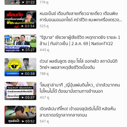
01:22
176 ดู
หมอเบ็นซ์ เตือนภัยสายเที่ยวฉายเดี่ยว เตือนพิษ
คาร์บอนมอนอกไซด์ คร่าชีวิต แนะพกเครื่องตรวจ
วัดติดตัว
02:34
525 ดู
"รัฐบาล" เยียวยาผู้เสียชีวิต เหตุกราดยิง รายละ 1
ล้าน | ทันข่าวเย็น | 2 ส.ค. 69 | NationTV22
05:27
445 ดู
ด่วน! ผลชันสูตร ฮลุน โซโล่ ออกแล้ว สถาบันนิติ
วิทย์ฯ เผยสาเหตุเสียชีวิตเบื้องต้น
00:38
788 ดู
'โสมสุ'เล่านาที _ญี่ปุ่นแผ่นดินไหว_ น่ากลัวมากคน
ไปไหนไม่ได้ ต้องมานั่งตามทางข้างนอก
05:37
407 ดู
เปิดคลิปนาทีโหด! เจ้าของสุนัขรับไม่ได้ หลังเห็น
ลาบราดอร์ถูกลากกลางถนน
05:52
547 ดู