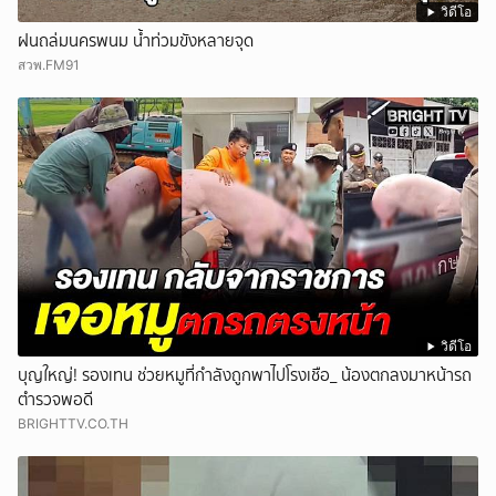
วิดีโอ
ฝนถล่มนครพนม น้ำท่วมขังหลายจุด
สวพ.FM91
วิดีโอ
บุญใหญ่! รองเทน ช่วยหมูที่กำลังถูกพาไปโรงเชือ_ น้องตกลงมาหน้ารถ
ตำรวจพอดี
BRIGHTTV.CO.TH