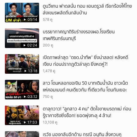
ตูนวีแกน ฟาดสนั่น ทอม แอนดรูวส์ เรียกร้องให้ไทย
ส่งเขมรพลัดถิ่นกลับบ้าน
05:14
578 ดู
บรรยากาศญาติรับร่างงรองผอ.โรงเรียน
เทพศิรินทร์นนทบุรี
02:24
200 ดู
เปิดภาพล่าสุด “ตชด.นำทัพ” ยิ่งน่าสลด! หลังคดี
เงียบ ก่อนปรากฎตัวล่าสุด ยิ่งหดหู่?!
13:18
1,478 ดู
สาว โดนหลอกขอเงิน 50 บาทเติมน้ำมัน ชาวเน็ต
แห่คอมเมนต์ คนเดียวกัน ที่เดียวกัน โดนกันเยอะ
03:12
750 ดู
ตาลุกวาว! "ลูกสาว 4 คน" ตัดใจขายมรดกแม่ ก่อน
รู้ราคาจริงยิ่งช็อก! ยอดพุ่งทะลุ 4 ล้าน!
17:33
13,108 ดู
เรวัช มองกลับอีกด้าน กรณี อนุทิน สั่งควบคุ