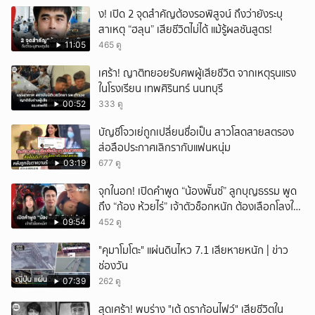
ึ้ง! เปิด 2 จุดสำคัญต้องรอพิสูจน์ ถึงว่ายังระบุ
สาเหตุ “ฮลุน” เสียชีวิตไม่ได้ แม้รู้ผลชันสูตร!
11:05
465 ดู
เศร้า! ญาติทยอยรับศพผู้เสียชีวิต จากเหตุรุนแรง
ในโรงเรียน เทพศิรินทร์ นนทบุรี
00:52
333 ดู
บัญชีโจวเย่ถูกเปลี่ยนชื่อเป็น สาวโสดสายสตรอง
ส่อลือประกาศเลิกรากับแฟนหนุ่ม
03:19
677 ดู
จุกในอก! เปิดคำพูด “น้องพั๊นซ์” ลูกบุญธรรม พูด
ถึง “ก้อง ห้วยไร่” เจ้าตัวช็อกหนัก ต้องเลือกโลงให้
ลูก!
09:54
452 ดู
"คุมาโมโตะ" แผ่นดินไหว 7.1 เสียหายหนัก | ข่าว
ช่องวัน
07:39
262 ดู
สุดเศร้า! พบร่าง "เต้ ดราก้อนไฟว์" เสียชีวิตใน