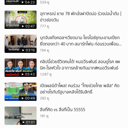
04:23
539 ดู
อุทาหรณ์ ยาย 78 พักนั่งฝาปิดบ่อ ร่วงบ่อน้ำดับ |
ข่าวช่องวัน
02:47
777 ดู
บุกจับแก๊งคอลฯเวียดนาม โยงไอซ์ซุกมะขามเปียก
ยึดทองกว่า 40 บาท-สมาร์ทโฟน ก่อนรวบเพื่อน
ร่วมทีมหอบเงิน 1.5 แสนติดสินบนคาโรงพัก
03:16
194 ดู
คลิปนี้ช่วยชีวิตคนได้! หมอวีระพันธ์ สอนดูโรค แพ
นิค-โรคหัวใจ อาการคล้ายกันมาก#หมอวีระพันธ์
05:43
1,087 ดู
เปิดผลนิด้าโพล! คนร่วม "ไทยช่วยไทย พลัส" คิด
อย่างไรกับรัฐบาลหลังได้รับสิทธิ์
00:49
282 ดู
สิ่งที่คิด vs สิ่งที่เป็น 55555
181 ดู
01:01