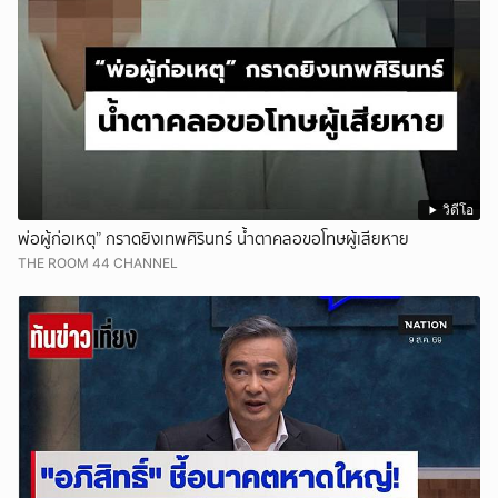
วิดีโอ
พ่อผู้ก่อเหตุ” กราดยิงเทพศิรินทร์ น้ำตาคลอขอโทษผู้เสียหาย
THE ROOM 44 CHANNEL