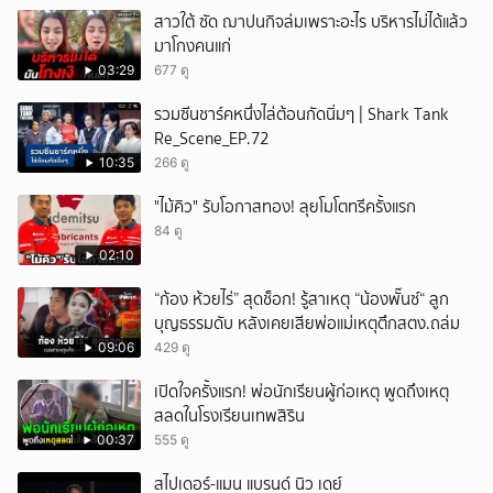
สาวใต้ ซัด ฌาปนกิจล่มเพราะอะไร บริหารไม่ได้แล้ว
ยกเลิก
มาโกงคนแก่
03:29
677 ดู
รวมซีนชาร์คหนึ่งไล่ต้อนกัดนิ่มๆ | Shark Tank
Re_Scene_EP.72
10:35
266 ดู
"ไม้คิว" รับโอกาสทอง! ลุยโมโตทรีครั้งแรก
84 ดู
02:10
“ก้อง ห้วยไร่” สุดช็อก! รู้สาเหตุ “น้องพั๊นซ์“ ลูก
บุญธรรมดับ หลังเคยเสียพ่อแม่เหตุตึกสตง.ถล่ม
09:06
429 ดู
เปิดใจครั้งแรก! พ่อนักเรียนผู้ก่อเหตุ พูดถึงเหตุ
สลดในโรงเรียนเทพสิริน
00:37
555 ดู
สไปเดอร์-แมน แบรนด์ นิว เดย์