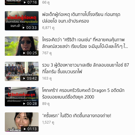
07:16
66 ดู
พ่อเด็กผู้ก่อเหตุ เดินทางไปโรงเรียน ก่อนทรุด
ปล่อยโฮ จนท.เข้าประครอง
00:33
6,871 ดู
ใครจะคิดว่า "ศรีริต้า เจนเซ่น" ที่หลายคนคุ้นภาพ
ลักษณ์สวยสง่า เรียบร้อย จะมีมุมโบ๊ะบ๊ะและโก๊ะๆ ให้
ได้อมยิ้มเหมือนกัน งานนี้ทำเอาแฟนๆ ทั้งเอ็นดูทั้ง
00:25
767 ดู
หัวเราะ
รวบ 3 ผู้ต้องหาชาวมาเลเซีย ลักลอบขนยาไอซ์ 87
กิโลกรัม ขึ้นขบวนรถไฟ
05:42
163 ดู
โศกเศร้า! ครอบครัวรับศxเต้ Dragon 5 อดีตนัก
ร้องบอยแบนด์ชื่อดังยุค 2000
00:28
89 ดู
“ครั้งแรก” ในชีวิต เกิดขึ้นกลางกองถ่าย!
1,527 ดู
01:13