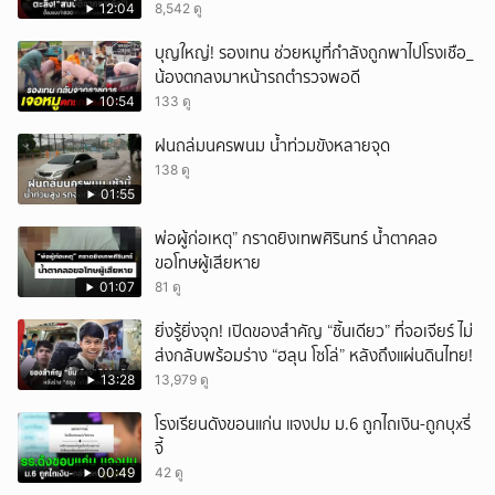
12:04
8,542 ดู
บุญใหญ่! รองเทน ช่วยหมูที่กำลังถูกพาไปโรงเชือ_
น้องตกลงมาหน้ารถตำรวจพอดี
10:54
133 ดู
ฝนถล่มนครพนม น้ำท่วมขังหลายจุด
138 ดู
01:55
พ่อผู้ก่อเหตุ” กราดยิงเทพศิรินทร์ น้ำตาคลอ
ขอโทษผู้เสียหาย
01:07
81 ดู
ยิ่งรู้ยิ่งจุก! เปิดของสำคัญ “ชิ้นเดียว” ที่จอเจียร์ ไม่
ส่งกลับพร้อมร่าง “ฮลุน โซโล่” หลังถึงแผ่นดินไทย!
13:28
13,979 ดู
โรงเรียนดังขอนแก่น แจงปม ม.6 ถูกไถเงิน-ถูกบุxรี่
จี้
00:49
42 ดู