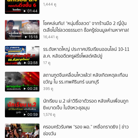
1,444 ดู
01:44
โชคหล่นทับ! “หนุ่มซื้อลวด” จากร้านมือ 2 ญี่ปุ่น
ตะลึงไม่ใช่ลวดธรรมดา ช็อครู้ซ่อนมูลค่ามหาศาล!
15:18
16,441 ดู
รร.ดังหาดใหญ่ ประกาศปรับเรียนออนไลน์ 10-11
ส.ค. หลังอดีตครูฝรั่งโพสต์คลิปขู่
02:58
17 ดู
สถานทูตจีนเคลื่อนไหวแล้ว! หลังเกิดเหตุสะเทือน
ขวัญ ใน รร.เทพศิรินทร์ นนทบุรี
00:28
395 ดู
นักเรียน ม.2 เล่าวิธีเอาตัวรอด หลังเห็นเพื่อนถูก
ยิxบาดเจ็บ ในจังหวะชุลมุน
00:59
1,576 ดู
ครอบครัวรับศพ “รอง ผอ.” เหยื่อกราดยิง | ข่าว
ช่องวัน