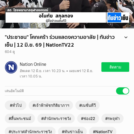
"ประชาชน" โศกเศร้า ร่วมแสดงความอาลัย | ทันข่าว
เย็น | 12 มิ.ย. 69 | NationTV22
604 ดู
ประชาชนเดินทางมายัง รพ.จุฬาลงกรณ์ เพื่อแสดงความอาลัยและรอเคลื่อน
Nation Online
พระศพ เจ้าฟ้าพัชรกิติยาภาฯ หลังมีประกาศสำนักพระราชวังเรื่องการ
ติดตาม
อัพเดต 12 มิ.ย. เวลา 10.23 น. • เผยแพร่ 12 มิ.ย.
สิ้นพระชนม์
เวลา 10.05 น.
.
ประชาชนหลายคนต่างกอดคอกันร้องไห้ด้วยความเสียใจอย่างสุดซึ้ง และยัง
ทำใจยอมรับกับความสูญเสียในครั้งนี้ไม่ได้
เล่นอัตโนมัติ
#ทั่วไป
#เจ้าฟ้าพัชรกิติยาภาฯ
#เนชั่นทีวี
#สิ้นพระชนม์
#สำนักพระราชวัง
#ช่อง22
#รพจุฬา
#ประกาศสำนักพระราชวัง
#ทันข่าวเย็น
#NationTV