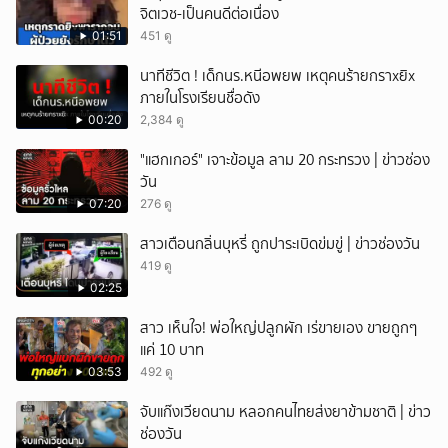
จิตเวช-เป็นคนดีต่อเนื่อง
01:51
451 ดู
นาทีชีวิต ! เด็กนร.หนีอพยพ เหตุคนร้ายกราxยิx
ภายในโรงเรียนชื่อดัง
00:20
2,384 ดู
"แฮกเกอร์" เจาะข้อมูล ลาม 20 กระทรวง | ข่าวช่อง
วัน
07:20
276 ดู
สาวเตือนกลิ่นบุหรี่ ถูกปาระเบิดข่มขู่ | ข่าวช่องวัน
419 ดู
02:25
สาว เห็นใจ! พ่อใหญ่ปลูกผัก เร่ขายเอง ขายถูกๆ
แค่ 10 บาท
03:53
492 ดู
จับแก๊งเวียดนาม หลอกคนไทยส่งยาข้ามชาติ | ข่าว
ช่องวัน