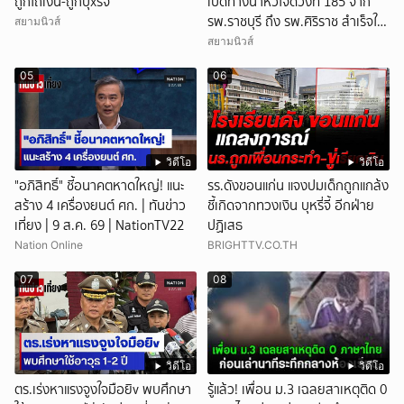
ถูกไถเงิน-ถูกบุxรี่จี้
เปิดทางนำหัวใจดวงที่ 185 จาก
รพ.ราชบุรี ถึง รพ.ศิริราช สำเร็จใน
สยามนิวส์
48 นาที
สยามนิวส์
05
06
วิดีโอ
วิดีโอ
"อภิสิทธิ์" ชี้อนาคตหาดใหญ่! แนะ
รร.ดังขอนแก่น แจงปมเด็กถูกแกล้ง
สร้าง 4 เครื่องยนต์ ศก. | ทันข่าว
ชี้เกิดจากทวงเงิน บุหรี่จี้ อีกฝ่าย
เที่ยง | 9 ส.ค. 69 | NationTV22
ปฏิเสธ
Nation Online
BRIGHTTV.CO.TH
07
08
วิดีโอ
วิดีโอ
ตร.เร่งหาแรงจูงใจมือยิv พบศึกษา
รู้แล้ว! เพื่อน ม.3 เฉลยสาเหตุติด 0