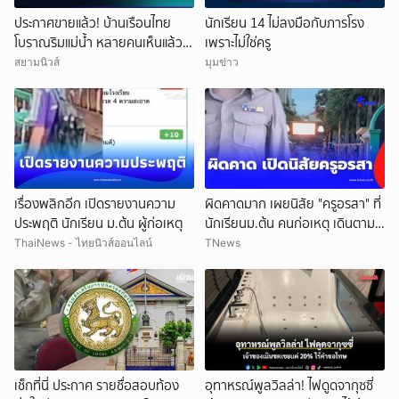
ประกาศขายแล้ว! บ้านเรือนไทย
นักเรียน 14 ไม่ลงมือกับภารโรง
โบราณริมแม่น้ำ หลายคนเห็นแล้ว
เพราะไม่ใช่ครู
จำได้ เคยเป็นฉากหนังดัง
สยามนิวส์
มุมข่าว
เรื่องพลิกอีก เปิดรายงานความ
ผิดคาดมาก เผยนิสัย "ครูอรสา" ที่
ประพฤติ นักเรียน ม.ต้น ผู้ก่อเหตุ
นักเรียนม.ต้น คนก่อเหตุ เดินตาม
หา
ThaiNews - ไทยนิวส์ออนไลน์
TNews
เช็กที่นี่ ประกาศ รายชื่อสอบท้อง
อุทาหรณ์พูลวิลล่า! ไฟดูดจากุซซี่