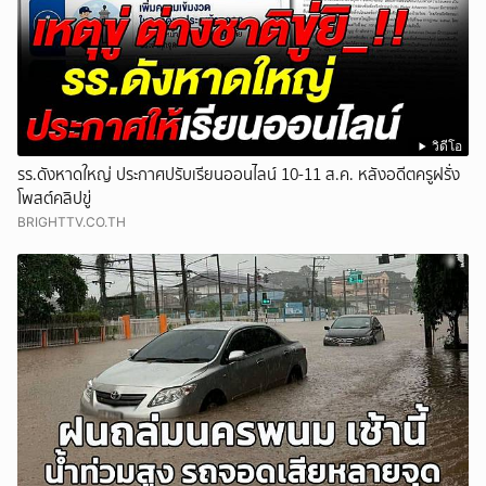
วิดีโอ
รร.ดังหาดใหญ่ ประกาศปรับเรียนออนไลน์ 10-11 ส.ค. หลังอดีตครูฝรั่ง
โพสต์คลิปขู่
BRIGHTTV.CO.TH