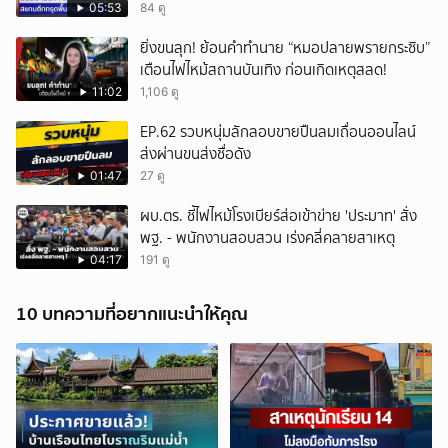
NationTV22
05:53
84 ดู
ยิ่งขนลุก! ย้อนคำทำนาย “หมอปลายพรายกระซิบ”
เตือนไฟไหม้สถานบันเทิง ก่อนเกิดเหตุสลด!
11:02
1,106 ดู
EP.62 รวบหนุ่มลักลอบขายปืนลมเถื่อนออนไลน์
ส่งผ่านขนส่งชื่อดัง
01:47
27 ดู
ผบ.ตร. ชี้ไฟไหม้โรงเบียร์ส่อเข้าข่าย 'ประมาท' สั่ง
พฐ. - พนักงานสอบสวน เร่งคลี่คลายสาเหตุ
04:17
191 ดู
10 บทความที่อยากแนะนำให้คุณ