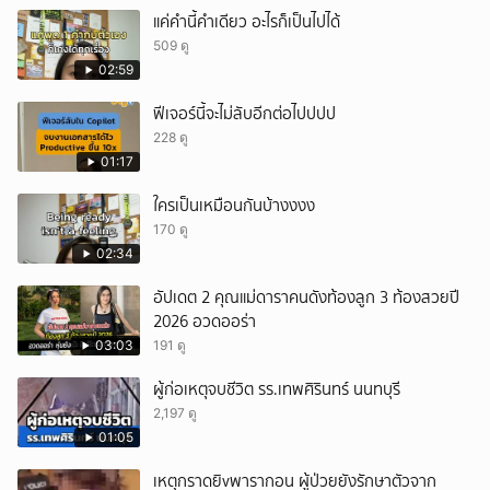
แค่คำนี้คำเดียว อะไรก็เป็นไปได้
509 ดู
02:59
ฟีเจอร์นี้จะไม่ลับอีกต่อไปปปป
228 ดู
01:17
ใครเป็นเหมือนกันบ้างงงง
170 ดู
02:34
อัปเดต 2 คุณแม่ดาราคนดังท้องลูก 3 ท้องสวยปี
2026 อวดออร่า
03:03
191 ดู
ผู้ก่อเหตุจบชีวิต รร.เทพศิรินทร์ นนทบุรี
2,197 ดู
01:05
เหตุกราดยิvพารากอน ผู้ป่วยยังรักษาตัวจาก