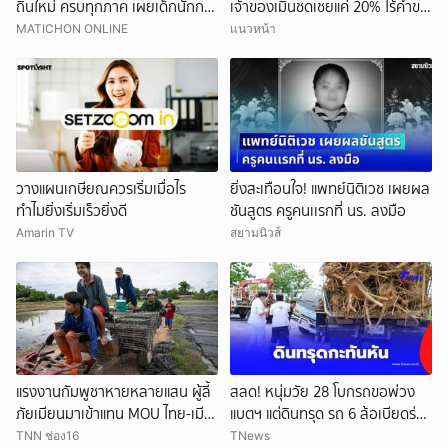
ถิ่นใหม่ ครบทุกภาค เผยเด็กนักการ
เจ้าของเมินชดเชยแค่ 20% ไร้คำขอ
เมืองดังหลุดอื้อ
โทษ
MATICHON ONLINE
แนวหน้า
วางแผนเกษียณควรเริ่มเมื่อไร
ยิ่งสะเทือนใจ! แพทย์นิติเวช เผยผล
ทำไมยิ่งเริ่มเร็วยิ่งดี
ชันสูตร ครูคนเเรกที่ นร. ลงมือ
Amarin TV
สยามนิวส์
แรงงานกัมพูชาหายหลายแสน ผู้ลี้
สลด! หนุ่มวัย 28 โบกรถขอพ่วง
ภัยเมียนมาเข้าแทน MOU ไทย-เมีย
แบตฯ แต่ดินทรุด รถ 6 ล้อเบียดร่าง
นมาจะเปิดทางแค่ไหน
ดับ
TNN ช่อง16
TNews