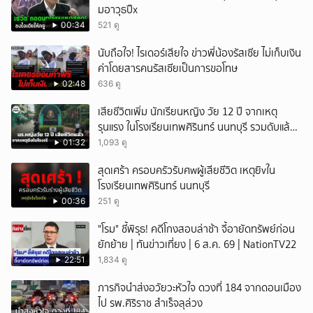
มอาวุธปืx
00:34
521 ดู
นับถือใจ! ไรเดอร์เสียใจ ข่าวพี่น้องรัสเซีย ไม่เก็บเงิน
ค่าโดยสารคนรัสเซียเป็นการขอโทษ
02:48
636 ดู
เสียชีวิตเพิ่ม นักเรียนหญิง วัย 12 ปี จากเหตุ
รุนแรง ในโรงเรียนเทพศิรินทร์ นนทบุรี รวมดับแล้ว
9 ราย
01:32
1,093 ดู
สุดเศร้า ครอบครัวรับศwผู้เสียชีวิต เหตุยิvใน
โรงเรียนเทพศิรินทร์ นนทบุรี
00:36
251 ดู
"โรม" ชี้พิรุธ! คดีโกงสอบล่าช้า จี้อายัดทรัพย์ก่อน
ยักย้าย | ทันข่าวเที่ยง | 6 ส.ค. 69 | NationTV22
22:51
1,834 ดู
ภารกิจนำส่งอวัยวะหัวใจ ดวงที่ 184 จากดอนเมือง
ไป รพ.ศิริราช สำเร็จลุล่วง