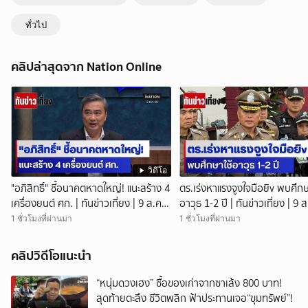
ทั่วไป
คลิปล่าสุดจาก Nation Online
วิดีโอ
"อภิสิทธิ์" ชี้อนาคตหาดใหญ่! แนะสร้าง 4
ตร.เร่งหาแรงจูงใจมือยิv พบศึกษ
เครื่องยนต์ ศก. | ทันข่าวเที่ยง | 9 ส.ค.
อาวุธ 1-2 ปี | ทันข่าวเที่ยง | 9 ส
69 | NationTV22
NationTV22 สอบพยานแล้ว 17
1 ชั่วโมงที่ผ่านมา
1 ชั่วโมงที่ผ่านมา
เร่งตรวจมือถือและหลักฐานที่เกิด
พบปัจจัยหลายด้าน ทั้งครอบครั
คลิปวิดีโอแนะนำ
โรงเรียน เพื่อน และสื่อโซเ
“หนุ่มดวงเฮง” ซื้อของเก่าจากซาเล้ง 800 บาท!
สุดท้ายตะลึง ชีวิตพลิก ฟ้าประทานเจอ“ขุมทรัพย์”!