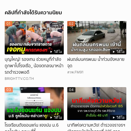
คลิปที่กำลังได้รับความนิยม
01
02
วิดีโอ
วิดีโอ
บุญใหญ่! รองเทน ช่วยหมูที่กำลัง
ฝนถล่มนครพนม น้ำท่วมขังหลาย
ถูกพาไปโรงเชือ_ น้องตกลงมาหน้า
จุด
รถตำรวจพอดี
สวพ.FM91
BRIGHTTV.CO.TH
03
04
วิดีโอ
วิดีโอ
โรงเรียนดังขอนแก่น แจงปม ม.6
นาทีแห่งความหวัง! ตำรวจจราจรฯ