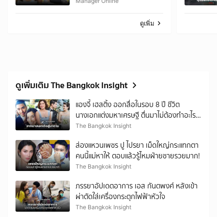
“หน้าเขาเปลี่ยน คุณพี่ยัง
Manager Online
อุทธรณ์อีกเหรอ?“
ดูเพิ่ม
ดูเพิ่มเติม The Bangkok Insight
แองจี้ เฮสติ้ง ออกสื่อในรอบ 8 ปี ชีวิต
นางเอกแต่งมหาเศรษฐี ตื่นมาไม่ต้องทำอะไร
เลย
The Bangkok Insight
ส่องแหวนเพชร ปู ไปรยา เม็ดใหญ่กระแทกตา
คนนี้แม่หาให้ ตอบแล้วรู้ไหมฝ่ายชายรวยมาก!
The Bangkok Insight
ภรรยาอัปเดตอาการ เอส กันตพงศ์ หลังเข้า
ผ่าตัดใส่เครื่องกระตุกไฟฟ้าหัวใจ
The Bangkok Insight