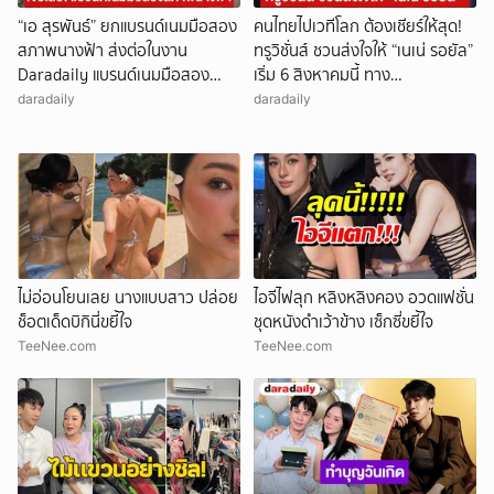
“เอ สุรพันธ์” ยกแบรนด์เนมมือสอง
คนไทยไปเวทีโลก ต้องเชียร์ให้สุด!
สภาพนางฟ้า ส่งต่อในงาน
ทรูวิชั่นส์ ชวนส่งใจให้ “เนเน่ รอยัล”
Daradaily แบรนด์เนมมือสอง
เริ่ม 6 สิงหาคมนี้ ทาง
ช้อปของดารา ซีซั่น 11 @พาราไดซ์
TrueVisions NOW และ True X-
daradaily
daradaily
พาร์ค 7–9 ส.ค.นี้
ZYTE
ไม่อ่อนโยนเลย นางแบบสาว ปล่อย
ไอจีไฟลุก หลิงหลิงคอง อวดแฟชั่น
ช็อตเด็ดบิกินี่ขยี้ใจ
ชุดหนังดำเว้าข้าง เซ็กซี่ขยี้ใจ
TeeNee.com
TeeNee.com