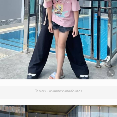
โฆษณา - อ่านบทความต่อด้านล่าง