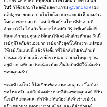
กระทั่ง EP ล่าสุด
หนุ่มเจย์
ไม่ได้ไปต่อ ทางด้าน
แม่
โบว์
ก็ได้ออกมาโพสต์อินสตาแกรม
@vanda29
เผย
คลิปลูกชายเผยความในใจถึงตัวเองและ
มะลิ
น้องสาว
โดยลูกชายบอกว่า “แม่ ลิ พี่เจย์ขอโทษที่ทำตามที่
สัญญาไว้ไม่ได้แล้วก็อยากให้แม่กับลิรู้ว่าพี่เจย์เต็มที่
ที่สุดแล้ว ขอบคุณแม่ที่สอนให้เจย์เดินด้วยตัวเอง วันนี้
เจย์ภูมิใจกับตัวเองมาก เจย์มาถึงสุดนี้ได้เพราะแม่สอน
ให้เจย์เป็นแบบนี้ แล้วก็ลิเดี๋ยวพี่โต้กลับไปเล่นด้วยที่
บ้านนะ สุดท้ายแล้วเจย์ก็จะพัฒนาตัวเองในทุก ๆ วัน
อยู่ดี อย่างที่บอกวันหนึ่งเจย์จะเป็นศิลปินที่ดีให้ได้ครับ
ขอบคุณครับ”
ขณะที่ แม่โบว์ ก็ได้เขียนข้อความบอกลูกว่า “ไม่ต้อง
ขอโทษครับ แม่กับน้องต่างหากที่ต้องขอบคุณเจย์ ที่วัน
นี้เจย์ได้แสดงและทำให้แม่กับน้องได้เห็นว่าเจย์เข้ม
แข็ง พยายามอดทน มากแค่ไหน และที่สำคัญเจย์