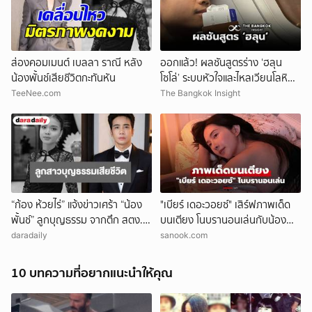
ส่องคอมเมนต์ เบลลา ราณี หลัง
ออกแล้ว! ผลชันสูตรร่าง ‘ฮลุน
น้องพั้นช์เสียชีวิตกะทันหัน
โซโล่’ ระบบหัวใจและไหลเวียนโลหิต
ล้มเหลว
TeeNee.com
The Bangkok Insight
“ก้อง ห้วยไร่” แจ้งข่าวเศร้า “น้อง
"เบียร์ เดอะวอยซ์" เสิร์ฟภาพเด็ด
พั้นช์” ลูกบุญธรรม จากตึก สตง.
บนเตียง โนบรานอนเล่นกับน้อง
ถล่ม เสียชีวิตแล้ว
หมาสุดชิล
daradaily
sanook.com
10 บทความที่อยากแนะนำให้คุณ