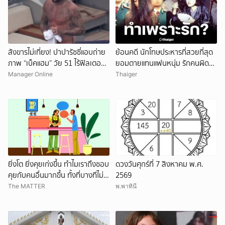
สังขารไม่เที่ยง! ปาปารัซซี่แอบถ่าย
ย้อนคดี นักโทษประหารที่สวยที่สุด
ภาพ “เบ็คแฮม” วัย 51 ไร้ฟิลเตอร์
ยอมตายแทนแฟนหนุ่ม รักคนผิด
เผยให้เห็นผมบาง-ศีรษะล้าน
ชีวิตดิ่งเหว
Manager Online
Thaiger
ยิ่งโต ยิ่งคุยเก่งขึ้น ทำไมเราถึงชอบ
ดวงวันศุกร์ที่ 7 สิงหาคม พ.ศ.
คุยกับคนอื่นมากขึ้น ทั้งที่บางทีไม่รู้
2569
จักกันด้วยซ้ำ
The MATTER
พ.พาทินี