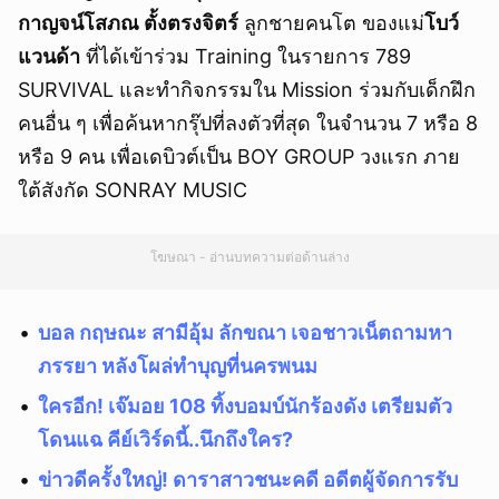
กาญจน์โสภณ ตั้งตรงจิตร์
ลูกชายคนโต ของแม่
โบว์
แวนด้า
ที่ได้เข้าร่วม Training ในรายการ 789
SURVIVAL และทำกิจกรรมใน Mission ร่วมกับเด็กฝึก
คนอื่น ๆ เพื่อค้นหากรุ๊ปที่ลงตัวที่สุด ในจำนวน 7 หรือ 8
หรือ 9 คน เพื่อเดบิวต์เป็น BOY GROUP วงแรก ภาย
ใต้สังกัด SONRAY MUSIC
โฆษณา - อ่านบทความต่อด้านล่าง
บอล กฤษณะ สามีอุ้ม ลักขณา เจอชาวเน็ตถามหา
ภรรยา หลังโผล่ทำบุญที่นครพนม
ใครอีก! เจ๊มอย 108 ทิ้งบอมบ์นักร้องดัง เตรียมตัว
โดนแฉ คีย์เวิร์ดนี้..นึกถึงใคร?
ข่าวดีครั้งใหญ่! ดาราสาวชนะคดี อดีตผู้จัดการรับ