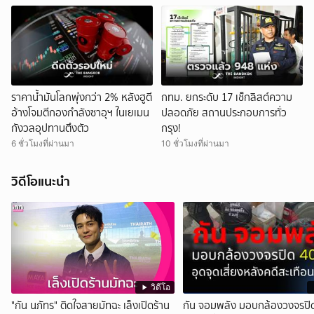
ราคาน้ำมันโลกพุ่งกว่า 2% หลังฮูตี
กทม. ยกระดับ 17 เช็กลิสต์ความ
อ้างโจมตีกองกำลังซาอุฯ ในเยเมน
ปลอดภัย สถานประกอบการทั่ว
กังวลอุปทานตึงตัว
กรุง!
6 ชั่วโมงที่ผ่านมา
10 ชั่วโมงที่ผ่านมา
วิดีโอแนะนำ
วิดีโอ
"กัน นภัทร" ติดใจสายมัทฉะ เล็งเปิดร้าน
กัน จอมพลัง มอบกล้องวงจรปิด