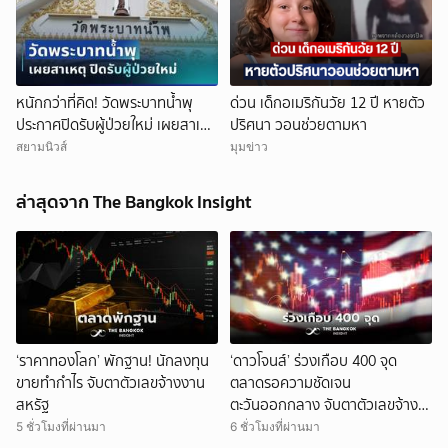
หนักกว่าที่คิด! วัดพระบาทน้ำพุ
ด่วน เด็กอเมริกันวัย 12 ปี หายตัว
ประกาศปิดรับผู้ป่วยใหม่ เผยสาเหตุ
ปริศนา วอนช่วยตามหา
สุดสะเทือนใจ
สยามนิวส์
มุมข่าว
ล่าสุดจาก The Bangkok Insight
‘ราคาทองโลก’ พักฐาน! นักลงทุน
‘ดาวโจนส์’ ร่วงเกือบ 400 จุด
ขายทำกำไร จับตาตัวเลขจ้างงาน
ตลาดรอความชัดเจน
สหรัฐ
ตะวันออกกลาง จับตาตัวเลขจ้าง
งานสหรัฐ
5 ชั่วโมงที่ผ่านมา
6 ชั่วโมงที่ผ่านมา