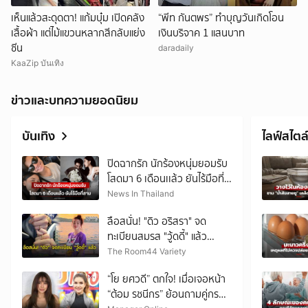
เห็นแล้วสะดุดตา! แก้มบุ๋ม เปิดคลัง
“พีท กันตพร” ทำบุญวันเกิดโอน
เสื้อผ้า แต่ไม้แขวนหลากสีกลับแย่ง
เงินบริจาค 1 แสนบาท
ซีน
daradaily
KaaZip บันเทิง
ข่าวและบทความยอดนิยม
บันเทิง
ไลฟ์สไตล
ปิดฉากรัก นักร้องหนุ่มยอมรับ
โสดมา 6 เดือนเเล้ว ยันไร้มือที่
สาม
News In Thailand
ลือสนั่น! "ดิว อริสรา" จด
ทะเบียนสมรส "วู้ดดี้" แล้ว
แฟนๆ จับตาข่าวดีอีกเด้ง
The Room44 Variety
“โย ยศวดี” ตกใจ! เมื่อเจอหน้า
“ต้อม รชนีกร” ย้อนถามคู่กรณี