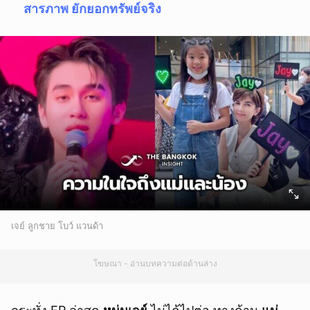
สารภาพ ยักยอกทรัพย์จริง
เจย์ ลูกชาย โบว์ แวนด้า
โฆษณา - อ่านบทความต่อด้านล่าง