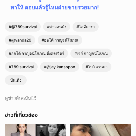
หาให้ ตอบแล้วรู้ไหมฝ่ายชายรวยมาก!
#@789survival
#ข่าวคนดัง
#ไอจีดารา
#@vanda29
#ออโต้ กาญจน์โสภณ
#ออโต้ กาญจน์โสภณ ตั้งตรงจิตร์
#เจย์ กาญจน์โสภณ
#789 survival
#@jay.kansopon
#โบว์ แวนดา
บันเทิง
ดูข่าวต้นฉบับ
ข่าวที่เกี่ยวข้อง