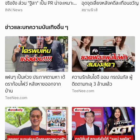
จริงจัง ส่วน "ฐิสา" เป็น PR น่าจะเหมาะ
อุดจุดเสี่ยงหลังคดีสะเทือนขวัญ
กว่า
INN News
สยามนิวส์
ข่าวและบทความบันเทิงอื่น ๆ
แฟนๆ เป็นห่วง ประกาศตามหา เต้
ความรักล้นไอจี ออม กรณ์นภัส ผู้
ดราก้อนไฟว์ หลังหายออกจาก
ติดตามทะลุ 3 ล้านแล้ว
บ้าน
TeeNee.com
TeeNee.com