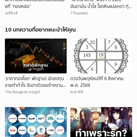
สที่ “ทองหล่อ”
อันดามัน น้ำใส โขดหินแปลกตา ทุ่ง
เสม็ดสีทอง ชวนสัมผัสธรรมชาติ
เดลินิวส์
77kaoded
10 บทความที่อยากแนะนำให้คุณ
‘ราคาทองโลก’ พักฐาน! นักลงทุน
ดวงวันพฤหัสบดีที่ 6 สิงหาคม
ขายทำกำไร จับตาตัวเลขจ้างงาน
พ.ศ. 2569
สหรัฐ
The Bangkok Insight
พ.พาทินี
ยกเลิก