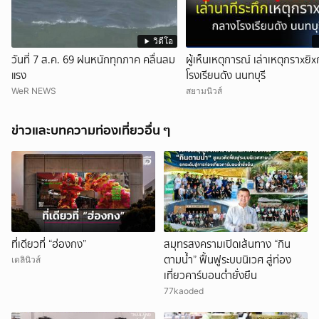
วิดีโอ
วันที่ 7 ส.ค. 69 ฝนหนักทุกภาค คลื่นลม
ผู้เห็นเหตุการณ์ เล่าเหตุกราxยิ
แรง
โรงเรียนดัง นนทบุรี
WeR NEWS
สยามนิวส์
ข่าวและบทความท่องเที่ยวอื่น ๆ
ที่เดียวที่ “ฮ่องกง”
สมุทรสงครามเปิดเส้นทาง “กิน
ตามน้ำ” ฟื้นฟูระบบนิเวศ สู่ท่อง
เดลินิวส์
เที่ยวคาร์บอนต่ำยั่งยืน
77kaoded