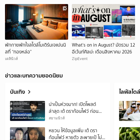
พักกายพักใจสไตล์โมเดิร์นเจแปนนิ
What’s on in August? มัดรวม 12
สที่ “ทองหล่อ”
อีเว้นท์ศิลปะ เดือนสิงหาคม 2026
เดลินิวส์
ZipEvent
ข่าวและบทความยอดนิยม
บันเทิง
ไลฟ์สไตล
น่าเป็นห่วงมาก! เปิดโพสต์
ล่าสุด เต้ ดราก้อนไฟว์ ก่อน
หายตัวปริศนา
สยามนิวส์
หยวน ให้ข้อมูลเพิ่ม เต้ ดรา
ก้อนไฟว์ หายตัว สะพายเป้ ไม่