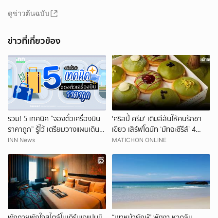
ดูข่าวต้นฉบับ
ข่าวที่เกี่ยวข้อง
รวม! 5 เทคนิค “จองตั๋วเครื่องบิน
'คริสปี้ ครีม' เติมสีสันให้คนรักชา
ราคาถูก” รู้ไว้ เตรียมวางแผนเดิน
เขียว เสิร์ฟโดนัท ‘มัทฉะซีรีส์’ 4
ทาง
รสชาติใหม่
INN News
MATICHON ONLINE
พักกายพักใจสไตล์โมเดิร์นเจแปนนิ
“เขาหน้ายักษ์” พังงา หาดลับ