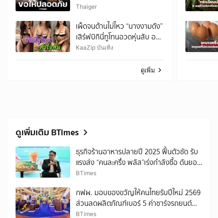
ใส่หมวก-ไม่พกมือถือ
Thaiger
เผ็ดจนต้านไม่ไหว “นางงามดัง”
เสิร์ฟบิกินี่ทูโทนอวดหุ่นสับ ออ
ร่าพุ่งทุกช็อต
KaaZip บันเทิง
ดูเพิ่ม
ดูเพิ่มเติม BTimes
ธุรกิจร้านอาหารปลายปี 2025 ฟื้นตัวชัด รับ
แรงส่ง “คนละครึ่ง พลัส”เร่งกำลังซื้อ ดันยอด
ร้านโตเฉลี่ย 4 เท่าทั่วไทย ร้านอาหารฟื้นบวก
BTimes
ไตรมาส 4 หลังจมดิ่งในไตรมาส 2
กฟผ. มอบของขวัญให้คนไทยรับปีใหม่ 2569
ส่วนลดผลิตภัณฑ์เบอร์ 5 ค่าชาร์จรถยนต์
ไฟฟ้าคนละครึ่งสถานี EleX ส่วนลดบ้านพัก
BTimes