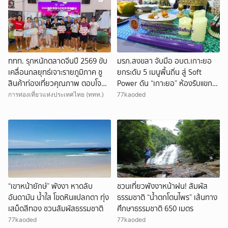
ททท. รุกหนักตลาดจีนปี 2569 ขับ
มรภ.สงขลา จับมือ อบต.เกาะยอ
เคลื่อนกลยุทธ์เจาะรายภูมิภาค ชู
ยกระดับ 5 เมนูพื้นถิ่น สู่ Soft
สินค้าท่องเที่ยวคุณภาพ ตอบโจทย์
Power ดัน “เกาะยอ” ห้องรับแขก
พฤติกรรมนักท่องเที่ยวจีนยุคใหม่
อาหารสงขลา
การท่องเที่ยวแห่งประเทศไทย (ททท.)
77kaoded
“เขาหน้ายักษ์” พังงา หาดลับ
ชวนเที่ยวพังงาหน้าฝน! สัมผัส
อันดามัน น้ำใส โขดหินแปลกตา ทุ่ง
ธรรมชาติ “น้ำตกโตนไพร” เส้นทาง
เสม็ดสีทอง ชวนสัมผัสธรรมชาติ
ศึกษาธรรมชาติ 650 เมตร
77kaoded
77kaoded