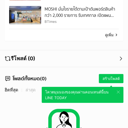
เขื่อน กฟผ. รวมกว่า 21.5 ล้านบาท
MOSHI มั่นใจรายได้ตามเป้าดันพอร์ตสินค้า
กว่า 2,000 รายการ รับเทศกาล เปิดแผน
ลงทุนปี 69 เล็งขยายสาขาเพิ่มอีก 35 แห่ง
BTimes
และแบบ Standalone 5 แห่ง
ดูเพิ่ม
รีโพสต์ (0)
โพสต์ทั้งหมด(0)
สร้างโพสต์
ฮิตที่สุด
ล่าสุด
โควตมุมมองของคุณผ่านคอนเทนต์นี้บน
LINE TODAY