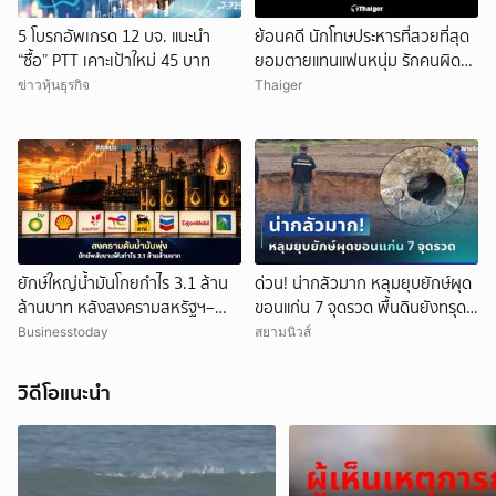
5 โบรกอัพเกรด 12 บจ. แนะนำ
ย้อนคดี นักโทษประหารที่สวยที่สุด
“ซื้อ” PTT เคาะเป้าใหม่ 45 บาท
ยอมตายแทนแฟนหนุ่ม รักคนผิด
ชีวิตดิ่งเหว
ข่าวหุ้นธุรกิจ
Thaiger
ยักษ์ใหญ่น้ำมันโกยกำไร 3.1 ล้าน
ด่วน! น่ากลัวมาก หลุมยุบยักษ์ผุด
ล้านบาท หลังสงครามสหรัฐฯ–
ขอนแก่น 7 จุดรวด พื้นดินยังทรุด
อิหร่านดันราคาพลังงานพุ่ง
ไม่หยุด ชาวบ้านผวาหนัก
Businesstoday
สยามนิวส์
วิดีโอแนะนำ