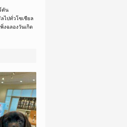
์ตัน
ัลไปทั่วโซเชียล
ิ่งฉลองวันเกิด