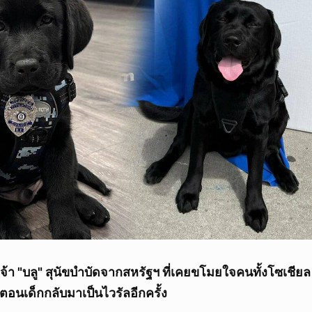
 เจ้า "บลู" สุนัขบำบัดจากสหรัฐฯ ที่เคยขโมยใจคนทั้งโซเชีย
ตอนเด็กกลับมาเป็นไวรัลอีกครั้ง