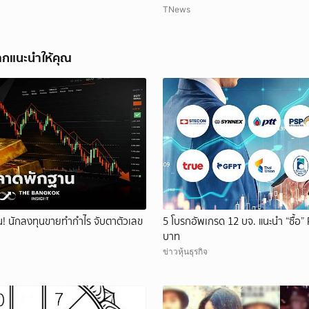
TNews
ากแนะนำให้คุณ
! นักลงทุนขายทำกำไร จับตาตัวเลข
5 โบรกอัพเกรด 12 บจ. แนะนำ “ซื้อ” 
บาท
ข่าวหุ้นธุรกิจ