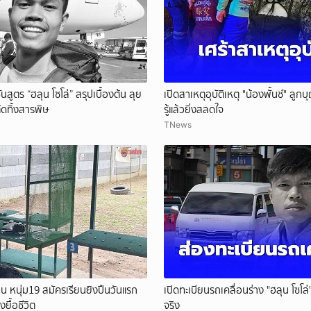
ยกเลิก
นสูตร “ฮลุน โซโล่” สรุปเบื้องต้น ลุย
เปิดสาเหตุอุบัติเหตุ "น้องพั้นช์" ลูก
ัดทิ้งสารพิษ
รู้แล้วยิ่งสลดใจ
TNews
 หนุ่ม19 สมัครเรียนยิงปืนวันแรก
เปิดทะเบียนรถเคลื่อนร่าง "ฮลุน โซโล
ยื้อชีวิต
จริง