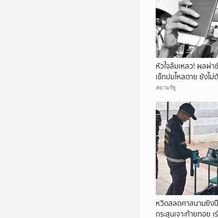
หัวใจล้มเหลว! ผลผ่าชั
เช็กปมไหลตาย ยังไม่ต
สยามรัฐ
หวิดสลดคาสนามยิงปืน
กระสุนเจาะท้ายทอย เร่ง