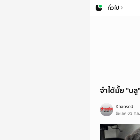
ทั่วไป
จำได้มั้ย "บล
Khaosod
อัพเดต 03 ส.ค.