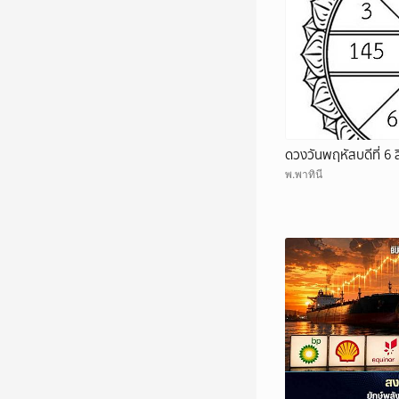
ดวงวันพฤหัสบดีที่ 6
พ.พาทินี