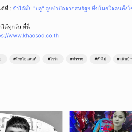
้ที่ :
จำได้มั้ย "บลู" ตูบบำบัดจากสหรัฐฯ ที่ขโมยใจคนทั้งโ
ด้ทุกวัน ที่นี่
ps://www.khaosod.co.th
ข
#โรดไอแลนด์
#ไวรัล
#ตำรวจ
#ทั่วไป
#สุนัขบำ