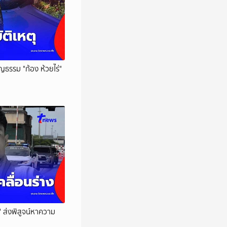
บุญธรรม "ก้อง ห้วยไร่"
่" ส่งพิสูจน์หาความ