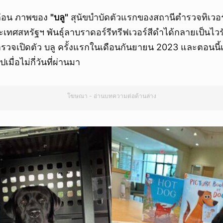
ีก่อน ภาพของ
"บลู"
สุนัขบำบัดตัวแรกของสถานีตำรวจทิเวอร
ทศสหรัฐฯ พันธุ์ลาบราดอร์รีทรีฟเวอร์สีดำได้กลายเป็นไวร
วจเปิดตัว บลู ครั้งแรกในเดือนกันยายน 2023 และตอนนี้เพ
มื่อไม่กี่วันที่ผ่านมา
โฆษณา - อ่านบทความต่อด้านล่าง