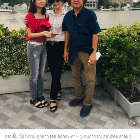
สุดปลื้ม น้องปราย ลูกสาว เด๋อ ดอกสะเดา - ปู กนกวรรณ สอบติดมหาลัยฯ