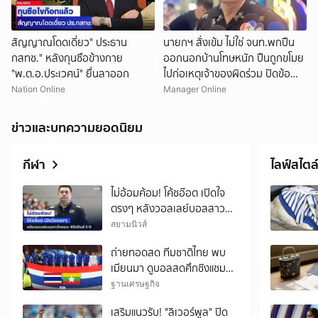
สัญญาณโดดเดี่ยว" ประธาน
นายกฯ สั่งเข้ม ไม่ใช่ จนท.พกปืน
กสทช." หลังกุนซือข้างกาย
ออกนอกบ้านโทษหนัก ปืนถูกขโมย
"พ.ต.อ.ประเวศน์" ยื่นลาออก
ไปก่อเหตุเจ้าของผิดร่วม ปัดข้อ
เสนอให้ครูพกปืน
Nation Online
Manager Online
ข่าวและบทความยอดนิยม
กีฬา
ไลฟ์สไตล
ไม่อ้อมค้อม! โค้ชอ๊อต เปิดใจ
ตรงๆ หลังวอลเลย์บอลสาว
ไทยชนะ ฟิลิปปินส์ 3-0
สยามนิวส์
ถ่ายทอดสด ทีมชาติไทย พบ
เมียนมา ดูบอลสดศึกชิงแชมป์
อาเซียน เวลา 20.00 น.
ฐานเศรษฐกิจ
เสริมแนวรับ! "ลิเวอร์พูล" ปิด