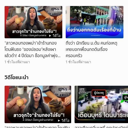
วิดีโอ
“สาวหอบทองพม่า”เข้าร้านทอง
ถึงว่า นักเรียน ม.ต้น คนก่อเหตุ
โดนฟันธง “ของปลอม”หลังเผา
เคยบอกเพื่อนกดดันเรื่อง
แล้วดำ! 4 ปีต่อมา ช็อกมูลค่าพุ่ง
ครอบครัว
มหาศาล!
1 ชั่วโมงที่ผ่านมา
1 ชั่วโมงที่ผ่านมา
วิดีโอแนะนำ
วิดีโอ