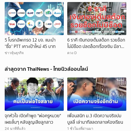
5 โบรกอัพเกรด 12 บจ. แนะนำ
6 ราศี เงินทองเต็มสต็อก รวยช็อก
“ซื้อ” PTT เคาะเป้าใหม่ 45 บาท
ไม่มีช็อต ปลดล็อกเรื่องเงิน มีลาภ
ลอยจ่อคิว
ข่าวหุ้นธุรกิจ
ดวง D
ล่าสุดจาก ThaiNews - ไทยนิวส์ออนไลน์
จุกหัวใจ เปิดคำพูด "พ่อครูหมวย"
เพื่อนสนิท ม.3 เปิดความจริงปม
เผยสั้นๆ หลังสูญเสียลูกสาว
บูลลี่ เล่านาทีสลดกลางห้องเรียน
24 นาทีที่แล้ว
1 ชั่วโมงที่ผ่านมา