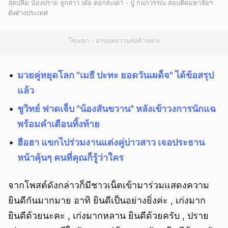
สุดปลื้ม น้องปราย ลูกสาว เด๋อ ดอกสะเดา - ปู กนกวรรณ สอบติดมหาลัยฯ
ดังต่างประเทศ
โฆษณา - อ่านบทความต่อด้านล่าง
มวยคู่หยุดโลก "เมธี ปะทะ ยอดวันเผด็จ" ได้ข้อสรุป
แล้ว
ชูวิทย์ ฟาดเจ็บ "น้องสันขวาน" หลังเข้าวงการนักแฉ
พร้อมคำเตือนทิ้งท้าย
ฮือฮา แขกไปร่วมงานแต่งคู่บ่าวสาว เจอประธาน
หน้าคุ้นๆ คนที่คุณก็รู้ว่าใคร
จากโพสต์ดังกล่าวก็มีชาวเน็ตเข้ามาร่วมแสดงความ
ยินดีกันมากมาย อาทิ ยินดีเป็นอย่างยิ่งค่ะ , เก่งมาก
ยินดีด้วยนะคะ , เก่งมากหลาน ยินดีด้วยครับ , ปราย