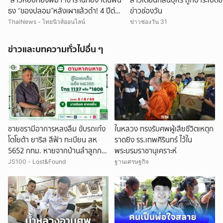
“สาวหอบทองพม่า”เข้าร้านทอง โดนฟัน
สาวเตือนกลิ่นบุหรี่ ถูกปาระเบิดข่ม
ธง “ของปลอม”หลังเผาแล้วดำ! 4 ปีต่อ
ข่าวช่องวัน
มา ช็อกมูลค่าพุ่งมหาศาล!
ThaiNews - ไทยนิวส์ออนไลน์
ข่าวช่องวัน 31
ข่าวและบทความทั่วไปอื่น ๆ
ชายชรามีอาการหลงลืม ขับรถเก๋ง
ในหลวง ทรงรับศพผู้เสียชีวิตเหตุก
โตโยต้า ยาริส สีฟ้า ทะเบียน สห
ราดยิง รร.เทพศิรินทร์ ไว้ใน
5652 กทม. หายจากบ้านลำลูกกา
พระบรมราชานุเคราะห์
คลอง 4 จ.ปทุมธานี ผู้ใดพบเห็น
JS100 - Lost&Found
ฐานเศรษฐกิจ
แจ้ง JS100 โทร *1808 หรือ 1137