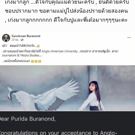
เก่งมากลูก …ดีใจกับคุณแม่ด้วยนะครับ , ยินดีด้วยครับ
ชอบปรากมาก ขอตามแม่ปูไปส่งน้องปรายด้วยสองคน
, เก่งมากลูกกกกกกก ดีใจกับปูและพี่เด๋อมากๆๆๆนะคะ