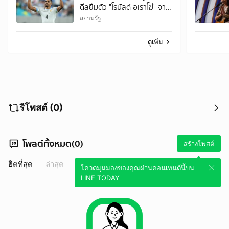
ดีลยืมตัว "โรนัลด์ อเราโฆ่" จาก
"บาร์เซโลน่า" พ่วงออปชั่นซื้อ
สยามรัฐ
ขาด
ดูเพิ่ม
รีโพสต์ (0)
โพสต์ทั้งหมด(0)
สร้างโพสต์
ฮิตที่สุด
ล่าสุด
โควตมุมมองของคุณผ่านคอนเทนต์นี้บน
LINE TODAY