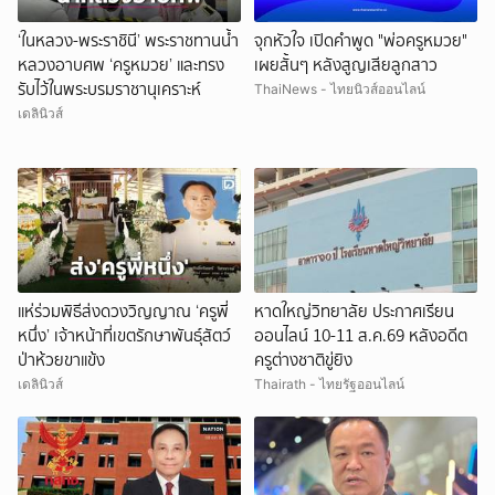
‘ในหลวง-พระราชินี’ พระราชทานน้ำ
จุกหัวใจ เปิดคำพูด "พ่อครูหมวย"
หลวงอาบศพ ‘ครูหมวย’ และทรง
เผยสั้นๆ หลังสูญเสียลูกสาว
รับไว้ในพระบรมราชานุเคราะห์
ThaiNews - ไทยนิวส์ออนไลน์
เดลินิวส์
แห่ร่วมพิธีส่งดวงวิญญาณ ‘ครูพี่
หาดใหญ่วิทยาลัย ประกาศเรียน
หนึ่ง’ เจ้าหน้าที่เขตรักษาพันธุ์สัตว์
ออนไลน์ 10-11 ส.ค.69 หลังอดีต
ป่าห้วยขาแข้ง
ครูต่างชาติขู่ยิง
เดลินิวส์
Thairath - ไทยรัฐออนไลน์