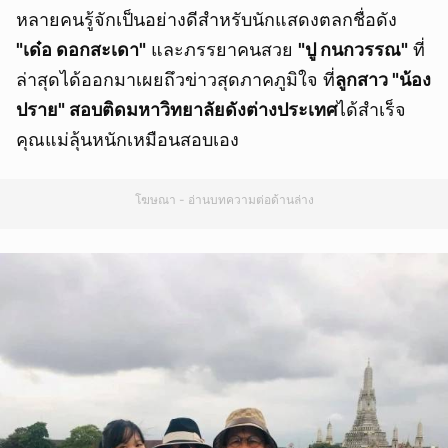
หลายคนรู้จักเป็นอย่างดีสำหรับนักแสดงตลกชื่อดัง
"เด๋อ ดอกสะเดา"
และภรรยาคนสวย
"ปู กนกวรรณ"
ที่
ล่าสุดได้ออกมาเผยถึวข่าวสุดภาคภูมิใจ ที่
ลูกสาว "น้อง
ปราย" สอบติดมหาวิทยาลัยดังต่างประเทศ
ได้สำเร็จ
คุณแม่ลุ้นหนักเหมือนสอบเอง
โฆษณา - อ่านบทความต่อด้านล่าง