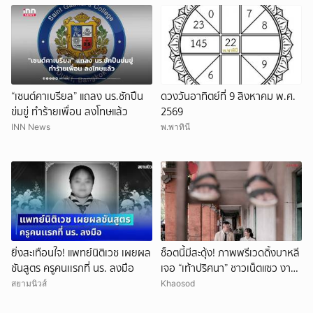
“เซนต์คาเบรียล” แถลง นร.ชักปืน
ดวงวันอาทิตย์ที่ 9 สิงหาคม พ.ศ.
ข่มขู่ ทำร้ายเพื่อน ลงโทษแล้ว
2569
INN News
พ.พาทินี
ยิ่งสะเทือนใจ! แพทย์นิติเวช เผยผล
ช็อตนี้มีสะดุ้ง! ภาพพรีเวดดิ้งบาหลี
ชันสูตร ครูคนเเรกที่ นร. ลงมือ
เจอ “เท้าปริศนา” ชาวเน็ตแซว งาน
แต่งหรือหนังผี
สยามนิวส์
Khaosod