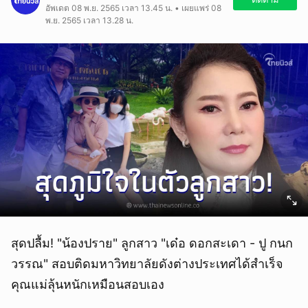
อัพเดต 08 พ.ย. 2565 เวลา 13.45 น. • เผยแพร่ 08
พ.ย. 2565 เวลา 13.28 น.
สุดปลื้ม! "น้องปราย" ลูกสาว "เด๋อ ดอกสะเดา - ปู กนก
วรรณ" สอบติดมหาวิทยาลัยดังต่างประเทศได้สำเร็จ
คุณแม่ลุ้นหนักเหมือนสอบเอง