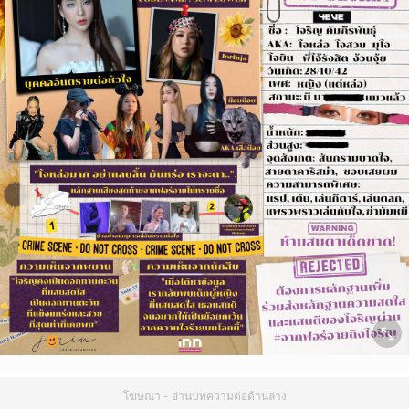
โฆษณา - อ่านบทความต่อด้านล่าง