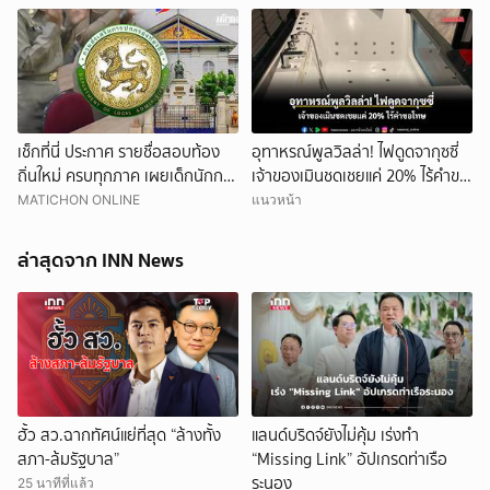
เช็กที่นี่ ประกาศ รายชื่อสอบท้อง
อุทาหรณ์พูลวิลล่า! ไฟดูดจากุซซี่
ถิ่นใหม่ ครบทุกภาค เผยเด็กนักการ
เจ้าของเมินชดเชยแค่ 20% ไร้คำขอ
เมืองดังหลุดอื้อ
โทษ
MATICHON ONLINE
แนวหน้า
ล่าสุดจาก INN News
ฮั้ว สว.ฉากทัศน์แย่ที่สุด “ล้างทั้ง
แลนด์บริดจ์ยังไม่คุ้ม เร่งทำ
สภา-ล้มรัฐบาล”
“Missing Link” อัปเกรดท่าเรือ
ระนอง
25 นาทีที่แล้ว