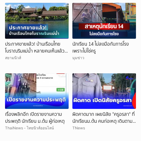
ประกาศขายแล้ว! บ้านเรือนไทย
นักเรียน 14 ไม่ลงมือกับภารโรง
โบราณริมแม่น้ำ หลายคนเห็นแล้ว
เพราะไม่ใช่ครู
จำได้ เคยเป็นฉากหนังดัง
สยามนิวส์
มุมข่าว
เรื่องพลิกอีก เปิดรายงานความ
ผิดคาดมาก เผยนิสัย "ครูอรสา" ที่
ประพฤติ นักเรียน ม.ต้น ผู้ก่อเหตุ
นักเรียนม.ต้น คนก่อเหตุ เดินตาม
หา
ThaiNews - ไทยนิวส์ออนไลน์
TNews