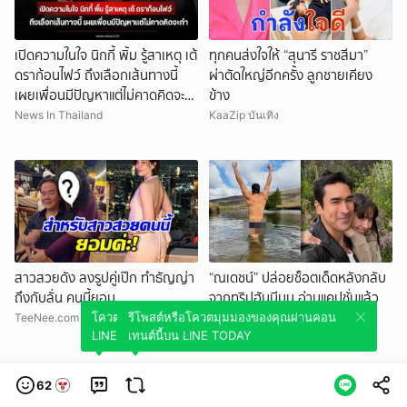
เปิดความในใจ นิกกี้ พิ้ม รู้สาเหตุ เต้
ทุกคนส่งใจให้ “สุนารี ราชสีมา”
ดราก้อนไฟว์ ถึงเลือกเส้นทางนี้
ผ่าตัดใหญ่อีกครั้ง ลูกชายเคียง
เผยเพื่อนมีปัญหาแต่ไม่คาดคิดจะ
ข้าง
ทำ
News In Thailand
KaaZip บันเทิง
สาวสวยดัง ลงรูปคู่เป๊ก ทำธัญญ่า
“ณเดชน์” ปล่อยช็อตเด็ดหลังกลับ
ถึงกับลั่น คนนี้ยอม
จากทริปฮันนีมูน อ่านแคปชั่นแล้ว
เขินแทน “ญาญ่า”
โควตมุมมองของคุณผ่านคอนเทนต์นี้บน
รีโพสต์หรือโควตมุมมองของคุณผ่านคอน
TeeNee.com
LINE TODAY
เทนต์นี้บน LINE TODAY
Thairath - ไทยรัฐออนไลน์
62