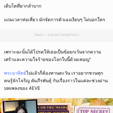
เติบโตที่ยากลำบาก
แถมเวลาห่อเหี่ยว มักจัดการตัวเองเงียบๆ ไม่บอกใคร
โฆษณา - อ่านบทความต่อด้านล่าง
เพราะฉะนั้นได้โปรดให้เธอเป็นข้อยกเว้นจากความ
เศร้าและความใจร้ายของโลกใบนี้ด้วยเทอญ”
พระอาทิตย์
ไปแล้วก็ต้องทานตะวัน เราอยากชวนทุก
คนรู้จักโจริญ คัมภีรพันธุ์ กับเรื่องราวในแต่ละช่วงผ่าน
บทเพลงของ 4EVE