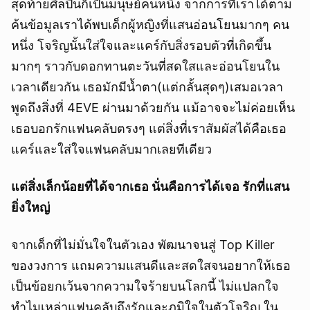
สุดท้ายศิลปินก็เป็นมนุษย์คนหนึ่ง จากการที่เราได้ตาม
ค้นข้อมูลเราได้พบเด็กผู้หญิงที่แสนอ่อนโยนมากๆ คน
หนึ่ง โจริญนั้นใส่ใจและแคร์กับสิ่งรอบตัวที่เกิดขึ้น
มากๆ ราวกับดอกทานตะวันที่สดใสและอ่อนโยนใน
เวลาเดียวกัน เธอมักมีน้ำตา(แต่กลั้นสุดๆ)เสมอเวลา
พูดถึงสิ่งที่ 4EVE ผ่านมาด้วยกัน แม้อาจจะไม่ค่อยเห็น
เธอบอกรักแฟนคลับตรงๆ แต่สิ่งที่เราสัมผัสได้คือเธอ
แคร์และใส่ใจแฟนคลับมากเลยทีเดียว
แต่สิ่งเล็กน้อยที่ได้จากเธอ นั่นคือการได้เจอ รักที่แสน
ยิ่งใหญ่
จากเด็กที่ไม่มั่นใจในตัวเอง พัฒนาจนสู่ Top Killer
ของวงการ แถมความแสนดีและสดใสจนอยากให้เธอ
เป็นข้อยกเว้นจากความใจร้ายบนโลกนี้ ไม่แปลกใจ
ทำไมเหล่าแฟนคลับถึงรักและภูมิใจในตัวโจริญ ใน