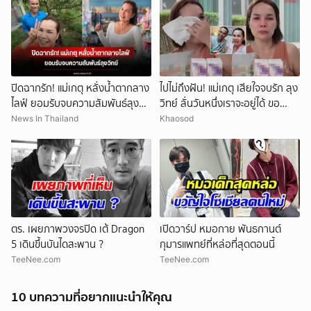
ปิดฉากรัก! แม่เกตุ หลั่งน้ำตากลาง
ไปไม่ถึงฝัน! แม่เกตุ เสียใจจบรัก ลุง
ไลฟ์ ยอมรับจบความสัมพันธ์ลุง
วิทย์ ลั่นวันหนึ่งเราจะอยู่ได้ ขอ
วิทย์
กำลังใจให้ทั้งสองฝ่าย
News In Thailand
Khaosod
ตร. เผยภาพวงจรปิด เต้ Dragon
เปิดวาร์ป หมอกาย พันธกานต์
5 เดินขึ้นบันไดสะพาน ?
กุมารแพทย์ที่หล่อที่สุดตอนนี้
TeeNee.com
TeeNee.com
10 บทความที่อยากแนะนำให้คุณ