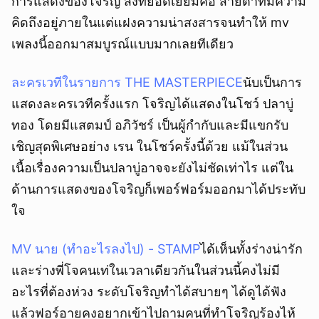
การแสดงของโจริญ สิ่งที่ยอดเยี่ยมคือ สายตาที่มีความ
คิดถึงอยู่ภายในแต่แฝงความน่าสงสารจนทำให้ mv
เพลงนี้ออกมาสมบูรณ์แบบมากเลยทีเดียว
ละครเวทีในรายการ THE MASTERPIECE
นับเป็นการ
แสดงละครเวทีครั้งแรก โจริญได้แสดงในโชว์ ปลาบู่
ทอง โดยมีแสตมป์ อภิวัชร์ เป็นผู้กำกับและมีแขกรับ
เชิญสุดพิเศษอย่าง เรน ในโชว์ครั้งนี้ด้วย แม้ในส่วน
เนื้อเรื่องความเป็นปลาบู่อาจจะยังไม่ชัดเท่าไร แต่ใน
ด้านการแสดงของโจริญก็เพอร์ฟอร์มออกมาได้ประทับ
ใจ
MV นาย (ทำอะไรลงไป) - STAMP
ได้เห็นทั้งร่างน่ารัก
และร่างพี่โจคนเท่ในเวลาเดียวกันในส่วนนี้คงไม่มี
อะไรที่ต้องห่วง ระดับโจริญทำได้สบายๆ ได้ดูได้ฟัง
แล้วฟอร์อายคงอยากเข้าไปถามคนที่ทำโจริญร้องไห้