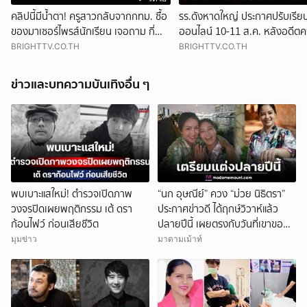
คลิปนี้มีน้ำตา! ครูสาวกลับจากกทม. ซื้อ
รร.ดังหาดใหญ่ ประกาศปรับเรีย
ของมาเซอร์ไพรส์นักเรียน เจอถาม กี่
ออนไลน์ 10-11 ส.ค. หลังอดีตครู
บาท กลัวครูจ่ายแพง w
โพสต์คลิปขู่
BRIGHTTV.CO.TH
BRIGHTTV.CO.TH
ข่าวและบทความบันเทิงอื่น ๆ
พบเบาะแสใหม่! ตำรวจเปิดภาพ
“นก อุษณีย์” ควง “ม่วย นิธิตรา”
วงจรปิดเผยพฤติกรรม เต้ ดรา
ประกาศข่าวดี ได้ฤกษ์วิวาห์แล้ว
ก้อนไฟว์ ก่อนเสียชีวิต
ปลายปีนี้ เผยตรงกับวันที่เขาขอ
เป็นแฟน
มุมข่าว
มาดามเม้าท์