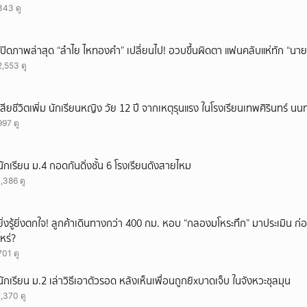
343 ดู
ยกเลิก
เปิดภาพล่าสุด “ลำไย ไหทองคำ” เปลี่ยนไป! อวบขึ้นผิดตา แฟนคลับแห่ทัก “นาย
2,553 ดู
เสียชีวิตเพิ่ม นักเรียนหญิง วัย 12 ปี จากเหตุรุนแรง ในโรงเรียนเทพศิรินทร์ นน
997 ดู
นักเรียน ม.4 กอดกันดิ่งชั้น 6 โรงเรียนดังสายไหม
1,386 ดู
ยิ่งรู้ยิ่งตกใจ! ลูกค้าเดินทางกว่า 400 กม. หอบ “กลองมโหระทึก” มาประเมิน ก
ไหร่?
701 ดู
นักเรียน ม.2 เล่าวิธีเอาตัวรอด หลังเห็นเพื่อนถูกยิxบาดเจ็บ ในจังหวะชุลมุน
1,370 ดู