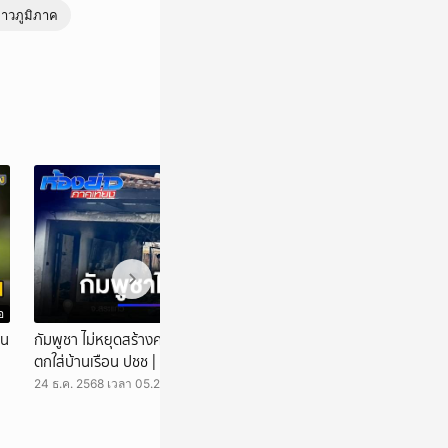
่าวภูมิภาค
่อเร็ว ๆ นี้ MEA หรือ
อ
วิดีโอ
น-67th SPARK The
าน
กัมพูชา ไม่หยุดสร้างความเสียหาย ยิง BM-21
ทหารกัมพูชาสกัดค
ินให้กับ มูลนิธิ
ตกใส่บ้านเรือน ปชช | ห้องข่าวภาคเที่ยง
เปต | ห้องข่าวภาคเ
 เพื่อสนับสนุนกิจกรรม
 พิพิธภัณฑ์การไฟฟ้า
24 ธ.ค. 2568 เวลา 05.20 น.
24 ธ.ค. 2568 เวลา 0
จฉริยะ ที่สะท้อนบทบาท
ับเคลื่อนประเทศด้วย
on Neutrality ปี