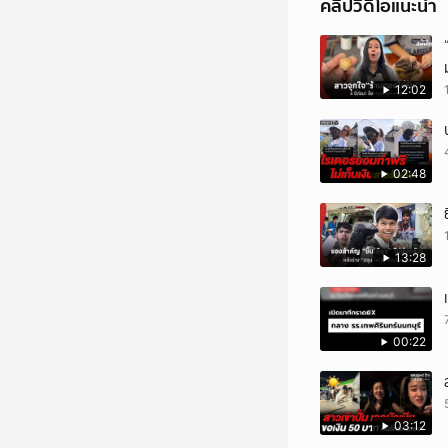
คลิปวิดีโอแนะนำ
2593 เพื่ออนาคตพลังง
https://cutt.ly/YTch
#CH7HDNEWS ติดตาม C
12:02
02:48
13:28
00:22
03:12