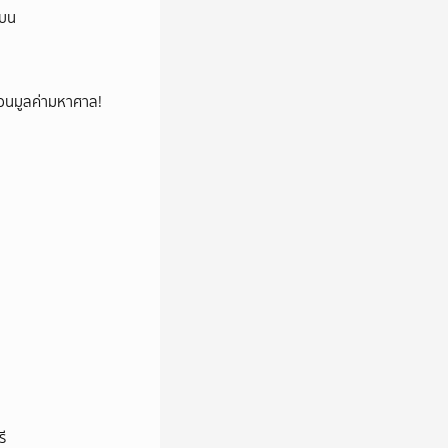
นบน
้ซ่อนมูลค่ามหาศาล!
ี