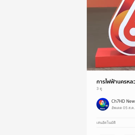
การไฟฟ้านครหลวง
3 ดู
Ch7HD News 
อัพเดต 05 ส.ค
เล่นอัตโนมัติ