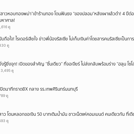
านของประเทศไทยที่สะอาด เป็นธรรม และยั่งยืน กดติดตามช่อง CH7HD News ได้
7hdnews ติดตามข่าวสารเพิ่มเติมได้ที่ : https://news.ch7.com #ข่าวภาคค่ำ #ข
“สาวหอบทองพม่า”เข้าร้านทอง โดนฟันธง “ของปลอม”หลังเผาแล้วดำ! 4 ปีต่อม
H7HD News และ TERO Digital ได้ที่ : https://linktr.ee/ch7hdnews_ter
มหาศาล!
1,616 ดู
นับถือใจ! ไรเดอร์เสียใจ ข่าวพี่น้องรัสเซีย ไม่เก็บเงินค่าโดยสารคนรัสเซียเป็นก
430 ดู
ยิ่งรู้ยิ่งจุก! เปิดของสำคัญ “ชิ้นเดียว” ที่จอเจียร์ ไม่ส่งกลับพร้อมร่าง “ฮลุน โซ
13,495 ดู
เปิดนาทีกราดยิX กลาง รร.เทพศิรินทร์นนทบุรี
789 ดู
สาว โดนหลอกขอเงิน 50 บาทเติมน้ำมัน ชาวเน็ตแห่คอมเมนต์ คนเดียวกัน ที่เดี
593 ดู