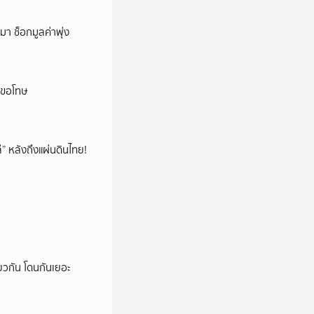
ที่ :
่าวช่อง7
า ช็อกมูลค่าพุ่ง
o
ารขอโทษ
โล่” หลังถึงแผ่นดินไทย!
ยวกัน โดนกันเยอะ