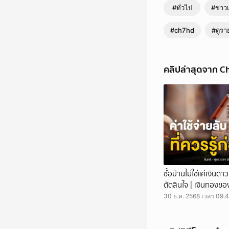
#ทั่วไป
#ข่าวเ
#ch7hd
#ดูรา
คลิปล่าสุดจาก C
การไฟฟ้านครหลวง จัด
ข่าวภาคค่ำ - MEA จัดง
การไฟฟ้านครหลวง จัด
ซื้อบ้านไม่ใช่แค่เงินดา
Sustainable Power โดย
ตัดสินใจ | เงินทองขอ
อนุเคราะห์คนพิการฯ ม
สาธารณะประโยชน์ในก
30 ธ.ค. 2568 เวลา 09.4
ไทย แหล่งเรียนรู้แห่
การเป็นผู้นำด้านระบบ
นวัตกรรมพลังงานอัจฉร