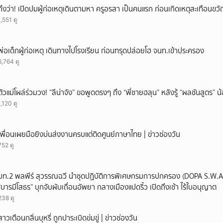
ถึงว่า! เปิดปมผู้ก่อเหตุเดินตามหา ครูอรสา เป็นคนแรก ก่อนเกิดเหตุสะเทือนขว
1,551 ดู
พ่อเด็กผู้ก่อเหตุ เดินทางไปโรงเรียน ก่อนทรุดปล่อยโฮ จนท.เข้าประครอง
6,764 ดู
ตัวแม่โผล่ร่วมวง! “ลีน่าจัง” ขอพูดตรงๆ ถึง “พี่ชายฮลุน” หลังรู้ “ผลชันสูตร” 
1,120 ดู
เพื่อนเผยมือยิงบ่นส่งงานครบแต่ติดศูนย์ภาษาไทย | ข่าวช่องวัน
752 ดู
มท.2 พลพีร์ สุวรรณฉวี นำชุดปฏิบัติการพิเศษกรมการปกครอง (DOPA S.W.A.T
“บารมีโสธร” บุกจับผับเถื่อนอัพยา กลางเมืองแปดริ้ว เปิดถึงเช้า ไร้ใบอนุญาต
238 ดู
สาวเตือนกลิ่นบุหรี่ ถูกปาระเบิดข่มขู่ | ข่าวช่องวัน