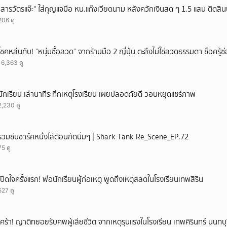
"สารวัตรแจ๊ะ" ใส่กุญแจมือ หน.แก๊งเวียดนาม หลังควักเงินสด ๆ 1.5 แสน ติดสิ
206 ดู
โชคหล่นทับ! “หนุ่มซื้อลวด” จากร้านมือ 2 ญี่ปุ่น ตะลึงไม่ใช่ลวดธรรมดา ช็อครู
16,363 ดู
นักเรียน เล่านาทีระทึกเหตุโรงเรียน เผยปลอดภัยดี วอนหยุดแชร์ภาพ
2,230 ดู
รวมซีนชาร์คหนึ่งไล่ต้อนกัดนิ่มๆ | Shark Tank Re_Scene_EP.72
75 ดู
เปิดใจครั้งแรก! พ่อนักเรียนผู้ก่อเหตุ พูดถึงเหตุสลดในโรงเรียนเทพสิริน
527 ดู
เศร้า! ญาติทยอยรับศพผู้เสียชีวิต จากเหตุรุนแรงในโรงเรียน เทพศิรินทร์ นนทบุร