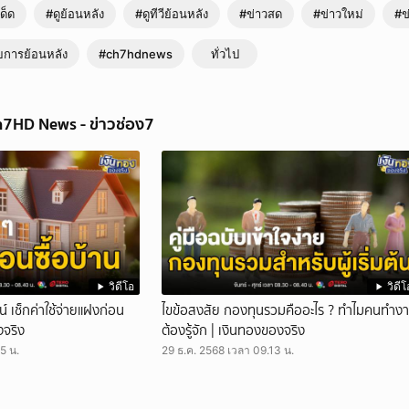
ด็ด
#ดูย้อนหลัง
#ดูทีวีย้อนหลัง
#ข่าวสด
#ข่าวใหม่
#ข
ยการย้อนหลัง
#ch7hdnews
ทั่วไป
h7HD News - ข่าวช่อง7
งานวันคล้ายวันสถาปนา ครบรอบ 67 ปี | ข่าวภาคค่ำ
านวันคล้ายวันสถาปนา ครบรอบ 67 ปี พร้อมเตรียมเปิดพิพิธภัณฑ์การไฟฟ้าไทย เมื
วิดีโอ
วิดีโ
งานวันคล้ายวันสถาปนา ครบรอบ 67 ปี ในธีม จากแสงแรก สู่แสงแห่งความยั่งยื
วน์ เช็กค่าใช้จ่ายแฝงก่อน
ไขข้อสงสัย กองทุนรวมคืออะไร ? ทำไมคนทำง
มีผู้บริหารหน่วยงานทั้งภาครัฐและเอกชน ร่วมแสดงความยินดี พร้อมร่วมบริจาคเง
งจริง
ต้องรู้จัก | เงินทองของจริง
ูลนิธิบูรณะชนบทแห่งประเทศไทยฯ และมูลนิธิอุทยานสิ่งแวดล้อมนานาชาติสิรินธร
ารพัฒนาและยกระดับคุณภาพชีวิตของคนในสังคม พร้อมเตรียมเปิด MEA SPARK
5 น.
29 ธ.ค. 2568 เวลา 09.13 น.
งใหม่ที่บอกเล่าเรื่องราวการเดินทางของแสงไฟดวงแรกแห่งสยาม สู่อนาคตพลังงานอั
จำหน่ายไฟฟ้า ตลอด 67 ปีที่ผ่านมา MEA ส่งมอบพลังงานไฟฟ้าอย่างมีเสถียรภาพ ข
ิยะ พร้อมยกระดับงานบริการดิจิทัลเต็มรูปแบบ และจะเดินหน้าตามเป้าหมาย Carb