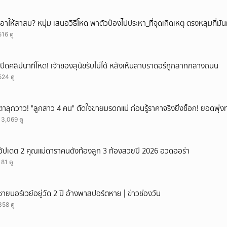
เอาให้สาสม? หนุ่ม เสนอวิธีโหด พาตัวป๋องไปประหา_ที่จุดเกิดเหตุ ตรงหลุมที่มัน
516 ดู
เปิดคลิปนาทีโหด! เจ้าของสุนัขรับไม่ได้ หลังเห็นลาบราดอร์ถูกลากกลางถนน
524 ดู
ตาลุกวาว! "ลูกสาว 4 คน" ตัดใจขายมรดกแม่ ก่อนรู้ราคาจริงยิ่งช็อก! ยอดพุ่งทะ
13,069 ดู
อัปเดต 2 คุณแม่ดาราคนดังท้องลูก 3 ท้องสวยปี 2026 อวดออร่า
181 ดู
ชายนอร์เวย์อยู่วัด 2 ปี อ้างพาสปอร์ตหาย | ข่าวช่องวัน
358 ดู