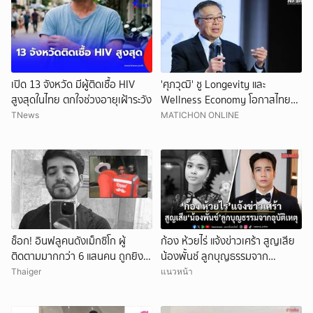
เปิด 13 จังหวัด มีผู้ติดเชื้อ HIV
'ศุภวุฒิ' ชู Longevity และ
สูงสุดในไทย ตกใจช่วงอายุเฝ้าระวัง
Wellness Economy โอกาสไทย
สร้างเศรษฐกิจอายุยืน รับสังคมสูง
TNews
MATICHON ONLINE
วัย
ช็อก! อินฟลูคนดังเม็กซิโก ผู้
ก้อง ห้วยไร่ แจ้งข่าวเศร้า สูญเสีย
ติดตามมากกว่า 6 แสนคน ถูกยิง
น้องพั้นช์ ลูกบุญธรรมจาก
ดับกลางไลฟ์สด
อุบัติเหตุ
Thaiger
แนวหน้า