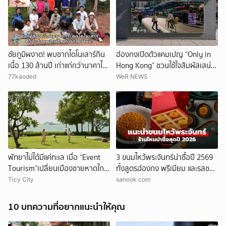
ชัยภูมิผงาด! พบซากไดโนเสาร์กิน
ฮ่องกงเปิดตัวแคมเปญ “Only in
เนื้อ 130 ล้านปี เก่าแก่กว่านาคาไท
Hong Kong” ชวนใช้ใจสัมผัสเสน่ห์
ทัน 20 ล้านปี
ที่แท้จริง พบได้ที่ฮ่องกงที่เดียว
77kaoded
WeR NEWS
เท่านั้น
พัทยาไม่ได้มีแค่ทะเล เมื่อ “Event
3 ขนมไหว้พระจันทร์น่าซื้อปี 2569
Tourism”เปลี่ยนเมืองชายหาดใกล้
ทั้งสูตรฮ่องกง พรีเมียม และรสชาติ
กรุงเทพฯ ให้กลับไปเที่ยวได้ตลอดปี
ใหม่ เหมาะซื้อฝากคนสำคัญ
Ticy City
sanook.com
ยกเลิก
10 บทความที่อยากแนะนำให้คุณ