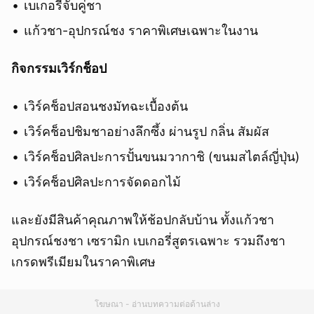
เบเกอรี่จับคู่ชา
แก้วชา-อุปกรณ์ชง ราคาพิเศษเฉพาะในงาน
กิจกรรมเวิร์กช็อป
เวิร์คช็อปสอนชงมัทฉะเบื้องต้น
เวิร์คช็อปชิมชาอย่างลึกซึ้ง ผ่านรูป กลิ่น สัมผัส
เวิร์คช็อปศิลปะการปั้นขนมวากาชิ (ขนมสไตล์ญี่ปุ่น)
เวิร์คช็อปศิลปะการจัดดอกไม้
และยังมีสินค้าคุณภาพให้ช้อปกลับบ้าน ทั้งแก้วชา
อุปกรณ์ชงชา เซรามิก เบเกอรี่สูตรเฉพาะ รวมถึงชา
เกรดพรีเมียมในราคาพิเศษ
โฆษณา - อ่านบทความต่อด้านล่าง