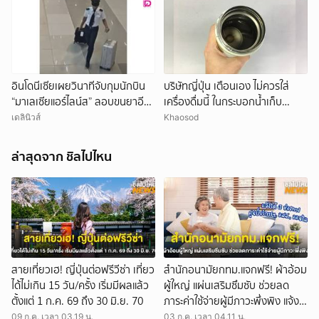
อินโดนีเซียเผยวินาทีจับกุมนักบิน
บริษัทญี่ปุ่น เตือนเอง ไม่ควรใส่
“มาเลเซียแอร์ไลน์ส” ลอบขนยาอี
เครื่องดื่มนี้ ในกระบอกน้ำเก็บ
26 กก.(คลิป)
อุณหภูมิ เสี่ยงเสียหายง่าย
เดลินิวส์
Khaosod
ล่าสุดจาก ชิลไปไหน
สายเที่ยวเฮ! ญี่ปุ่นต่อฟรีวีซ่า เที่ยว
สำนักอนามัยกทม.แจกฟรี! ผ้าอ้อม
ได้ไม่เกิน 15 วัน/ครั้ง เริ่มมีผลแล้ว
ผู้ใหญ่ แผ่นเสริมซึมซับ ช่วยลด
ตั้งแต่ 1 ก.ค. 69 ถึง 30 มิ.ย. 70
ภาระค่าใช้จ่ายผู้มีภาวะพึ่งพิง แจ้ง
ได้ 3 ช่องทาง: ศูนย์บริการฯ,
09 ก.ค. เวลา 03.19 น.
03 ก.ค. เวลา 04.11 น.