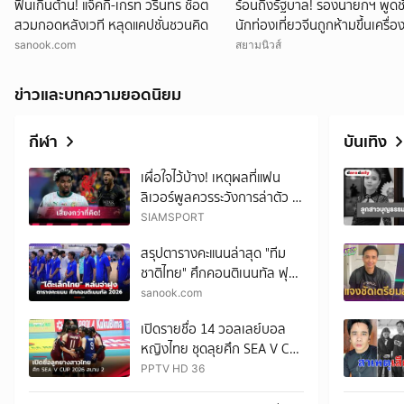
ฟินเกินต้าน! แจ็คกี้-เกรท วรินทร ช็อต
ร้อนถึงรัฐบาล! รองนายกฯ พูดช
สวมกอดหลังเวที หลุดแคปชั่นชวนคิด
นักท่องเที่ยวจีนถูกห้ามขึ้นเครื่อ
sanook.com
สยามนิวส์
ข่าวและบทความยอดนิยม
กีฬา
บันเทิง
เผื่อใจไว้บ้าง! เหตุผลที่แฟน
ลิเวอร์พูลควรระวังการล่าตัว อิ
บราฮิม เอ็มบาย เสริมทัพ
SIAMSPORT
สรุปตารางคะแนนล่าสุด "ทีม
ชาติไทย" ศึกคอนติเนนทัล ฟุต
ซอล แชมเปี้ยนชิพ 2026
sanook.com
เปิดรายชื่อ 14 วอลเลย์บอล
หญิงไทย ชุดลุยศึก SEA V Cup
2026 เลก 2 ที่ไทย
PPTV HD 36