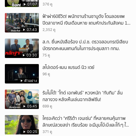
01:07
376 ดู
ฟ้าผ่า60ชีวิต! พนักงานร้านชาบูดัง โดนลอยแพ
ปิดสาขาหนี เงินเดือนหาย แถมหักประกันสังคม 11
เดือนแต่ไม่ส่ง?
07:43
2,352 ดู
ส.ก. ยื่นหนังสือร้อง ป.ป.ช. ตรวจสอบกรณีเสียบ
บัตรกดคะแนนแทนกันในการประชุมสภา กทม.
03:30
75 ดู
สไปเดอร์-แมน แบรนด์ นิว เดย์
96 ดู
ตัวอย่าง
รับไม่ได้! “ไทด์ เอกพันธ์” หวงหนัก “ทับทิม” ลั่น
กลางวง หลังเห็นเล่นฉากเลิฟซีน!
05:45
699 ดู
ใครจะคิดว่า "ศรีริต้า เจนเซ่น" ที่หลายคนคุ้นภาพ
ลักษณ์สวยสง่า เรียบร้อย จะมีมุมโบ๊ะบ๊ะและโก๊ะๆ ให้
ได้อมยิ้มเหมือนกัน งานนี้ทำเอาแฟนๆ ทั้งเอ็นดูทั้ง
00:25
371 ดู