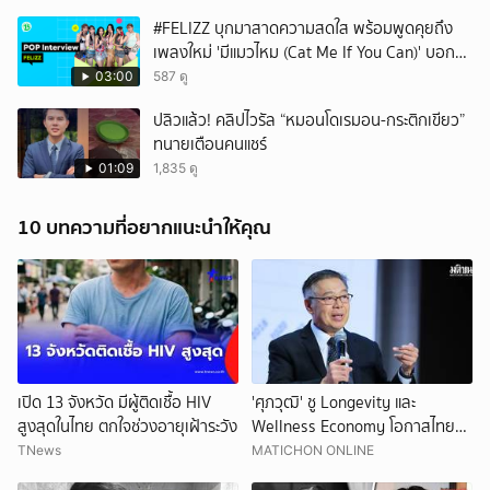
#FELIZZ บุกมาสาดความสดใส พร้อมพูดคุยถึง
เพลงใหม่ 'มีแมวไหม (Cat Me If You Can)' บอก
เลยว่าเริ่ดไม่ไหว 🌟
03:00
587 ดู
ปลิวแล้ว! คลิปไวรัล “หมอนโดเรมอน-กระติกเขียว”
ทนายเตือนคนแชร์
01:09
1,835 ดู
10 บทความที่อยากแนะนำให้คุณ
เปิด 13 จังหวัด มีผู้ติดเชื้อ HIV
'ศุภวุฒิ' ชู Longevity และ
สูงสุดในไทย ตกใจช่วงอายุเฝ้าระวัง
Wellness Economy โอกาสไทย
สร้างเศรษฐกิจอายุยืน รับสังคมสูง
TNews
MATICHON ONLINE
วัย