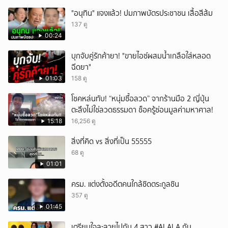
หัวเราะ
"อนุทิน" แจงแล้ว! ปมภาพบัตรประชาชน เสื้อสีส้ม
137 ดู
00:24
บุกจับคู่รักค้ายา! "ขายไอซ์ผสมน้ำเกลือใส่หลอด
ฉีดยา"
01:03
158 ดู
โชคหล่นทับ! “หนุ่มซื้อลวด” จากร้านมือ 2 ญี่ปุ่น
ตะลึงไม่ใช่ลวดธรรมดา ช็อครู้ซ่อนมูลค่ามหาศาล!
15:18
16,256 ดู
สิ่งที่คิด vs สิ่งที่เป็น 55555
68 ดู
01:01
ครม. แต่งตั้งอดีตคนใกล้ชิดตระกูลชิน
357 ดู
01:45
เตรียมใจละลายไปกับ 4 สาว #ALALA กับ