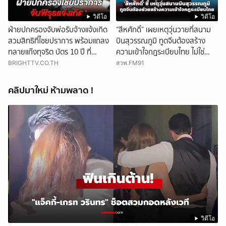
วิดีโอ
วิดีโอ
ฝ่ายปกครองจับพ่อรับจ้างแจ้งเกิด
“สีหศักดิ์” เผยเหตุวุ่นวายที่สนาม
สวมสิทธิที่ไชยปราการ พร้อมแถลง
บินสุวรรณภูมิ ทูตจีนต้องสร้าง
ทลายแก๊งทุจริต บัตร 10 ปี ที่
ความเข้าใจกฎระเบียบไทย ไม่ใช่
แม่สอด
ปกป้องฝ่ายจีนเพียงอย่างเดียว
BRIGHTTV.CO.TH
สวพ.FM91
คลิปมาใหม่ ห้ามพลาด !
วิดีโอ