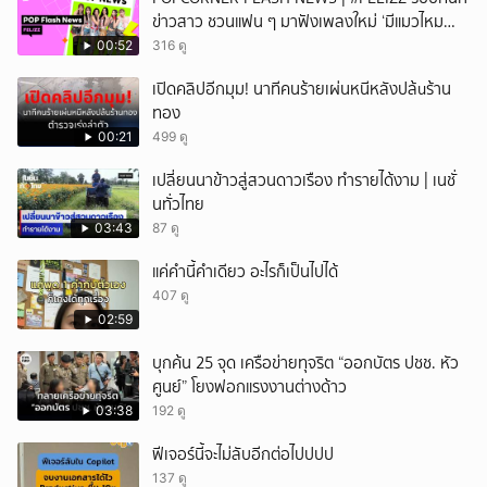
ข่าวสาว ชวนแฟน ๆ มาฟังเพลงใหม่ ‘มีแมวไหม
(Catch Me If You Can)’
00:52
316 ดู
เปิดคลิปอีกมุม! นาทีคนร้ายเผ่นหนีหลังปล้uร้าน
ทอง
00:21
499 ดู
เปลี่ยนนาข้าวสู่สวนดาวเรือง ทำรายได้งาม | เนชั่
นทั่วไทย
03:43
87 ดู
แค่คำนี้คำเดียว อะไรก็เป็นไปได้
407 ดู
02:59
บุกค้น 25 จุด เครือข่ายทุจริต “ออกบัตร ปชช. หัว
ศูนย์” โยงฟอกแรงงานต่างด้าว
03:38
192 ดู
ฟีเจอร์นี้จะไม่ลับอีกต่อไปปปป
137 ดู