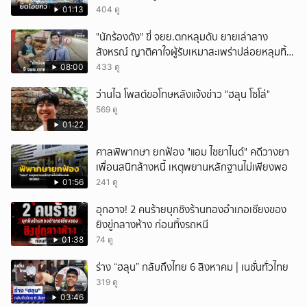
300 กก. ก่อนเข้ากลางกรุง
01:13
404 ดู
"นักร้องดัง" ขี่ จยย.ตกหลุมดับ ยายเล่าลาง
สังหรณ์ ญาติคาใจผู้รับเหมาสะเพร่าปล่อยหลุมทิ้ง
ไว้ 3 เดือน เพิ่งปิดหลังเกิดเหตุ
08:00
433 ดู
ว่านไฉ โพสต์ขอโทษหลังแจ้งข่าว "ฮลุน โซโล่"
569 ดู
01:22
ศาลพิพากษา ยกฟ้อง "แอม ไซยาไนด์" คดีวางยา
เพื่อนสนิทล้างหนี้ เหตุพยานหลักฐานไม่เพียงพอ
01:56
241 ดู
อุกอาจ! 2 คนร้ายบุกชิงร้านทองอำเภอเชียงของ
ยิงขู่กลางห้าง ก่อนทิ้งรถหนี
01:38
74 ดู
ร่าง “ฮลุน” กลับถึงไทย 6 สิงหาคม | เนชั่นทั่วไทย
319 ดู
03:46