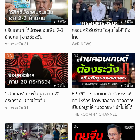
วิดีโอ
วิดีโอ
ปรับเกณฑ์ ได้บัตรคนจนเพิ่ม 2-3
ครอบครัวรับร่าง “ฮลุน โซโล่” ถึง
ล้านคน | ข่าวช่องวัน
ไทย
ข่าวช่องวัน 31
WeR NEWS
03
04
วิดีโอ
วิดีโอ
"แฮกเกอร์" เจาะข้อมูล ลาม 20
EP 79”สายคอนเทนต์“ ต้องระวัง‼️
กระทรวง | ข่าวช่องวัน
คลิปหรือรูปภาพของคุณอาจกลาย
เป็นข้อมูลให้ ”มิจฉาชีพ“ นำไปใช้ได้
ข่าวช่องวัน 31
THE ROOM 44 CHANNEL
05
06