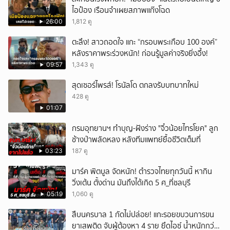
ไอป๋อง เรือนจำเผยสภาพแก๊งโฉด
ยกเลิก
26:00
1,812 ดู
ตะลึง! สาวถอดใจ แกะ “กรอบพระเกือบ 100 องค์”
หลังราคาพระร่วงหนัก! ก่อนรู้มูลค่าจริงยิ่งอึ้ง!
09:57
1,343 ดู
สุดเซอร์ไพรส์! โรนัลโด ตกลงรับบทบาทใหม่
428 ดู
01:07
กรมอุทยานฯ ทำบุญ-ฝังร่าง "จิ๋วน้อยไทรโยค" ลูก
ช้างป่าพลัดหลง หลังทีมแพทย์ยื้อชีวิตเต็มที่
03:23
187 ดู
มาร์ค พิตบูล จัดหนัก! ตำรวจไทยทุกวันนี้ หากิน
วิ่งเต้น ตั้งด่าน มันถึงได้เกิด 5 ศ_ที่ชลบุรี
05:19
1,060 ดู
สืบนครบาล 1 กัดไม่ปล่อย! แกะรอยขบวนการขน
ยาเสพติด จับผู้ต้องหา 4 ราย ยึดไอซ์ น้ำหนักกว่า