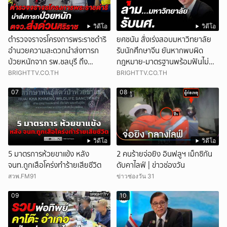
วิดีโอ
วิดีโอ
ตำรวจจราจรโครงการพระราชดำริ
ยศชนัน สั่งเร่งสอบมหาวิทยาลัย
อำนวยความสะดวกนำส่งทารก
รับนักศึกษาจีน ยันหากพบผิด
ป่วยหนักจาก รพ.ชลบุรี ถึง
กฎหมาย-มาตรฐานพร้อมฟันไม่
รพ.ศิริราช
เว้น
BRIGHTTV.CO.TH
BRIGHTTV.CO.TH
07
08
วิดีโอ
วิดีโอ
5 มาตรการห้วยขาแข้ง หลัง
2 คนร้ายจ่อยิง อินฟลูฯ เม็กซิกัน
จนท.ถูกเสือโคร่งทำร้ายเสียชีวิต
ดับคาไลฟ์ | ข่าวช่องวัน
สวพ.FM91
ข่าวช่องวัน 31
09
10