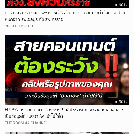
วิดีโอ
ตำรวจจราจรโครงการพระราชดำริ อำนวยความสะดวกนำส่งทารกป่วย
หนักจาก รพ.ชลบุรี ถึง รพ.ศิริราช
BRIGHTTV.CO.TH
วิดีโอ
EP 79”สายคอนเทนต์“ ต้องระวัง‼️ คลิปหรือรูปภาพของคุณอาจกลาย
เป็นข้อมูลให้ ”มิจฉาชีพ“ นำไปใช้ได้
THE ROOM 44 CHANNEL