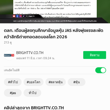
ตลท. เตือนผู้ลงทุนศึกษาข้อมูลหุ้น JAS หลังพุ่งแรงสะพัด
คว้าสิทธิถ่ายทอดสดบอลโลก 2026
213 ดู
BRIGHTTV.CO.TH
ติดตาม
เผยแพร่ 11 มิ.ย. เวลา 09.24 น.
เล่นอัตโนมัติ
#ทั่วไป
#บอลโลก
#ตลาดหุ้น
#หุ้น
#jas
ทั่วไป
คลิปล่าสุดจาก BRIGHTTV.CO.TH