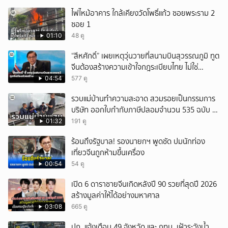
ไฟไหม้อาคาร ใกล้เคียงวัดโพธิ์แก้ว ซอยพระราม 2
ซอย 1
01:10
48 ดู
“สีหศักดิ์” เผยเหตุวุ่นวายที่สนามบินสุวรรณภูมิ ทูต
จีนต้องสร้างความเข้าใจกฎระเบียบไทย ไม่ใช่
ปกป้องฝ่ายจีนเพียงอย่างเดียว
04:54
577 ดู
รวบแม่บ้านทำความสะอาด สวมรอยเป็นกรรมการ
บริษัท ออกใบกำกับภาษีปลอมจำนวน 535 ฉบับ รัฐ
เสียหายกว่า 129 ล้านบาท
01:32
191 ดู
ร้อนถึงรัฐบาล! รองนายกฯ พูดชัด ปมนักท่อง
เที่ยวจีนถูกห้ามขึ้นเครื่อง
00:54
54 ดู
เปิด 6 ดาราชายจีนเกิดหลังปี 90 รวยที่สุดปี 2026
สร้างมูลค่าให้ได้อย่างมหาศาล
03:08
665 ดู
ปภ. แจ้งเตือน 49 จังหวัด และ กทม. เฝ้าระวังน้ำ