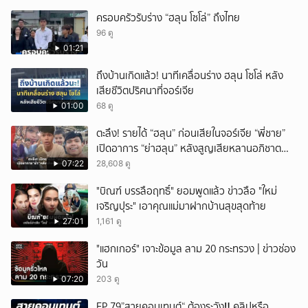
ครอบครัวรับร่าง “ฮลุน โซโล่” ถึงไทย
96 ดู
01:21
ถึงบ้านเกิดแล้ว! นาทีเคลื่อนร่าง ฮลุน โซโล่ หลัง
เสียชีวิตปริศนาที่จอร์เจีย
01:00
68 ดู
ตะลึง! รายได้ “ฮลุน” ก่อนเสียในจอร์เจีย “พี่ชาย”
เปิดอาการ “ย่าฮลุน” หลังสูญเสียหลานอภิชาต
บุตร!
07:22
28,608 ดู
"บิณฑ์ บรรลือฤทธิ์" ยอมพูดแล้ว ข่าวลือ "ใหม่
เจริญปุระ" เอาคุณแม่มาฝากบ้านสุขสุดท้าย
27:01
1,161 ดู
"แฮกเกอร์" เจาะข้อมูล ลาม 20 กระทรวง | ข่าวช่อง
วัน
07:20
203 ดู
EP 79”สายคอนเทนต์“ ต้องระวัง‼️ คลิปหรือ