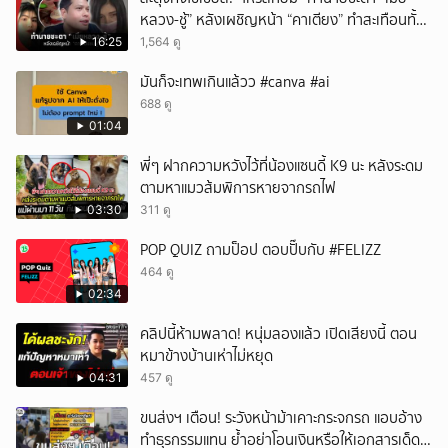
หลวง-ชู้” หลังเผชิญหน้า “คาเตียง” ทำสะเทือนทั้ง
ประเทศ
16:25
1,564 ดู
มันก็จะเทพเกินแล้วว #canva #ai
688 ดู
01:04
พี่ๆ ฝากความหวังไว้ที่น้องแซนดี้ K9 นะ หลังระดม
ตามหาแมวส้มพิการหายจากรถไฟ
03:30
311 ดู
POP QUIZ ถามป็อป ตอบปั๊บกับ #FELIZZ
464 ดู
02:34
คลิปนี้ห้ามพลาด! หนุ่มลองแล้ว เปิดเสียงนี้ ตอน
หมาข้างบ้านเห่าไม่หยุด
04:31
457 ดู
ขนส่งฯ เตือน! ระวังหน้าม้าเคาะกระจกรถ แอบอ้าง
ทำธุรกรรมแทน ย้ำอย่าโอนเงินหรือให้เอกสารเด็ด