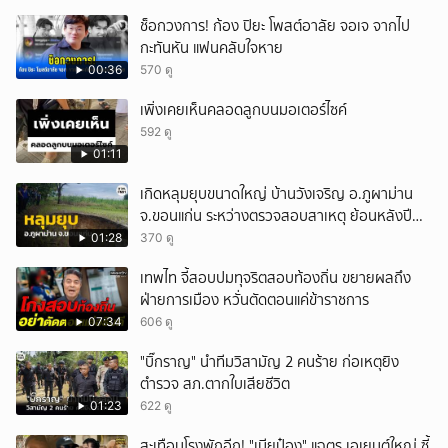
ช็อกวงการ! ก้อง ปิยะ โพสต์อาลัย จอเจ จากไป
กะทันหัน แฟนคลับใจหาย
00:36
570 ดู
เพิ่งเคยเห็นคลอดลูกบนมอเตอร์ไซค์
592 ดู
01:11
เกิดหลุมยุบขนาดใหญ่ บ้านวังเจริญ อ.ภูผาม่าน
จ.ขอนแก่น ระหว่างตรวจสอบสาเหตุ ย้อนหลังปี
2568 พบเคยพบหลุมยุบมาแล้วครั้งหนึ่ง
01:28
370 ดู
เทพไท จี้สอบปมทุจริตสอบท้องถิ่น ขยายผลถึง
ฝ่ายการเมือง หวั่นตัดตอนแค่ข้าราชการ
07:34
606 ดู
"บิ๊กราญ" นำทีมวิสามัญ 2 คนร้าย ก่อเหตุยิง
ตำรวจ สภ.ตากใบเสียชีวิต
01:23
622 ดู
สะเทือนโรงพักอีก! "เมียป๋อง" แฉตร.เอเยนต์ใหญ่ ซี้