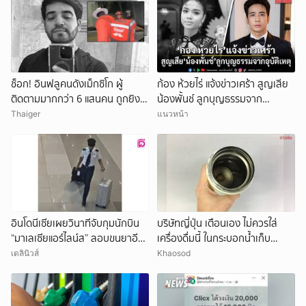
ช็อก! อินฟลูคนดังเม็กซิโก ผู้
ก้อง ห้วยไร่ แจ้งข่าวเศร้า สูญเสีย
ติดตามมากกว่า 6 แสนคน ถูกยิง
น้องพั้นช์ ลูกบุญธรรมจาก
ดับกลางไลฟ์สด
อุบัติเหตุ
Thaiger
แนวหน้า
อินโดนีเซียเผยวินาทีจับกุมนักบิน
บริษัทญี่ปุ่น เตือนเอง ไม่ควรใส่
“มาเลเซียแอร์ไลน์ส” ลอบขนยาอี
เครื่องดื่มนี้ ในกระบอกน้ำเก็บ
26 กก.(คลิป)
อุณหภูมิ เสี่ยงเสียหายง่าย
เดลินิวส์
Khaosod