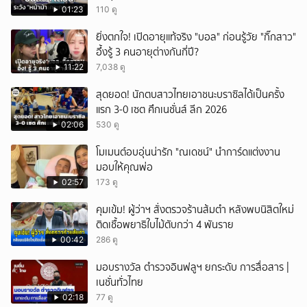
ขาด
01:23
110 ดู
ยิ่งตกใจ! เปิดอายุแท้จริง "บอล" ก่อนรู้วัย "กิ๊กสาว"
อึ้งรู้ 3 คนอายุต่างกันกี่ปี?
11:22
7,038 ดู
สุดยอด! นักตบสาวไทยเอาชนะบราซิลได้เป็นครั้ง
แรก 3-0 เซต ศึกเนชั่นส์ ลีก 2026
02:06
530 ดู
โมเมนต์อบอุ่นน่ารัก "ณเดชน์" นำการ์ดแต่งงาน
มอบให้คุณพ่อ
02:57
173 ดู
คุมเข้ม! ผู้ว่าฯ สั่งตรวจร้านส้มตำ หลังพบนิสิตใหม่
ติดเชื้อพยาธิใบไม้ตับกว่า 4 พันราย
00:42
286 ดู
มอบรางวัล ตำรวจอินฟลูฯ ยกระดับ การสื่อสาร |
เนชั่นทั่วไทย
02:18
77 ดู