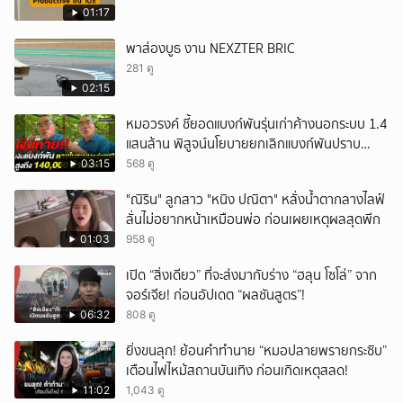
01:17
พาส่องบูธ งาน NEXZTER BRIC
281 ดู
02:15
หมอวรงค์ ชี้ยอดแบงก์พันรุ่นเก่าค้างนอกระบบ 1.4
แสนล้าน พิสูจน์นโยบายยกเลิกแบงก์พันปราบ
ธุรกิจสีเทา
03:15
568 ดู
"ณิริน" ลูกสาว "หนิง ปณิตา" หลั่งน้ำตากลางไลฟ์
ลั่นไม่อยากหน้าเหมือนพ่อ ก่อนเผยเหตุผลสุดพีก
01:03
958 ดู
เปิด “สิ่งเดียว” ที่จะส่งมากับร่าง “ฮลุน โซโล่” จาก
จอร์เจีย! ก่อนอัปเดต “ผลชันสูตร”!
06:32
808 ดู
ยิ่งขนลุก! ย้อนคำทำนาย “หมอปลายพรายกระซิบ”
เตือนไฟไหม้สถานบันเทิง ก่อนเกิดเหตุสลด!
11:02
1,043 ดู