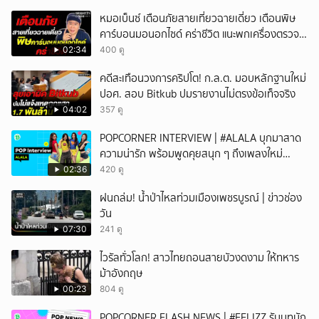
หมอเบ็นซ์ เตือนภัยสายเที่ยวฉายเดี่ยว เตือนพิษ
คาร์บอนมอนอกไซด์ คร่าชีวิต แนะพกเครื่องตรวจ
วัดติดตัว
02:34
400 ดู
คดีสะเทือนวงการคริปโต! ก.ล.ต. มอบหลักฐานใหม่
ปอศ. สอบ Bitkub ปมรายงานไม่ตรงข้อเท็จจริง
04:02
357 ดู
POPCORNER INTERVIEW | #ALALA บุกมาสาด
ความน่ารัก พร้อมพูดคุยสนุก ๆ ถึงเพลงใหม่
'ON&OFF'
02:36
420 ดู
ฝนถล่ม! น้ำป่าไหลท่วมเมืองเพชรบูรณ์ | ข่าวช่อง
วัน
07:30
241 ดู
ไวรัลทั่วโลก! สาวไทยถอนสายบัวงดงาม ให้ทหาร
ม้าอังกฤษ
00:23
804 ดู
POPCORNER FLASH NEWS | #FELIZZ รับบทนัก