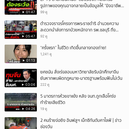
รูปภาพของคุณอาจกลายเป็นข้อมูลให้ ”มิจฉาชีพ“
นำไปใช้ได้
01:47
99 ดู
ตำรวจจราจรโครงการพระราชดำริ อำนวยความ
สะดวกนำส่งทารกป่วยหนักจาก รพ.ชลบุรี ถึง
รพ.ศิริราช
05:47
92 ดู
“ครั้งแรก” ในชีวิต เกิดขึ้นกลางกองถ่าย!
1,241 ดู
01:13
ยศชนัน สั่งเร่งสอบมหาวิทยาลัยรับนักศึกษาจีน
ยันหากพบผิดกฎหมาย-มาตรฐานพร้อมฟันไม่เว้น
03:06
222 ดู
5 มาตรการห้วยขาแข้ง หลัง จนท.ถูกเสือโคร่ง
ทำร้ายเสียชีวิต
04:26
19 ดู
2 คนร้ายจ่อยิง อินฟลูฯ เม็กซิกันดับคาไลฟ์ | ข่าว
ช่องวัน