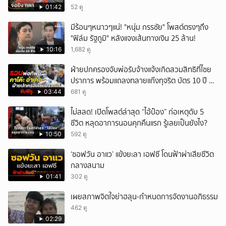
01:42
52 ดู
มีร้อนๆหนาวๆแน่! "หนุ่ม กรรชัย" โพสต์ตรงๆถึง
"ฟิล์ม รัฐภูมิ" หลังแจงเส้นทางเงิน 25 ล้าน!
10:16
1,682 ดู
ฝ่ายปกครองจับพ่อรับจ้างแจ้งเกิดสวมสิทธิที่ไชย
ปราการ พร้อมแถลงทลายแก๊งทุจริต บัตร 10 ปี ที่
แม่สอด
03:44
681 ดู
ไม่สลด! เปิดโพสต์ล่าสุด “ไอ้ป๋อง” ก่อเหตุดับ 5
ชีวิต หลุดอาการนอนคุกคืนแรก รู้เลยเป็นยังไง?
10:50
592 ดู
‘ซอฟวัน อาแว’ แข้งยะลา เอฟซี โดนฟ้าผ่าเสียชีวิต
กลางสนาม
01:41
302 ดู
เผยสภาพจิตใจย่าฮลุน-กำหนดการจัดงานอภิธรรม
462 ดู
02:29