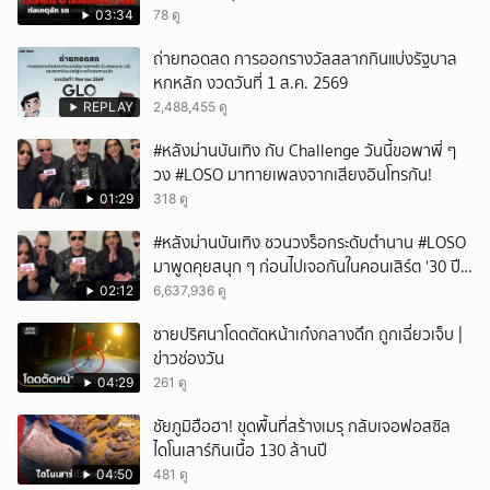
03:34
78 ดู
ถ่ายทอดสด การออกรางวัลสลากกินแบ่งรัฐบาล
หกหลัก งวดวันที่ 1 ส.ค. 2569
REPLAY
2,488,455 ดู
#หลังม่านบันเทิง กับ Challenge วันนี้ขอพาพี่ ๆ
วง #LOSO มาทายเพลงจากเสียงอินโทรกัน!
01:29
318 ดู
#หลังม่านบันเทิง ชวนวงร็อกระดับตำนาน #LOSO
มาพูดคุยสนุก ๆ ก่อนไปเจอกันในคอนเสิร์ต '30 ปี
LOSO นานเท่าไรก็รอ'
02:12
6,637,936 ดู
ชายปริศนาโดดตัดหน้าเก๋งกลางดึก ถูกเฉี่ยวเจ็บ |
ข่าวช่องวัน
04:29
261 ดู
ชัยภูมิฮือฮา! ขุดพื้นที่สร้างเมรุ กลับเจอฟอสซิล
ไดโนเสาร์กินเนื้อ 130 ล้านปี
04:50
481 ดู