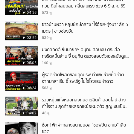
ท่วม ดินโคลนถล่ม คลื่นลมแรง ช่วง 6-9 ส.ค. 69
04:26
573 ดู
ชาวบ้านผวา หลุมยักษ์กลาง "ไร่อ้อย-ทุ่งนา" ลึก 5
เมตร | ข่าวช่องวัน
03:52
539 ดู
มงคลกิตติ์ ยื่นนายกฯ อนุทิน สอบงบ ศธ. ส่อ
ทุจริตหมื่นล้าน จี้ อนุทิน ตรวจสอบตัวเองสมัยดูแล
ศธ.
05:05
140 ดู
ผู้รอดชีวิตโพสต์ขอบคุณ รพ.ท่าแซะ ช่วยยื้อชีวิต
จากมาลาเรีย ชี้ รพ.รัฐ ไม่ใช่โรงแรมห้าดาว
08:24
563 ดู
รวบหนุ่มแก๊งหลอกลงทุนขายสินค้าออนไลน์ อ้าง
กำไรงาม สุดท้ายหลอกเหยื่อหมดตัว สูญเงินเป็น
แสนบาท ยังให้การปฏิเสธ
04:07
48 ดู
ช็อก! ฟ้าผ่ากลางสนามบอล “ซอฟวัน อาแว” เสีย
ชีวิต