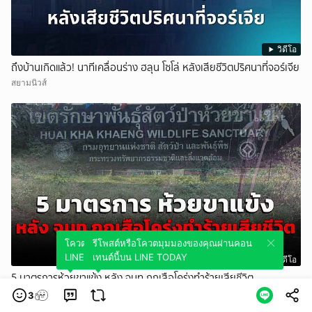
วิดีโอ
ถึงบ้านเกิดแล้ว! นาทีเคลื่อนร่าง ฮลุน โซโล่ หลังเสียชีวิตปริศนาที่จอร์เจีย
สยามนิวส์
โควตมุมมองของคุณผ่านคอนเทนต์นี้บน
รีโพสต์หรือโควตมุมมองของคุณผ่านคอน
LINE TODAY
เทนต์นี้บน LINE TODAY
วิดีโอ
5 มาตรการห้วยขาแข้ง หลัง จนท.ถูกเสือโคร่งทำร้ายเสียชีวิต
สวพ.FM91
3