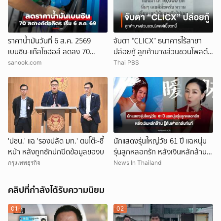
ราคาน้ำมันวันที่ 6 ส.ค. 2569
จับตา “CLICX” ธนาคารไร้สาขา
เบนซิน-แก๊สโซฮอล์ ลดลง 70
ปล่อยกู้ ลูกค้าบางส่วนชวนโพสต์
สตางค์ต่อลิตร
เบี้ยวหนี้
sanook.com
Thai PBS
'ปชน.' แฉ 'รองปลัด มท.' ตบโต๊ะ-ชี้
นักแสดงรุ่นใหญ่วัย 61 ปี แฉหนุ่ม
หน้า หลังถูกซักปกปิดข้อมูลของบ
รุ่นลูกหลอกรัก หลังเงินหลักล้าน
รู้ทันฟาดกลับทันที (ข่าวต่าง
กรุงเทพธุรกิจ
News In Thailand
ประเทศ)
คลิปที่กำลังได้รับความนิยม
01
02