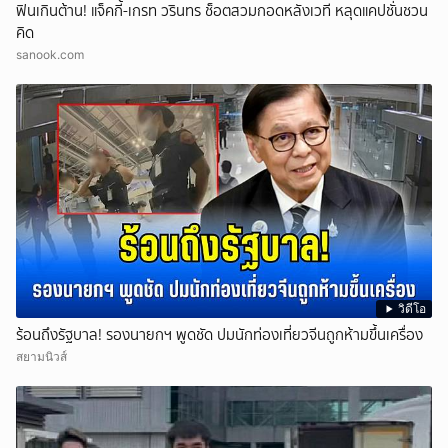
ฟินเกินต้าน! แจ็คกี้-เกรท วรินทร ช็อตสวมกอดหลังเวที หลุดแคปชั่นชวน
คิด
sanook.com
วิดีโอ
ร้อนถึงรัฐบาล! รองนายกฯ พูดชัด ปมนักท่องเที่ยวจีนถูกห้ามขึ้นเครื่อง
สยามนิวส์