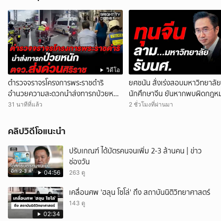
วิดีโอ
ตำรวจจราจรโครงการพระราชดำริ
ยศชนัน สั่งเร่งสอบมหาวิทยาลัย
อำนวยความสะดวกนำส่งทารกป่วยหนัก
นักศึกษาจีน ยันหากพบผิดกฎห
จาก รพ.ชลบุรี ถึง รพ.ศิริราช
มาตรฐานพร้อมฟันไม่เว้น
31 นาทีที่แล้ว
2 ชั่วโมงที่ผ่านมา
คลิปวิดีโอแนะนำ
ปรับเกณฑ์ ได้บัตรคนจนเพิ่ม 2-3 ล้านคน | ข่าว
ช่องวัน
04:56
263 ดู
เคลื่อนศพ 'ฮลุน โซโล่' ถึง สถาบันนิติวิทยาศาสตร์
143 ดู
02:34