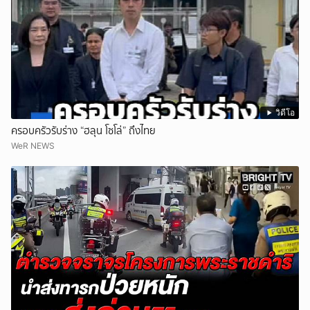
วิดีโอ
ครอบครัวรับร่าง “ฮลุน โซโล่” ถึงไทย
WeR NEWS