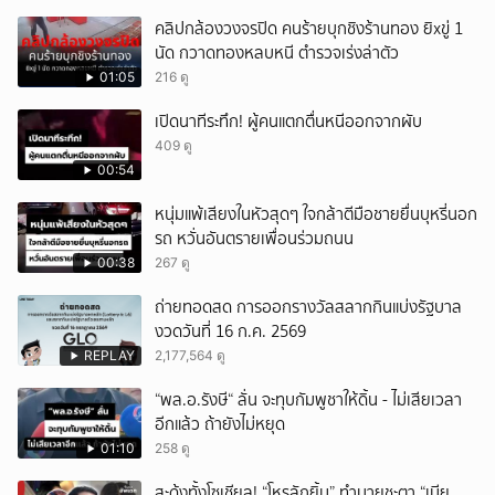
คลิปกล้องวงจรปิด คนร้ายบุกชิงร้านทอง ยิxขู่ 1
นัด กวาดทองหลบหนี ตำรวจเร่งล่าตัว
01:05
216 ดู
เปิดนาทีระทึก! ผู้คนแตกตื่นหนีออกจากผับ
409 ดู
00:54
หนุ่มแพ้เสียงในหัวสุดๆ ใจกล้าตีมือชายยื่นบุหรี่นอก
รถ หวั่นอันตรายเพื่อนร่วมถนน
00:38
267 ดู
ถ่ายทอดสด การออกรางวัลสลากกินแบ่งรัฐบาล
งวดวันที่ 16 ก.ค. 2569
REPLAY
2,177,564 ดู
“พล.อ.รังษี“ ลั่น จะทุบกัมพูชาให้ดิ้น - ไม่เสียเวลา
อีกแล้ว ถ้ายังไม่หยุด
01:10
258 ดู
สะดุ้งทั้งโซเชียล! “โหรลักยิ้ม” ทำนายชะตา “เมีย