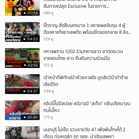
สัมภาษณ์สุด Exclusive ในรายการ
#POPCORNER เร็ว ๆ นี้ที่ #LINETODAYPOP
00:14
486 ดู
บิ๊กราญ สั่งสืบนครบาล 1 ขยายผลจับกุม 4 ผู้
ต้องหาแก๊งยาเสพติด พร้อมยึดของกลาย 8 ลัง
ส่งผ่านขนส่งเอกชนเข้า กทม.
04:53
259 ดู
ทหารพราน 3202 ร่วมทหารลาว ลาดตระเวน
ชายแดนไทย-ลาว ยืนยันความร่วมมือ
02:55
152 ดู
เจ้าหน้าที่พิทักษ์ป่าห้วยขาแข้ง ถูกสัตว์ป่าทำร้าย
เสียชีวิต
04:37
348 ดู
คลิปนี้ไม่มีสปอย แต่อาจมี "สเก็ด" กลิ่นปริศนาจน
ทนไม่ไหว
01:30
175 ดู
นนทบุรี ไม่เข็ด รวบชายวัย 47 เพิ่งพ้นโทษได้ 2
เดือน ก่อเหตุลัก รถ จยย. นำเงินเสพยา