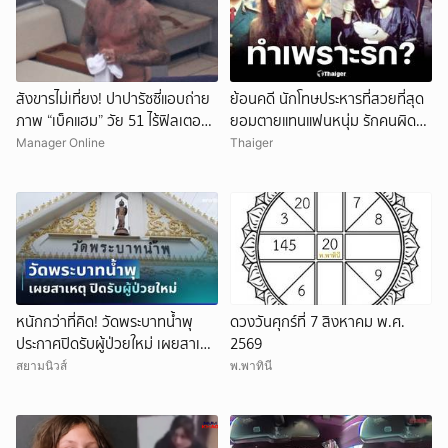
สังขารไม่เที่ยง! ปาปารัซซี่แอบถ่าย
ย้อนคดี นักโทษประหารที่สวยที่สุด
ภาพ “เบ็คแฮม” วัย 51 ไร้ฟิลเตอร์
ยอมตายแทนแฟนหนุ่ม รักคนผิด
เผยให้เห็นผมบาง-ศีรษะล้าน
ชีวิตดิ่งเหว
Manager Online
Thaiger
หนักกว่าที่คิด! วัดพระบาทน้ำพุ
ดวงวันศุกร์ที่ 7 สิงหาคม พ.ศ.
ประกาศปิดรับผู้ป่วยใหม่ เผยสาเหตุ
2569
สุดสะเทือนใจ
สยามนิวส์
พ.พาทินี