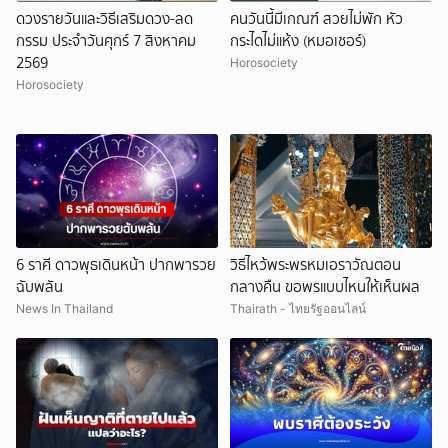
ดวงรายวันและวิธีเสริมดวง-ลด
คนวันนี้มีเกณฑ์ สวยไม่พัก หัว
กรรม ประจำวันศุกร์ 7 สิงหาคม
กระไดไม่แห้ง (หมอเชอร์)
2569
Horosociety
Horosociety
6 ราศี ดาวพุธเดินหน้า ปากพารวย
วิธีไหว้พระพรหมเอราวัณตอน
ฉับพลัน
กลางคืน ขอพรแบบไหนให้เห็นผล
News In Thailand
Thairath - ไทยรัฐออนไลน์