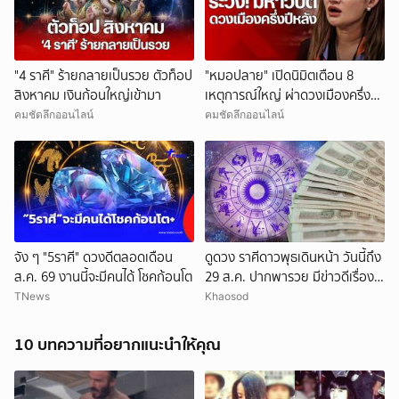
"4 ราศี" ร้ายกลายเป็นรวย ตัวท็อป
"หมอปลาย" เปิดนิมิตเตือน 8
สิงหาคม เงินก้อนใหญ่เข้ามา
เหตุการณ์ใหญ่ ผ่าดวงเมืองครึ่งปี
หลัง
คมชัดลึกออนไลน์
คมชัดลึกออนไลน์
จัง ๆ "5ราศี" ดวงดีตลอดเดือน
ดูดวง ราศีดาวพุธเดินหน้า วันนี้ถึง
ส.ค. 69 งานนี้จะมีคนได้ โชคก้อนโต
29 ส.ค. ปากพารวย มีข่าวดีเรื่อง
เงิน-ค้าขาย
TNews
Khaosod
10 บทความที่อยากแนะนำให้คุณ