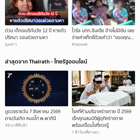
ด่วน เด็กอเมริกันวัย 12 ปี หายตัว
ไวรัล นทท.อินเดีย อ้างไม่มีเงิน เลย
ปริศนา วอนช่วยตามหา
จ่ายค่าแท็กซี่ด้วยคำว่า "ขอบคุณ"
คนขับอึ้ง แห่วิจารณ์
มุมข่าว
Khaosod
ล่าสุดจาก Thairath - ไทยรัฐออนไลน์
ดูดวงรายวัน 7 สิงหาคม 2569
โรคที่ห้ามบริจาคร่างกาย ปี 2569
ตามวันเกิด หมอไก่ พ.พาทินี
เช็กคุณสมบัติผู้อุทิศร่างกาย
พร้อมเงื่อนไขที่ควรรู้
49 นาทีที่แล้ว
1 ชั่วโมงที่ผ่านมา