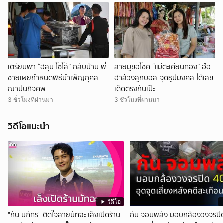
เตรียมพา “ฮลุน โซโล่” กลับบ้าน พี่
สายมูขอโชค “แม่ตะเคียนทอง” ฮือ
ชายเผยกำหนดพิธีบำเพ็ญกุศล-
ฮาล้วงลูกบอล-จุดธูปมงคล ได้เลข
ฌาปนกิจศพ
เด็ดตรงกันเป๊ะ
3 ชั่วโมงที่ผ่านมา
3 ชั่วโมงที่ผ่านมา
วิดีโอแนะนำ
วิดีโอ
"กัน นภัทร" ติดใจสายมัทฉะ เล็งเปิดร้าน
กัน จอมพลัง มอบกล้องวงจรปิด