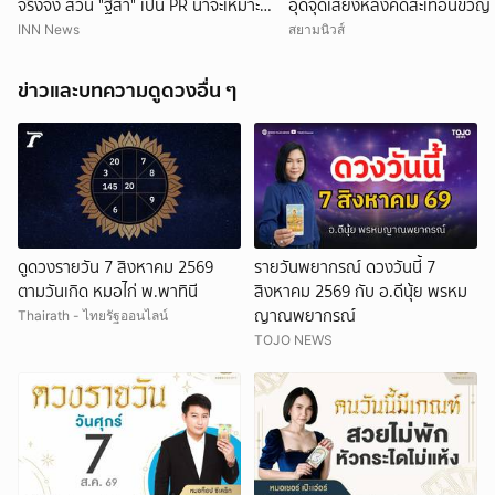
จริงจัง ส่วน "ฐิสา" เป็น PR น่าจะเหมาะ
อุดจุดเสี่ยงหลังคดีสะเทือนขวัญ
กว่า
INN News
สยามนิวส์
ข่าวและบทความดูดวงอื่น ๆ
ดูดวงรายวัน 7 สิงหาคม 2569
รายวันพยากรณ์ ดวงวันนี้ 7
ตามวันเกิด หมอไก่ พ.พาทินี
สิงหาคม 2569 กับ อ.ดีนุ้ย พรหม
ญาณพยากรณ์
Thairath - ไทยรัฐออนไลน์
TOJO NEWS