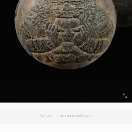
โฆษณา - อ่านบทความต่อด้านล่าง