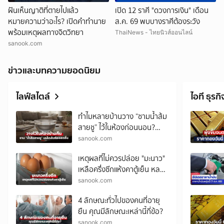
ฝันเห็นญาติที่ตายไปแล้ว
เปิด 12 ราศี "ดวงการเงิน" เดือน
หมายความว่าอะไร? เปิดคำทำนาย
ส.ค. 69 พบบางราศีต้องระวัง
พร้อมเหตุผลทางจิตวิทยา
ThaiNews - ไทยนิวส์ออนไลน์
sanook.com
ข่าวและบทความยอดนิยม
ไลฟ์สไตล์
ไอที ธุรกิ
ทำไมหลายบ้านวาง “ชามน้ำส้ม
สายชู” ไว้ในห้องก่อนนอน?
เคล็ดลับราคาประหยัด ตื่นมา
sanook.com
อาจพบความต่าง!
เหตุผลที่ไม่ควรปล่อย "มะนาว"
เหลือครึ่งซีกแห้งคาตู้เย็น หลาย
คนพลาดไม่รู้ตัว
sanook.com
4 ลักษณะทั่วไปของคนที่อายุ
ยืน คุณมีลักษณะเหล่านี้กี่ข้อ?
sanook.com