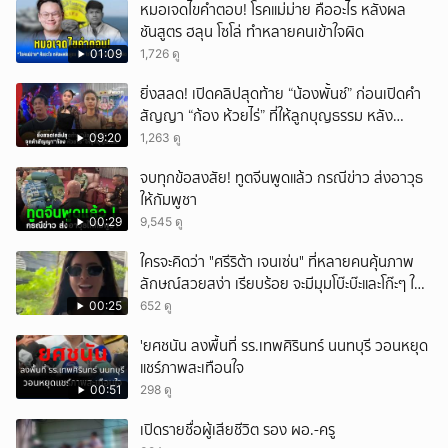
หมอเจดไขคำตอบ! โรคแม่ม่าย คืออะไร หลังผล
ชันสูตร ฮลุน โซโล่ ทำหลายคนเข้าใจผิด
01:09
1,726 ดู
ยิ่งสลด! เปิดคลิปสุดท้าย “น้องพั้นช์” ก่อนเปิดคำ
สัญญา “ก้อง ห้วยไร่” ที่ให้ลูกบุญธรรม หลัง
ลาโลก!
09:20
1,263 ดู
จบทุกข้อสงสัย! ทูตจีนพูดแล้ว กรณีข่าว ส่งอาวุธ
ให้กัมพูชา
00:29
9,545 ดู
ใครจะคิดว่า "ศรีริต้า เจนเซ่น" ที่หลายคนคุ้นภาพ
ลักษณ์สวยสง่า เรียบร้อย จะมีมุมโบ๊ะบ๊ะและโก๊ะๆ ให้
ได้อมยิ้มเหมือนกัน งานนี้ทำเอาแฟนๆ ทั้งเอ็นดูทั้ง
00:25
652 ดู
หัวเราะ
'ยศชนัน ลงพื้นที่ รร.เทพศิรินทร์ นนทบุรี วอนหยุด
แชร์ภาพสะเทือนใจ
00:51
298 ดู
เปิดรายชื่อผู้เสียชีวิต รอง ผอ.-ครู