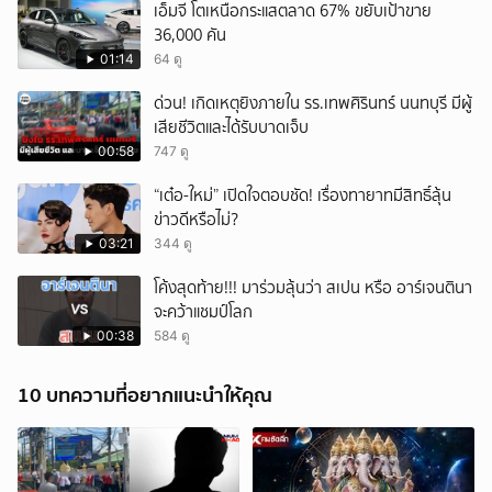
เอ็มจี โตเหนือกระแสตลาด 67% ขยับเป้าขาย
36,000 คัน
01:14
64 ดู
ด่วน! เกิดเหตุยิงภายใน รร.เทพศิรินทร์ นนทบุรี มีผู้
เสียชีวิตและได้รับบาดเจ็บ
00:58
747 ดู
“เต๋อ-ใหม่” เปิดใจตอบชัด! เรื่องทายาทมีสิทธิ์ลุ้น
ข่าวดีหรือไม่?
03:21
344 ดู
โค้งสุดท้าย!!! มาร่วมลุ้นว่า สเปน หรือ อาร์เจนตินา
จะคว้าแชมป์โลก
00:38
584 ดู
10 บทความที่อยากแนะนำให้คุณ