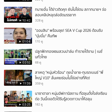
ทนายอั๋น โต้ข่าวติดคุก ยันไม่ใช่ตน สภาทนายฯ จ่อ
สอบคลิปหลุดส่อขัดมรรยาท
10:42
328 ดู
"ออมสิน" พร้อมลุย! SEA V Cup 2026 ต้อนรับ
"บุ๋มบิ๋ม" คืนทัพ
01:04
170 ดู
ปลูกฟักทองแซมสวนปาล์ม ทำรายได้งาม | เนชั่
นทั่วไทย
02:52
68 ดู
สาเหตุ "หนุ่มหัวร้อน" ถุยน้ำลาย-ทุบรถเบนซ์ "พี่
ใหญ่ V10" ลั่นเคยซ่อมไม่ใช่อย่างที่คิด!
11:39
359 ดู
นาซาตาลา หนุ่มอัฟกานิสถาน ที่ฮลุนตั้งใจส่งเรียน
ต่อ วันนี้เจอตัวได้รับรู้สวดภาวนาให้ฮลุน
03:25
182 ดู