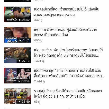
เปิดคลิปนาทีโหด! เจ้าของสุนัขรับไม่ได้ หลังเห็น
ลาบราดอร์ถูกลากกลางถนน
05:52
432 ดู
เหตุกราดยิvพารากอน ผู้ป่วยยังรักษาตัวจาก
จิตเวช-เป็นคนดีต่อเนื่อง
01:51
405 ดู
เปิดนาทีชีวิต เพื่อนร่วมโรงเรียนผวาพากันมอบใต้
โต๊ะ หลังเกิดเหตุ เด็ก ม.3 กราดยิvในโรงเรียน
เทพศิรินทร์นนท์ แบบไม่เลือกหน้า เสียงปืนดังสนั่น
02:13
1,321 ดู
หวั่นไหว
เปิดภาพล่าสุด “ลำไย ไหทองคำ” เปลี่ยนไป! อวบ
ขึ้นผิดตา แฟนคลับแห่ทัก “นายห้าง” เฉลยสาเหตุ
ชัด!
06:04
2,244 ดู
รวบหนุ่มขี่จยย.ซิ่งหนีตำรวจ ก่อนเสียหลักชนเสา
ไฟฟ้า ยึดไอซ์ 1.1 กก. ยาบ้า 61 เม็ด
03:59
66 ดู