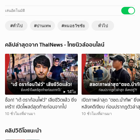
utm_source=lineshare
เล่นอัตโนมัติ
#ทั่วไป
#ปานเทพ
#หมอธวัชชัย
ทั่วไป
คลิปล่าสุดจาก ThaiNews - ไทยนิวส์ออนไลน์
วิดีโอ
ช็อก! "เต้ ดราก้อนไฟว์" เสียชีวิตแล้ว ยิ่ง
เปิดภาพล่าสุด “ตชด.นำทัพ” ยิ่
เศร้า! เปิดโพสต์สุดท้ายก่อนจากไป
หลังคดีเงียบ ก่อนปรากฎตัวล่าสุ
หดหู่?!
10 ชั่วโมงที่ผ่านมา
10 ชั่วโมงที่ผ่านมา
คลิปวิดีโอแนะนำ