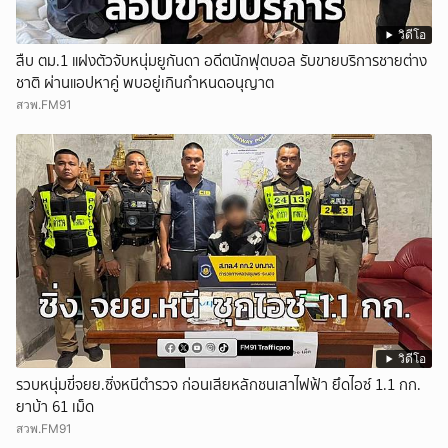
วิดีโอ
สืบ ตม.1 แฝงตัวจับหนุ่มยูกันดา อดีตนักฟุตบอล รับขายบริการชายต่าง
ชาติ ผ่านแอปหาคู่ พบอยู่เกินกำหนดอนุญาต
สวพ.FM91
วิดีโอ
รวบหนุ่มขี่จยย.ซิ่งหนีตำรวจ ก่อนเสียหลักชนเสาไฟฟ้า ยึดไอซ์ 1.1 กก.
ยาบ้า 61 เม็ด
สวพ.FM91