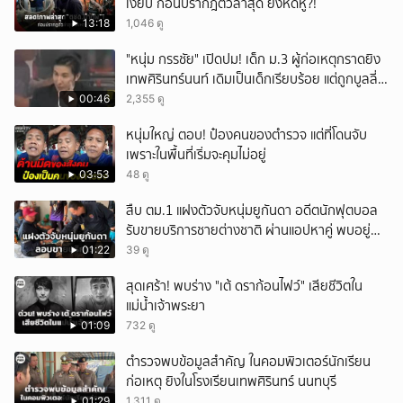
เงียบ ก่อนปรากฎตัวล่าสุด ยิ่งหดหู่?!
13:18
1,046 ดู
"หนุ่ม กรรชัย" เปิดปม! เด็ก ม.3 ผู้ก่อเหตุกราดยิง
เทพศิรินทร์นนท์ เดิมเป็นเด็กเรียบร้อย แต่ถูกบูลลี่
หนัก คาดแรงกดดันสะสมกลายเป็นแรงแค้น จนก่อ
00:46
2,355 ดู
เหตุสลด
หนุ่มใหญ่ ตอบ! ป๋องคนของตำรวจ แต่ที่โดนจับ
เพราะในพื้นที่เริ่มจะคุมไม่อยู่
03:53
48 ดู
สืบ ตม.1 แฝงตัวจับหนุ่มยูกันดา อดีตนักฟุตบอล
รับขายบริการชายต่างชาติ ผ่านแอปหาคู่ พบอยู่
เกินกำหนดอนุญาต
01:22
39 ดู
สุดเศร้า! พบร่าง "เต้ ดราก้อนไฟว์" เสียชีวิตใน
แม่น้ำเจ้าพระยา
01:09
732 ดู
ตำรวจพบข้อมูลสำคัญ ในคอมพิวเตอร์นักเรียน
ก่อเหตุ ยิงในโรงเรียนเทพศิรินทร์ นนทบุรี
01:29
1,311 ดู