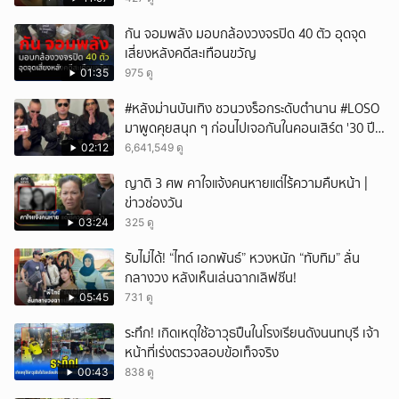
กัน จอมพลัง มอบกล้องวงจรปิด 40 ตัว อุดจุด
เสี่ยงหลังคดีสะเทือนขวัญ
01:35
975 ดู
#หลังม่านบันเทิง ชวนวงร็อกระดับตำนาน #LOSO
มาพูดคุยสนุก ๆ ก่อนไปเจอกันในคอนเสิร์ต '30 ปี
LOSO นานเท่าไรก็รอ'
02:12
6,641,549 ดู
ญาติ 3 ศพ คาใจแจ้งคนหายแต่ไร้ความคืบหน้า |
ข่าวช่องวัน
03:24
325 ดู
รับไม่ได้! “ไทด์ เอกพันธ์” หวงหนัก “ทับทิม” ลั่น
กลางวง หลังเห็นเล่นฉากเลิฟซีน!
05:45
731 ดู
ระทึก! เกิดเหตุใช้อาวุธปืuในโรงเรียนดังนนทบุรี เจ้า
หน้าที่เร่งตรวจสอบข้อเท็จจริง
00:43
838 ดู