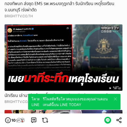
กองทัพบก ส่งชุด EMS รพ.พระมงกุฎเกล้า รับนักเรียน เหตุโรงเรียน
จ.นนทบุรี เร่งผ่าตัด
BRIGHTTV.CO.TH
วิดีโอ
นักเรียน เล่านาทีระทึกเหตุโรงเรียน เผยปลอดภัยดี วอนหยุดแชร์ภาพ
โควตมุมมองของคุณผ่านคอนเทนต์นี้บน
รีโพสต์หรือโควตมุมมองของคุณผ่านคอน
BRIGHTTV.CO.TH
LINE TODAY
เทนต์นี้บน LINE TODAY
10