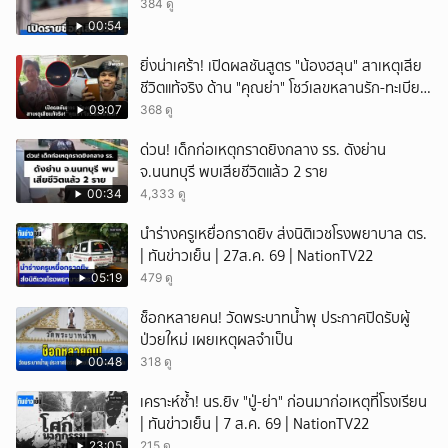
384 ดู
00:54
ยิ่งน่าเศร้า! เปิดผลชันสูตร "น้องฮลุน" สาเหตุเสีย
ชีวิตแท้จริง ด้าน "คุณย่า" โชว์เลขหลานรัก-ทะเบียน
รถเคลื่อนร่าง!
09:07
368 ดู
ด่วน! เด็กก่อเหตุกราดยิงกลาง รร. ดังย่าน
จ.นนทบุรี พบเสียชีวิตแล้ว 2 ราย
00:34
4,333 ดู
นำร่างครูเหยื่อกราดยิv ส่งนิติเวชโรงพยาบาล ตร.
| ทันข่าวเย็น | 27ส.ค. 69 | NationTV22
05:19
479 ดู
ช็อกหลายคน! วัดพระบาทน้ำพุ ประกาศปิดรับผู้
ป่วยใหม่ เผยเหตุผลจำเป็น
00:48
318 ดู
เคราะห์ซ้ำ! นร.ยิv "ปู่-ย่า" ก่อนมาก่อเหตุที่โรงเรียน
| ทันข่าวเย็น | 7 ส.ค. 69 | NationTV22
23:05
215 ดู