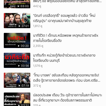
แฟนๆ ขอ พรุ่งนี้ออนเลยได้ไหม ล่าสุดเคาะชื่อไทย
แล้ว
03:00
442 ดู
"บิณฑ์ บรรลือฤทธิ์" ยอมพูดแล้ว ข่าวลือ "ใหม่
เจริญปุระ" เอาคุณแม่มาฝากบ้านสุขสุดท้าย
27:01
1,812 ดู
นาทีชีวิต ! เด็กนร.หนีอพยพ เหตุคนร้ายกราxยิx
ภายในโรงเรียนชื่อดัง
00:20
2,355 ดู
นาทีระทึก หน่วยกู้ภัยเข้าช่วยนร.กราxยิxกลาง
โรงเรียนดัง นนทบุรี
00:56
1,576 ดู
“โทน บางแค” ขยับสะเทือน หลังถูกออกหมายจับ!
ตะลึง รู้ราคาขายกล้องส่องพระ ก่อน ปอศ.เตรียม
บุกรวบ?
07:19
372 ดู
ปลอดประสพ เตือน วีระ ดุข้าราชการในสภาไม่เหมาะ
สม ชี้เที่ยวอุทยานฯ ต้องรับสภาพธรรมชาติ
03:31
225 ดู