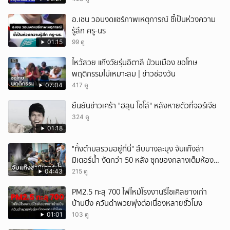
อ.เชน วอนงดแชร์ภาพเหตุการณ์ ชี้เป็นห่วงความ
รู้สึก ครู-นร
01:15
99 ดู
ไหว้สวย แก๊งวัยรุ่นอิตาลี ป่วนเมือง ขอโทษ
พฤติกรรมไม่เหมาะสม | ข่าวช่องวัน
07:04
417 ดู
ยืนยันข่าวเศร้า "ฮลุน โซโล่" หลังหายตัวที่จอร์เจีย
324 ดู
01:18
"ทั้งตำบลรวมอยู่ที่นี่" สืบบางละมุง จับแก๊งล่า
มิเตอร์น้ำ งัดกว่า 50 หลัง ซุกของกลางเต็มห้อง
สารภาพขายหาเงินซื้อยา จ.ชลบุรี
04:43
215 ดู
PM2.5 ทะลุ 700 ไฟไหม้โรงงานรีไซเคิลยางเก่า
บ้านบึง ควันดำพวยพุ่งต่อเนื่องหลายชั่วโมง
01:01
103 ดู