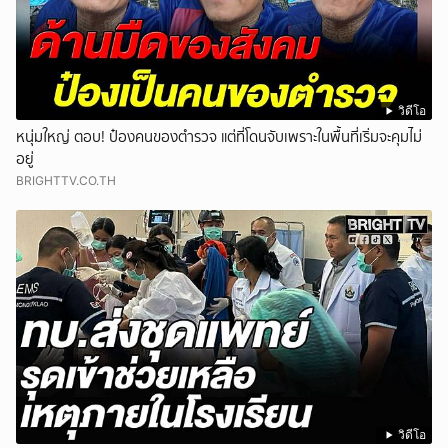
วิดีโอ
หนุ่มใหญ่ ตอบ! ป๋องคนของตำรวจ แต่ที่โดนจับเพราะในพื้นที่เริ่มจะคุมไม่
อยู่
BRIGHTTV.CO.TH
วิดีโอ