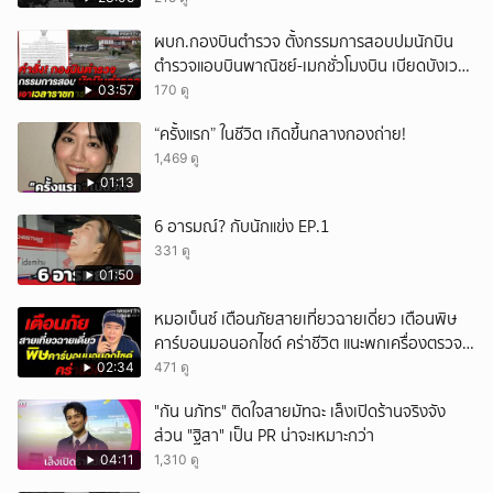
ผบก.กองบินตำรวจ ตั้งกรรมการสอบปมนักบิน
ตำรวจแอบบินพาณิชย์-เมกชั่วโมงบิน เบียดบังเวลา
ทำหน้าที่
03:57
170 ดู
“ครั้งแรก” ในชีวิต เกิดขึ้นกลางกองถ่าย!
1,469 ดู
01:13
6 อารมณ์? กับนักแข่ง EP.1
331 ดู
01:50
หมอเบ็นซ์ เตือนภัยสายเที่ยวฉายเดี่ยว เตือนพิษ
คาร์บอนมอนอกไซด์ คร่าชีวิต แนะพกเครื่องตรวจ
วัดติดตัว
02:34
471 ดู
"กัน นภัทร" ติดใจสายมัทฉะ เล็งเปิดร้านจริงจัง
ส่วน "ฐิสา" เป็น PR น่าจะเหมาะกว่า
04:11
1,310 ดู