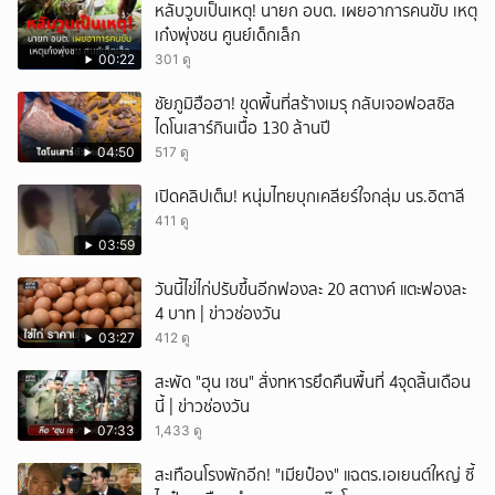
หลับวูบเป็นเหตุ! นายก อบต. เผยอาการคนขับ เหตุ
เก๋งพุ่งชน ศูนย์เด็กเล็ก
00:22
301 ดู
ชัยภูมิฮือฮา! ขุดพื้นที่สร้างเมรุ กลับเจอฟอสซิล
ไดโนเสาร์กินเนื้อ 130 ล้านปี
04:50
517 ดู
เปิดคลิปเต็ม! หนุ่มไทยบุกเคลียร์ใจกลุ่ม นร.อิตาลี
411 ดู
03:59
วันนี้ไข่ไก่ปรับขึ้นอีกฟองละ 20 สตางค์ แตะฟองละ
4 บาท | ข่าวช่องวัน
03:27
412 ดู
สะพัด "ฮุน เซน" สั่งทหารยึดคืนพื้นที่ 4จุดสิ้นเดือน
นี้ | ข่าวช่องวัน
07:33
1,433 ดู
สะเทือนโรงพักอีก! "เมียป๋อง" แฉตร.เอเยนต์ใหญ่ ซี้