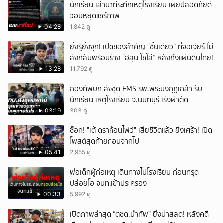
นักเรียน เล่านาทีระทึกเหตุโรงเรียน เผยปลอดภัยดี
วอนหยุดแชร์ภาพ
04:28
1,842 ดู
ยิ่งรู้ยิ่งจุก! เปิดของสำคัญ “ชิ้นเดียว” ที่จอเจียร์ ไม่
ส่งกลับพร้อมร่าง “ฮลุน โซโล่” หลังถึงแผ่นดินไทย!
13:28
11,792 ดู
กองทัพบก ส่งชุด EMS รพ.พระมงกุฎเกล้า รับ
นักเรียน เหตุโรงเรียน จ.นนทบุรี เร่งผ่าตัด
03:19
303 ดู
ช็อก! "เต้ ดราก้อนไฟว์" เสียชีวิตแล้ว ยิ่งเศร้า! เปิด
โพสต์สุดท้ายก่อนจากไป
05:41
2,955 ดู
พ่อเด็กผู้ก่อเหตุ เดินทางไปโรงเรียน ก่อนทรุด
ปล่อยโฮ จนท.เข้าประครอง
00:33
5,992 ดู
เปิดภาพล่าสุด “ตชด.นำทัพ” ยิ่งน่าสลด! หลังคดี