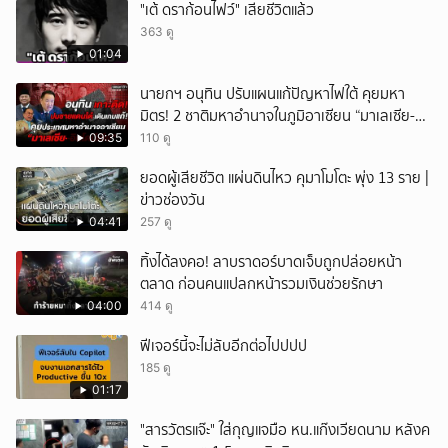
"เต้ ดราก้อนไฟว์" เสียชีวิตแล้ว
363 ดู
01:04
นายกฯ อนุทิน ปรับแผนแก้ปัญหาไฟใต้ คุยมหา
มิตร! 2 ชาติมหาอำนาจในภูมิอาเซียน “มาเลเซีย-
อินโดนีเซีย”
09:35
110 ดู
ยอดผู้เสียชีวิต แผ่นดินไหว คุมาโมโตะ พุ่ง 13 ราย |
ข่าวช่องวัน
04:41
257 ดู
ทิ้งได้ลงคอ! ลาบราดอร์บาดเจ็บถูกปล่อยหน้า
ตลาด ก่อนคนแปลกหน้ารวมเงินช่วยรักษา
04:00
414 ดู
ฟีเจอร์นี้จะไม่ลับอีกต่อไปปปป
185 ดู
01:17
"สารวัตรแจ๊ะ" ใส่กุญแจมือ หน.แก๊งเวียดนาม หลังค