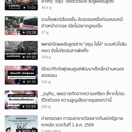
สาเหตุ “ฮลุน” เสียชีวิตไม่ได้ แม้รู้ผลชันสูตร!
11:05
403 ดู
รวบโชเฟอร์เลือดเย็น ขับรถชนเหยื่อก่อนหลบหนี
อ้างหน้าตาเฉย เมียไม่อยากดูคนเจ็บ
02:26
27 ดู
แพทย์เปิดผลชันสูตรร่าง "ฮลุน โซโล่" ระบบหัวใจล้ม
เหลว ยังไม่ตัดปมสารพิษทิ้ง
01:32
359 ดู
เปิดนาที!เก๋งพุ่งชนศูนย์พัฒนาเด็กเล็กบ้านหนอง
สองตอน
01:10
163 ดู
_อนุทิน_ เผยอาจเกิดจากความเครียด ชี้หากไม่จบ
ชีวิตตัวเอง ความสูญเสียอาจรุนแรงกว่านี้
01:34
262 ดู
ถ่ายทอดสด การออกรางวัลสลากกินแบ่งรัฐบาล
หกหลัก งวดวันที่ 1 ส.ค. 2569
REPLAY
2,488,489 ดู