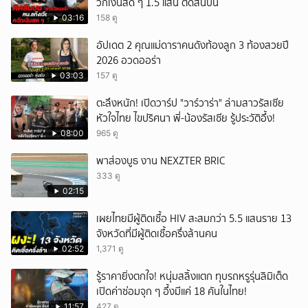
วักเงินสด ๆ 1.5 แสน ติดสินบน
ยกเลิก
03:16
158 ดู
อัปเดต 2 คุณแม่ดาราคนดังท้องลูก 3 ท้องสวยปี
2026 อวดออร่า
03:03
157 ดู
ตะลึงหนัก! เปิดวาร์ป "วาร์วาร่า" ล่ามสาวรัสเซีย
หัวใจไทย ไขปริศนา พี่-น้องรัสเซีย รู้ประวัติอึ้ง!
08:00
965 ดู
พาส่องบูธ งาน NEXZTER BRIC
333 ดู
02:15
เผยไทยมีผู้ติดเชื้อ HIV สะสมกว่า 5.5 แสนราย 13
จังหวัดที่มีผู้ติดเชื้อครึ่งล้านคน
02:52
1,371 ดู
รู้ราคายิ่งตกใจ! หนุ่มสลิ้งแตก ทุบรถหรูรุ่นลิมิเต็ด
เปิดค่าซ่อมจุก ๆ อึ้งมีแค่ 18 คันในไทย!
11:57
427 ดู