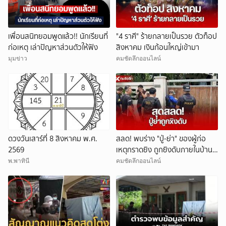
เพื่อนสนิทยอมพูดแล้ว!! นักเรียนที่
"4 ราศี" ร้ายกลายเป็นรวย ตัวท็อป
ก่อเหตุ เล่าปัญหาส่วนตัวให้ฟัง
สิงหาคม เงินก้อนใหญ่เข้ามา
มุมข่าว
คมชัดลึกออนไลน์
ดวงวันเสาร์ที่ 8 สิงหาคม พ.ศ.
สลด! พบร่าง "ปู่-ย่า" ของผู้ก่อ
2569
เหตุกราดยิง ถูกยิงดับภายในบ้าน
พัก
พ.พาทินี
คมชัดลึกออนไลน์