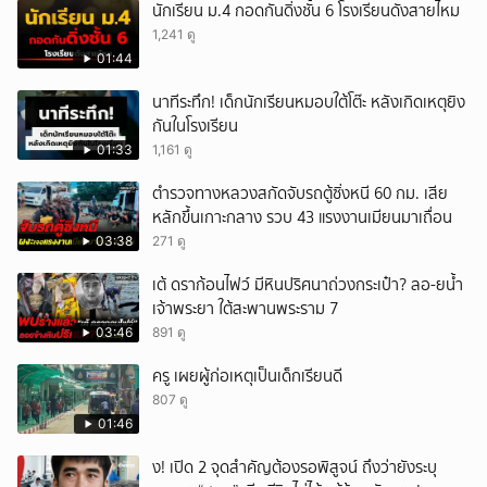
นักเรียน ม.4 กอดกันดิ่งชั้น 6 โรงเรียนดังสายไหม
1,241 ดู
01:44
นาทีระทึก! เด็กนักเรียนหมอบใต้โต๊ะ หลังเกิดเหตุยิง
กันในโรงเรียน
01:33
1,161 ดู
ตำรวจทางหลวงสกัดจับรถตู้ซิ่งหนี 60 กม. เสีย
หลักขึ้นเกาะกลาง รวบ 43 แรงงานเมียนมาเถื่อน
03:38
271 ดู
เต้ ดราก้อนไฟว์ มีหินปริศนาถ่วงกระเป๋า? ลอ-ยน้ำ
เจ้าพระยา ใต้สะพานพระราม 7
03:46
891 ดู
ครู เผยผู้ก่อเหตุเป็นเด็กเรียนดี
807 ดู
01:46
ึ้ง! เปิด 2 จุดสำคัญต้องรอพิสูจน์ ถึงว่ายังระบุ