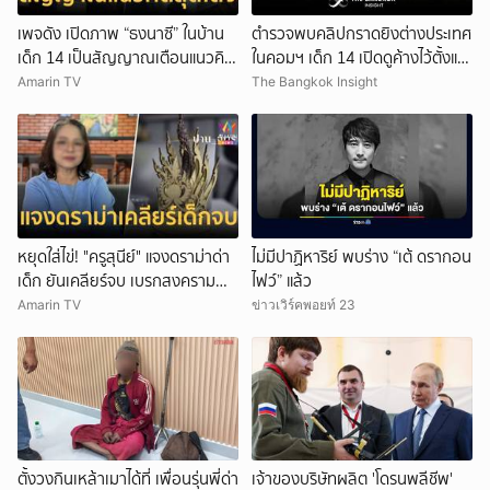
เพจดัง เปิดภาพ “ธงนาซี” ในบ้าน
ตำรวจพบคลิปกราดยิงต่างประเทศ
เด็ก 14 เป็นสัญญาณเตือนแนวคิด
ในคอมฯ เด็ก 14 เปิดดูค้างไว้ตั้งแต่
สุดโต่ง
วันที่ 30 ก.ค.
Amarin TV
The Bangkok Insight
หยุดใส่ไข่! "ครูสุนีย์" แจงดราม่าด่า
ไม่มีปาฏิหาริย์ พบร่าง “เต้ ดรากอน
เด็ก ยันเคลียร์จบ เบรกสงคราม
ไฟว์” แล้ว
Gen
Amarin TV
ข่าวเวิร์คพอยท์ 23
ตั้งวงกินเหล้าเมาได้ที่ เพื่อนรุ่นพี่ด่า
เจ้าของบริษัทผลิต 'โดรนพลีชีพ'