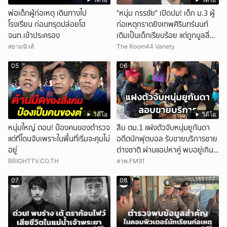
พ่อเด็กผู้ก่อเหตุ เดินทางไป
"หนุ่ม กรรชัย" เปิดปม! เด็ก ม.3 ผู้
โรงเรียน ก่อนทรุดปล่อยโฮ
ก่อเหตุกราดยิงเทพศิรินทร์นนท์
จนท.เข้าประครอง
เดิมเป็นเด็กเรียบร้อย แต่ถูกบูลลี่
หนัก คาดแรงกดดันสะสมกลายเป็น
สยามนิวส์
The Room44 Variety
แรงแค้น จนก่อเหตุสลด
05
06
วิดีโอ
วิดีโอ
หนุ่มใหญ่ ตอบ! ป๋องคนของตำรวจ
สืบ ตม.1 แฝงตัวจับหนุ่มยูกันดา
แต่ที่โดนจับเพราะในพื้นที่เริ่มจะคุมไม่
อดีตนักฟุตบอล รับขายบริการชาย
อยู่
ต่างชาติ ผ่านแอปหาคู่ พบอยู่เกิน
กำหนดอนุญาต
BRIGHTTV.CO.TH
สวพ.FM91
07
08