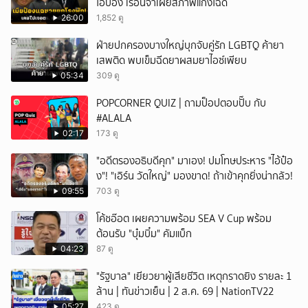
ไอป๋อง เรือนจำเผยสภาพแก๊งโฉด
26:00
1,852 ดู
ฝ่ายปกครองบางใหญ่บุกจับคู่รัก LGBTQ ค้ายา
เสพติด พบเข็มฉีดยาผสมยาไอซ์เพียบ
05:34
309 ดู
POPCORNER QUIZ | ถามป็อปตอบปั๊บ กับ
#ALALA
02:17
173 ดู
"อดีตรองอธิบดีคุก" มาเอง! ปมโทษประหาร "ไอ้ป๋อ
ง"! "เอิร์น วัดใหญ่" มองขาด! ถ้าเข้าคุกยิ่งน่ากลัว!
09:55
703 ดู
โค้ชอ๊อต เผยความพร้อม SEA V Cup พร้อม
ต้อนรับ "บุ๋มบิ๋ม" คัมแบ็ก
04:23
87 ดู
"รัฐบาล" เยียวยาผู้เสียชีวิต เหตุกราดยิง รายละ 1
ล้าน | ทันข่าวเย็น | 2 ส.ค. 69 | NationTV22
05:27
423 ดู