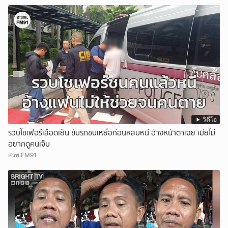
วิดีโอ
รวบโชเฟอร์เลือดเย็น ขับรถชนเหยื่อก่อนหลบหนี อ้างหน้าตาเฉย เมียไม่
อยากดูคนเจ็บ
สวพ.FM91