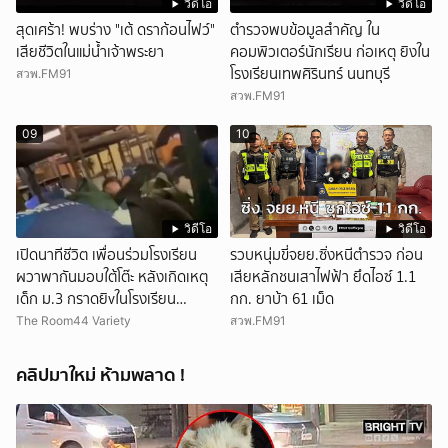
วิดีโอ
วิดีโอ
สุดเศร้า! พบร่าง "เต้ ดราก้อนไฟว์"
ตำรวจพบข้อมูลสำคัญ ใน
เสียชีวิตในแม่น้ำเจ้าพระยา
คอมพิวเตอร์นักเรียน ก่อเหตุ ยิงใน
โรงเรียนเทพศิรินทร์ นนทบุรี
สวพ.FM91
สวพ.FM91
09
10
วิดีโอ
วิดีโอ
เปิดนาทีชีวิต เพื่อนร่วมโรงเรียน
รวบหนุ่มขี่จยย.ซิ่งหนีตำรวจ ก่อน
ผวาพากันมอบใต้โต๊ะ หลังเกิดเหตุ
เสียหลักชนเสาไฟฟ้า ยึดไอซ์ 1.1
เด็ก ม.3 กราดยิvในโรงเรียน
กก. ยาบ้า 61 เม็ด
เทพศิรินทร์นนท์ แบบไม่เลือกหน้า
The Room44 Variety
สวพ.FM91
เสียงปืนดังสนั่นหวั่นไหว
คลิปมาใหม่ ห้ามพลาด !