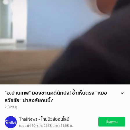
"อ.ปานเทพ" มองขาดคดีนัทปง! ซ้ำเห็นตรง "หมอ
ธวัชชัย" น่าสงสัยคนนี้?
2,329 ดู
"อ.ปานเทพ" มองขาดคดีนัทปง! ซ้ำเห็นตรง "หมอธวัชชัย" น่าสงสัยคนนี้?
ThaiNews - ไทยนิวส์ออนไลน์
ติดตามคลิป และข่าวสารอื่น ๆ ที่น่าสนใจได้ที่ช่อง Line Today
ติดตาม
เผยแพร่ 10 ธ.ค. 2568 เวลา 11.58 น.
https://liff.line.me/1454988218-NjbXbq18/v2/publisher/102634?