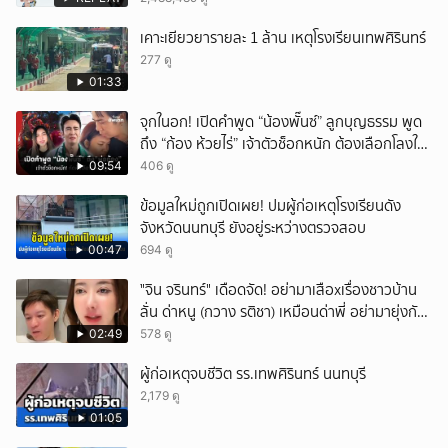
เคาะเยียวยารายละ 1 ล้าน เหตุโรงเรียนเทพศิรินทร์
277 ดู
01:33
จุกในอก! เปิดคำพูด “น้องพั๊นซ์” ลูกบุญธรรม พูด
ถึง “ก้อง ห้วยไร่” เจ้าตัวช็อกหนัก ต้องเลือกโลงให้
ลูก!
09:54
406 ดู
ข้อมูลใหม่ถูกเปิดเผย! ปมผู้ก่อเหตุโรงเรียนดัง
จังหวัดนนทบุรี ยังอยู่ระหว่างตรวจสอบ
00:47
694 ดู
ั่"จิน จรินทร์" เดือดจัด! อย่ามาเสือxเรื่องชาวบ้าน
ลั่น ด่าหนู (กวาง รติชา) เหมือนด่าพี่ อย่ามายุ่งกับ
คนของผม จบ!!!
02:49
578 ดู
ผู้ก่อเหตุจบชีวิต รร.เทพศิรินทร์ นนทบุรี
2,179 ดู
01:05