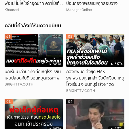
พ่อแม่ โมโหใช้ผ้าอุดปาก คว้าไม้เท้า
ป้อนกองทัพรัสเซียถูกลอบวาง
กระหน่ำฟาดเสียชีวิต
'คาร์บอมบ์' บาดเจ็บ-คนขับรถเสีย
Khaosod
Manager Online
ชีวิต
คลิปที่กำลังได้รับความนิยม
01
02
วิดีโอ
วิดีโอ
นักเรียน เล่านาทีระทึกเหตุโรงเรียน
กองทัพบก ส่งชุด EMS
เผยปลอดภัยดี วอนหยุดแชร์ภาพ
รพ.พระมงกุฎเกล้า รับนักเรียน เหตุ
โรงเรียน จ.นนทบุรี เร่งผ่าตัด
BRIGHTTV.CO.TH
BRIGHTTV.CO.TH
03
04
วิดีโอ
วิดีโอ