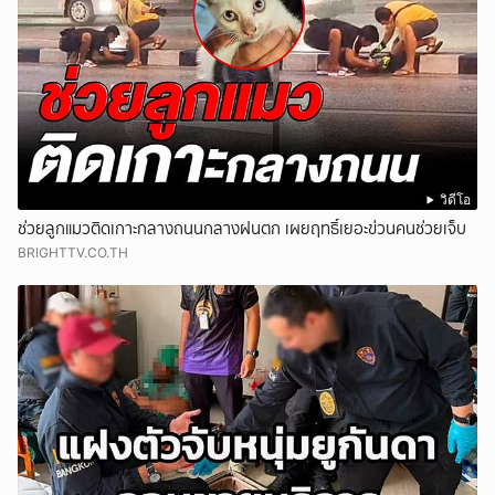
วิดีโอ
ช่วยลูกแมวติดเกาะกลางถนนกลางฝนตก เผยฤทธิ์เยอะข่วนคนช่วยเจ็บ
BRIGHTTV.CO.TH