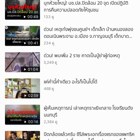
บุกห้วยใหญ่! บช.ปส.ปิดล้อม 20 จุด เปิดปฏิบัติ
การคืนความปลอดภัยให้ชุมชน
00:49
133 ดู
ด่วน! เหตุเก๋งพุ่งชนศูนย์ฯ เด็กเล็ก บ้านหนองสอง
ตอนเนินพระงาม อ.เมือง จ.กาญจนบุรี เด็กบาด
เจ็บ 13 ราย
00:41
234 ดู
ด่วน! พบเพิ่ม 2 ราย คาดเป็นปู่ย่าผู้ก่อเหตุ
5,249 ดู
01:04
แค่คำนี้คำเดียว อะไรก็เป็นไปได้
468 ดู
02:59
ผู้เห็นเหตุการณ์ เล่าเหตุกราxยิxกลาง โรงเรียนดัง
นนทบุรี
00:16
2,384 ดู
ปิดกล้องแล้วครับ ซีรีส์พระเอกเรื่องแรกของแพทริค