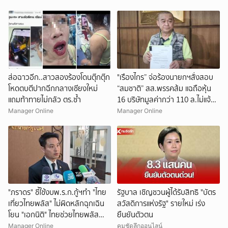
ส่อฉาวอีก..สาวสองร้องโดนตุ๊กตุ๊ก
"เรืองไกร” จ่อร้องนายกฯสั่งสอบ
โหดตบตีปากฉีกกลางเชียงใหม่
“สมชาติ” สส.พรรคส้ม แฉถือหุ้น
แถมท้าทายไม่กลัว ตร.ซ้ำ
16 บริษัทมูลค่ากว่า 110 ล.ไม่แจ้ง
ป.ป.ช.
Manager Online
Manager Online
"ภราดร" ชี้ใช้งบพ.ร.ก.กู้ฯทำ "ไทย
รัฐบาล เชิญชวนผู้ได้รับสิทธิ "บัตร
เที่ยวไทยพลัส" ไม่ผิดหลักฉุกเฉิน
สวัสดิการแห่งรัฐ" รายใหม่ เร่ง
โยน "เอกนิติ" ไทยช่วยไทยพลัส
ยืนยันตัวตน
เฟส 2
Manager Online
คมชัดลึกออนไลน์