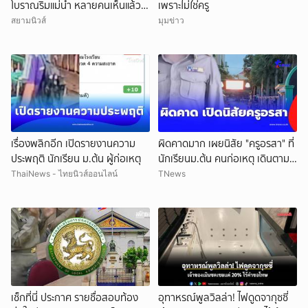
โบราณริมแม่น้ำ หลายคนเห็นแล้ว
เพราะไม่ใช่ครู
จำได้ เคยเป็นฉากหนังดัง
สยามนิวส์
มุมข่าว
เรื่องพลิกอีก เปิดรายงานความ
ผิดคาดมาก เผยนิสัย "ครูอรสา" ที่
ประพฤติ นักเรียน ม.ต้น ผู้ก่อเหตุ
นักเรียนม.ต้น คนก่อเหตุ เดินตาม
หา
ThaiNews - ไทยนิวส์ออนไลน์
TNews
เช็กที่นี่ ประกาศ รายชื่อสอบท้อง
อุทาหรณ์พูลวิลล่า! ไฟดูดจากุซซี่