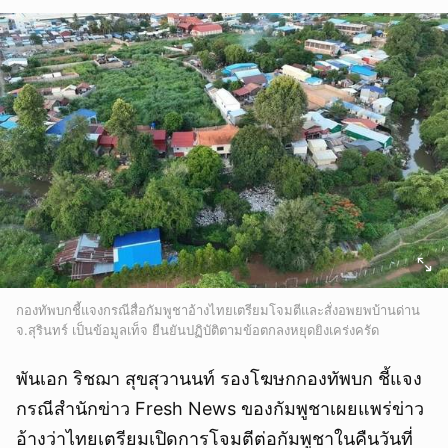
กองทัพบกชี้แจงกรณีสื่อกัมพูชาอ้างไทยเตรียมโจมตีและสั่งอพยพบ้านด่าน
จ.สุรินทร์ เป็นข้อมูลเท็จ ยืนยันปฏิบัติตามข้อตกลงหยุดยิงเคร่งครัด
พันเอก ริชฌา สุขสุวานนท์ รองโฆษกกองทัพบก ชี้แจง
กรณีสำนักข่าว Fresh News ของกัมพูชาเผยแพร่ข่าว
อ้างว่าไทยเตรียมเปิดการโจมตีต่อกัมพูชาในคืนวันที่