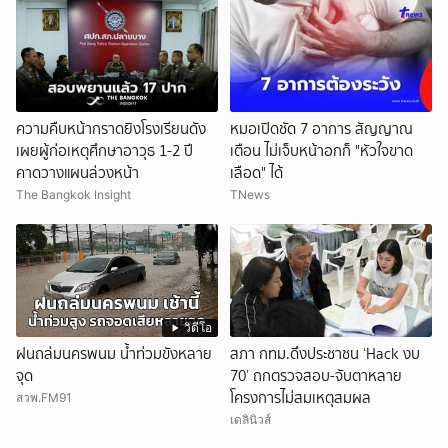
ความคืบหน้ากราดยิงโรงเรียนดัง
หมอเปิดชัด 7 อาการ สัญญาณ
เผยผู้ก่อเหตุศึกษาอาวุธ 1-2 ปี
เตือน ไม่เจ็บหน้าอกก็ "หัวใจขาด
คาดวางแผนล่วงหน้า
เลือด" ได้
The Bangkok Insight
TNews
วิดีโอ
ฝนถล่มนครพนม น้ำท่วมขังหลาย
สภา กทม.ดึงประชาชน ‘Hack งบ
จุด
70’ ถกตรวจสอบ-จับตาหลาย
โครงการไม่สมเหตุสมผล
สวพ.FM91
เดลินิวส์