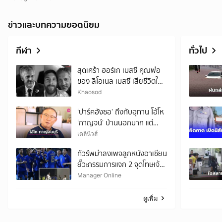
ข่าวและบทความยอดนิยม
กีฬา
ทั่วไป
สุดเศร้า ฮอร์เก เมสซี คุณพ่อ
ของ ลิโอเนล เมสซี เสียชีวิตใน
วัย 68 ปี
Khaosod
‘ปาร์คฮังซอ’ ถึงกับอุทาน โอ้โห
‘กาญจน์’ บ้านนอกมาก แต่
ประทับใจความอบอุ่น
เดลินิวส์
ทัวร์พม่าลงเพจลูกหนังอาเซียน
ยั๊วะกรรมการแจก 2 จุดโทษเจ้า
ถิ่น พร้อมแซะไทยแลนด์เป็นดิน
Manager Online
แดนแห่งจุดโทษ
ดูเพิ่ม