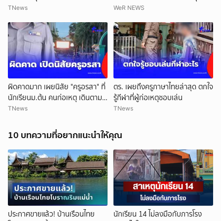
ยอดเสียชีวิตสะสมรวมเป็น 9 ราย
TNews
WeR NEWS
แล้ว
ผิดคาดมาก เผยนิสัย "ครูอรสา" ที่
ตร. เผยถึงครูภาษาไทยล่าสุด ตกใจ
นักเรียนม.ต้น คนก่อเหตุ เดินตาม
รู้กีฬาที่ผู้ก่อเหตุชอบเล่น
หา
TNews
TNews
10 บทความที่อยากแนะนำให้คุณ
ประกาศขายแล้ว! บ้านเรือนไทย
นักเรียน 14 ไม่ลงมือกับภารโรง