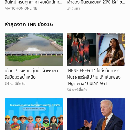
ถิ่นใหม่ ครบทุกภาค เผยเด็กนักการ
เจ้าของเมินชดเชยแค่ 20% ไร้คำขอ
เมืองดังหลุดอื้อ
โทษ
MATICHON ONLINE
แนวหน้า
ล่าสุดจาก TNN ช่อง16
ยกเลิก
เตือน 7 จังหวัด ลุ่มน้ำเจ้าพระยา
"NENE EFFECT" ไปถึงต้นทาง!
รับมือมวลน้ำเหนือ
Muse แชร์คลิป "เนเน่" เล่นเพลง
"Hysteria" บนเวที AGT
34 นาทีที่แล้ว
54 นาทีที่แล้ว