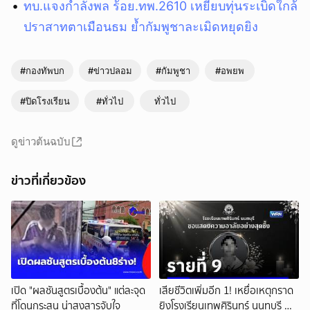
ทบ.แจงกำลังพล ร้อย.ทพ.2610 เหยียบทุ่นระเบิดใกล้
ปราสาทตาเมือนธม ย้ำกัมพูชาละเมิดหยุดยิง
#กองทัพบก
#ข่าวปลอม
#กัมพูชา
#อพยพ
#ปิดโรงเรียน
#ทั่วไป
ทั่วไป
ดูข่าวต้นฉบับ
ข่าวที่เกี่ยวข้อง
เปิด "ผลชันสูตรเบื้องต้น" แต่ละจุด
เสียชีวิตเพิ่มอีก 1! เหยื่อเหตุกราด
ที่โดนกระสุน น่าสงสารจับใจ
ยิงโรงเรียนเทพศิรินทร์ นนทบุรี ทำ