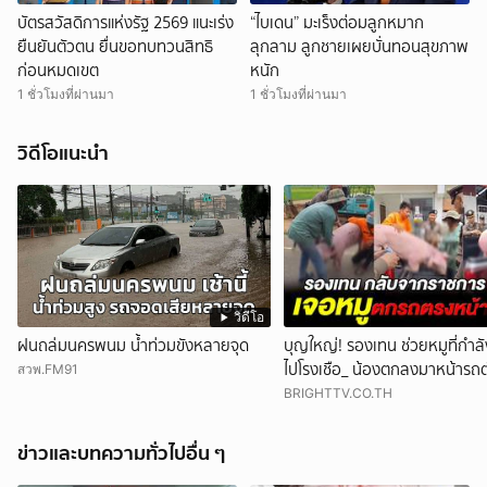
บัตรสวัสดิการแห่งรัฐ 2569 แนะเร่ง
“ไบเดน” มะเร็งต่อมลูกหมาก
ยืนยันตัวตน ยื่นขอทบทวนสิทธิ
ลุกลาม ลูกชายเผยบั่นทอนสุขภาพ
ก่อนหมดเขต
หนัก
1 ชั่วโมงที่ผ่านมา
1 ชั่วโมงที่ผ่านมา
วิดีโอแนะนำ
วิดีโอ
ฝนถล่มนครพนม น้ำท่วมขังหลายจุด
บุญใหญ่! รองเทน ช่วยหมูที่กำล
ไปโรงเชือ_ น้องตกลงมาหน้ารถ
สวพ.FM91
พอดี
BRIGHTTV.CO.TH
ข่าวและบทความทั่วไปอื่น ๆ