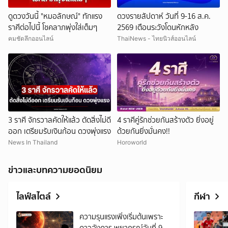
ดูดวงวันนี้ "หมอลักษณ์" ทักแรง
ดวงรายสัปดาห์ วันที่ 9-16 ส.ค.
ราศีต่อไปนี้ โชคลาภพุ่งใส่เต็มๆ
2569 เตือนระวังโดนหักหลัง
คมชัดลึกออนไลน์
ThaiNews - ไทยนิวส์ออนไลน์
3 ราศี จักรวาลคัดให้แล้ว ตัดสิ่งไม่ดี
4 ราศีคู่รักช่วยกันสร้างตัว ยิ่งอยู่
ออก เตรียมรับเงินก้อน ดวงพุ่งแรง
ด้วยกันยิ่งมั่นคง!!
News In Thailand
Horoworld
ข่าวและบทความยอดนิยม
ไลฟ์สไตล์
กีฬา
ความรุนแรงเพิ่งเริ่มต้นเพราะ
ดาวอังคาร พยากรณ์วันที่ 9 -