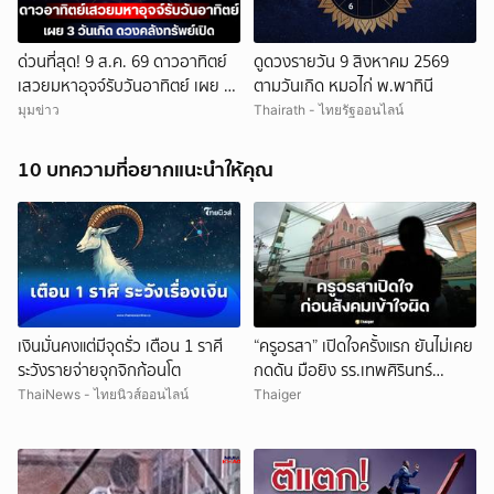
ด่วนที่สุด! 9 ส.ค. 69 ดาวอาทิตย์
ดูดวงรายวัน 9 สิงหาคม 2569
เสวยมหาอุจจ์รับวันอาทิตย์ เผย 3
ตามวันเกิด หมอไก่ พ.พาทินี
วันเกิด ดวงคลังทรัพย์เปิด เงิน
มุมข่าว
Thairath - ไทยรัฐออนไลน์
ก้อนโตทะลักเข้าบัญชีรับวันหยุด!
10 บทความที่อยากแนะนำให้คุณ
เงินมั่นคงแต่มีจุดรั่ว เตือน 1 ราศี
“ครูอรสา” เปิดใจครั้งแรก ยันไม่เคย
ระวังรายจ่ายจุกจิกก้อนโต
กดดัน มือยิง รร.เทพศิรินทร์
นนทบุรี
ThaiNews - ไทยนิวส์ออนไลน์
Thaiger