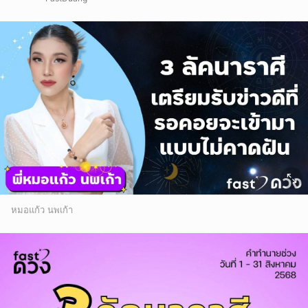
หมอแก้ว นพเก้า