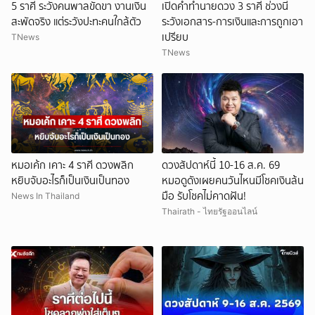
5 ราศี ระวังคนพาลขัดขา งานเงิน
เปิดคำทำนายดวง 3 ราศี ช่วงนี้
สะพัดจริง แต่ระวังปะทะคนใกล้ตัว
ระวังเอกสาร-การเงินและการถูกเอา
เปรียบ
TNews
TNews
หมอเค้ก เคาะ 4 ราศี ดวงพลิก
ดวงสัปดาห์นี้ 10-16 ส.ค. 69
หยิบจับอะไรก็เป็นเงินเป็นทอง
หมอดูดังเผยคนวันไหนมีโชคเงินล้น
มือ รับโชคไม่คาดฝัน!
News In Thailand
Thairath - ไทยรัฐออนไลน์