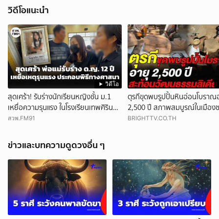
วิดีโอแนะนำ
วิดีโอ
สุดเศร้า! รับร่างนักเรียนหญิงชั้น ม.1
ตุรกีขุดพบรูปปั้นหินอ่อนโบราณ
เหยื่อความรุนแรง ในโรงเรียนเทพศิรินทร์
2,500 ปี สภาพสมบูรณ์ในเมืองซ
นนท์ ตั้งสวดที่วัดลาดปลาดุก
ชี้สะท้อนวัฒนธรรมลิเดีย
สวพ.FM91
BRIGHTTV.CO.TH
ข่าวและบทความดูดวงอื่น ๆ