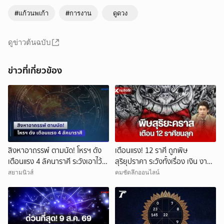
#แก้วนพเก้า
#การงาน
ดูดวง
ดูข่าวต้นฉบับ
ข่าวที่เกี่ยวข้อง
สิงหาอาถรรพ์ ตามนัด! โหรฯ ดัง
เตือนแรง! 12 ราศี ถูกพิษ
เตือนแรง 4 ลัคนาราศี ระวังเอาไว้ให้
สุริยุปราคา ระวังทั้งเรื่อง เงิน งาน
ดี
รัก สุขภาพ
สยามนิวส์
คมชัดลึกออนไลน์