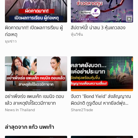
ผิดคาดมาก!! เปิดผลการเรียน ผู้
สัปดาห์นี้! น่าสน 3 หุ้นแถวสอง
ก่อเหตุ
หุ้นวิชั่น
ยกเลิก
มุมข่าว
อย่าเพิ่งเร่ง แพนเค้ก เขมนิจ ตอบ
จับตา “Bond Yield” ส่งสัญญาณ
แล้ว สาเหตุยังไร้แววมีทายาท
ผิดปกติ กูรูเตือน! หากยีลด์พุ่ง
พร้อมหุ้นขึ้น แรงกระแทกตลาดอาจ
News In Thailand
Share2Trade
รออยู่ข้างหน้า
ล่าสุดจาก แก้ว นพเก้า