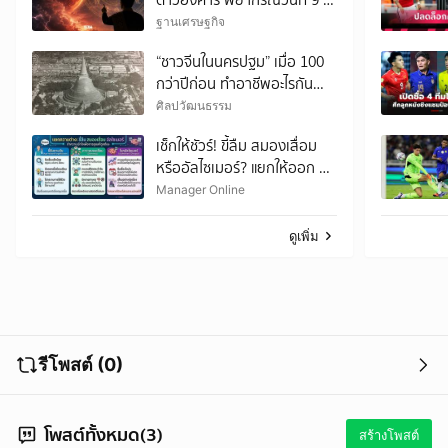
15 ส.ค. 2569
ฐานเศรษฐกิจ
“ชาวจีนในนครปฐม” เมื่อ 100
กว่าปีก่อน ทำอาชีพอะไรกัน
บ้าง?
ศิลปวัฒนธรรม
เช็กให้ชัวร์! ขี้ลืม สมองเสื่อม
หรืออัลไซเมอร์? แยกให้ออก จะ
ได้ไม่ต้องกังวลเกินเหตุ
Manager Online
ดูเพิ่ม
รีโพสต์ (0)
โพสต์ทั้งหมด(3)
สร้างโพสต์