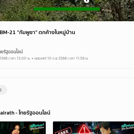
M-21 "กัมพูชา" ตกค้างในหมู่บ้าน
งจรวด BM-21 กัมพูชา ตกกลางหมู่บ้านในอำเภอน้ำยืน ขณะที่ชาวบ้านออกหาเห็ด
ทยรัฐออนไลน์
าเป็น จรวด BM-21 แจ้งเจ้าหน้าที่เข้าตรวจสอบพร้อมทำลายบนภูเขา
2568 เวลา 12.00 น. • เผยแพร่ 10 ก.ย 2568 เวลา 11.59 น.
rath.co.th
rath
ป
airath - ไทยรัฐออนไลน์