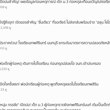
เปิดปมสำคัญ! เผยข้อมูลก่อนเหตุการณ์ เด็ก ม.3 ก่อเหตุสะเทือนขวัญในโรงเรี
456 ดู
ยิ่งรู้ยิ่งจุก! เปิดของสำคัญ “ชิ้นเดียว” ที่จอเจียร์ ไม่ส่งกลับพร้อมร่าง “ฮลุน โซ
12,356 ดู
ประกาศด่วน! โรงเรียนเทพศิรินทร์ นนทบุรี ยกระดับมาตรการความปลอดภัยหลั
310 ดู
พ่อเด็กผู้ก่อเหตุ เดินทางไปโรงเรียน ก่อนทรุดปล่อยโฮ จนท.เข้าประครอง
6,235 ดู
เปิดใจครั้งแรก! พ่อนักเรียนผู้ก่อเหตุ พูดถึงเหตุสลดในโรงเรียนเทพสิริน
123 ดู
"หนุ่ม กรรชัย" เปิดปม! เด็ก ม.3 ผู้ก่อเหตุกราดยิงเทพศิรินทร์นนท์ เดิมเป็นเด็กเร