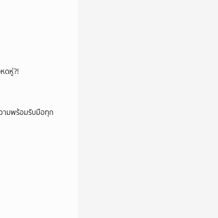
หดหู่?!
วามพร้อมรับมือทุก