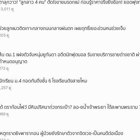
ตาลุกวาว! "ลูกสาว 4 คน" ตัดใจขายมรดกแม่ ก่อนรู้ราคาจริงยิ่งช็อก! ยอดพุ่งทะ
13,011 ดู
ช่วยลูกแมวติดเกาะกลางถนนกลางฝนตก เผยฤทธิ์เยอะข่วนคนช่วยเจ็บ
205 ดู
สืบ ตม.1 แฝงตัวจับหนุ่มยูกันดา อดีตนักฟุตบอล รับขายบริการชายต่างชาติ ผ่
กำหนดอนุญาต
272 ดู
นักเรียน ม.4 กอดกันดิ่งชั้น 6 โรงเรียนดังสายไหม
1,257 ดู
เต้ ดราก้อนไฟว์ มีหินปริศนาถ่วงกระเป๋า? ลอ-ยน้ำเจ้าพระยา ใต้สะพานพระราม 
969 ดู
เหตุกราดยิvพารากอน ผู้ป่วยยังรักษาตัวจากจิตเวช-เป็นคนดีต่อเนื่อง