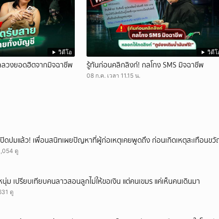
วิดีโอ
วิดีโ
ังกลลวงยอดฮิตจากมิจฉาชีพ
รู้ทันก่อนคลิกลิงก์! กลโกง SMS มิจฉาชีพ
08 ก.ค. เวลา 11.15 น.
เปิดปมแล้ว! เพื่อนสนิทเผยปัญหาที่ผู้ก่อเหตุเคยพูดถึง ก่อนเกิดเหตุสะเทือนขว
1,054 ดู
หนุ่ม เปรียบเทียบคนลาวสอนลูกไม่ให้ขอเงิน แต่คนเขมร แค่เห็นคนเดินมา
631 ดู