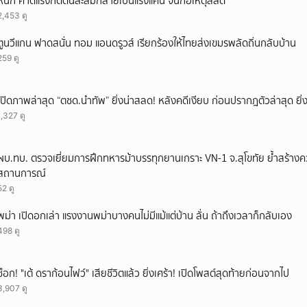
หนัก คาดแรงกดดันสะสมกลายเป็นแรงแค้น จนก่อเหตุสลด
ยกเลิก
2,453 ดู
ตูนวีแกน ฟาดสนั่น ทอม แอนดรูวส์ เรียกร้องให้ไทยส่งเขมรพลัดถิ่นกลับบ้าน
259 ดู
เปิดภาพล่าสุด “ตชด.นำทัพ” ยิ่งน่าสลด! หลังคดีเงียบ ก่อนปรากฎตัวล่าสุด ยิ่ง
1,327 ดู
ผบ.ทบ. ตรวจเยี่ยมการฝึกทหารม้าบรรทุกยานเกราะ VN-1 จ.สุโขทัย ย้ำสร้างค
สถานการณ์
52 ดู
พม่า เปิดอกเล่า แรงงานพม่าบางคนไม่มีแม้แต่บ้าน ลั่น ถ้าถึงเวลาก็กลับเอง
498 ดู
ช็อก! "เต้ ดราก้อนไฟว์" เสียชีวิตแล้ว ยิ่งเศร้า! เปิดโพสต์สุดท้ายก่อนจากไป
3,907 ดู