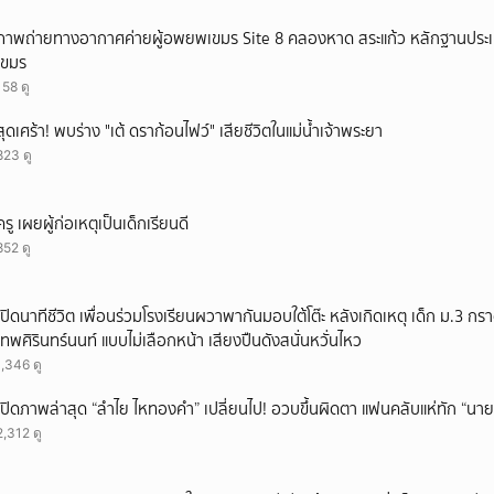
ภาพถ่ายทางอากาศค่ายผู้อพยพเขมร Site 8 คลองหาด สระแก้ว หลักฐานประ
เขมร
158 ดู
สุดเศร้า! พบร่าง "เต้ ดราก้อนไฟว์" เสียชีวิตในแม่น้ำเจ้าพระยา
823 ดู
ครู เผยผู้ก่อเหตุเป็นเด็กเรียนดี
852 ดู
เปิดนาทีชีวิต เพื่อนร่วมโรงเรียนผวาพากันมอบใต้โต๊ะ หลังเกิดเหตุ เด็ก ม.3 กร
เทพศิรินทร์นนท์ แบบไม่เลือกหน้า เสียงปืนดังสนั่นหวั่นไหว
1,346 ดู
เปิดภาพล่าสุด “ลำไย ไหทองคำ” เปลี่ยนไป! อวบขึ้นผิดตา แฟนคลับแห่ทัก “นาย
2,312 ดู