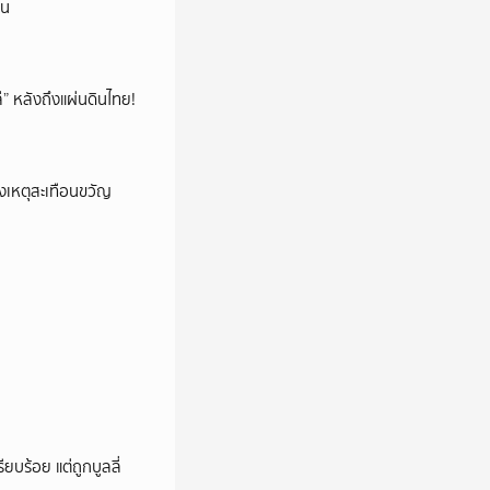
ยน
โล่” หลังถึงแผ่นดินไทย!
งเหตุสะเทือนขวัญ
ียบร้อย แต่ถูกบูลลี่