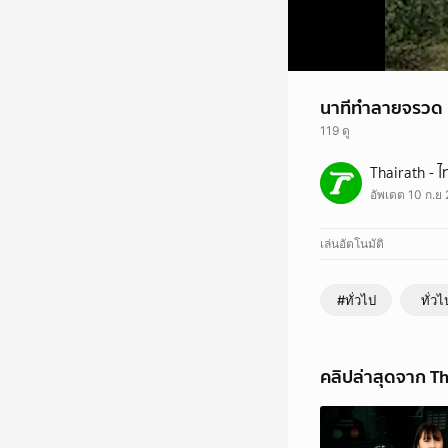
นาทีทำลายจรวด B
119 ดู
ชาวบ้านยังพบต่อเนื่อ
Thairath - ไ
155 มม. คิดว่าเป็นว่
อัพเดต 10 ก.ย 
ตามข่าวก่อนใครได้ที่
- Website :
www.thai
- LINE Official :
Thai
เล่นอัตโนมัติ
#ทั่วไป
ทั่วไ
คลิปล่าสุดจาก Th