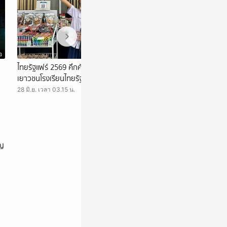
อ
วิดีโอ
ไทยรัฐแฟร์ 2569 คึกคัก ชวนช้อปสินค้าฝีมือ
ชมสด เกมคุมเมือง
เยาวชนโรงเรียนไทยรัฐวิทยา กว่า 71 รายการ
08 มิ.ย. เวลา 10.30 
28 มิ.ย. เวลา 03.15 น.
ัญ