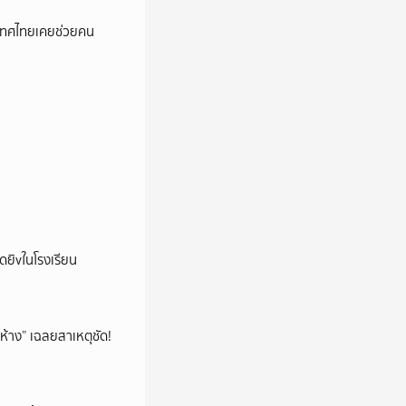
เทศไทยเคยช่วยคน
าดยิvในโรงเรียน
ห้าง” เฉลยสาเหตุชัด!