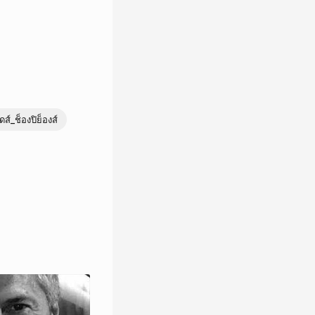
ส์_ช็องปิย็องส์