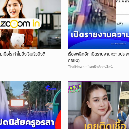
ื่อไร ทำไมยิ่งเริ่มเร็วยิ่งดี
เรื่องพลิกอีก เปิดรายงานความประพฤต
ก่อเหตุ
ThaiNews - ไทยนิวส์ออนไลน์