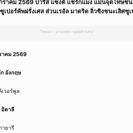
กราคม 2569 ปารีส แซงต์ แชร์กแมง แม่นจุดโทษชนะ
ูเปอร์คัพฝรั่งเศส ส่วนเรอัล มาดริด ลิ่วชิงชนะเลิศซู
โฆษณา - อ่านบทความต่อด้านล่าง
กราคม 2569
ีก อังกฤษ
ิเวอร์พูล
อิตาลี
กายารี