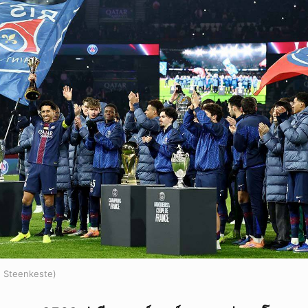
 Steenkeste)