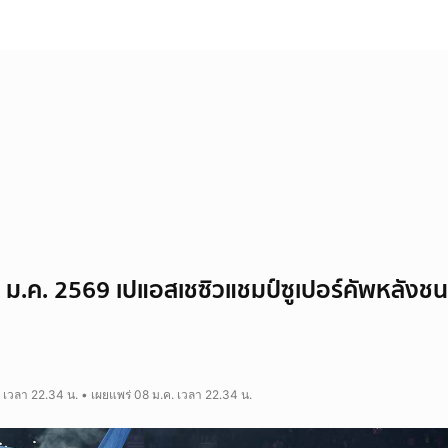
ม.ค. 2569 เปแอสเชซิวแชมป์ซูเปอร์คัพหลังชน
 เวลา 22.34 น. • เผยแพร่ 08 ม.ค. เวลา 22.34 น.