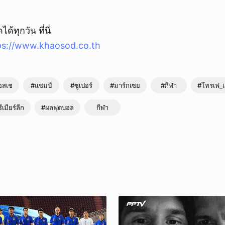
ด้ทุกวัน ที่นี่
ps://www.khaosod.co.th
อสเช
#แชมป์
#ซูเปอร์
#มาร์กเซย
#กีฬา
#โทรเฟ_เด
ีเมียร์ลีก
#ผลฟุตบอล
กีฬา