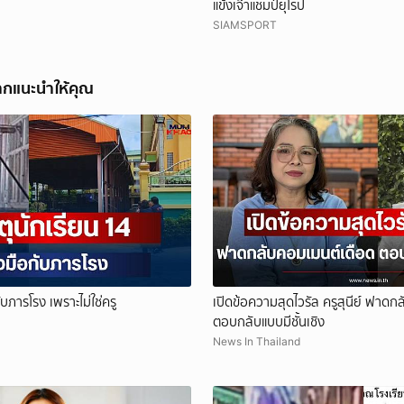
แข้งเจ๊าแชมป์ยุโรป
SIAMSPORT
ากแนะนำให้คุณ
ับภารโรง เพราะไม่ใช่ครู
เปิดข้อความสุดไวรัล ครูสุนีย์ ฟาด
ตอบกลับแบบมีชั้นเชิง
News In Thailand