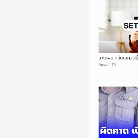
วางแผนเกษียณควรเริ่มเม
Amarin TV