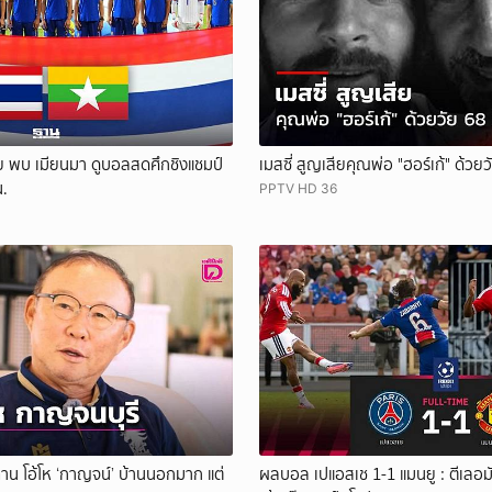
ยกเลิก
 พบ เมียนมา ดูบอลสดศึกชิงแชมป์
เมสซี่ สูญเสียคุณพ่อ "ฮอร์เก้" ด้วยว
น.
PPTV HD 36
ุทาน โอ้โห ‘กาญจน์’ บ้านนอกมาก แต่
ผลบอล เปแอสเช 1-1 แมนยู : ตีเลอมั