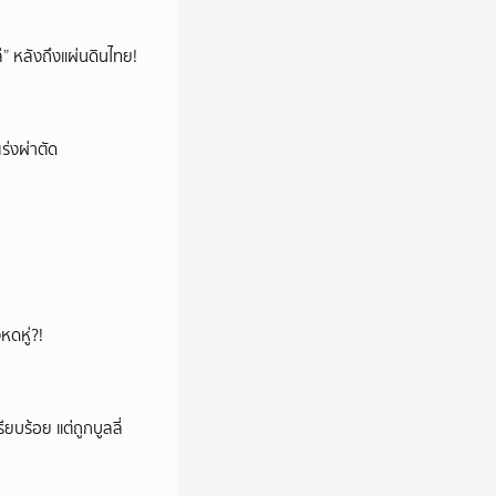
โล่” หลังถึงแผ่นดินไทย!
ร่งผ่าตัด
หดหู่?!
ียบร้อย แต่ถูกบูลลี่