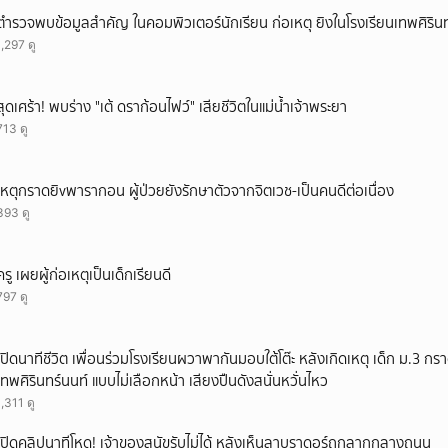
ยกเลิก
ตำรวจพบข้อมูลสำคัญ ในคอมพิวเตอร์นักเรียน ก่อเหตุ ยิงในโรงเรียนเทพศิรินท
1,297 ดู
สุดเศร้า! พบร่าง "เต้ ดราก้อนไฟว์" เสียชีวิตในแม่น้ำเจ้าพระยา
713 ดู
เหตุกราดยิvพารากอน ผู้ป่วยยังรักษาตัวจากจิตเวช-เป็นคนดีต่อเนื่อง
393 ดู
ครู เผยผู้ก่อเหตุเป็นเด็กเรียนดี
797 ดู
เปิดนาทีชีวิต เพื่อนร่วมโรงเรียนผวาพากันมอบใต้โต๊ะ หลังเกิดเหตุ เด็ก ม.3 กร
เทพศิรินทร์นนท์ แบบไม่เลือกหน้า เสียงปืนดังสนั่นหวั่นไหว
1,311 ดู
เปิดคลิปนาทีโหด! เจ้าของสุนัขรับไม่ได้ หลังเห็นลาบราดอร์ถูกลากกลางถนน