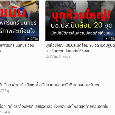
วิดีโอ
วิดีโ
เทพศิรินทร์ นนทบุรี วอน
บุกห้วยใหญ่! บช.ปส.ปิดล้อม 20 จุด เปิดปฏิบัติ
จ
การคืนความปลอดภัยให้ชุมชน
12 ชั่วโมงที่ผ่านมา
นักเรียน เล่านาทีระทึกเหตุโรงเรียน เผยปลอดภัยดี วอนหยุดแชร์ภาพ
1,717 ดู
ช็อก! "เต้ ดราก้อนไฟว์" เสียชีวิตแล้ว ยิ่งเศร้า! เปิดโพสต์สุดท้ายก่อนจากไป
2,884 ดู