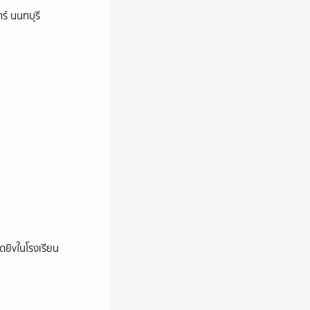
ร์ นนทบุรี
าดยิvในโรงเรียน