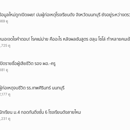
ข้อมูลใหม่ถูกเปิดเผย! ปมผู้ก่อเหตุโรงเรียนดัง จังหวัดนนทบุรี ยังอยู่ระหว่าง
669 ดู
หมอเจดไขคำตอบ! โรคแม่ม่าย คืออะไร หลังผลชันสูตร ฮลุน โซโล่ ทำหลายคนเข้
1,725 ดู
เปิดรายชื่อผู้เสียชีวิต รอง ผอ.-ครู
381 ดู
ผู้ก่อเหตุจบชีวิต รร.เทพศิรินทร์ นนทบุรี
2,177 ดู
นักเรียน ม.4 กอดกันดิ่งชั้น 6 โรงเรียนดังสายไหม
1,231 ดู