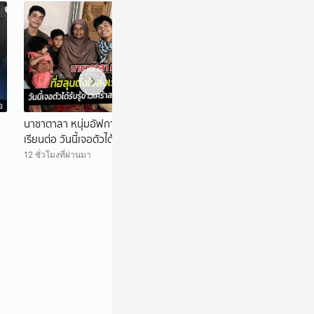
อ
วิดีโอ
นาซาตาลา หนุ่มอัฟกานิสถาน ที่ฮลุนตั้งใจส่ง
ไทย-เมียนมา หารือเ
เรียนต่อ วันนี้เจอตัวได้รับรู้สวดภาวนาให้ฮลุน
ยาเสwติx คุมเส้น
12 ชั่วโมงที่ผ่านมา
12 ชั่วโมงที่ผ่านมา