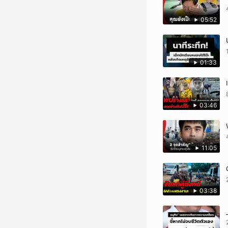
05:52
01:33
03:46
11:05
03:38