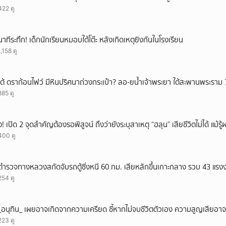
422 ดู
นาทีระทึก! เด็กนักเรียนหมอบใต้โต๊ะ หลังเกิดเหตุยิงกันในโรงเรียน
1,158 ดู
เต้ ดราก้อนไฟว์ มีหินปริศนาถ่วงกระเป๋า? ลอ-ยน้ำเจ้าพระยา ใต้สะพานพระราม 
885 ดู
ึ้ง! เปิด 2 จุดสำคัญต้องรอพิสูจน์ ถึงว่ายังระบุสาเหตุ “ฮลุน” เสียชีวิตไม่ได้ แม้รู
400 ดู
ตำรวจทางหลวงสกัดจับรถตู้ซิ่งหนี 60 กม. เสียหลักขึ้นเกาะกลาง รวบ 43 แรง
254 ดู
_อนุทิน_ เผยอาจเกิดจากความเครียด ชี้หากไม่จบชีวิตตัวเอง ความสูญเสียอาจร
223 ดู