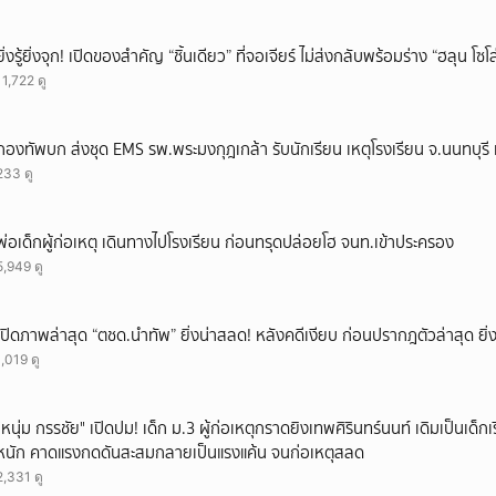
ยิ่งรู้ยิ่งจุก! เปิดของสำคัญ “ชิ้นเดียว” ที่จอเจียร์ ไม่ส่งกลับพร้อมร่าง “ฮลุน โซ
11,722 ดู
กองทัพบก ส่งชุด EMS รพ.พระมงกุฎเกล้า รับนักเรียน เหตุโรงเรียน จ.นนทบุรี เ
233 ดู
พ่อเด็กผู้ก่อเหตุ เดินทางไปโรงเรียน ก่อนทรุดปล่อยโฮ จนท.เข้าประครอง
5,949 ดู
เปิดภาพล่าสุด “ตชด.นำทัพ” ยิ่งน่าสลด! หลังคดีเงียบ ก่อนปรากฎตัวล่าสุด ยิ่ง
1,019 ดู
"หนุ่ม กรรชัย" เปิดปม! เด็ก ม.3 ผู้ก่อเหตุกราดยิงเทพศิรินทร์นนท์ เดิมเป็นเด็กเร
หนัก คาดแรงกดดันสะสมกลายเป็นแรงแค้น จนก่อเหตุสลด
2,331 ดู