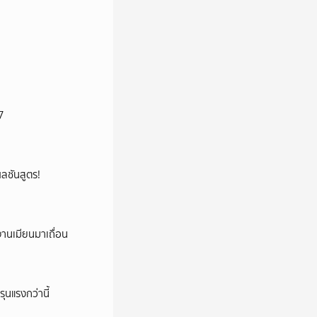
7
้ผลชันสูตร!
งานเมียนมาเถื่อน
ุนแรงกว่านี้