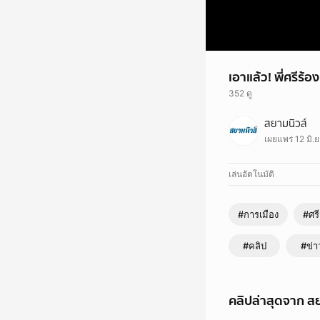
เอาแล้ว! พี่ศรีร
352 ดู
ในวันที่ 12 มิถุนายน
สยามนิวส์
วงเงิน 1,650 ล้านบาท
เผยแพร่ 12 มิ.
เล่นอัตโนมัติ
#การเมือง
#ศร
#คลิป
#ข่า
คลิปล่าสุดจาก สย