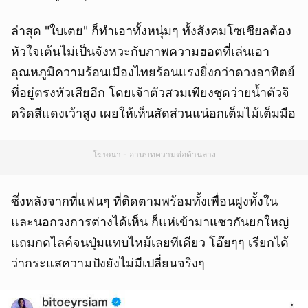
ล่าสุด "ใบเตย" ก็ทำเอาทั้งหนุ่มๆ ทั้งสังคมโซเชียลต้อง
หัวใจเต้นไม่เป็นจังหวะกับภาพความฮอตที่เล่นเอา
อุณหภูมิความร้อนเมืองไทยร้อนแรงยิ่งกว่าดวงอาทิตย์
ที่อยู่ตรงหัวเสียอีก โดยเจ้าตัวสวมเพียงชุดว่ายน้ำตัวจิ
ดริดสีแดงเว้าสูง เผยให้เห็นสัดส่วนแน่อกเต็มไม้เต็มมือ
โฆษณา - อ่านบทความต่อด้านล่าง
ซึ่งหลังจากที่แฟนๆ ที่ติดตามพร้อมทั้งเพื่อนฝูงทั้งใน
และนอกวงการต่างได้เห็น ก็แห่เข้ามาแซวกันยกใหญ่
แถมกดไลค์จนปุ่มแทบไหม้เลยทีเดียว โอ๊ยๆๆ เรียกได้
ว่ากระแสความปังยังไม่มีเปลี่ยนจริงๆ