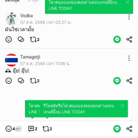
โควตมุมมองของคุณผ่านคอนเทนต์นี้บน
LINE TODAY
Vodka
07 ส.ค. 2568 เวลา 03.27 น.
มันใช่เวลามั้ย
2
Tamagotji
07 ส.ค. 2568 เวลา 17.08 น.
🕰 อุ๊ย! อุ๊บ!.
2
โควตมุมมองของคุณผ่านคอนเทนต์นี้บน
รีโพสต์หรือโควตมุมมองของคุณผ่านคอน
LINE TODAY
เทนต์นี้บน LINE TODAY
4
2
2