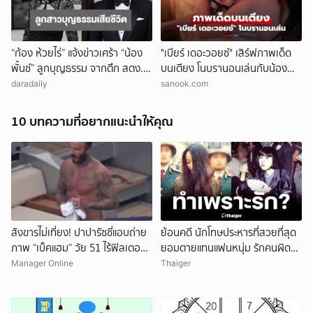
“ก้อง ห้วยไร่” แจ้งข่าวเศร้า “น้อง
"เบียร์ เดอะวอยซ์" เสิร์ฟภาพเด็ด
พั้นช์” ลูกบุญธรรม จากตึก สตง.
บนเตียง โนบรานอนเล่นกับน้อง
ถล่ม เสียชีวิตแล้ว
หมาสุดชิล
daradaily
sanook.com
10 บทความที่อยากแนะนำให้คุณ
สังขารไม่เที่ยง! ปาปารัซซี่แอบถ่าย
ย้อนคดี นักโทษประหารที่สวยที่สุด
ภาพ “เบ็คแฮม” วัย 51 ไร้ฟิลเตอร์
ยอมตายแทนแฟนหนุ่ม รักคนผิด
เผยให้เห็นผมบาง-ศีรษะล้าน
ชีวิตดิ่งเหว
Manager Online
Thaiger