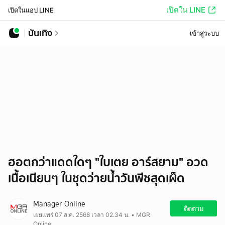
เปิดใน LINE
เปิดในแอป LINE
บันเทิง
เข้าสู่ระบบ
ฮอตกว่าแดดใดๆ "ใบเตย อาร์สยาม" อวด
เนื้อเนียนๆ ในชุดว่ายน้ำวันพีชสุดเผ็ด
Manager Online
ติดตาม
เผยแพร่ 07 ส.ค. 2568 เวลา 02.34 น. • MGR
Online