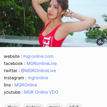
ยกเลิก
website :
mgronline.com
facebook :
MGRonlineLive
twitter :
@MGROnlineLive
instagram :
mgronline
line :
MGROnline
youtube :
MGR Online VDO