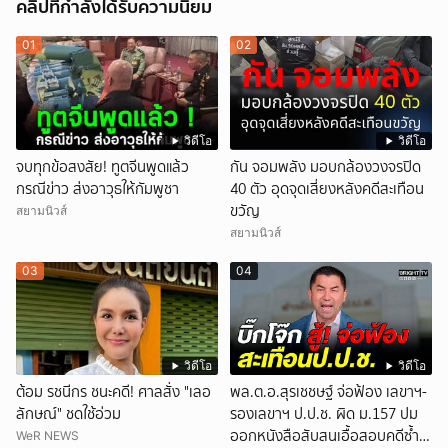
คลิปที่กำลังได้รับความนิยม
01
02
วิดีโอ
วิดีโอ
จบทุกข้อสงสัย! ทูตจีนพูดแล้ว
กัน จอมพลัง มอบกล้องวงจรปิด
กรณีข่าว ส่งอาวุธให้กัมพูชา
40 ตัว อุดจุดเสี่ยงหลังคดีสะเทือน
ขวัญ
สยามนิวส์
สยามนิวส์
03
04
วิดีโอ
วิดีโอ
ต้อม รชนีกร ชนะคดี! ศาลสั่ง "เลอ
พล.ต.อ.สุรเชชษฐ์ จ่อฟ้อง เลขาฯ-
ลักษณ์" ชดใช้อ่วม
รองเลขาฯ ป.ป.ช. ผิด ม.157 ปม
ออกหนังสือสับสนเอื้อสอบคดีซ้ำ
WeR NEWS