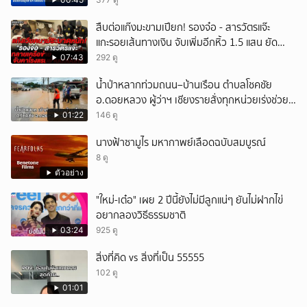
สืบต่อแก๊งมะขามเปียก! รองจ๋อ - สารวัตรแจ๊ะ
แกะรอยเส้นทางเงิน จับเพิ่มอีกหิ้ว 1.5 แสน ยัด
สินบน
07:43
292 ดู
น้ำป่าหลากท่วมถนน–บ้านเรือน ตำบลโชคชัย
อ.ดอยหลวง ผู้ว่าฯ เชียงรายสั่งทุกหน่วยเร่งช่วย
เหลือประชาชน
01:22
146 ดู
นางฟ้าซามูไร มหากาพย์เลือดฉบับสมบูรณ์
8 ดู
ตัวอย่าง
"ใหม่-เต๋อ" เผย 2 ปีนี้ยังไม่มีลูกแน่ๆ ยันไม่ฝากไข่
อยากลองวิธีธรรมชาติ
03:24
925 ดู
สิ่งที่คิด vs สิ่งที่เป็น 55555
102 ดู
01:01