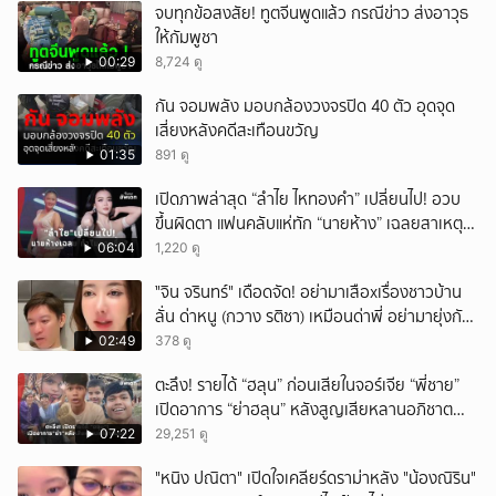
จบทุกข้อสงสัย! ทูตจีนพูดแล้ว กรณีข่าว ส่งอาวุธ
ให้กัมพูชา
00:29
8,724 ดู
กัน จอมพลัง มอบกล้องวงจรปิด 40 ตัว อุดจุด
เสี่ยงหลังคดีสะเทือนขวัญ
01:35
891 ดู
เปิดภาพล่าสุด “ลำไย ไหทองคำ” เปลี่ยนไป! อวบ
ขึ้นผิดตา แฟนคลับแห่ทัก “นายห้าง” เฉลยสาเหตุ
ชัด!
06:04
1,220 ดู
ั่"จิน จรินทร์" เดือดจัด! อย่ามาเสือxเรื่องชาวบ้าน
ลั่น ด่าหนู (กวาง รติชา) เหมือนด่าพี่ อย่ามายุ่งกับ
คนของผม จบ!!!
02:49
378 ดู
ตะลึง! รายได้ “ฮลุน” ก่อนเสียในจอร์เจีย “พี่ชาย”
เปิดอาการ “ย่าฮลุน” หลังสูญเสียหลานอภิชาต
บุตร!
07:22
29,251 ดู
"หนิง ปณิตา" เปิดใจเคลียร์ดราม่าหลัง "น้องณิริน"