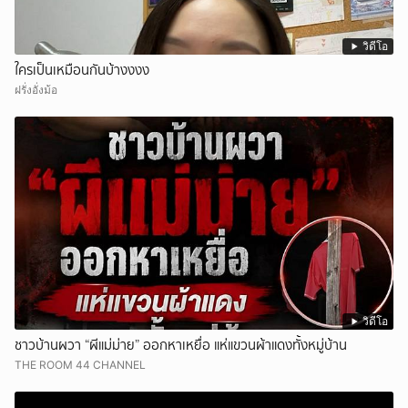
วิดีโอ
ใครเป็นเหมือนกันบ้างงงง
ฝรั่งอั่งม้อ
วิดีโอ
ชาวบ้านผวา “ผีแม่ม่าย” ออกหาเหยื่อ แห่แขวนผ้าแดงทั้งหมู่บ้าน
THE ROOM 44 CHANNEL