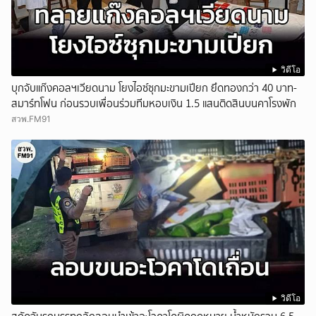
วิดีโอ
บุกจับแก๊งคอลฯเวียดนาม โยงไอซ์ซุกมะขามเปียก ยึดทองกว่า 40 บาท-
สมาร์ทโฟน ก่อนรวบเพื่อนร่วมทีมหอบเงิน 1.5 แสนติดสินบนคาโรงพัก
สวพ.FM91
วิดีโอ