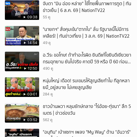
จับตา "มิน อ่อง หล่าย" ใช้ไทยฟื้นภาพการทูต | ทัน
ข่าวเย็น | 6 ส.ค. 69 | NationTV22
09:38
55 ดู
"นายกฯ" สั่งคุมเข้ม"ตากใบ" ลั่น รัฐบาลนี้ไม่มีการ
เคลียร์! | ทันข่าวเที่ยง | 3 ส.ค. 69 | NationTV22
14:54
49 ดู
อ.วีระ ขอโทษ! ถ้าทำอะไรผิด ยินดีแก้ไขยินดีเยียวยา
กรมอุทยาน ยันไปจริง คาดปี 59 หรือ ปี 60 ก่อน
ปิดให้พัก
12:50
490 ดู
หนุ่มใหญ่ เดือด! รบเขมรให้สูญเสียทำไม ทีลูกหลา
ยมึ_อยู่สบาย ไม่เคยสูญเสีย
03:01
284 ดู
ชาวบ้านผวา หลุมยักษ์กลาง "ไร่อ้อย-ทุ่งนา" ลึก 5
เมตร | ข่าวช่องวัน
03:52
562 ดู
"อนุทิน" เป่าแซกฯ เพลง "My Way" ด้าน "อันวาร์"