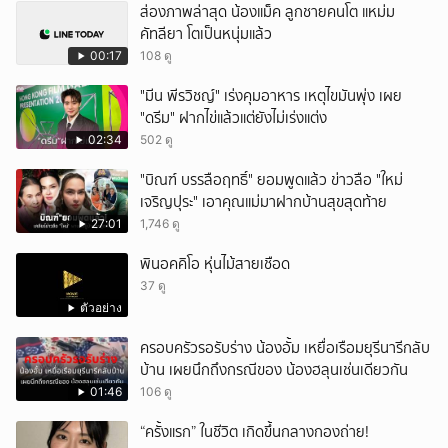
ส่องภาพล่าสุด น้องแม็ค ลูกชายคนโต แหม่ม
คัทลียา โตเป็นหนุ่มแล้ว
00:17
108 ดู
"มีน พีรวิชญ์" เร่งคุมอาหาร เหตุไขมันพุ่ง เผย
"ดรีม" ฝากไข่แล้วแต่ยังไม่เร่งแต่ง
02:34
502 ดู
"บิณฑ์ บรรลือฤทธิ์" ยอมพูดแล้ว ข่าวลือ "ใหม่
เจริญปุระ" เอาคุณแม่มาฝากบ้านสุขสุดท้าย
27:01
1,746 ดู
พินอคคิโอ หุ่นไม้สายเชือด
37 ดู
ตัวอย่าง
ครอบครัวรอรับร่าง น้องอั้ม เหยื่อเรือมยุรีนารีกลับ
บ้าน เผยนึกถึงกรณีของ น้องฮลุนเช่นเดียวกัน
01:46
106 ดู
“ครั้งแรก” ในชีวิต เกิดขึ้นกลางกองถ่าย!