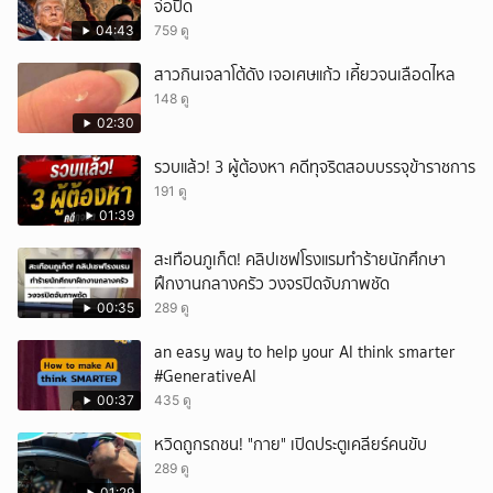
จ่อปิด
04:43
759 ดู
สาวกินเจลาโต้ดัง เจอเศษแก้ว เคี้ยวจนเลือดไหล
148 ดู
02:30
รวบแล้ว! 3 ผู้ต้องหา คดีทุจริตสอบบรรจุข้าราชการ
191 ดู
01:39
สะเทือนภูเก็ต! คลิปเชฟโรงแรมทำร้ายนักศึกษา
ฝึกงานกลางครัว วงจรปิดจับภาพชัด
00:35
289 ดู
an easy way to help your AI think smarter
#GenerativeAI
00:37
435 ดู
หวิดถูกรถชน! "กาย" เปิดประตูเคลียร์คนขับ
289 ดู
01:29