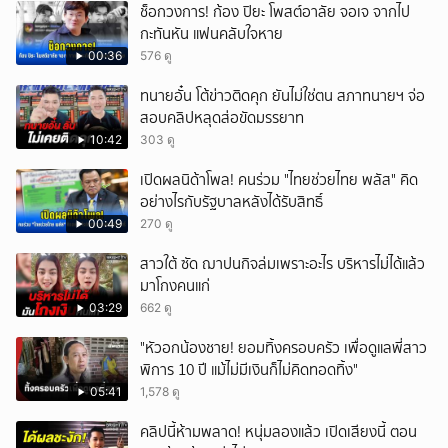
ช็อกวงการ! ก้อง ปิยะ โพสต์อาลัย จอเจ จากไป
กะทันหัน แฟนคลับใจหาย
00:36
576 ดู
ทนายอั๋น โต้ข่าวติดคุก ยันไม่ใช่ตน สภาทนายฯ จ่อ
สอบคลิปหลุดส่อขัดมรรยาท
10:42
303 ดู
เปิดผลนิด้าโพล! คนร่วม "ไทยช่วยไทย พลัส" คิด
อย่างไรกับรัฐบาลหลังได้รับสิทธิ์
00:49
270 ดู
สาวใต้ ซัด ฌาปนกิจล่มเพราะอะไร บริหารไม่ได้แล้ว
มาโกงคนแก่
03:29
662 ดู
"หัวอกน้องชาย! ยอมทิ้งครอบครัว เพื่อดูแลพี่สาว
พิการ 10 ปี แม้ไม่มีเงินก็ไม่คิดทอดทิ้ง"
05:41
1,578 ดู
คลิปนี้ห้ามพลาด! หนุ่มลองแล้ว เปิดเสียงนี้ ตอน