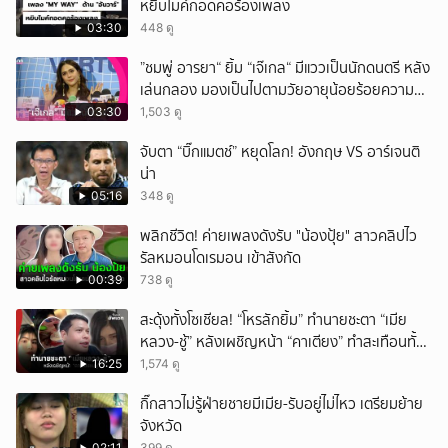
หยิบไมค์กอดคอร้องเพลง
ยกเลิก
03:30
448 ดู
”ชมพู่ อารยา“ ยิ้ม “เจ๊เกล“ มีแววเป็นนักดนตรี หลัง
เล่นกลอง มองเป็นไปตามวัยอายุน้อยร้อยความ
สามารถ
03:30
1,503 ดู
จับตา “บิ๊กแมตช์” หยุดโลก! อังกฤษ VS อาร์เจนติ
น่า
05:16
348 ดู
พลิกชีวิต! ค่ายเพลงดังรับ "น้องปุ้ย" สาวคลิปไว
รัลหมอนโดเรมอน เข้าสังกัด
00:39
738 ดู
สะดุ้งทั้งโซเชียล! “โหรลักยิ้ม” ทำนายชะตา “เมีย
หลวง-ชู้” หลังเผชิญหน้า “คาเตียง” ทำสะเทือนทั้ง
ประเทศ
16:25
1,574 ดู
กิ๊กสาวไม่รู้ฝ่ายชายมีเมีย-รับอยู่ไม่ไหว เตรียมย้าย
จังหวัด
02:11
399 ดู