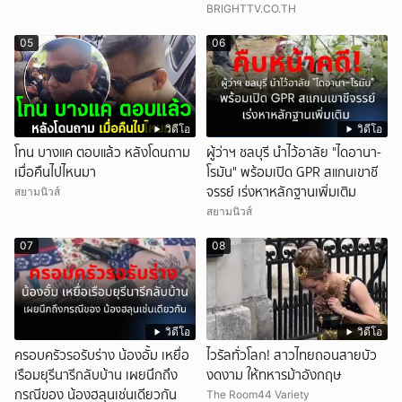
ซ้อน
BRIGHTTV.CO.TH
05
06
วิดีโอ
วิดีโอ
โทน บางแค ตอบแล้ว หลังโดนถาม
ผู้ว่าฯ ชลบุรี นำไว้อาลัย "ไดอานา-
เมื่อคืนไปไหนมา
โรมัน" พร้อมเปิด GPR สแกนเขาชี
จรรย์ เร่งหาหลักฐานเพิ่มเติม
สยามนิวส์
สยามนิวส์
07
08
วิดีโอ
วิดีโอ
ครอบครัวรอรับร่าง น้องอั้ม เหยื่อ
ไวรัลทั่วโลก! สาวไทยถอนสายบัว
เรือมยุรีนารีกลับบ้าน เผยนึกถึง
งดงาม ให้ทหารม้าอังกฤษ
กรณีของ น้องฮลุนเช่นเดียวกัน
The Room44 Variety