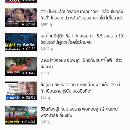
ตัวแม่ขยับแล้ว! "พลอย เฌอมาลย์" เคลื่อนไหวถึง
"เจนี่" โดนสาดน้ำ หลังตัวเองลุกจากโต๊ะได้ไม่นาน!
07:44
1,861 ดู
เผยไทยมีผู้ติดเชื้อ HIV สะสมกว่า 5.5 แสนราย 13
จังหวัดที่มีผู้ติดเชื้อครึ่งล้านคน
02:52
1,347 ดู
2 คนร้ายจ่อยิง อินฟลูฯ เม็กซิกันดับคาไลฟ์ | ข่าว
ช่องวัน
01:42
156 ดู
ข้อมูล ปชช.หลุดว่อน ขายเกลื่อนผ่านเน็ต ตั้งแต่
"ทะเบียนราษฎร์ยันเบอร์มือถือ"
02:02
120 ดู
ชึวิตต้องสู้! หนุ่ม สงสาร พ่อหอบลูก 2 คนขาย
พวงมาลัยเลี้ยงชีพ
04:04
339 ดู