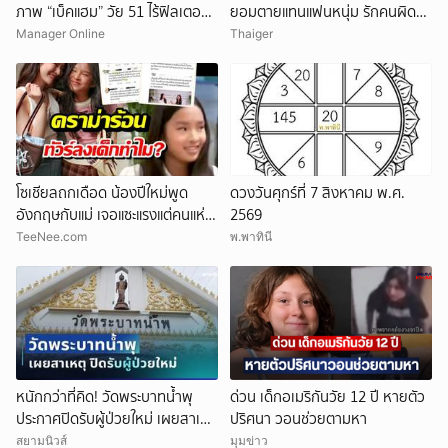
ภาพ “เบ็คแฮม” วัย 51 ไร้ฟิลเตอร์
ยอมตายแทนแฟนหนุ่ม รักคนผิด
เผยให้เห็นผมบาง-ศีรษะล้าน
ชีวิตดิ่งเหว
Manager Online
Thaiger
โซเชียลถกเดือด น้องปีใหม่พูด
ดวงวันศุกร์ที่ 7 สิงหาคม พ.ศ.
อังกฤษกับแม่ เจอแซะแรงแต่คนแห่
2569
ปกป้อง
TeeNee.com
พ.พาทินี
หนักกว่าที่คิด! วัดพระบาทน้ำพุ
ด่วน เด็กอเมริกันวัย 12 ปี หายตัว
ประกาศปิดรับผู้ป่วยใหม่ เผยสาเหตุ
ปริศนา วอนช่วยตามหา
สุดสะเทือนใจ
สยามนิวส์
มุมข่าว