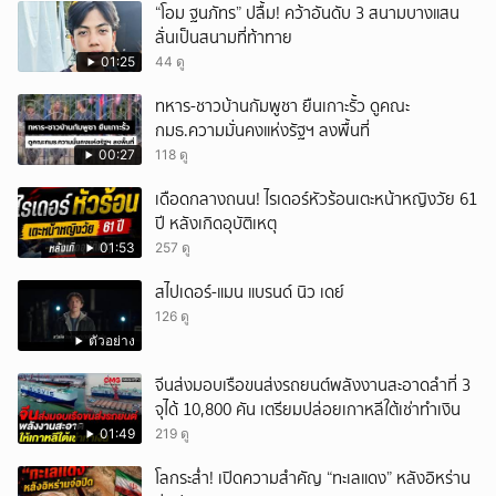
“โอม ฐนภัทร” ปลื้ม! คว้าอันดับ 3 สนามบางแสน
ลั่นเป็นสนามที่ท้าทาย
01:25
44 ดู
ทหาร-ชาวบ้านกัมพูชา ยืนเกาะรั้ว ดูคณะ
กมธ.ความมั่นคงแห่งรัฐฯ ลงพื้นที่
00:27
118 ดู
เดือดกลางถนน! ไรเดอร์หัวร้อนเตะหน้าหญิงวัย 61
ปี หลังเกิดอุบัติเหตุ
01:53
257 ดู
สไปเดอร์-แมน แบรนด์ นิว เดย์
126 ดู
ตัวอย่าง
จีนส่งมอบเรือขนส่งรถยนต์พลังงานสะอาดลำที่ 3
จุได้ 10,800 คัน เตรียมปล่อยเกาหลีใต้เช่าทำเงิน
01:49
219 ดู
โลกระส่ำ! เปิดความสำคัญ “ทะเลแดง” หลังอิหร่าน