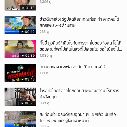
1,396 ดู
01:13
ข่าวดีมาแล้ว! รัฐปลดล็อกเกณฑ์รถเก่า คาดคนได้
สิทธิเพิ่ม 2-3 ล้านราย
00:42
265 ดู
"โจอี้ ภูวศิษฐ์" เสียใจกับการจากไปของ "ฮลุน โซโล่"
ขอบคุณที่พาไปเห็นในสิ่งที่ไม่เคยเห็น ขอให้น้องไปสู่
สุคติ
02:39
1,030 ดู
อนาคตของ แรชฟอร์ด กับ "ปีศาจแดง" ?
171 ดู
03:48
ไวรัลทั่วโลก! สาวไทยถอนสายบัวงดงาม ให้ทหาร
ม้าอังกฤษ
00:23
833 ดู
สะเทือนใจ! อธิบดีกรมอุทยานฯ เผยแล้ว ปมเสือ
โคร่งห้วยขาแข้งจู่โจมเจ้าหน้าที่
00:45
377 ดู