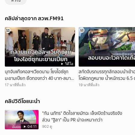
ทั่วไป
คลิปล่าสุดจาก สวพ.FM91
วิดีโอ
บุกจับแก๊งคอลฯเวียดนาม โยงไอซ์ซุก
สกัดจับรถบรรทุกลักลอบนำเข้า
มะขามเปียก ยึดทองกว่า 40 บาท-สมา
โดผิดกฎหมาย น้ำหนักรวม 6.5 
ร์ทโฟน ก่อนรวบเพื่อนร่วมทีมหอบเงิน
ขับสารภาพ รับค่าจ้างเที่ยวละ 5
17 นาทีที่แล้ว
19 นาทีที่แล้ว
1.5 แสนติดสินบนคาโรงพัก
บาท
คลิปวิดีโอแนะนำ
"กัน นภัทร" ติดใจสายมัทฉะ เล็งเปิดร้านจริงจัง
ส่วน "ฐิสา" เป็น PR น่าจะเหมาะกว่า
04:11
902 ดู