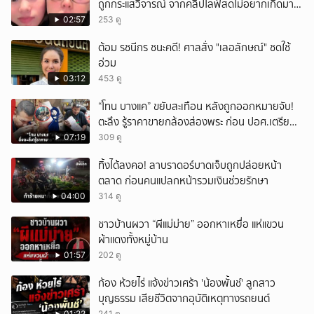
ถูกกระแสวิจารณ์ จากคลิปไลฟ์สดไม่อยากเกิดมา
หน้าเหมือนพ่อ
02:57
253 ดู
ต้อม รชนีกร ชนะคดี! ศาลสั่ง "เลอลักษณ์" ชดใช้
อ่วม
03:12
453 ดู
“โทน บางแค” ขยับสะเทือน หลังถูกออกหมายจับ!
ตะลึง รู้ราคาขายกล้องส่องพระ ก่อน ปอศ.เตรียม
บุกรวบ?
07:19
309 ดู
ทิ้งได้ลงคอ! ลาบราดอร์บาดเจ็บถูกปล่อยหน้า
ตลาด ก่อนคนแปลกหน้ารวมเงินช่วยรักษา
04:00
314 ดู
ชาวบ้านผวา “ผีแม่ม่าย” ออกหาเหยื่อ แห่แขวน
ผ้าแดงทั้งหมู่บ้าน
01:57
202 ดู
ก้อง ห้วยไร่ แจ้งข่าวเศร้า 'น้องพั้นช์' ลูกสาว
บุญธรรม เสียชีวิตจากอุบัติเหตุทางรถยนต์
01:22
241 ดู