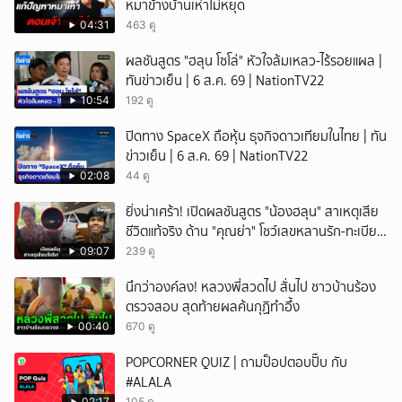
หมาข้างบ้านเห่าไม่หยุด
04:31
463 ดู
ผลชันสูตร "ฮลุน โซโล่" หัวใจล้มเหลว-ไร้รอยแผล |
ทันข่าวเย็น | 6 ส.ค. 69 | NationTV22
10:54
192 ดู
ปิดทาง SpaceX ถือหุ้น ธุจกิจดาวเทียมในไทย | ทัน
ข่าวเย็น | 6 ส.ค. 69 | NationTV22
02:08
44 ดู
ยิ่งน่าเศร้า! เปิดผลชันสูตร "น้องฮลุน" สาเหตุเสีย
ชีวิตแท้จริง ด้าน "คุณย่า" โชว์เลขหลานรัก-ทะเบียน
รถเคลื่อนร่าง!
09:07
239 ดู
นึกว่าองค์ลง! หลวงพี่สวดไป สั่นไป ชาวบ้านร้อง
ตรวจสอบ สุดท้ายผลค้นกุฏิทำอึ้ง
00:40
670 ดู
POPCORNER QUIZ | ถามป็อปตอบปั๊บ กับ
#ALALA
02:17
105 ดู