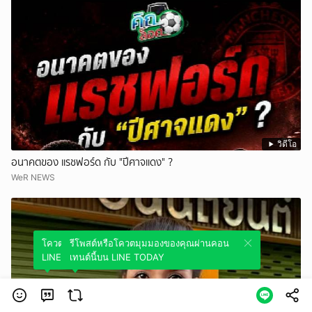
วิดีโอ
อนาคตของ แรชฟอร์ด กับ "ปีศาจแดง" ?
WeR NEWS
โควตมุมมองของคุณผ่านคอนเทนต์นี้บน
รีโพสต์หรือโควตมุมมองของคุณผ่านคอน
LINE TODAY
เทนต์นี้บน LINE TODAY