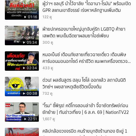
ผู้ว่าฯ ชลบุรี นำไว้อาลัย "ไดอานา-โรมัน" พร้อมเปิด
GPR สแกนเขาชีจรรย์ เร่งหาหลักฐานเพิ่มเติม
01:16
122 ดู
ฝ่ายปกครองบางใหญ่บุกจับคู่รัก LGBTQ ค้ายา
เสพติด พบเข็มฉีดยาผสมยาไอซ์เพียบ
05:34
300 ดู
หมอเบ็นซ์ เตือนภัยสายเที่ยวฉายเดี่ยว เตือนพิษ
คาร์บอนมอนอกไซด์ คร่าชีวิต แนะพกเครื่องตรวจ
วัดติดตัว
02:34
433 ดู
ด่วน! ผลชันสูตร ฮลุน โซโล่ ออกแล้ว สถาบันนิติ
วิทย์ฯ เผยสาเหตุเสียชีวิตเบื้องต้น
00:38
732 ดู
"โรม" ชี้พิรุธ! คดีโกงสอบล่าช้า จี้อายัดทรัพย์ก่อน
ยักย้าย | ทันข่าวเที่ยง | 6 ส.ค. 69 | NationTV22
22:51
1,607 ดู
คลิปกล้องวงจรปิด คนร้ายบุกชิงร้านทอง ยิxขู่ 1