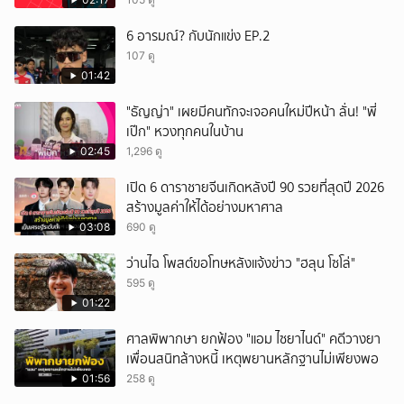
6 อารมณ์? กับนักแข่ง EP.2
107 ดู
01:42
"ธัญญ่า" เผยมีคนทักจะเจอคนใหม่ปีหน้า ลั่น! "พี่
เป๊ก" หวงทุกคนในบ้าน
02:45
1,296 ดู
เปิด 6 ดาราชายจีนเกิดหลังปี 90 รวยที่สุดปี 2026
สร้างมูลค่าให้ได้อย่างมหาศาล
03:08
690 ดู
ว่านไฉ โพสต์ขอโทษหลังแจ้งข่าว "ฮลุน โซโล่"
595 ดู
01:22
ศาลพิพากษา ยกฟ้อง "แอม ไซยาไนด์" คดีวางยา
เพื่อนสนิทล้างหนี้ เหตุพยานหลักฐานไม่เพียงพอ
01:56
258 ดู