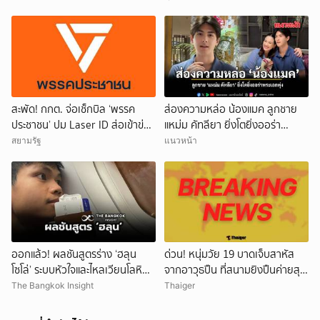
สะพัด! กกต. จ่อเช็กบิล ‘พรรค
ส่องความหล่อ น้องแมค ลูกชาย
ประชาชน’ ปม Laser ID ส่อเข้าข่าย
แหม่ม คัทลียา ยิ่งโตยิ่งออร่า
ยุบพรรคตาม ม.92
พระเอกพุ่ง
สยามรัฐ
แนวหน้า
ออกแล้ว! ผลชันสูตรร่าง ‘ฮลุน
ด่วน! หนุ่มวัย 19 บาดเจ็บสาหัส
โซโล่’ ระบบหัวใจและไหลเวียนโลหิต
จากอาวุธปืน ที่สนามยิงปืนค่ายสุร
ล้มเหลว
นารี โคราช ตำรวจเร่งสอบสาเหตุ
The Bangkok Insight
Thaiger