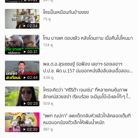
ใครเป็นเหมือนกันบ้างงงง
75 ดู
02:34
โทน บางแค ตอบแล้ว หลังโดนถาม เมื่อคืนไปไหนมา
124 ดู
00:31
พล.ต.อ.สุรเชชษฐ์ จ่อฟ้อง เลขาฯ-รองเลขาฯ
ป.ป.ช. ผิด ม.157 ปมออกหนังสือสับสนเอื้อสอบ
คดีซ้ำซ้อน
02:46
436 ดู
ใครจะคิดว่า "ศรีริต้า เจนเซ่น" ที่หลายคนคุ้นภาพ
ลักษณ์สวยสง่า เรียบร้อย จะมีมุมโบ๊ะบ๊ะและโก๊ะๆ ให้
ได้อมยิ้มเหมือนกัน งานนี้ทำเอาแฟนๆ ทั้งเอ็นดูทั้ง
00:25
509 ดู
หัวเราะ
"แพท ณปภา" เผยเด็กกลับหัวแล้วใกล้คลอดเต็มที
หมอบอกน้องตัวเล็กให้เพิ่มน้ำหนัก
02:30
987 ดู