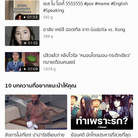
เยส โน โอเค้้้้ 5555555 #pov #meme #English
#Speaking
01:33
592 ดู
อาลัย เคย์ลี ฮอตเทิล จาก Godzilla vs. Kong
388 ดู
01:55
ปลิวแล้ว! คลิปไวรัล “หมอนโดเรมอน-กระติกเขียว”
ทนายเตือนคนแชร์
01:09
1,838 ดู
10 บทความที่อยากแนะนำให้คุณ
สังขารไม่เที่ยง! ปาปารัซซี่แอบถ่าย
ย้อนคดี นักโทษประหารที่สวยที่สุด