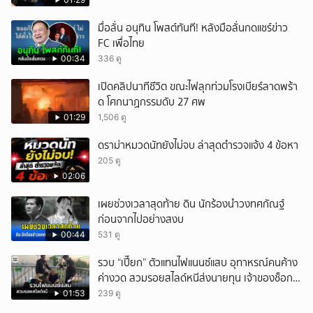
มื่อลั่น อนุทิน โพสต์ทันที! หลังมือลั่นกดแชร์ข่าว
FC เพื่อไทย
00:34
336 ดู
เปิดคลิปนาทีชีวิต ขณะไฟลุกท่วมโรงเบียร์ลาดพร้า
ด โศกนาฏกรรมดับ 27 ศพ
01:29
1,506 ดู
ดราม่าหมวดนัทยังไม่จบ ล่าสุดตำรวจแจ้ง 4 ข้อหา
205 ดู
02:06
เผยช่วงเวลาสุดท้าย ดิน นักร้องนำวงทศกัณฐ์
ก่อนจากไปอย่างสงบ
00:44
531 ดู
รวบ “เปี๊ยก” ตัวแทนไฟแนนซ์แสบ อุทาหรณ์คนค้าง
ค่างวด สวมรอยสไลด์หนีส่งนายทุน เจ้าของช็อก
หนี้ยังอยู่ - รถปลิว เสียหายกว่า 600,000 บาท
01:53
239 ดู