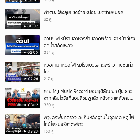
ฟาติมะห์สั่งลุย! ชิดซ้ายหน่อย..ชิดซ้ายหน่อย
62 ดู
00:37
ด่วน! ไฟไหม้ร้านอาหารย่านลาดพร้าว เจ้าหน้าที่เร่ง
ฉีดน้ำสกัดเพลิง
02:00
394 ดู
หัวอกแม่ เหยื่อไฟไหม้โรงเบียร์ลาดพร้าว | เนชั่นทั่ว
ไทย
02:26
217 ดู
ค่าย My Music Record ยอมยุติสัญญา ปุ้ย สาว
จากคลิปไวรัลที่นอนสีชมพูแล้ว หลังกระแสสังคม
และคนในวงการวิจารณ์เรื่องความเหมาะสม
03:12
350 ดู
พฐ. ลงพื้นที่ตรวจและเก็บหลักฐานในจุดเกิดเหตุ ไฟ
ไหม้โรงเบียร์ลาดพร้าว
02:23
150 ดู