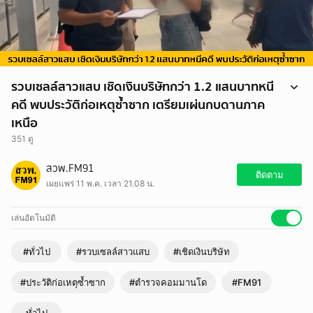
รวบเซลล์สาวแสบ เชิดเงินบริษัทกว่า 1.2 แสนบาทหนี
คดี พบประวัติก่อเหตุซ้ำซาก เตรียมเผ่นกบดานภาค
เหนือ
351 ดู
กองบัญชาการตำรวจสอบสวนกลาง (CIB) ภายใต้การอำนวยการของ
สวพ.FM91
พล.ต.ท.ณัฐศักดิ์ เชาวนาศัย ผบช.ก. ได้สั่งการให้กำลังเจ้าหน้าที่ตำรวจชุด
ติดตาม
เผยแพร่ 11 พ.ค. เวลา 21.08 น.
ปฏิบัติการพิเศษ (ตำรวจคอมมานโด) นำโดย พ.ต.ท.ไพบูลย์ พิมพ์กำเนิด
สว.กก.4 บก.ปพ. พร้อมด้วยกำลังเจ้าหน้าที่ชุดจับกุม ร่วมกันวางแผนเข้า
จับกุมตัว หญิงไทย อายุ 40 ปี ชาวเขตดอนเมือง กรุงเทพมหานคร ผู้ต้องหา
เล่นอัตโนมัติ
ตามหมายจับศาลจังหวัดธัญบุรี รายละเอียดเพิ่มเติม
https://www.fm91bkk.com/newsarticle/71644
#ทั่วไป
#รวบเซลล์สาวแสบ
#เชิดเงินบริษัท
#ประวัติก่อเหตุซ้ำซาก
#ตำรวจคอมมานโด
#FM91