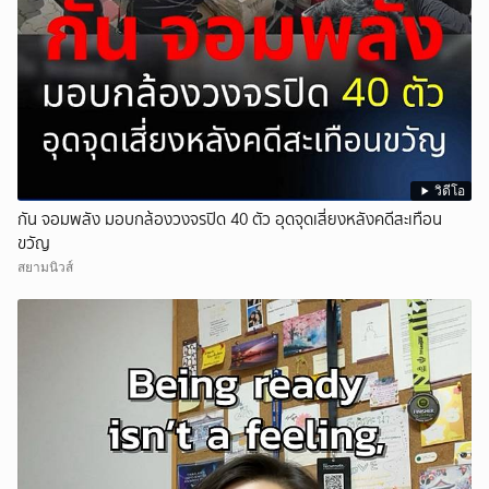
วิดีโอ
กัน จอมพลัง มอบกล้องวงจรปิด 40 ตัว อุดจุดเสี่ยงหลังคดีสะเทือน
ขวัญ
สยามนิวส์