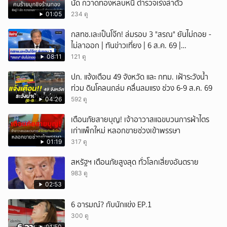
นัด กวาดทองหลบหนี ตำรวจเร่งล่าตัว
01:05
234 ดู
กสทช.เละเป็นโจ๊ก! ล่มรอบ 3 "สรณ" ยันไม่ถอย -
ไม่ลาออก | ทันข่าวเที่ยง | 6 ส.ค. 69 |
NationTV22
08:11
121 ดู
ปภ. แจ้งเตือน 49 จังหวัด และ กทม. เฝ้าระวังน้ำ
ท่วม ดินโคลนถล่ม คลื่นลมแรง ช่วง 6-9 ส.ค. 69
04:26
592 ดู
เตือนภัยสายบุญ! เจ้าอาวาสแฉขบวนการผ้าไตร
เก่าแพ็กใหม่ หลอกขายช่วงเข้าพรรษา
01:19
317 ดู
สหรัฐฯ เตือนภัยสูงสุด ทั่วโลกเสี่ยงอันตราย
983 ดู
02:53
6 อารมณ์? กับนักแข่ง EP.1
300 ดู
01:50