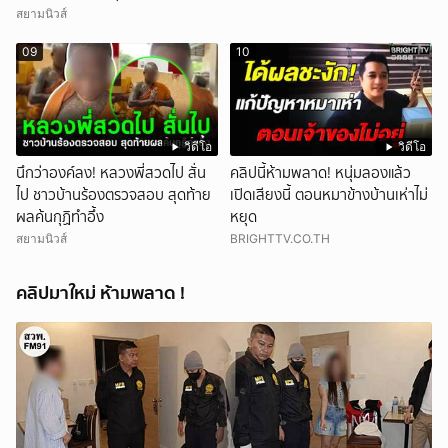
สยามนิวส์
09
10
วิดีโอ
วิดีโอ
นึกว่าองค์ลง! หลวงพี่สวดไป สั่น
คลิปนี้ห้ามพลาด! หนุ่มลองแล้ว
ไป ชาวบ้านร้องตรวจสอบ สุดท้าย
เปิดเสียงนี้ ตอนหมาข้างบ้านเห่าไม่
ผลค้นกุฏิทำอึ้ง
หยุด
สยามนิวส์
BRIGHTTV.CO.TH
คลิปมาใหม่ ห้ามพลาด !