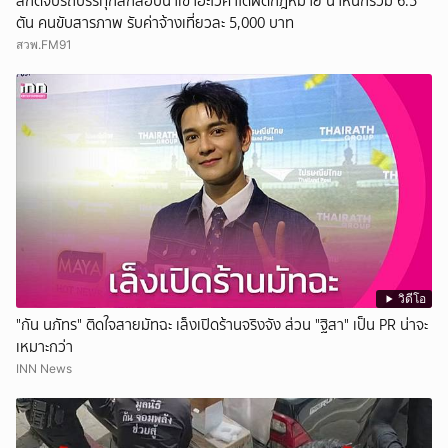
สกัดจับรถบรรทุกลักลอบนำเข้าอะโวคาโดผิดกฎหมาย น้ำหนักรวม 6.5
ตัน คนขับสารภาพ รับค่าจ้างเที่ยวละ 5,000 บาท
สวพ.FM91
วิดีโอ
"กัน นภัทร" ติดใจสายมัทฉะ เล็งเปิดร้านจริงจัง ส่วน "ฐิสา" เป็น PR น่าจะ
เหมาะกว่า
INN News