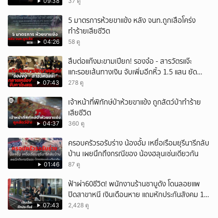
09:38
37 ดู
5 มาตรการห้วยขาแข้ง หลัง จนท.ถูกเสือโคร่ง
ทำร้ายเสียชีวิต
04:26
58 ดู
สืบต่อแก๊งมะขามเปียก! รองจ๋อ - สารวัตรแจ๊ะ
แกะรอยเส้นทางเงิน จับเพิ่มอีกหิ้ว 1.5 แสน ยัด
สินบน
07:43
278 ดู
เจ้าหน้าที่พิทักษ์ป่าห้วยขาแข้ง ถูกสัตว์ป่าทำร้าย
เสียชีวิต
04:37
360 ดู
ครอบครัวรอรับร่าง น้องอั้ม เหยื่อเรือมยุรีนารีกลับ
บ้าน เผยนึกถึงกรณีของ น้องฮลุนเช่นเดียวกัน
01:46
87 ดู
ฟ้าผ่า60ชีวิต! พนักงานร้านชาบูดัง โดนลอยแพ
ปิดสาขาหนี เงินเดือนหาย แถมหักประกันสังคม 11
เดือนแต่ไม่ส่ง?
07:43
2,428 ดู