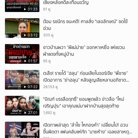
เสี่ยงหลังคดีสะเทือนขวัญ
01:35
61 ดู
ต้อม รชนีกร ชนะคดี! ศาลสั่ง "เลอลักษณ์" ชดใช้
อ่วม
03:12
305 ดู
ชาวบ้านผวา “ผีแม่ม่าย” ออกหาเหยื่อ แห่แขวน
ผ้าแดงทั้งหมู่บ้าน
01:57
65 ดู
ตะลึง! รายได้ “ฮลุน” ก่อนเสียในจอร์เจีย “พี่ชาย”
เปิดอาการ “ย่าฮลุน” หลังสูญเสียหลานอภิชาต
บุตร!
07:22
29,153 ดู
"บิณฑ์ บรรลือฤทธิ์" ยอมพูดแล้ว ข่าวลือ "ใหม่
เจริญปุระ" เอาคุณแม่มาฝากบ้านสุขสุดท้าย
27:01
1,692 ดู
เปิดภาพล่าสุด “ลำไย ไหทองคำ” เปลี่ยนไป! อวบ
ขึ้นผิดตา แฟนคลับแห่ทัก “นายห้าง” เฉลยสาเหตุ