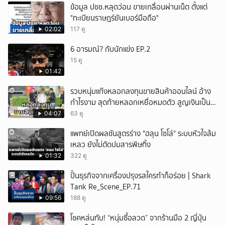
ข้อมูล ปชช.หลุดว่อน ขายเกลื่อนผ่านเน็ต ตั้งแต่
"ทะเบียนราษฎร์ยันเบอร์มือถือ"
02:02
117 ดู
6 อารมณ์? กับนักแข่ง EP.2
15 ดู
01:42
รวบหนุ่มแก๊งหลอกลงทุนขายสินค้าออนไลน์ อ้าง
กำไรงาม สุดท้ายหลอกเหยื่อหมดตัว สูญเงินเป็น
แสนบาท ยังให้การปฏิเสธ
04:07
63 ดู
แพทย์เปิดผลชันสูตรร่าง "ฮลุน โซโล่" ระบบหัวใจล้ม
เหลว ยังไม่ตัดปมสารพิษทิ้ง
01:32
322 ดู
ปั้นธุรกิจจากเครื่องปรุงรสใครทำก็อร่อย | Shark
Tank Re_Scene_EP.71
09:56
188 ดู
โชคหล่นทับ! “หนุ่มซื้อลวด” จากร้านมือ 2 ญี่ปุ่น