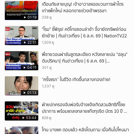
เตือนภัยสายบุญ! เจ้าอาวาสแฉขบวนการผ้าไตร
เก่าแพ็กใหม่ หลอกขายช่วงเข้าพรรษา
01:19
238 ดู
"โรม" ชี้พิรุธ! คดีโกงสอบล่าช้า จี้อายัดทรัพย์ก่อน
ยักย้าย | ทันข่าวเที่ยง | 6 ส.ค. 69 | NationTV22
22:51
1,509 ดู
พี่ชายวอนผ่าชันสูตรละเอียด หวังคลายปม "ฮลุน"
ดับปริศนา| ทันข่าวเที่ยง | 6 ส.ค. 69 |
NationTV22
04:11
301 ดู
“ครั้งแรก” ในชีวิต เกิดขึ้นกลางกองถ่าย!
1,337 ดู
01:13
ฝ่ายปกครองจับพ่อรับจ้างแจ้งเกิดสวมสิทธิที่ไชย
ปราการ พร้อมแถลงทลายแก๊งทุจริต บัตร 10 ปี ที่
แม่สอด
03:44
829 ดู
โทน บางแค ตอบแล้ว หลังโดนถาม เมื่อคืนไปไหนมา