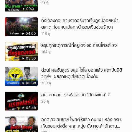
79 ดู
00:31
ทิ้งได้ลงคอ! ลาบราดอร์บาดเจ็บถูกปล่อยหน้า
ตลาด ก่อนคนแปลกหน้ารวมเงินช่วยรักษา
04:00
118 ดู
สรุปทุกเหตุการณ์ที่ครูแดงเจอ ก่อนโพสต์แรง
164 ดู
03:50
ด่วน! ผลชันสูตร ฮลุน โซโล่ ออกแล้ว สถาบันนิติ
วิทย์ฯ เผยสาเหตุเสียชีวิตเบื้องต้น
00:38
709 ดู
อนาคตของ แรชฟอร์ด กับ "ปีศาจแดง" ?
20 ดู
03:48
อดีต สว.สมชาย โพสต์ รู้แล้ว คนชง ! หลัง ครม.
เห็นชอบแต่งตั้ง ผกก.หนุ่ย นั่ง ผอ.สำนักงาน