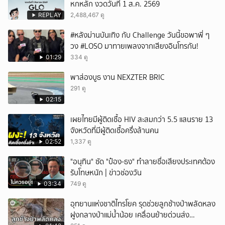
หกหลัก งวดวันที่ 1 ส.ค. 2569
REPLAY
2,488,467 ดู
#หลังม่านบันเทิง กับ Challenge วันนี้ขอพาพี่ ๆ
วง #LOSO มาทายเพลงจากเสียงอินโทรกัน!
01:29
334 ดู
พาส่องบูธ งาน NEXZTER BRIC
291 ดู
02:15
เผยไทยมีผู้ติดเชื้อ HIV สะสมกว่า 5.5 แสนราย 13
จังหวัดที่มีผู้ติดเชื้อครึ่งล้านคน
02:52
1,337 ดู
"อนุทิน" ซัด "ป๋อง-ธง" ทำลายชื่อเสียงประเทศต้อง
รับโทษหนัก | ข่าวช่องวัน
03:34
749 ดู
อุทยานแห่งชาติไทรโยค รุดช่วยลูกช้างป่าพลัดหลง
ฝูงกลางป่าแม่น้ำน้อย เคลื่อนย้ายด่วนส่ง