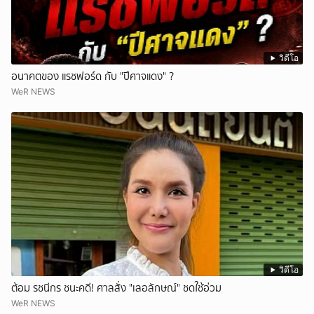
วิดีโอ
อนาคตของ แรชฟอร์ด กับ "ปีศาจแดง" ?
WeR NEWS
วิดีโอ
ต้อม รชนีกร ชนะคดี! ศาลสั่ง "เลอลักษณ์" ชดใช้อ่วม
WeR NEWS