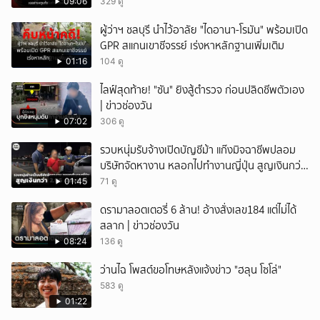
09:06
329 ดู
ผู้ว่าฯ ชลบุรี นำไว้อาลัย "ไดอานา-โรมัน" พร้อมเปิด
GPR สแกนเขาชีจรรย์ เร่งหาหลักฐานเพิ่มเติม
01:16
104 ดู
ไลฟ์สุดท้าย! "ซัน" ยิงสู้ตำรวจ ก่อนปลิดชีพตัวเอง
| ข่าวช่องวัน
07:02
306 ดู
รวบหนุ่มรับจ้างเปิดบัญชีม้า แก๊งมิจฉาชีพปลอม
บริษัทจัดหางาน หลอกไปทำงานญี่ปุ่น สูญเงินกว่า
2.96 แสนบาท
01:45
71 ดู
ดรามาลอตเตอรี่ 6 ล้าน! อ้างสั่งเลข184 แต่ไม่ได้
สลาก | ข่าวช่องวัน
08:24
136 ดู
ว่านไฉ โพสต์ขอโทษหลังแจ้งข่าว "ฮลุน โซโล่"
583 ดู
01:22