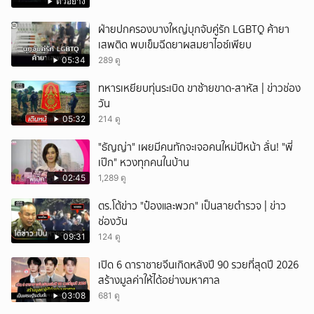
ตัวอย่าง
ฝ่ายปกครองบางใหญ่บุกจับคู่รัก LGBTQ ค้ายา
เสพติด พบเข็มฉีดยาผสมยาไอซ์เพียบ
05:34
289 ดู
ทหารเหยียบทุ่นระเบิด ขาซ้ายขาด-สาหัส | ข่าวช่อง
วัน
05:32
214 ดู
"ธัญญ่า" เผยมีคนทักจะเจอคนใหม่ปีหน้า ลั่น! "พี่
เป๊ก" หวงทุกคนในบ้าน
02:45
1,289 ดู
ตร.โต้ข่าว "ป๋องและพวก" เป็นสายตำรวจ | ข่าว
ช่องวัน
09:31
124 ดู
เปิด 6 ดาราชายจีนเกิดหลังปี 90 รวยที่สุดปี 2026
สร้างมูลค่าให้ได้อย่างมหาศาล
03:08
681 ดู