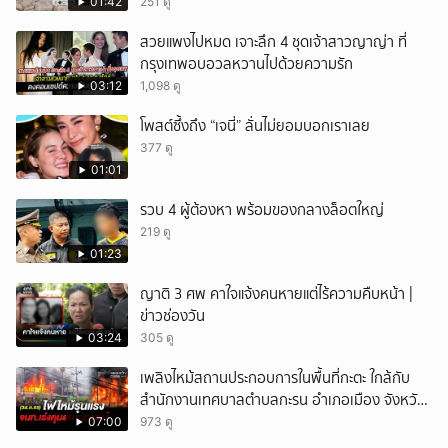
สัตวแพทย์ดูแลใกล้ชิด
01:42
251 ดู
ยกเลิก
สวยแพงไปหมด เจาะลึก 4 ชุดเจ้าสาวญาญ่า ที่
กรุงเทพอบอวลหวานไปด้วยความรัก
03:12
1,098 ดู
โพสต์ซึ้งถึง “เจนี่” ลั่นไม่ยอมบอกเราเลย
377 ดู
01:01
รวบ 4 ผู้ต้องหา พร้อมของกลางล็อตใหญ่
219 ดู
01:23
ญาติ 3 ศพ คาใจแจ้งคนหายแต่ไร้ความคืบหน้า |
ข่าวช่องวัน
03:24
305 ดู
เพลิงไหม้สถานประกอบการในพื้นที่กะตะ ใกล้กับ
สำนักงานเทศบาลตำบลกะรน อำเภอเมือง จังหวัด
ภูเก็ต
07:00
973 ดู