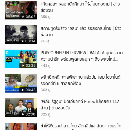
แก๊งคอลฯ หลอกนักศึกษา ให้ขโมยทองแม่ | ข่าว
ช่องวัน
05:05
350 ดู
สถานทูตรับร่าง "ฮลุน" แล้ว รอส่งกลับไทย | ข่าว
ช่องวัน
03:34
218 ดู
POPCORNER INTERVIEW | #ALALA บุกมาสาด
ความน่ารัก พร้อมพูดคุยสนุก ๆ ถึงเพลงใหม่
'ON&OFF'
02:36
442 ดู
พลิกอีกคดี! ศาลพิพากษาแล้วปม แอม ไซยาไนด์
รอดคดีที่ 6 ศาลยกฟ้อง
00:48
363 ดู
"ฟิล์ม รัฐภูมิ" ปัดเอี่ยวคดี Forex ไม่เคยรับ 142
ล้าน | ข่าวช่องวัน
02:00
325 ดู
ขำให้ฟันร่วง! สาวไทย อัดคลิปแฉ สันดา_เขมร โท