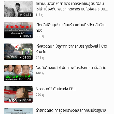
สถาบันนิติวิทยาศาสตร์ แถลงผลชันสูตร “ฮลุน
โซโล่” เบื้องต้น พบว่าเกิดจากระบบหัวใจและระบบ
ไหลเวียนโลหิตล้มเหลว
01:51
115 ดู
เปิดคลิปอีกมุม! นาทีคนร้ายเผ่นหนีหลังปล้uร้าน
ทอง
00:21
508 ดู
เก๋งหวิดดับ "ไม้ยูคาฯ" จากรถบรรทุกร่วงใส่ | ข่าว
ช่องวัน
01:33
642 ดู
"อนุทิน" แจงแล้ว! ปมภาพบัตรประชาชน เสื้อสีส้ม
146 ดู
00:24
6 อารมณ์? กับนักแข่ง EP.1
290 ดู
01:50
ถ่ายทอดสด การออกรางวัลสลากกินแบ่งรัฐบาล