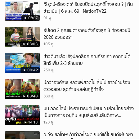
"ธีรุตม์-เรืองเดช" รับจบปิดประตูคดีโกงสอบ ? | ทัน
ข่าวเย็น | 6 ส.ค. 69 | NationTV22
08:17
91 ดู
อัปเดต 2 คุณแม่ดาราคนดังท้องลูก 3 ท้องสวยปี
2026 อวดออร่า
03:03
105 ดู
ข่าวดีมาแล้ว! รัฐปลดล็อกเกณฑ์รถเก่า คาดคนได้
สิทธิเพิ่ม 2-3 ล้านราย
00:42
250 ดู
นึกว่าองค์ลง! หลวงพี่สวดไป สั่นไป ชาวบ้านร้อง
ตรวจสอบ สุดท้ายผลค้นกุฏิทำอึ้ง
00:40
660 ดู
มิน ออง ไลง์ ประธานาธิบดีเมียนมา เยือนไทยอย่าง
เป็นทางการ อนุทิน หนุนส่งเสริมสันติภาพ
เสถียรภาพชายแดน
14:13
126 ดู
อ.วีระ ขอโทษ! ถ้าทำอะไรผิด ยินดีแก้ไขยินดีเยียวยา