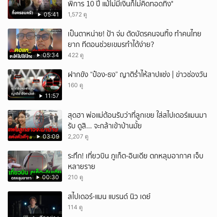
พิการ 10 ปี แม้ไม่มีเงินก็ไม่คิดทอดทิ้ง"
05:41
1,572 ดู
เป็นตาหน่าย! ป้า จ่ม ตัดบัตรคนจนทิ้ง ทำคนไทย
ยาก ทีตอนช่วยเขมรทำได้ง่าย?
05:34
422 ดู
ฝากขัง “ป๋อง-ธง” ญาติร่ำไห้สาปแช่ง | ข่าวช่องวัน
160 ดู
11:57
สุดฮา พ่อแม่ต้อนรับว่าที่ลูกเขย ใส่สไปเดอร์แมนมา
รับ ดูสิ... จะกล้าเข้าบ้านมั้ย
03:09
2,207 ดู
ระทึก! เที่ยวบิน ภูเก็ต-อินเดีย ตกหลุมอากาศ เจ็บ
หลายราย
00:30
210 ดู
สไปเดอร์-แมน แบรนด์ นิว เดย์
114 ดู