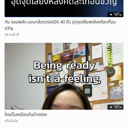
วิดีโอ
กัน จอมพลัง มอบกล้องวงจรปิด 40 ตัว อุดจุดเสี่ยงหลังคดีสะเทือน
ขวัญ
สยามนิวส์
วิดีโอ
ใครเป็นเหมือนกันบ้างงงง
ฝรั่งอั่งม้อ