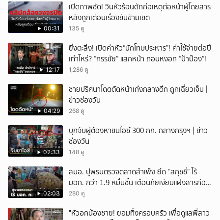
เปิดภาพชัด! วินหัวร้อนดักก่อเหตุต่อหน้าผู้โดยสาร
หลังถูกเตือนเรื่องขับข้ามเขต
00:31
135 ดู
ยิ่งตะลึง! เปิดค่าหัว“นักโทษประหาร”! ค่าใช้จ่ายต่อปี
เท่าไหร่? “กรรชัย” แสกหน้า ถอนหงอก “ป้าป๋อง”!
12:17
1,286 ดู
ชายปริศนาโดดตัดหน้าเก๋งกลางดึก ถูกเฉี่ยวเจ็บ |
ข่าวช่องวัน
04:29
268 ดู
บุกจับผู้ต้องหาขนไอซ์ 300 กก. กลางกรุงฯ | ข่าว
ช่องวัน
02:33
148 ดู
สมอ. ปูพรมตรวจตลาดสำเพ็ง ยึด “สกุชชี่” ไร้
มอก. กว่า 1.9 หมื่นชิ้น เตือนภัยเงียบแฝงสารก่อ
มะเร็งและโลหะหนัก
02:03
280 ดู
"หัวอกน้องชาย! ยอมทิ้งครอบครัว เพื่อดูแลพี่สาว