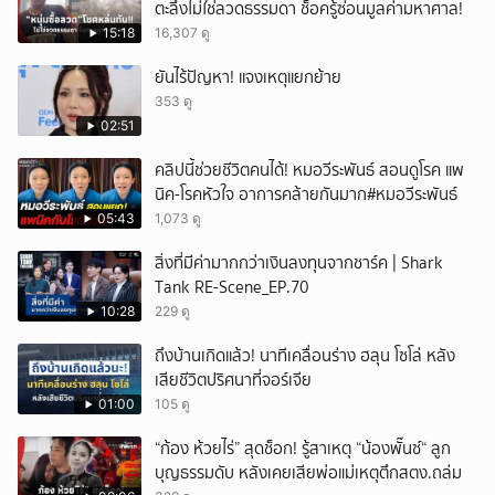
ตะลึงไม่ใช่ลวดธรรมดา ช็อครู้ซ่อนมูลค่ามหาศาล!
15:18
16,307 ดู
ยันไร้ปัญหา! แจงเหตุแยกย้าย
353 ดู
02:51
คลิปนี้ช่วยชีวิตคนได้! หมอวีระพันธ์ สอนดูโรค แพ
นิค-โรคหัวใจ อาการคล้ายกันมาก#หมอวีระพันธ์
05:43
1,073 ดู
สิ่งที่มีค่ามากกว่าเงินลงทุนจากชาร์ค | Shark
Tank RE-Scene_EP.70
10:28
229 ดู
ถึงบ้านเกิดแล้ว! นาทีเคลื่อนร่าง ฮลุน โซโล่ หลัง
เสียชีวิตปริศนาที่จอร์เจีย
01:00
105 ดู
“ก้อง ห้วยไร่” สุดช็อก! รู้สาเหตุ “น้องพั๊นซ์“ ลูก
บุญธรรมดับ หลังเคยเสียพ่อแม่เหตุตึกสตง.ถล่ม