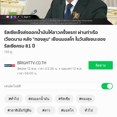
รัสเซียเล็งส่งออกน้ำมันให้ลาวครั้งแรก! ผ่านท่าเรือ
เวียดนาม หลัง "ทองลุน" เยือนมอสโก ในวันชัยชนะของ
รัสเซียครบ 81 ปี
155 ดู
BRIGHTTV.CO.TH
ติดตาม
อัพเดต 12 พ.ค. เวลา 03.50 น. • เผยแพร่ 12 พ.ค.
เวลา 06.00 น.
เล่นอัตโนมัติ
#ทั่วไป
#ส่งออกน้ำมัน
#รัสเซีย
#ทองลุน
#วลาดิเมียร์ปูติน
#ลาว
#มอสโก
ทั่วไป