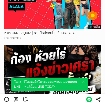
วิดีโอ
POPCORNER QUIZ | ถามป็อปตอบปั๊บ กับ #ALALA
POPCORNER
โควตมุมมองของคุณผ่านคอนเทนต์นี้บน
รีโพสต์หรือโควตมุมมองของคุณผ่านคอน
LINE TODAY
เทนต์นี้บน LINE TODAY
วิดีโอ
ก้อง ห้วยไร่ แจ้งข่าวเศร้า 'น้องพั้นช์' ลูกสาวบุญธรรม เสียชีวิตจาก