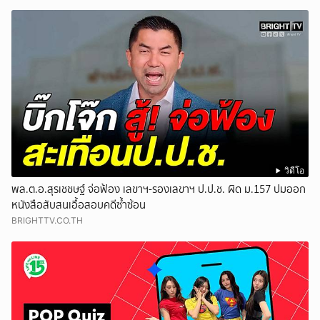
วิดีโอ
พล.ต.อ.สุรเชชษฐ์ จ่อฟ้อง เลขาฯ-รองเลขาฯ ป.ป.ช. ผิด ม.157 ปมออก
หนังสือสับสนเอื้อสอบคดีซ้ำซ้อน
BRIGHTTV.CO.TH