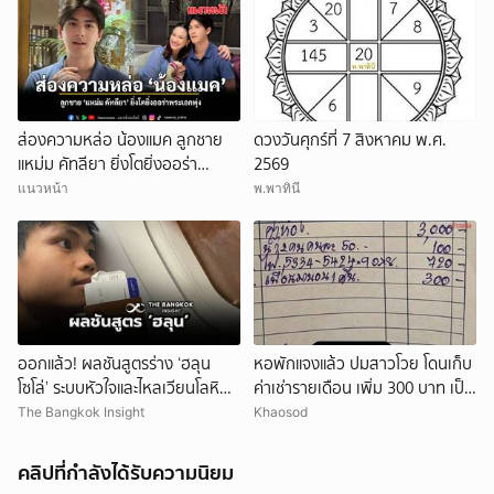
ส่องความหล่อ น้องแมค ลูกชาย
ดวงวันศุกร์ที่ 7 สิงหาคม พ.ศ.
แหม่ม คัทลียา ยิ่งโตยิ่งออร่า
2569
พระเอกพุ่ง
แนวหน้า
พ.พาทินี
ออกแล้ว! ผลชันสูตรร่าง ‘ฮลุน
หอพักแจงแล้ว ปมสาวโวย โดนเก็บ
โซโล่’ ระบบหัวใจและไหลเวียนโลหิต
ค่าเช่ารายเดือน เพิ่ม 300 บาท เป็น
ล้มเหลว
ค่าพาเพื่อนมานอน 1 คืน
The Bangkok Insight
Khaosod
คลิปที่กำลังได้รับความนิยม