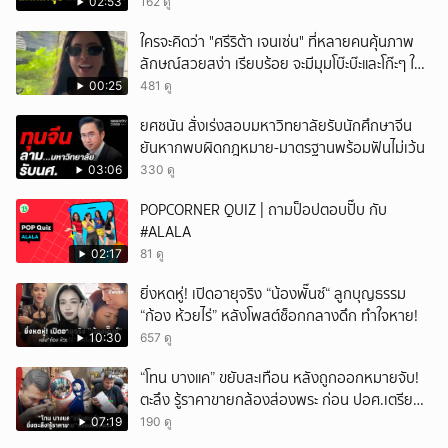
ป.ย.ป.
02:53
162 ดู
ใครจะคิดว่า "ศรีริต้า เจนเซ่น" ที่หลายคนคุ้นภาพ
ลักษณ์สวยสง่า เรียบร้อย จะมีมุมโบ๊ะบ๊ะและโก๊ะๆ ให้
ได้อมยิ้มเหมือนกัน งานนี้ทำเอาแฟนๆ ทั้งเอ็นดูทั้ง
00:25
481 ดู
หัวเราะ
ยศชนัน สั่งเร่งสอบมหาวิทยาลัยรับนักศึกษาจีน
ยันหากพบผิดกฎหมาย-มาตรฐานพร้อมฟันไม่เว้น
03:06
330 ดู
POPCORNER QUIZ | ถามป็อปตอบปั๊บ กับ
#ALALA
02:17
81 ดู
ยิ่งหดหู่! เปิดอายุจริง “น้องพั๊นซ์“ ลูกบุญธรรม
“ก้อง ห้วยไร่” หลังโพสต์ช็อกกลางดึก ทำใจหาย!
10:30
657 ดู
“โทน บางแค” ขยับสะเทือน หลังถูกออกหมายจับ!
ตะลึง รู้ราคาขายกล้องส่องพระ ก่อน ปอศ.เตรียม
บุกรวบ?
07:19
190 ดู