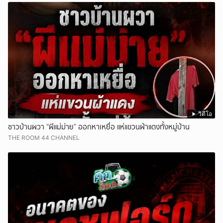
วิดีโอ
ชาวบ้านผวา “ผีแม่ม่าย” ออกหาเหยื่อ แห่แขวนผ้าแดงทั้งหมู่บ้าน
THE ROOM 44 CHANNEL