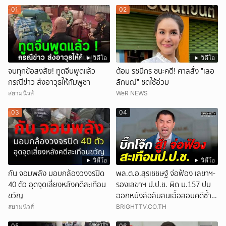
01
02
วิดีโอ
วิดีโอ
จบทุกข้อสงสัย! ทูตจีนพูดแล้ว
ต้อม รชนีกร ชนะคดี! ศาลสั่ง "เลอ
กรณีข่าว ส่งอาวุธให้กัมพูชา
ลักษณ์" ชดใช้อ่วม
สยามนิวส์
WeR NEWS
03
04
วิดีโอ
วิดีโอ
กัน จอมพลัง มอบกล้องวงจรปิด
พล.ต.อ.สุรเชชษฐ์ จ่อฟ้อง เลขาฯ-
40 ตัว อุดจุดเสี่ยงหลังคดีสะเทือน
รองเลขาฯ ป.ป.ช. ผิด ม.157 ปม
ขวัญ
ออกหนังสือสับสนเอื้อสอบคดีซ้ำ
ซ้อน
สยามนิวส์
BRIGHTTV.CO.TH
05
06