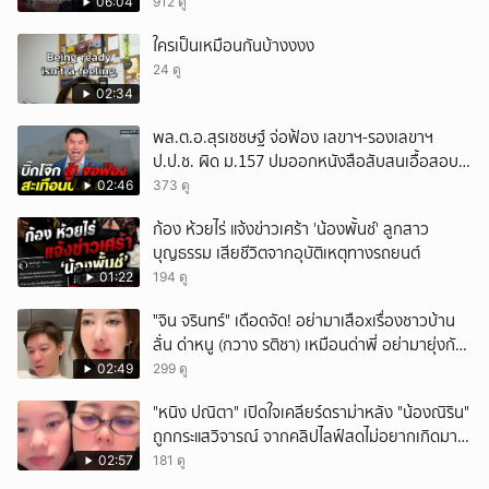
ชัด!
06:04
912 ดู
ใครเป็นเหมือนกันบ้างงงง
24 ดู
02:34
พล.ต.อ.สุรเชชษฐ์ จ่อฟ้อง เลขาฯ-รองเลขาฯ
ป.ป.ช. ผิด ม.157 ปมออกหนังสือสับสนเอื้อสอบ
คดีซ้ำซ้อน
02:46
373 ดู
ก้อง ห้วยไร่ แจ้งข่าวเศร้า 'น้องพั้นช์' ลูกสาว
บุญธรรม เสียชีวิตจากอุบัติเหตุทางรถยนต์
01:22
194 ดู
ั่"จิน จรินทร์" เดือดจัด! อย่ามาเสือxเรื่องชาวบ้าน
ลั่น ด่าหนู (กวาง รติชา) เหมือนด่าพี่ อย่ามายุ่งกับ
คนของผม จบ!!!
02:49
299 ดู
"หนิง ปณิตา" เปิดใจเคลียร์ดราม่าหลัง "น้องณิริน"
ถูกกระแสวิจารณ์ จากคลิปไลฟ์สดไม่อยากเกิดมา
หน้าเหมือนพ่อ
02:57
181 ดู