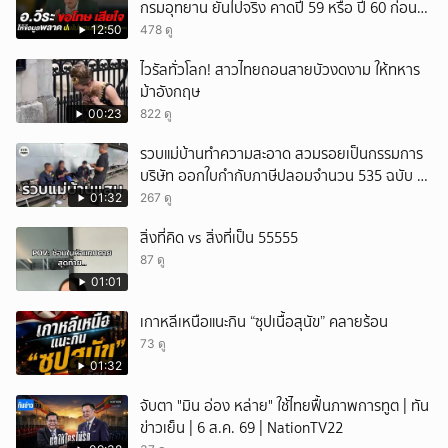
กรมอุทยาน ยันไปจริง คาดปี 59 หรือ ปี 60 ก่อน
ปิดให้พัก
12:50
478 ดู
ไวรัลทั่วโลก! สาวไทยถอนสายบัวงดงาม ให้ทหาร
ม้าอังกฤษ
00:23
822 ดู
รวบแม่บ้านทำความสะอาด สวมรอยเป็นกรรมการ
บริษัท ออกใบกำกับภาษีปลอมจำนวน 535 ฉบับ รัฐ
เสียหายกว่า 129 ล้านบาท
01:32
267 ดู
สิ่งที่คิด vs สิ่งที่เป็น 55555
87 ดู
01:01
เกาหลีเหนือแนะกิน “ซุปเนื้อสุนัข” คลายร้อน
73 ดู
01:32
จับตา "มิน อ่อง หล่าย" ใช้ไทยฟื้นภาพการทูต | ทัน
ข่าวเย็น | 6 ส.ค. 69 | NationTV22