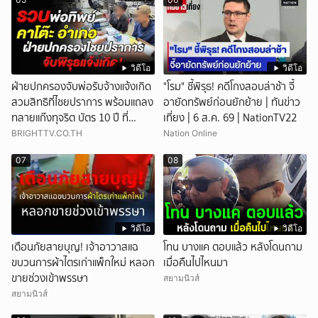
วิดีโอ
วิดีโอ
ฝ่ายปกครองจับพ่อรับจ้างแจ้งเกิด
"โรม" ชี้พิรุธ! คดีโกงสอบล่าช้า จี้
สวมสิทธิที่ไชยปราการ พร้อมแถลง
อายัดทรัพย์ก่อนยักย้าย | ทันข่าว
ทลายแก๊งทุจริต บัตร 10 ปี ที่
เที่ยง | 6 ส.ค. 69 | NationTV22
แม่สอด
BRIGHTTV.CO.TH
Nation Online
07
08
วิดีโอ
วิดีโอ
เตือนภัยสายบุญ! เจ้าอาวาสแฉ
โทน บางแค ตอบแล้ว หลังโดนถาม
ขบวนการผ้าไตรเก่าแพ็กใหม่ หลอก
เมื่อคืนไปไหนมา
ขายช่วงเข้าพรรษา
สยามนิวส์
สยามนิวส์