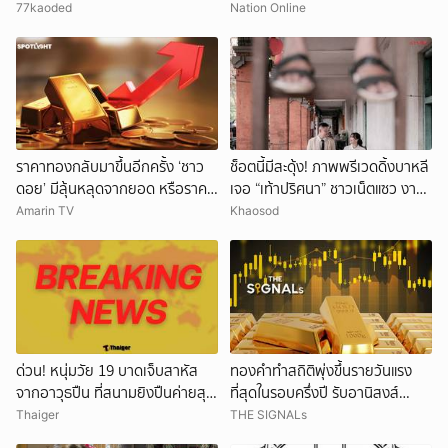
กาฬสินธุ์ โรงแรมที่พักเต็ม
ใหญ่
77kaoded
Nation Online
ราคาทองกลับมาขึ้นอีกครั้ง ‘ชาว
ช็อตนี้มีสะดุ้ง! ภาพพรีเวดดิ้งบาหลี
ดอย’ มีลุ้นหลุดจากยอด หรือราคา
เจอ “เท้าปริศนา” ชาวเน็ตแซว งาน
จะลงอีก?
แต่งหรือหนังผี
Amarin TV
Khaosod
ด่วน! หนุ่มวัย 19 บาดเจ็บสาหัส
ทองคำทำสถิติพุ่งขึ้นรายวันแรง
จากอาวุธปืน ที่สนามยิงปืนค่ายสุร
ที่สุดในรอบครึ่งปี รับอานิสงส์
นารี โคราช ตำรวจเร่งสอบสาเหตุ
ดอลลาร์อ่อนค่า
Thaiger
THE SIGNALs