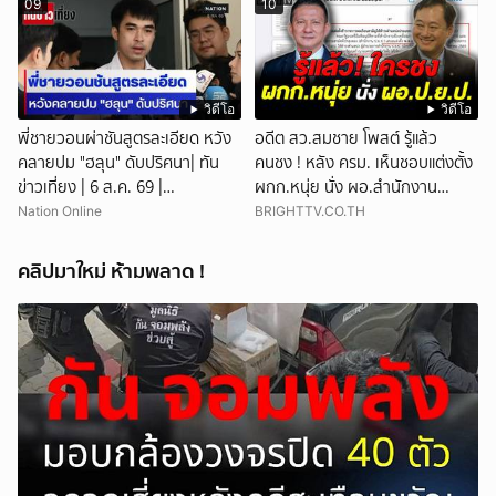
09
10
วิดีโอ
วิดีโอ
พี่ชายวอนผ่าชันสูตรละเอียด หวัง
อดีต สว.สมชาย โพสต์ รู้แล้ว
คลายปม "ฮลุน" ดับปริศนา| ทัน
คนชง ! หลัง ครม. เห็นชอบแต่งตั้ง
ข่าวเที่ยง | 6 ส.ค. 69 |
ผกก.หนุ่ย นั่ง ผอ.สำนักงาน
NationTV22
ป.ย.ป.
Nation Online
BRIGHTTV.CO.TH
คลิปมาใหม่ ห้ามพลาด !