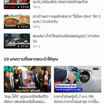
รมาด่_เหมือนมีปม ไม่อยากลดตัวคุยด้วย
03:08
785 ดู
ชาวบ้านผวา หลุมยักษ์กลาง "ไร่อ้อย-ทุ่งนา" ลึก 5
เมตร | ข่าวช่องวัน
03:52
556 ดู
ฝนถล่ม! น้ำป่าไหลท่วมเมืองเพชรบูรณ์ | ข่าวช่อง
วัน
07:30
251 ดู
10 บทความที่อยากแนะนำให้คุณ
“ฮลุน โซโล่” ยูทูบเบอร์ดังเสียชีวิต
ราคาน้ำมันพรุ่งนี้ (7 ส.ค. 69)
ปริศนา แฟนคลับหลั่งไหลแน่น
อัปเดต ราคาน้ำมันล่าสุด จากปั๊ม