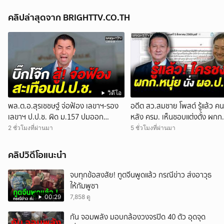
คลิปล่าสุดจาก BRIGHTTV.CO.TH
วิดีโอ
พล.ต.อ.สุรเชชษฐ์ จ่อฟ้อง เลขาฯ-รอง
อดีต สว.สมชาย โพสต์ รู้แล้ว คน
เลขาฯ ป.ป.ช. ผิด ม.157 ปมออก
หลัง ครม. เห็นชอบแต่งตั้ง ผกก.
หนังสือสับสนเอื้อสอบคดีซ้ำซ้อน
นั่ง ผอ.สำนักงาน ป.ย.ป.
2 ชั่วโมงที่ผ่านมา
5 ชั่วโมงที่ผ่านมา
คลิปวิดีโอแนะนำ
จบทุกข้อสงสัย! ทูตจีนพูดแล้ว กรณีข่าว ส่งอาวุธ
ให้กัมพูชา
00:29
7,858 ดู
กัน จอมพลัง มอบกล้องวงจรปิด 40 ตัว อุดจุด